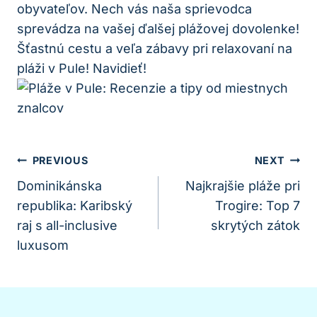
obyvateľov. Nech vás naša sprievodca
sprevádza na vašej ďalšej plážovej dovolenke!
Šťastnú cestu a veľa zábavy pri relaxovaní na
pláži v Pule! Navidieť!
Navigácia
PREVIOUS
NEXT
V
Dominikánska
Najkrajšie pláže pri
republika: Karibský
Trogire: Top 7
Článku
raj s all-inclusive
skrytých zátok
luxusom