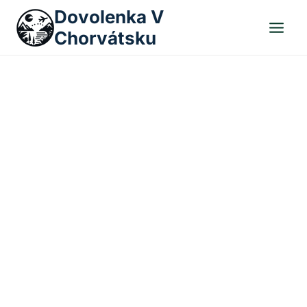
Skip
Dovolenka V
to
Chorvátsku
content