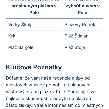
preplneným plážam v
vyhnúť davom v
Pule
Pule
Veľký Školj
Plážový Ronek
Krk
Pláž Štinjan
Pláž Banjole
Pláž Stoja
Kľúčové Poznatky
Dúfame, že vám naše recenzie a tipy od
miestnych znalcov pomohli pri plánovaní
vášho výletu na pláže v Pule. Pamatajte, že
najlepšie skúsenosti z pobytu na pláži sa
často získajú vďaka informáciám od miestnych