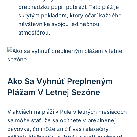
prechádzku popri pobreží. Táto pláž je
skrytým pokladom, ktorý očarí každého
návštevníka svojou jedinečnou
atmosférou.
Ako Sa Vyhnúť Preplneným
Plážam V Letnej Sezóne
V akciách na pláži v Pule v letných mesiacoch
sa môže stať, že sa ocitnete v preplnenej
davovke, čo môže zničiť váš relaxačný