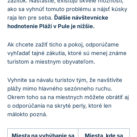
zážitok. Našťastie, existujú skvelé možnosti,
ako sa vyhnúť tomuto problému a nájsť kúsky
raja len pre seba.
Ďalšie návštevnícke
hodnotenie Pláží v Pule je nižšie.
Ak chcete zažiť ticho a pokoj, odporúčame
vyhľadať tajné zákutia, ktoré sú menej známe
turistom a miestnym obyvateľom.
Vyhnite sa návalu turistov tým, že navštívite
plážy mimo hlavného sezónneho ruchu.
Okrem toho sa na miestnych môžete obrátiť aj
o odporúčania na skryté perly, ktoré len
málokto pozná.
Miesta na vyhýbanie sa
Miesta, kde sa