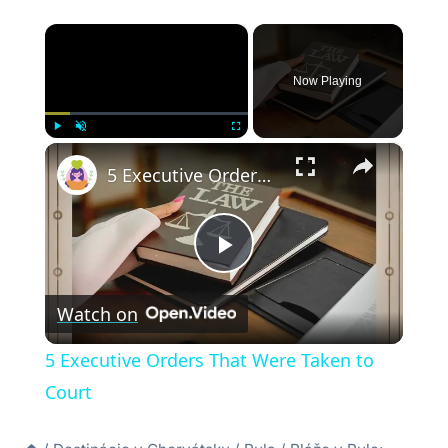
×
Now Playing
×
Play
Unmute
Fullscreen
5 Executive Orders That Were Taken to Court
Play
Watch on
Video
5 Executive Orders That Were Taken to
Court