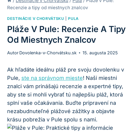
/
Destinácie v Chorvátsku
/
Pula
/
Pláže v Pule:
Recenzie a tipy od miestnych znalcov
DESTINÁCIE V CHORVÁTSKU
|
PULA
Pláže V Pule: Recenzie A Tipy
Od Miestnych Znalcov
Autor
Dovolenka-v-Chorvátsku.sk
15. augusta 2025
Ak hľadáte ideálnu pláž pre svoju dovolenku v
Pule,
ste na správnom mieste
! Naši miestni
znalci vám prinášajú recenzie a expertné tipy,
aby ste si mohli vybrať tú najlepšiu pláž, ktorá
splní vaše očakávania. Buďte pripravení na
nezabudnuteľné plážové zážitky a objavte
krásu pobrežia v Pule spolu s nami.