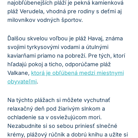
najobľúbenejších pláží je pekná kamienková
pláž Verudela, vhodná pre rodiny s deťmi aj
milovníkov vodných športov.
Ďalšou skvelou voľbou je pláž Havaj, známa
svojimi tyrkysovými vodami a útulnými
kaviarňami priamo na pobreží. Pre tých, ktorí
hľadajú pokoj a ticho, odporúčame pláž
Valkane,
ktorá je obľúbená medzi miestnymi
obyvateľmi
.
Na týchto plážach si môžete vychutnať
relaxačný deň pod žiarivým slnkom a
ochladenie sa v osviežujúcom mori.
Nezabudnite si so sebou priniesť slnečné
krémy, plážový rúčnik a dobrú knihu a užite si