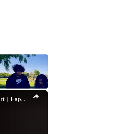
×
Daughter Surprises Biological Dad After More Than 20 Years Apart | Happily TV