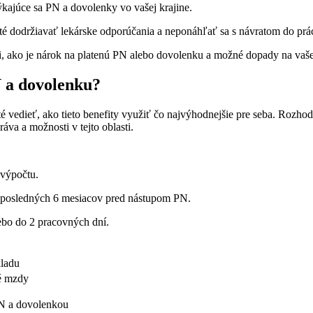
ýkajúce sa PN a dovolenky vo vašej krajine.
té dodržiavať lekárske odporúčania a neponáhľať sa s návratom do prá
, ako je nárok na platenú PN alebo dovolenku a možné dopady na vaše
 a dovolenku?
té vedieť, ako tieto benefity využiť čo najvýhodnejšie pre seba. Ro
áva a možnosti v tejto oblasti.
výpočtu.
 posledných 6 mesiacov pred nástupom PN.
bo do 2 pracovných dní.
kladu
é mzdy