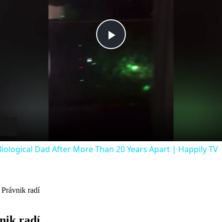
Play
Video
iological Dad After More Than 20 Years Apart | Happily TV
 Právnik radí
nik radí