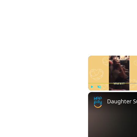
Play
Unmute