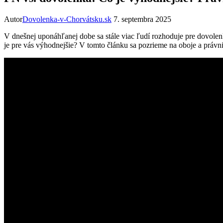
Autor
Dovolenka-v-Chorvátsku.sk
7. septembra 2025
V dnešnej uponáhľanej dobe sa stále viac ľudí rozhoduje pre dovole
je pre vás výhodnejšie? V tomto článku sa pozrieme na oboje a právn