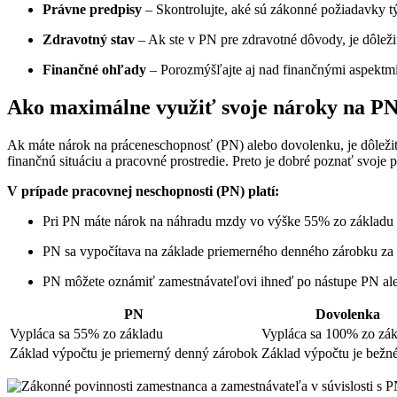
Právne predpisy
– Skontrolujte, aké sú zákonné požiadavky t
Zdravotný stav
– Ak ste v PN pre zdravotné dôvody, je dôleži
Finančné ohľady
– Porozmýšľajte aj nad finančnými aspektmi
Ako maximálne využiť svoje nároky na PN
Ak máte nárok na práceneschopnosť (PN) alebo dovolenku, je dôleži
finančnú situáciu a pracovné prostredie. Preto je dobré poznať svoje pr
V prípade pracovnej neschopnosti (PN) platí:
Pri PN máte nárok na náhradu mzdy vo výške 55% zo základu 
PN sa vypočítava na základe priemerného denného zárobku za
PN môžete oznámiť zamestnávateľovi ihneď po nástupe PN ale
PN
Dovolenka
Vypláca sa 55% zo základu
Vypláca sa 100% zo zá
Základ výpočtu je priemerný denný zárobok
Základ výpočtu je bežn