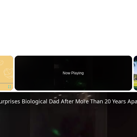
×
Now Playing
Fullscreen