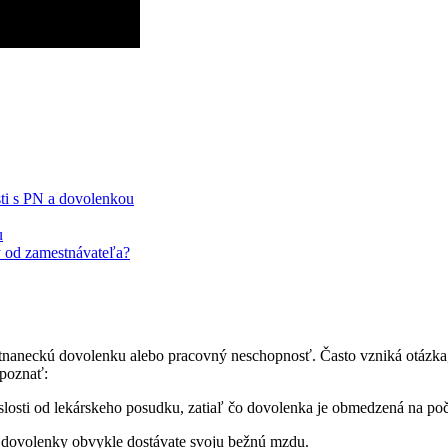
ti s PN a dovolenkou
u
 od zamestnávateľa?
stnaneckú dovolenku alebo pracovný neschopnosť. Často vzniká otázka,
 poznať:
osti od lekárskeho posudku, zatiaľ čo dovolenka je obmedzená na počet
 dovolenky obvykle dostávate svoju bežnú mzdu.