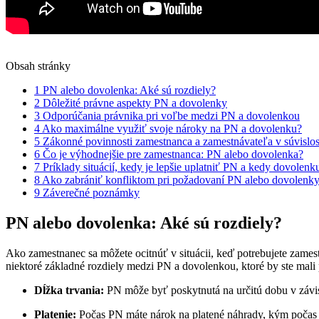
Obsah stránky
1
PN alebo dovolenka: Aké sú rozdiely?
2
Dôležité právne aspekty PN a dovolenky
3
Odporúčania právnika pri voľbe medzi PN a dovolenkou
4
Ako maximálne využiť svoje nároky na PN a dovolenku?
5
Zákonné povinnosti zamestnanca a zamestnávateľa v súvislos
6
Čo je výhodnejšie pre zamestnanca: PN alebo dovolenka?
7
Príklady situácií, kedy je lepšie uplatniť PN a kedy dovolenk
8
Ako zabrániť konfliktom pri požadovaní PN alebo dovolenky
9
Záverečné poznámky
PN alebo dovolenka: Aké sú rozdiely?
Ako zamestnanec sa môžete ocitnúť v situácii, keď potrebujete zame
niektoré základné rozdiely medzi PN a dovolenkou, ktoré by ste mali
Dĺžka trvania:
PN môže byť poskytnutá na určitú dobu v závisl
Platenie:
Počas PN máte nárok na platené náhrady, kým počas