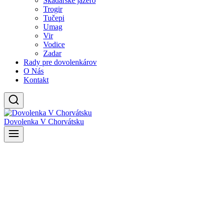
Skadarské jazero
Trogir
Tučepi
Umag
Vir
Vodice
Zadar
Rady pre dovolenkárov
O Nás
Kontakt
Dovolenka V Chorvátsku