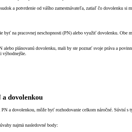
osudok a potvrdenie od vášho zamestnávateľa, zatiaľ čo dovolenku si 
pšie byť na pracovnej neschopnosti (PN) alebo využiť dovolenku. Obe m
 alebo plánovanú dovolenku, mali by ste poznať svoje práva a povinnos
i výhodnejšie.
 a dovolenkou
 PN a dovolenkou, môže byť rozhodovanie celkom náročné. Súvisí s tým
o úvahy najmä nasledovné body: