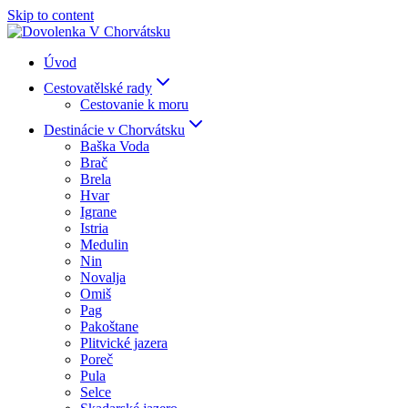
Skip to content
Úvod
Cestovatělské rady
Cestovanie k moru
Destinácie v Chorvátsku
Baška Voda
Brač
Brela
Hvar
Igrane
Istria
Medulin
Nin
Novalja
Omiš
Pag
Pakoštane
Plitvické jazera
Poreč
Pula
Selce