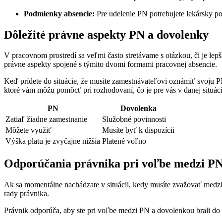
Podmienky absencie:
Pre udelenie PN potrebujete lekársky p
Dôležité právne aspekty PN a dovolenky
V pracovnom prostredí sa veľmi často stretávame s otázkou, či je le
právne aspekty spojené s týmito dvomi formami pracovnej absencie.
Keď prídete do situácie, že musíte zamestnávateľovi oznámiť svoju PN
ktoré vám môžu pomôcť pri rozhodovaní, čo je pre vás v danej situáci
PN
Dovolenka
Zatiaľ žiadne zamestnanie
Služobné povinnosti
Môžete využiť
Musíte byť k dispozícii
Výška platu je zvyčajne nižšia
Platené voľno
Odporúčania právnika pri voľbe medzi PN
Ak sa momentálne nachádzate v situácii, kedy musíte zvažovať medzi
rady právnika.
Právnik odporúča, aby ste pri voľbe medzi PN a dovolenkou brali d