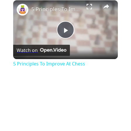
×
Unmute
5 Principles To Improve At Chess
Play
Watch on
Video
5 Principles To Improve At Chess