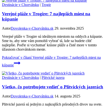
Destinácie v Chorvátsku
|
Trogir
Verejné pláže v Trogire: 7 najlepších miest na
kúpanie
Autor
Dovolenka-v-Chorvátsku.sk
29. novembra 2025
Verejné pláže v Trogire sú ideálnym miestom na oddych a kúpanie.
Sme tu, aby sme vám pomohli vybrať tá, kde sa budete cítiť
najlepšie. Poďte si vychutnať krásne pláže a čisté more v tomto
úžasnom chorvátskom meste.
Pokračovať v čítaní
Verejné pláže v Trogire: 7 najlepších miest na
kúpanie
Destinácie v Chorvátsku
|
Plitvické jazera
Všetko, čo potrebujete vedieť o Plitvických jazerách
Autor
Dovolenka-v-Chorvátsku.sk
14. augusta 2025
Plitvické jazerá sú jedným z najkrajších prírodných divov na svete.