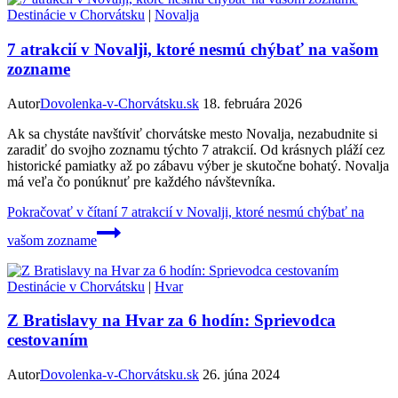
Destinácie v Chorvátsku
|
Novalja
7 atrakcií v Novalji, ktoré nesmú chýbať na vašom
zozname
Autor
Dovolenka-v-Chorvátsku.sk
18. februára 2026
Ak sa chystáte navštíviť chorvátske mesto Novalja, nezabudnite si
zaradiť do svojho zoznamu týchto 7 atrakcií. Od krásnych pláží cez
historické pamiatky až po zábavu výber je skutočne bohatý. Novalja
má veľa čo ponúknuť pre každého návštevníka.
Pokračovať v čítaní
7 atrakcií v Novalji, ktoré nesmú chýbať na
vašom zozname
Destinácie v Chorvátsku
|
Hvar
Z Bratislavy na Hvar za 6 hodín: Sprievodca
cestovaním
Autor
Dovolenka-v-Chorvátsku.sk
26. júna 2024