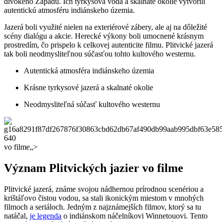
divokého Západu. Ich tyrkysová voda a skalnaté okolie vytvorili
autentickú atmosféru indiánskeho územia.
Jazerá boli využité nielen na exteriérové zábery, ale aj na dôležité
scény dialógu a akcie. Herecké výkony boli umocnené krásnym
prostredím, čo prispelo k celkovej autenticite filmu. Plitvické jazerá
tak boli neodmysliteľnou súčasťou tohto kultového westernu.
Autentická atmosféra indiánskeho územia
Krásne tyrkysové jazerá a skalnaté okolie
Neodmysliteľná súčasť kultového westernu
vo filme„>
Význam Plitvických jazier vo filme
Plitvické jazerá, známe svojou nádhernou prírodnou scenériou a
krištáľovo čistou vodou, sa stali ikonickým miestom v mnohých
filmoch a seriáloch. Jedným z najznámejších filmov, ktorý sa tu
natáčal,
je legenda
o indiánskom náčelníkovi Winnetouovi. Tento