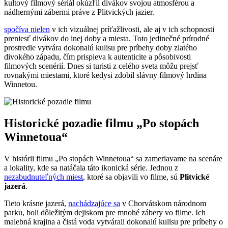
kultový filmový sériál okúzľil divákov svojou atmosférou a
nádhernými zábermi práve z Plitvických jazier.
spočíva nielen
v ich vizuálnej príťažlivosti, ale aj v ich schopnosti
preniesť divákov do inej doby a miesta. Toto jedinečné prírodné
prostredie vytvára dokonalú kulisu pre príbehy doby zlatého
divokého západu, čím prispieva k autenticite a pôsobivosti
filmových scenérií. Dnes si turisti z celého sveta môžu prejsť
rovnakými miestami, ktoré kedysi zdobil slávny filmový hrdina
Winnetou.
Historické pozadie filmu „Po stopách
Winnetoua“
V histórii filmu „Po stopách Winnetoua“ sa zameriavame na scenáre
a lokality, kde sa natáčala táto ikonická série. Jednou z
nezabudnuteľných miest
, ktoré sa objavili vo filme, sú
Plitvické
jazerá
.
Tieto krásne jazerá,
nachádzajúce sa
v Chorvátskom národnom
parku, boli dôležitým dejiskom pre mnohé zábery vo filme. Ich
malebná krajina a čistá voda vytvárali dokonalú kulisu pre príbehy o