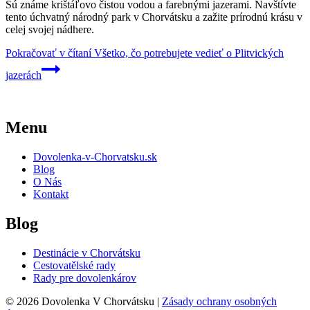
Sú známe krištáľovo čistou vodou a farebnými jazerami. Navštívte
tento úchvatný národný park v Chorvátsku a zažite prírodnú krásu v
celej svojej nádhere.
Pokračovať v čítaní
Všetko, čo potrebujete vedieť o Plitvických
jazerách
Menu
Dovolenka-v-Chorvatsku.sk
Blog
O Nás
Kontakt
Blog
Destinácie v Chorvátsku
Cestovatělské rady
Rady pre dovolenkárov
© 2026 Dovolenka V Chorvátsku |
Zásady ochrany osobných