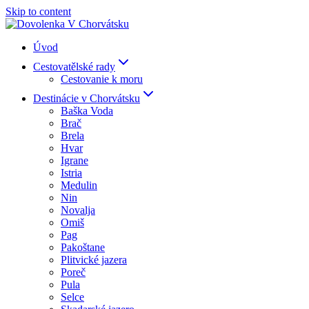
Skip to content
Úvod
Cestovatělské rady
Cestovanie k moru
Destinácie v Chorvátsku
Baška Voda
Brač
Brela
Hvar
Igrane
Istria
Medulin
Nin
Novalja
Omiš
Pag
Pakoštane
Plitvické jazera
Poreč
Pula
Selce