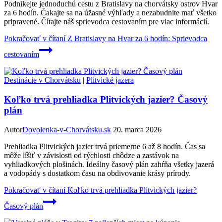
Podnikejte jednoduchú cestu z Bratislavy na chorvátsky ostrov Hvar
za 6 hodín. Čakajte sa na úžasné výhľady a nezabudnite mať všetko
pripravené. Čítajte náš sprievodca cestovaním pre viac informácií.
Pokračovať v čítaní
Z Bratislavy na Hvar za 6 hodín: Sprievodca
cestovaním
Destinácie v Chorvátsku
|
Plitvické jazera
Koľko trvá prehliadka Plitvických jazier? Časový
plán
Autor
Dovolenka-v-Chorvátsku.sk
20. marca 2026
Prehliadka Plitvických jazier trvá priemerne 6 až 8 hodín. Čas sa
môže líšiť v závislosti od rýchlosti chôdze a zastávok na
vyhliadkových plošinách. Ideálny časový plán zahŕňa všetky jazerá
a vodopády s dostatkom času na obdivovanie krásy prírody.
Pokračovať v čítaní
Koľko trvá prehliadka Plitvických jazier?
Časový plán