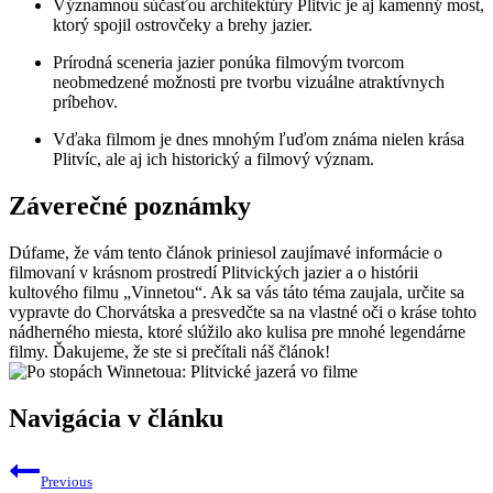
Významnou súčasťou architektúry Plitvíc je aj kamenný most,
ktorý spojil ostrovčeky a brehy jazier.
Prírodná sceneria jazier ponúka filmovým tvorcom
neobmedzené možnosti pre tvorbu vizuálne atraktívnych
príbehov.
Vďaka filmom je dnes mnohým ľuďom známa nielen krása
Plitvíc, ale aj ich historický a filmový význam.
Záverečné poznámky
Dúfame, že vám tento článok priniesol zaujímavé informácie o
filmovaní v krásnom prostredí Plitvických jazier a o histórii
kultového filmu „Vinnetou“. Ak sa vás táto téma zaujala, určite sa
vypravte do Chorvátska a presvedčte sa na vlastné oči o kráse tohto
nádherného miesta, ktoré slúžilo ako kulisa pre mnohé legendárne
filmy. Ďakujeme, že ste si prečítali náš článok!
Navigácia v článku
Previous