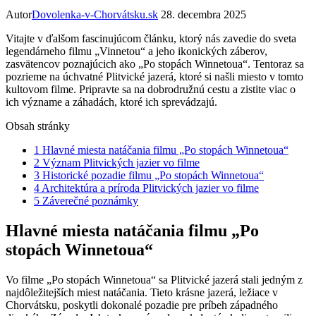
Autor
Dovolenka-v-Chorvátsku.sk
28. decembra 2025
Vitajte v ďalšom fascinujúcom článku, ktorý nás zavedie do sveta
legendárneho filmu „Vinnetou“ a jeho ikonických záberov,
zasvätencov poznajúcich ako „Po stopách Winnetoua“. Tentoraz sa
pozrieme na úchvatné Plitvické jazerá, ktoré si našli miesto v tomto
kultovom filme. Pripravte sa na dobrodružnú cestu a zistite viac o
ich význame a záhadách, ktoré ich sprevádzajú.
Obsah stránky
1
Hlavné miesta natáčania filmu „Po stopách Winnetoua“
2
Význam Plitvických jazier vo filme
3
Historické pozadie filmu „Po stopách Winnetoua“
4
Architektúra a príroda Plitvických jazier vo filme
5
Záverečné poznámky
Hlavné miesta natáčania filmu „Po
stopách Winnetoua“
Vo filme „Po stopách Winnetoua“ sa Plitvické jazerá stali jedným z
najdôležitejších miest natáčania. Tieto krásne jazerá, ležiace v
Chorvátsku, poskytli dokonalé pozadie pre príbeh západného