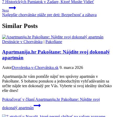
7 Historických Pamiatok v Zadare, Ktoré Musíte Vidieť
Next
Najlepšie chorvátske pláže pre deti: Bezpečnosť a zábava
Similar Posts
Destinácie v Chorvátsku
|
Pakoštane
Apartmanija.hr Pakoštane: Nájdite svoj dokonalý
apartmán
Autor
Dovolenka-v-Chorvátsku.sk
9. marca 2026
Apartmanija.hr vám pomôže nájsť ten správny apartmán v
Pakoštane. S bohatou ponukou a jednoduchým vyhľadávaním sa
určite nájde ten dokonalý pre Vás. Vyberte si svoj ideálny útočisko
ešte dnes!
Pokračovať v čítaní
Apartmanija.hr Pakoštane: Nájdite svoj
dokonalý apartmán