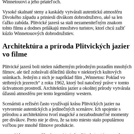
Winnetouovi a jeho priateľoch.
Vysoké skalnaté steny a kaskády vytvárali autentickú atmosféru
Divokého západu a priniesli divákom dobrodružstvo, aké sa len
ťažko zabúda. Plitvické jazerá sa stali nezameniteľným znakom
tohto filmu a dodnes prilákajú množstvo turistov, ktorí chcú zažiť
kúzlo Winnetouových dobrodružstiev.
Architektúra a príroda Plitvických jazier
vo filme
Plitvické jazerá boli nielen nádherným prírodným pozadím mnohých
filmov, ale tiež zohrávali dôležitú úlohu v niektorých kultových
snímkach. Jedným z nich je napríklad film „Winnetou: Poklad vo
stribrných jezerech“ z roku 1962, ktorý bol natočený práve v tomto
úchvatnom prostredí. Architektúra jazier a okolitej prírody vytvárala
úžasnú atmosféru pre tento legendárny western.
Scenáristi a režiséri často využívajú krásu Plitvických jazier na
vytvorenie autentických a jedinečných scenárov. Ich spojenie s
prírodou a architektúrou tvorí magické a nezabudnuteľné momenty
pre divákov. Preto nie je divu, že sa toto miesto stalo populárnou
voľbou pre mnohé filmove produkcie.