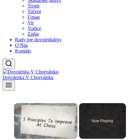
Skadarské jazero
Trogir
Tučepi
Umag
Vir
Vodice
Zadar
Rady pre dovolenkárov
O Nás
Kontakt
Dovolenka V Chorvátsku
×
Now Playing