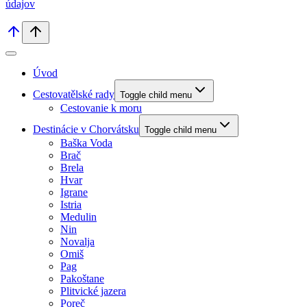
údajov
Úvod
Cestovatělské rady
Toggle child menu
Cestovanie k moru
Destinácie v Chorvátsku
Toggle child menu
Baška Voda
Brač
Brela
Hvar
Igrane
Istria
Medulin
Nin
Novalja
Omiš
Pag
Pakoštane
Plitvické jazera
Poreč