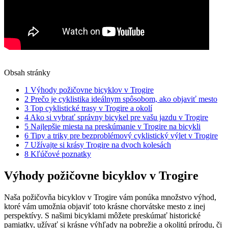
Obsah stránky
1
Výhody požičovne bicyklov v Trogire
2
Prečo je cyklistika ideálnym spôsobom, ako objaviť mesto
3
Top cyklistické trasy v Trogire a okolí
4
Ako si vybrať správny bicykel pre vašu jazdu v Trogire
5
Najlepšie miesta na preskúmanie v Trogire na bicykli
6
Tipy a triky pre bezproblémový cyklistický výlet v Trogire
7
Užívajte si krásy Trogire na dvoch kolesách
8
Kľúčové poznatky
Výhody požičovne bicyklov v Trogire
Naša požičovňa bicyklov v Trogire vám ponúka množstvo výhod,
ktoré vám umožnia objaviť toto krásne chorvátske mesto z inej
perspektívy. S našimi bicyklami môžete preskúmať historické
pamiatky, užívať si krásne výhľady na pobrežie a okolitú prírodu, či