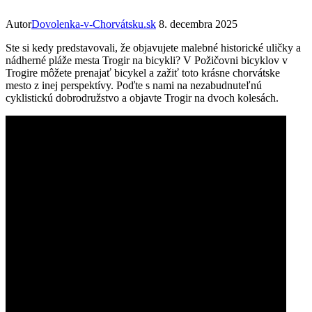
Autor
Dovolenka-v-Chorvátsku.sk
8. decembra 2025
Ste si kedy predstavovali, že objavujete malebné historické uličky a
nádherné pláže mesta Trogir na bicykli? V Požičovni bicyklov v
Trogire môžete prenajať bicykel a zažiť toto krásne chorvátske
mesto z inej perspektívy. Poďte s nami na nezabudnuteľnú
cyklistickú dobrodružstvo a objavte Trogir na dvoch kolesách.