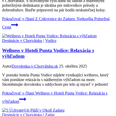
v Chorvátsku. S úchvatnými výhľadmi na Jadran a malebnými
pobrežnými dedinkami je ideálna pre milovníkov prírody a
dobrodruhov. Buďte pripravení na pár hodín neskutočnej krásy.
Pokračovať v čítaní
Z Crikvenice do Zadaru: Najkrajšia Pobrežná
Cesta
Destinácie v Chorvátsku
|
Vodice
Wellness v Hoteli Punta Vodice: Relaxácia s
výhľadom
Autor
Dovolenka-v-Chorvátsku.sk
25. októbra 2025
V ponuke hotela Punta Vodice nájdete vynikajúci wellness, ktorý
vám ponúkne relaxáciu s nádherným výhľadom na more.
Skombinujte dovolenku s oddychom pre telo aj myseľ v jednom!
Pokračovať v čítaní
Wellness v Hoteli Punta Vodice: Relaxácia s
výhľadom
Destinácie v Chorvátsku
|
Zadar