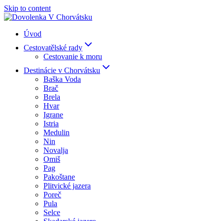
Skip to content
Úvod
Cestovatělské rady
Cestovanie k moru
Destinácie v Chorvátsku
Baška Voda
Brač
Brela
Hvar
Igrane
Istria
Medulin
Nin
Novalja
Omiš
Pag
Pakoštane
Plitvické jazera
Poreč
Pula
Selce