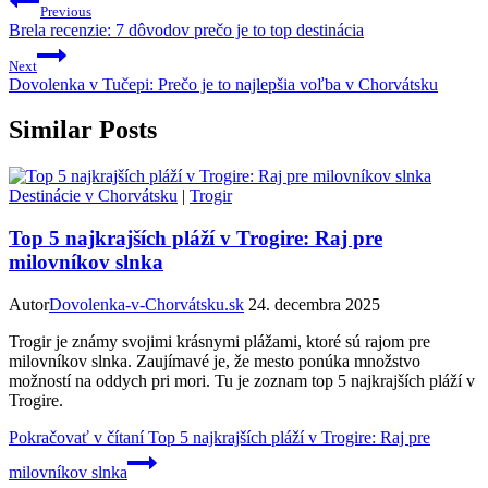
Previous
Brela recenzie: 7 dôvodov prečo je to top destinácia
Next
Dovolenka v Tučepi: Prečo je to najlepšia voľba v Chorvátsku
Similar Posts
Destinácie v Chorvátsku
|
Trogir
Top 5 najkrajších pláží v Trogire: Raj pre
milovníkov slnka
Autor
Dovolenka-v-Chorvátsku.sk
24. decembra 2025
Trogir je známy svojimi krásnymi plážami, ktoré sú rajom pre
milovníkov slnka. Zaujímavé je, že mesto ponúka množstvo
možností na oddych pri mori. Tu je zoznam top 5 najkrajších pláží v
Trogire.
Pokračovať v čítaní
Top 5 najkrajších pláží v Trogire: Raj pre
milovníkov slnka