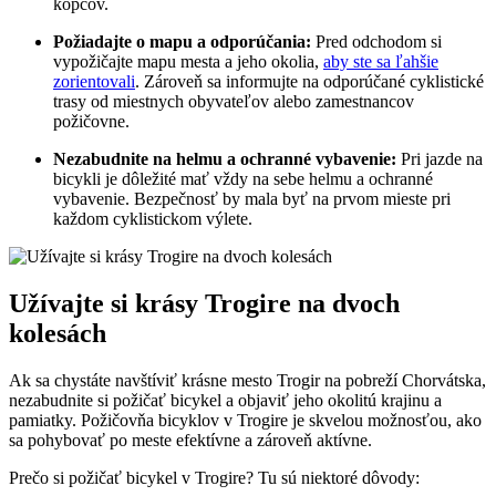
kopcov.
Požiadajte o mapu a odporúčania:
Pred odchodom si
vypožičajte mapu mesta a jeho okolia,
aby ste sa ľahšie
zorientovali
. Zároveň sa informujte na odporúčané cyklistické
trasy od miestnych obyvateľov alebo zamestnancov
požičovne.
Nezabudnite na helmu a ochranné vybavenie:
Pri jazde na
bicykli je dôležité mať vždy na sebe helmu a ochranné
vybavenie. Bezpečnosť by mala byť na prvom mieste pri
každom cyklistickom výlete.
Užívajte si krásy Trogire na dvoch
kolesách
Ak sa chystáte navštíviť krásne mesto Trogir na pobreží Chorvátska,
nezabudnite si požičať bicykel a objaviť jeho okolitú krajinu a
pamiatky. Požičovňa bicyklov v Trogire je skvelou možnosťou, ako
sa pohybovať po meste efektívne a zároveň aktívne.
Prečo si požičať bicykel v Trogire? Tu sú niektoré dôvody: