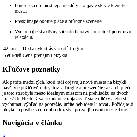
Ponorte sa do miestnej atmosféry a objavte skryté klenoty
mesta.
Preskúmajte okolité pláže a prírodné scenérie.
Vychutnajte si aktívny spôsob dopravy a urobte si pohybovú
relaxáciu.
42 km
Dĺžka cyklotrás v okolí Trogiru
5 eur/deň
Cena prenájmu bicykla
Kľúčové poznatky
Ak patríte medzi tých, ktorí radi objavujú nové miesta na bicykli,
navštívte požičovňu bicyklov v Trogire a presvedčte sa sami, prečo
je toto starobylé mesto ideálnym miestom na prehliadku na dvoch
kolesách. Nech už sa rozhodnete objavovať staré uličky alebo si
vychutnať výhľad na pobrežie, určite nebudete ľutovať. Požičajte si
bicykel a pustite sa do dobrodružstva po zaujímavom meste Trogir!
Navigácia v článku