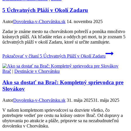
5 Úchvatných Pláží v Okolí Zadaru
Autor
Dovolenka-v-Chorvátsku.sk
14. novembra 2025
Zadar je známe mesto na chorvátskom pobreží a ponúka množstvo
krásnych pláží. Ak hľadáte relax a oddych pri mori, tu je zoznam 5
úchvatných pláží v okolí Zadaru, ktoré si určite zamilujete.
Pokračovať v čítaní
5 Úchvatných Pláží v Okolí Zadaru
Brač
|
Destinácie v Chorvátsku
Ako sa dostať na Brač: Kompletný sprievodca pre
Slovákov
Autor
Dovolenka-v-Chorvátsku.sk
31. mája 2025
31. mája 2025
V našom kompletnom sprievodcovi sa dozviete všetko, čo
potrebujete vedieť pre cestu na krásny ostrov Brač. Od dopravy a
ubytovania po atrakcie a pláže, pripravte sa na nezabudnuteľnú
dovolenku v Chorvátsku.