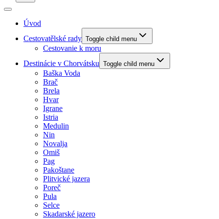
Úvod
Cestovatělské rady
Toggle child menu
Cestovanie k moru
Destinácie v Chorvátsku
Toggle child menu
Baška Voda
Brač
Brela
Hvar
Igrane
Istria
Medulin
Nin
Novalja
Omiš
Pag
Pakoštane
Plitvické jazera
Poreč
Pula
Selce
Skadarské jazero