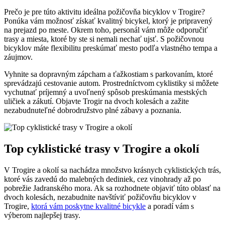
Prečo je pre túto aktivitu ideálna požičovňa bicyklov v Trogire?
Ponúka vám možnosť získať kvalitný bicykel, ktorý je pripravený
na prejazd po meste. Okrem toho, personál vám môže odporučiť
trasy a miesta, ktoré by ste si nemali nechať ujsť. S požičovnou
bicyklov máte flexibilitu preskúmať mesto podľa vlastného tempa a
záujmov.
Vyhnite sa dopravným zápcham a ťažkostiam s parkovaním, ktoré
sprevádzajú cestovanie autom. Prostredníctvom cyklistiky si môžete
vychutnať príjemný a uvoľnený spôsob preskúmania mestských
uličiek a zákutí. Objavte Trogir na dvoch kolesách a zažite
nezabudnuteľné dobrodružstvo plné zábavy a poznania.
Top cyklistické trasy v Trogire a okolí
V Trogire a okolí sa nachádza množstvo krásnych cyklistických trás,
ktoré vás zavedú do malebných dediniek, cez vinohrady až po
pobrežie Jadranského mora. Ak sa rozhodnete objaviť túto oblasť na
dvoch kolesách, nezabudnite navštíviť požičovňu bicyklov v
Trogire,
ktorá vám poskytne kvalitné bicykle
a poradí vám s
výberom najlepšej trasy.