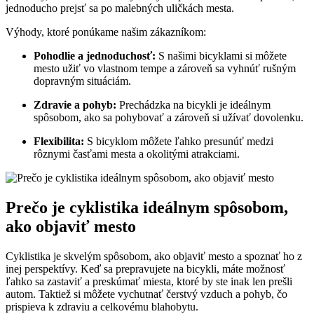
jednoducho prejsť sa po malebných uličkách mesta.
Výhody, ktoré ponúkame našim zákazníkom:
Pohodlie a jednoduchosť:
S našimi bicyklami si môžete
mesto užiť vo vlastnom tempe a zároveň sa vyhnúť rušným
dopravným situáciám.
Zdravie a pohyb:
Prechádzka na bicykli je ideálnym
spôsobom, ako sa pohybovať a zároveň si užívať dovolenku.
Flexibilita:
S bicyklom môžete ľahko presunúť medzi
rôznymi časťami mesta a okolitými atrakciami.
Prečo je cyklistika ideálnym spôsobom,
ako objaviť mesto
Cyklistika je skvelým spôsobom, ako objaviť mesto a spoznať ho z
inej perspektívy. Keď sa prepravujete na bicykli, máte možnosť
ľahko sa zastaviť a preskúmať miesta, ktoré by ste inak len prešli
autom. Taktiež si môžete vychutnať čerstvý vzduch a pohyb, čo
prispieva k zdraviu a celkovému blahobytu.