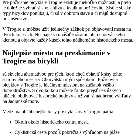
Pre požičanie bicykla v Trogire existuje niekoľko možností, a preto
je dôležité vybrať si spoľahlivú a kvalitnú požičovňu. Zistite si, aké
typy bicyklov ponúkajú, či sú v dobrom stave a či majú dostupné
príslušenstvo.
V Trogire si môžete užiť jedinečný zážitok pri objavovaní mesta na
dvoch kolesách. Nechajte sa unášať krásami tohto chorvátskeho
klenotu a objavte každý kúsok tohto nádherného historického mesta.
Najlepšie miesta na preskúmanie v
Trogire na bicykli
sú skvelou alternatívou pre tých, ktorí chcú objaviť krásy tohto
starobylého mesta v Chorvátsku iným spôsobom. Požičovňa
bicyklov v Trogire je ideálnym miestom na začiatok vášho
dobrodružstva. S dvojkolkou môžete ľahko prejsť cez úzkych
uličiek, obdivovať historické budovy a užívať si nádherne výhľady
na Jadranské more.
Medzi najobľúbenejšie trasy pre cyklistov v Trogire patria:
Okruh okolo historického centra mesta
Cyklistická cesta pozdĺž pobrežia s výhľadom na pláže