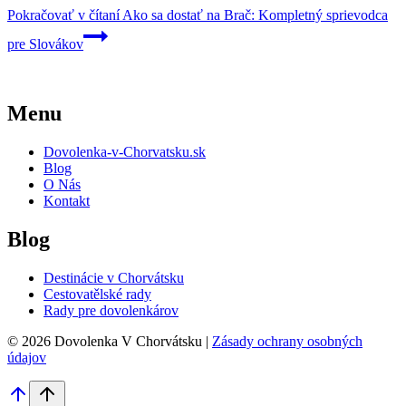
Pokračovať v čítaní
Ako sa dostať na Brač: Kompletný sprievodca
pre Slovákov
Menu
Dovolenka-v-Chorvatsku.sk
Blog
O Nás
Kontakt
Blog
Destinácie v Chorvátsku
Cestovatělské rady
Rady pre dovolenkárov
© 2026 Dovolenka V Chorvátsku |
Zásady ochrany osobných
údajov