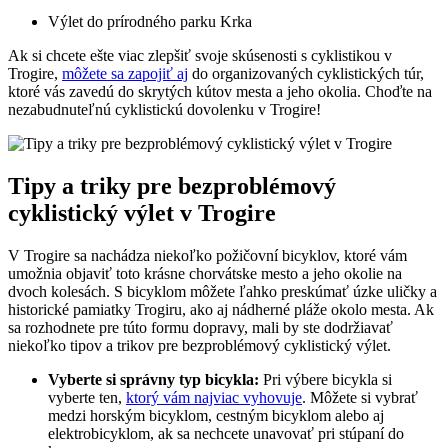
Výlet do prírodného parku Krka
Ak si chcete ešte viac zlepšiť svoje skúsenosti s cyklistikou v
Trogire,
môžete sa zapojiť aj
do organizovaných cyklistických túr,
ktoré vás zavedú do skrytých kútov mesta a jeho okolia. Choďte na
nezabudnuteľnú cyklistickú dovolenku v Trogire!
Tipy a triky pre bezproblémový
cyklistický výlet v Trogire
V Trogire sa nachádza niekoľko požičovní bicyklov, ktoré vám
umožnia objaviť toto krásne chorvátske mesto a jeho okolie na
dvoch kolesách. S bicyklom môžete ľahko preskúmať úzke uličky a
historické pamiatky Trogiru, ako aj nádherné pláže okolo mesta. Ak
sa rozhodnete pre túto formu dopravy, mali by ste dodržiavať
niekoľko tipov a trikov pre bezproblémový cyklistický výlet.
Vyberte si správny typ bicykla:
Pri výbere bicykla si
vyberte ten,
ktorý vám najviac vyhovuje
. Môžete si vybrať
medzi horským bicyklom, cestným bicyklom alebo aj
elektrobicyklom, ak sa nechcete unavovať pri stúpaní do