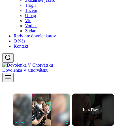
Skadarské jazero
Trogir
Tučepi
Umag
Vir
Vodice
Zadar
Rady pre dovolenkárov
O Nás
Kontakt
Dovolenka V Chorvátsku
×
Now Playing