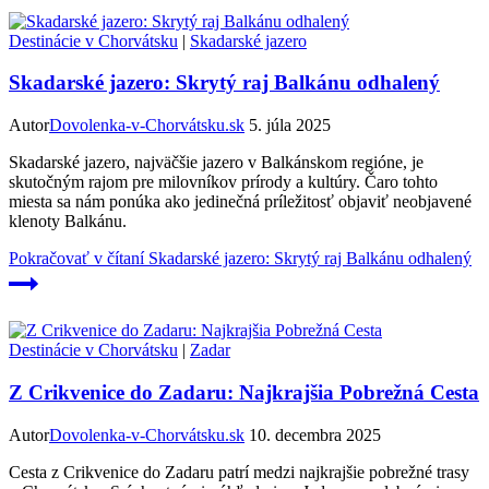
Destinácie v Chorvátsku
|
Skadarské jazero
Skadarské jazero: Skrytý raj Balkánu odhalený
Autor
Dovolenka-v-Chorvátsku.sk
5. júla 2025
Skadarské jazero, najväčšie jazero v Balkánskom regióne, je
skutočným rajom pre milovníkov prírody a kultúry. Čaro tohto
miesta sa nám ponúka ako jedinečná príležitosť objaviť neobjavené
klenoty Balkánu.
Pokračovať v čítaní
Skadarské jazero: Skrytý raj Balkánu odhalený
Destinácie v Chorvátsku
|
Zadar
Z Crikvenice do Zadaru: Najkrajšia Pobrežná Cesta
Autor
Dovolenka-v-Chorvátsku.sk
10. decembra 2025
Cesta z Crikvenice do Zadaru patrí medzi najkrajšie pobrežné trasy