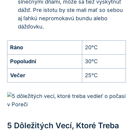
slnečnými dňami, môže sa tiež vyskytnúť
dážď. Pre istotu by ste mali mať so​ sebou
aj ľahkú nepromokavú ⁤bundu alebo⁣
dážďovku.
Ráno
20°C
Popoludní
30°C
Večer
25°C
5 Dôležitých Vecí, ‌ktoré Treba