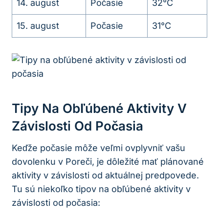
14. august
Počasie
32°C
15. august
Počasie
31°C
Tipy Na ⁣obľúbené Aktivity ​v
⁢závislosti⁤ Od Počasia
Keďže ⁣počasie môže veľmi ⁣ovplyvniť vašu
dovolenku v Poreči, je dôležité⁢ mať plánované
aktivity​ v závislosti od ⁤aktuálnej predpovede.
Tu sú niekoľko ‌tipov na obľúbené aktivity v
⁤závislosti od počasia: