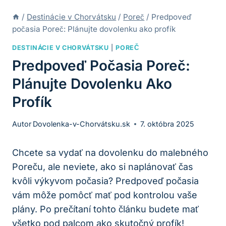
/
Destinácie v Chorvátsku
/
Poreč
/
Predpoveď
počasia Poreč: Plánujte dovolenku ako profík
DESTINÁCIE V CHORVÁTSKU
|
POREČ
Predpoveď Počasia Poreč:
Plánujte Dovolenku Ako
Profík
Autor
Dovolenka-v-Chorvátsku.sk
7. októbra 2025
Chcete sa vydať⁤ na dovolenku do malebného
Poreču, ale neviete, ako ⁣si naplánovať čas
‌kvôli výkyvom počasia?⁤ Predpoveď počasia
vám‌ môže pomôcť mať ⁤pod kontrolou‍ vaše
plány. Po​ prečítaní tohto⁤ článku budete mať
všetko pod palcom ako skutočný​ profík!