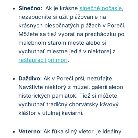
Slnečno:
‌ Ak je krásne
slnečné počasie
,
nezabudnite si užiť‍ plážovanie na
krásnych piesočnatých⁣ plážach v ‌Poreči.⁣
Môžete ⁢sa tiež ‌vybrať ⁤na prechádzku po
malebnom starom⁣ meste alebo si
vychutnať miestne jedlá v niektorej ⁤z⁢
reštaurácií pri mori
.
Daždivo:
Ak v Poreči‍ prší, nezúfajte.
‌Navštívte niektorý z múzeí, galérií alebo
historických pamiatok. Tiež si môžete
‍vychutnať tradičný ‌chorvátsky kávový ​
kláštor v útulnej kaviarni.
Veterno:
‌Ak fúka‌ silný vietor, je ideálny