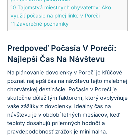
10
Tajomstvá miestnych‍ obyvateľov: Ako⁤
využiť počasie na ⁢plnej linke ​v Poreči
11
Záverečné poznámky
Predpoveď Počasia V Poreči:
Najlepší Čas ‌na⁣ Návštevu
Na​ plánovanie dovolenky v Poreči je kľúčové
poznať ‌najlepší čas na ‍návštevu ​tejto malebnej​
chorvátskej destinácie. ​Počasie v ​Poreči je
skutočne dôležitým ‌faktorom, ktorý ‍ovplyvňuje
vaše ⁢zážitky z dovolenky. Ideálny⁤ čas na
návštevu ‌je‌ v období letných mesiacov, keď ​
teploty ⁣dosahujú príjemných hodnôt a
pravdepodobnosť zrážok ⁣je minimálna. ⁢