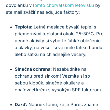
‍dovolenku v
tomto chorvátskom letovisku
by
ste mali zvážiť nasledujúce faktory:
Teplota:
Letné ‍mesiace bývajú teplé, s
priemernými teplotami okolo 25-30°C.​ Pre⁣
denné aktivity si vyberte ľahké ​oblečenie
⁤a plavky, na večer si vezmite ľahkú bundu⁢
alebo šatku na chladnejšie večery.
Slnečná‍ ochrana:
Nezabudnite na
‌ochranu pred slnkom! Vezmite si so
sebou klobúk, slnečné okuliare a
opaľovací krém​ s vysokým SPF faktorom.
Dažď:
Napriek tomu, že je Poreč známe