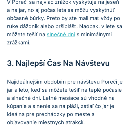
V Poreči​ sa najviac zrážok vyskytuje⁤ na jeseň
a na‌ jar, no aj‌ počas leta sa môžu vyskytnúť
občasné búrky. Preto ⁢by ste mali⁣ mať⁤ vždy po
ruke ‌dáždnik alebo pršiplášť. Naopak, v ⁤lete⁤ sa
môžete ​tešiť⁤ na ⁤
slnečné dni
‌ s minimálnymi
zrážkami.
3. Najlepší Čas ⁢na Návštevu
Najideálnejším‍ obdobím pre návštevu Poreči je
jar a ⁢leto, ⁣keď sa môžete tešiť na⁤ teplé počasie
a slnečné dni. Letné mesiace sú vhodné ‍na
kúpanie a slnenie sa‍ na pláži, zatiaľ čo jar je
ideálna pre prechádzky po meste a
objavovanie ⁤miestnych⁣ atrakcií.