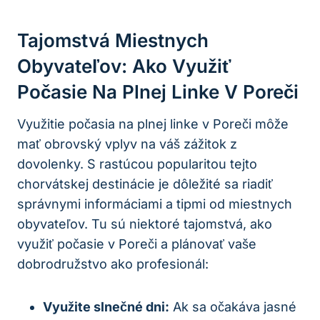
Tajomstvá Miestnych‍
Obyvateľov: Ako⁤ Využiť
Počasie Na ⁢plnej Linke ​v Poreči
Využitie‌ počasia ​na ⁣plnej linke⁣ v Poreči môže
⁤mať obrovský vplyv ⁣na⁣ váš zážitok​ z⁣
dovolenky. ​S rastúcou popularitou tejto
chorvátskej destinácie ⁣je dôležité sa riadiť
správnymi informáciami a tipmi od miestnych
obyvateľov. Tu sú niektoré ​tajomstvá,⁢ ako
využiť počasie v Poreči ⁢a plánovať vaše
dobrodružstvo ⁣ako profesionál:
Využite slnečné‌ dni:
Ak ⁤sa očakáva jasné