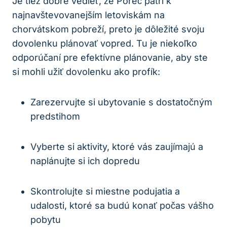
Je tiež dobré vedieť,​ že Poreč patrí k
najnavštevovanejším letoviskám na⁢
chorvátskom pobreží, ‍preto je dôležité svoju
dovolenku‍ plánovať vopred. Tu je ‍niekoľko
odporúčaní pre efektívne plánovanie, ‍aby ste​
si mohli užiť dovolenku ako‌ profík:
Zarezervujte si ubytovanie s dostatočným⁣
predstihom
Vyberte si aktivity,⁤ ktoré vás zaujímajú⁢ a
naplánujte si‍ ich ‌dopredu
Skontrolujte si miestne⁢ podujatia ⁣a
udalosti, ktoré sa budú konať počas‍ vášho
pobytu