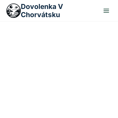
Skip
Dovolenka V
to
Chorvátsku
content