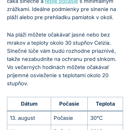
čaká slnečné a ​
teplé počasie
s minimálnym
zrážkami.‌ Ideálne podmienky⁢ pre ⁣slnenie na
⁤pláži alebo pre prehliadku pamiatok ​v okolí.
Na ​pláži môžete očakávať jasné nebo bez
mrakov a teploty okolo 30 stupňov ​Celzia.
⁤Slnečné lúče vám budú rozhodne priaznivé,
takže ‌nezabudnite na ochranu pred slnkom.
Vo​ večerných hodinách‌ môžete očakávať
príjemné ​osvieženie s teplotami okolo⁤ 20
stupňov.
Dátum
Počasie
Teplota
13. august
Počasie
30°C