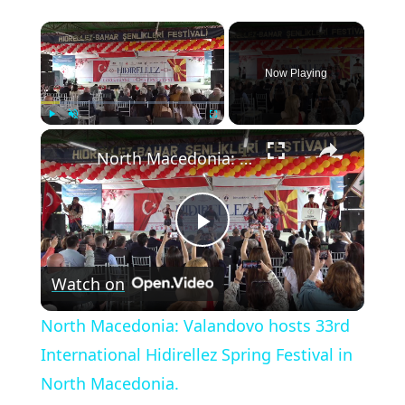
×
Now Playing
×
Play
Unmute
Fullscreen
North Macedonia: Valandovo hosts 33rd International Hidirellez Spring Festival in North Macedonia.
Play
Watch on
Video
North Macedonia: Valandovo hosts 33rd
International Hidirellez Spring Festival in
North Macedonia.