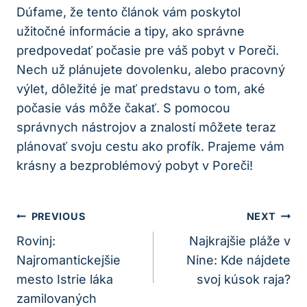
Dúfame, že tento článok vám poskytol
‌užitočné informácie a​ tipy, ako správne
predpovedať ⁢počasie pre váš pobyt v Poreči.
Nech už plánujete dovolenku,⁢ alebo pracovný
výlet, dôležité je mať predstavu o tom, aké
počasie vás‌ môže čakať. ​S pomocou
správnych nástrojov a znalostí môžete teraz
plánovať svoju cestu ako​ profík. Prajeme vám‌
krásny a bezproblémový pobyt v Poreči!
Navigácia
PREVIOUS
NEXT
V
Rovinj:
Najkrajšie pláže v
Najromantickejšie
Nine: Kde nájdete
Článku
mesto Istrie láka
svoj kúsok raja?
zamilovaných