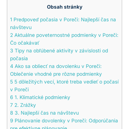
Obsah stránky
1
Predpoveď počasia v Poreči: Najlepší čas ‌na⁣
návštevu
2
Aktuálne poveternostné podmienky v Poreči:
⁤Čo očakávať
3
Tipy na ⁣obľúbené aktivity ​v ⁢závislosti⁤ od
počasia
4
Ako sa obliecť na dovolenku v Poreči:
Oblečenie vhodné pre⁣ rôzne⁢ podmienky
5
5 dôležitých vecí, ‌ktoré treba vedieť o počasí
v Poreči
6
1.⁢ Klimatické podmienky
7
2. ⁤Zrážky
8
3. Najlepší čas ⁢na návštevu
9
Plánovanie ​dovolenky v ‌Poreči: Odporúčania
pre⁤ efektívne plánovanie