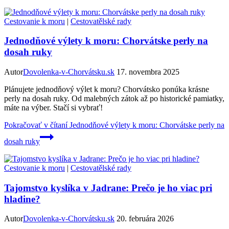
Cestovanie k moru
|
Cestovatělské rady
Jednodňové výlety k moru: Chorvátske perly na
dosah ruky
Autor
Dovolenka-v-Chorvátsku.sk
17. novembra 2025
Plánujete jednodňový výlet k moru? Chorvátsko ponúka krásne
perly na dosah ruky. Od malebných zátok až po historické pamiatky,
máte na výber. Stačí si vybrať!
Pokračovať v čítaní
Jednodňové výlety k moru: Chorvátske perly na
dosah ruky
Cestovanie k moru
|
Cestovatělské rady
Tajomstvo kyslíka v Jadrane: Prečo je ho viac pri
hladine?
Autor
Dovolenka-v-Chorvátsku.sk
20. februára 2026