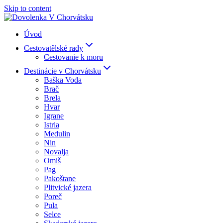
Skip to content
Úvod
Cestovatělské rady
Cestovanie k moru
Destinácie v Chorvátsku
Baška Voda
Brač
Brela
Hvar
Igrane
Istria
Medulin
Nin
Novalja
Omiš
Pag
Pakoštane
Plitvické jazera
Poreč
Pula
Selce