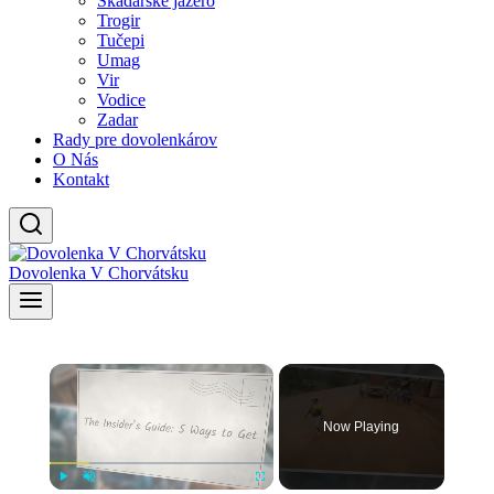
Skadarské jazero
Trogir
Tučepi
Umag
Vir
Vodice
Zadar
Rady pre dovolenkárov
O Nás
Kontakt
Dovolenka V Chorvátsku
×
Now Playing