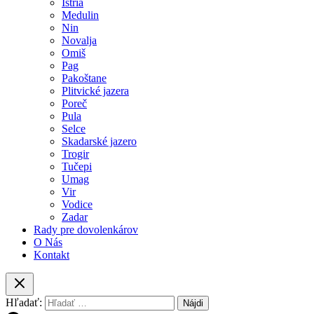
Istria
Medulin
Nin
Novalja
Omiš
Pag
Pakoštane
Plitvické jazera
Poreč
Pula
Selce
Skadarské jazero
Trogir
Tučepi
Umag
Vir
Vodice
Zadar
Rady pre dovolenkárov
O Nás
Kontakt
Hľadať: