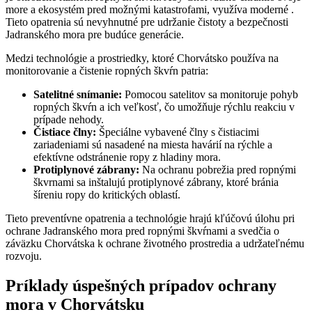
more a ekosystém pred možnými katastrofami, využíva moderné .
Tieto opatrenia sú nevyhnutné pre udržanie čistoty a bezpečnosti
Jadranského mora pre budúce generácie.
Medzi technológie a prostriedky, ktoré Chorvátsko používa na
monitorovanie a čistenie ropných škvŕn patria:
Satelitné snímanie:
Pomocou satelitov sa monitoruje pohyb
ropných škvŕn a ich veľkosť, čo umožňuje rýchlu reakciu v
prípade nehody.
Čistiace člny:
Špeciálne vybavené člny s čistiacimi
zariadeniami sú nasadené na miesta havárií na rýchle a
efektívne odstránenie ropy z hladiny mora.
Protiplynové zábrany:
Na ochranu pobrežia pred ropnými
škvrnami sa inštalujú protiplynové zábrany, ktoré bránia
šíreniu ropy do kritických oblastí.
Tieto preventívne opatrenia a technológie hrajú kľúčovú úlohu pri
ochrane Jadranského mora pred ropnými škvŕnami a svedčia o
záväzku Chorvátska k ochrane životného prostredia a udržateľnému
rozvoju.
Príklady úspešných prípadov ochrany
mora v Chorvátsku