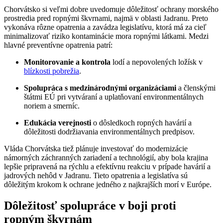
Chorvátsko si veľmi dobre uvedomuje dôležitosť ochrany morského
prostredia pred ropnými škvrnami, najmä v oblasti Jadranu. Preto
vykonáva rôzne opatrenia a zavádza legislatívu, ktorá má za cieľ
minimalizovať riziko kontaminácie mora ropnými látkami. Medzi
hlavné preventívne opatrenia patrí:
Monitorovanie a kontrola
lodí a nepovolených ložísk v
blízkosti pobrežia
.
Spolupráca s medzinárodnými organizáciami
a členskými
štátmi EÚ pri vytváraní a uplatňovaní environmentálnych
noriem a smerníc.
Edukácia verejnosti
o dôsledkoch ropných havárií a
dôležitosti dodržiavania environmentálnych predpisov.
Vláda Chorvátska tiež plánuje investovať do modernizácie
námorných záchranných zariadení a technológií, aby bola krajina
lepšie pripravená na rýchlu a efektívnu reakciu v prípade havárií a
jadrových nehôd v Jadranu. Tieto opatrenia a legislatíva sú
dôležitým krokom k ochrane jedného z najkrajších morí v Európe.
Dôležitosť spolupráce v boji proti
ropným škvrnám