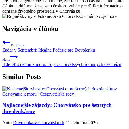
pre budúce generácie. Ďakujeme, že ste si našli čas na čítanie tohto
článku a dúfame, že sa sem čoskoro vrátite pre ďalšie informácie o
ochrane životného prostredia v Chorvátsku.
Navigácia v článku
Previous
Zadar v Septembri: Ideálne Počasie pre Dovolenku
Next
Kde ísť s deťmi k moru: Top 5 chorvátskych rodinných destinácií
Similar Posts
Cestovanie k moru
|
Cestovatělské rady
Najlacnejšie zájazdy: Chorvátsko pre šetrných
dovolenkárov
Autor
Dovolenka-v-Chorvátsku.sk
11. februára 2026