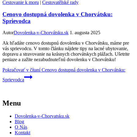
Cestovanie k moru
|
Cestovatělské rady
Cenovo dostupná dovolenka v Chorvátsku:
Sprievodca
Autor
Dovolenka-v-Chorvátsku.sk
1. augusta 2025
Ak hľadáte cenovo dostupnú dovolenku v Chorvátsku, máme pre
vás sprievodcu. V tomto článku nájdete tipy na lacné ubytovanie,
dopravu a stravovanie na krásnych chorvátskych plážach. Ušetrite
peniaze a zažite nezabudnuteľnú dovolenku v Chorvátsku!
Pokračovať v čítaní
Cenovo dostupná dovolenka v Chorvátsku:
Sprievodca
Menu
Dovolenka-v-Chorvatsku.sk
Blog
O Nás
Kontakt