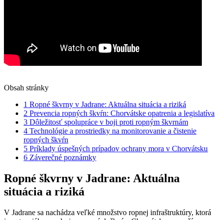
Obsah stránky
1
Ropné škvrny v Jadrane: Aktuálna situácia a riziká
2
Prevencia ropných škvŕn: Chorvátske opatrenia a legislatíva
3
Dôležitosť spolupráce v boji proti ropným škvrnám
4
Technológie a prostriedky na monitorovanie a čistenie
ropných škvŕn
5
Príklady úspešných prípadov ochrany mora v Chorvátsku
6
Záverečné poznámky
Ropné škvrny v Jadrane: Aktuálna
situácia a riziká
V Jadrane sa nachádza veľké množstvo ropnej infraštruktúry, ktorá