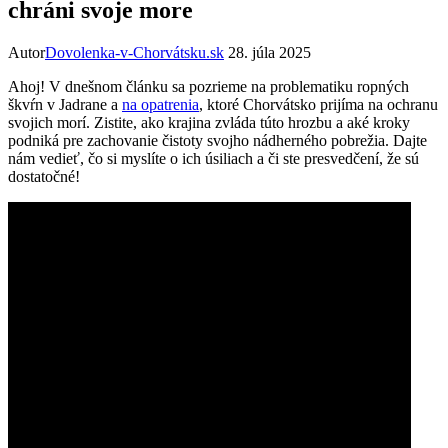
chráni svoje more
Autor
Dovolenka-v-Chorvátsku.sk
28. júla 2025
Ahoj! V dnešnom článku sa pozrieme na problematiku ropných
škvŕn v Jadrane a
na opatrenia
, ktoré Chorvátsko prijíma na ochranu
svojich morí. Zistite, ako krajina zvláda túto hrozbu a aké kroky
podniká pre zachovanie čistoty svojho nádherného pobrežia. Dajte
nám vedieť, čo si myslíte o ich úsiliach a či ste presvedčení, že sú
dostatočné!