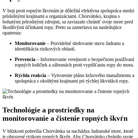
V boji proti ropným škvrnám je dôležitá efektívna spolupráca medzi
príslušnými krajinami a organizáciami. Chorvátsko, krajina s
bohatými prírodnými zdrojmi, sa zaviazalo chrániť svoje more pred
škodlivými účinkami ropy. Preto sa zameriava na nasledujúce
opatrenia:
Monitorovanie
– Pravidelné sledovanie stavu Jadranu a
identifikácia rizikových oblastí.
Prevencia
– Informovanie verejnosti o bezpečnom používaní
ropných lodičiek a zábranách proti vypúšťaniu ropy do mora.
Rýchla reakcia
– Vytvorenie plánu krízového manažmentu a
spolupráca s okolitými krajinami pri rýchlej likvidácii ropy.
Technológie a prostriedky na
monitorovanie a čistenie ropných škvŕn
V blízkosti pobrežia Chorvátska sa nachádza Jadranské more, ktoré
je ohrozené rizikom ropných škvŕn. Aby Chorvátsko chránilo svoje