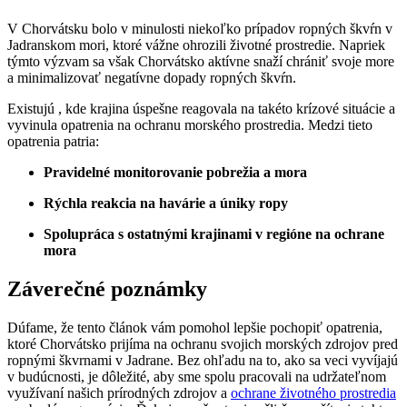
V Chorvátsku bolo v minulosti niekoľko prípadov ropných škvŕn v
Jadranskom mori, ktoré vážne ohrozili životné prostredie. Napriek
týmto výzvam sa však Chorvátsko aktívne snaží chrániť svoje more
a minimalizovať negatívne dopady ropných škvŕn.
Existujú , kde krajina úspešne reagovala na takéto krízové situácie a
vyvinula opatrenia na ochranu morského prostredia. Medzi tieto
opatrenia patria:
Pravidelné monitorovanie pobrežia a mora
Rýchla reakcia na havárie a úniky ropy
Spolupráca s ostatnými krajinami v regióne na ochrane
mora
Záverečné poznámky
Dúfame, že tento článok vám pomohol lepšie pochopiť opatrenia,
ktoré Chorvátsko prijíma na ochranu svojich morských zdrojov pred
ropnými škvrnami v Jadrane. Bez ohľadu na to, ako sa veci vyvíjajú
v budúcnosti, je dôležité, aby sme spolu pracovali na udržateľnom
využívaní našich prírodných zdrojov a
ochrane životného prostredia