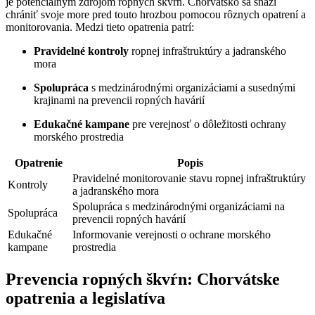
je potenciálnym zdrojom ropných škvŕn. Chorvátsko sa snaží
chrániť svoje more pred touto hrozbou pomocou rôznych opatrení a
monitorovania. Medzi tieto opatrenia patrí:
Pravidelné kontroly
ropnej infraštruktúry a jadranského
mora
Spolupráca
s medzinárodnými organizáciami a susednými
krajinami na prevencii ropných havárií
Edukačné kampane
pre verejnosť o dôležitosti ochrany
morského prostredia
Opatrenie
Popis
Pravidelné monitorovanie stavu ropnej infraštruktúry
Kontroly
a jadranského mora
Spolupráca s medzinárodnými organizáciami na
Spolupráca
prevencii ropných havárií
Edukačné
Informovanie verejnosti o ochrane morského
kampane
prostredia
Prevencia ropných škvŕn: Chorvátske
opatrenia a legislatíva