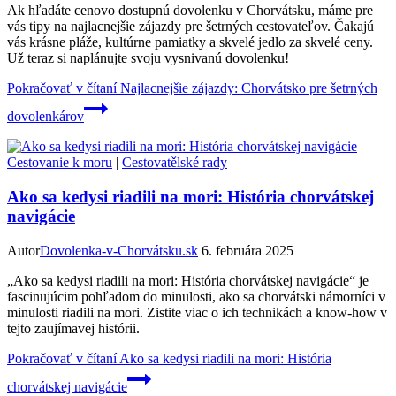
Ak hľadáte cenovo dostupnú dovolenku v Chorvátsku, máme pre
vás tipy na najlacnejšie zájazdy pre šetrných cestovateľov. Čakajú
vás krásne pláže, kultúrne pamiatky a skvelé jedlo za skvelé ceny.
Už teraz si naplánujte svoju vysnivanú dovolenku!
Pokračovať v čítaní
Najlacnejšie zájazdy: Chorvátsko pre šetrných
dovolenkárov
Cestovanie k moru
|
Cestovatělské rady
Ako sa kedysi riadili na mori: História chorvátskej
navigácie
Autor
Dovolenka-v-Chorvátsku.sk
6. februára 2025
„Ako sa kedysi riadili na mori: História chorvátskej navigácie“ je
fascinujúcim pohľadom do minulosti, ako sa chorvátski námorníci v
minulosti riadili na mori. Zistite viac o ich technikách a know-how v
tejto zaujímavej histórii.
Pokračovať v čítaní
Ako sa kedysi riadili na mori: História
chorvátskej navigácie