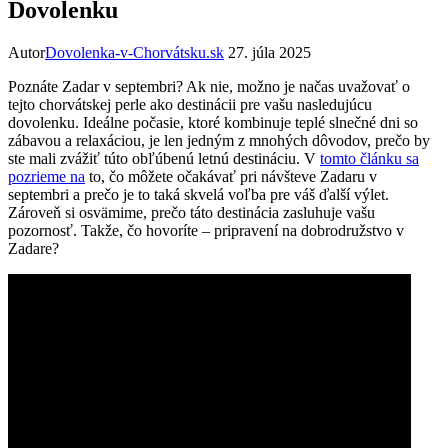
Dovolenku
Autor
Dovolenka-v-Chorvátsku.sk
27. júla 2025
Poznáte Zadar v septembri? Ak nie, možno je načas uvažovať o
tejto chorvátskej perle ako destinácii pre vašu nasledujúcu
dovolenku. Ideálne počasie, ktoré kombinuje teplé slnečné dni so
zábavou a relaxáciou, je len jedným z mnohých dôvodov, prečo by
ste mali zvážiť túto obľúbenú letnú destináciu. V
tomto článku sa
pozrieme na
to, čo môžete očakávať pri návšteve Zadaru v
septembri a prečo je to taká skvelá voľba pre váš ďalší výlet.
Zároveň si osvämime, prečo táto destinácia zasluhuje vašu
pozornosť. Takže, čo hovoríte – pripravení na dobrodružstvo v
Zadare?