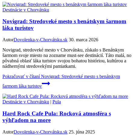
Destinácie v Chorvátsku
Novigrad: Stredoveké mesto s benátskym šarmom
láka turistov
Autor
Dovolenka-v-Chorvátsku.sk
30. marca 2026
Novigrad, stredoveké mesto v Chorvátsku, získalo s Benátskym
šarmom svoje miesto na zozname must-see destinácií. Táto malá, no
pôvabná oblasť láka turistov svojou bohatou históriou, kultúrou a
nádhernými stredovekými pamiatkami.
Pokračovať v čítaní
Novigrad: Stredoveké mesto s benátskym
šarmom láka turistov
Destinácie v Chorvátsku
|
Pula
Hard Rock Cafe Pula: Rocková atmosféra s
výhľadom na more
Autor
Dovolenka-v-Chorvátsku.sk
25. júna 2025