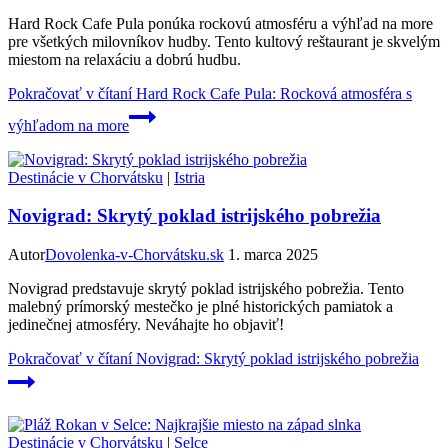
Hard Rock Cafe Pula ponúka rockovú atmosféru a výhľad na more
pre všetkých milovníkov hudby. Tento kultový reštaurant je skvelým
miestom na relaxáciu a dobrú hudbu.
Pokračovať v čítaní
Hard Rock Cafe Pula: Rocková atmosféra s
výhľadom na more
Destinácie v Chorvátsku
|
Istria
Novigrad: Skrytý poklad istrijského pobrežia
Autor
Dovolenka-v-Chorvátsku.sk
1. marca 2025
Novigrad predstavuje skrytý poklad istrijského pobrežia. Tento
malebný prímorský mestečko je plné historických pamiatok a
jedinečnej atmosféry. Neváhajte ho objaviť!
Pokračovať v čítaní
Novigrad: Skrytý poklad istrijského pobrežia
Destinácie v Chorvátsku
|
Selce