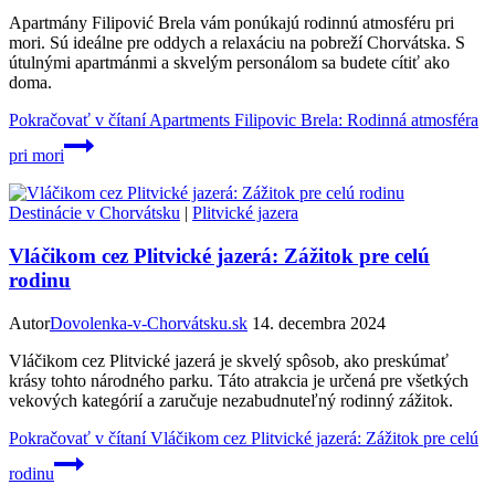
Apartmány Filipović Brela vám ponúkajú rodinnú atmosféru pri
mori. Sú ideálne pre oddych a relaxáciu na pobreží Chorvátska. S
útulnými apartmánmi a skvelým personálom sa budete cítiť ako
doma.
Pokračovať v čítaní
Apartments Filipovic Brela: Rodinná atmosféra
pri mori
Destinácie v Chorvátsku
|
Plitvické jazera
Vláčikom cez Plitvické jazerá: Zážitok pre celú
rodinu
Autor
Dovolenka-v-Chorvátsku.sk
14. decembra 2024
Vláčikom cez Plitvické jazerá je skvelý spôsob, ako preskúmať
krásy tohto národného parku. Táto atrakcia je určená pre všetkých
vekových kategórií a zaručuje nezabudnuteľný rodinný zážitok.
Pokračovať v čítaní
Vláčikom cez Plitvické jazerá: Zážitok pre celú
rodinu