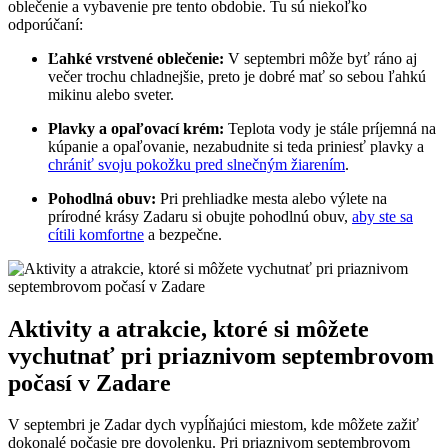
oblečenie a vybavenie pre tento obdobie. Tu sú niekoľko
odporúčaní:
Ľahké vrstvené oblečenie:
V septembri môže byť ráno aj
večer trochu chladnejšie, preto je dobré mať so sebou ľahkú
mikinu alebo sveter.
Plavky a opaľovací krém:
Teplota vody je stále príjemná na
kúpanie a opaľovanie, nezabudnite si teda priniesť plavky a
chrániť svoju pokožku pred slnečným žiarením
.
Pohodlná obuv:
Pri prehliadke mesta alebo výlete na
prírodné krásy Zadaru si obujte pohodlnú obuv,
aby ste sa
cítili komfortne
a bezpečne.
Aktivity a atrakcie, ktoré si môžete
vychutnať pri priaznivom septembrovom
počasí v Zadare
V septembri je Zadar dych vypĺňajúci miestom, kde môžete zažiť
dokonalé počasie pre dovolenku. Pri priaznivom septembrovom