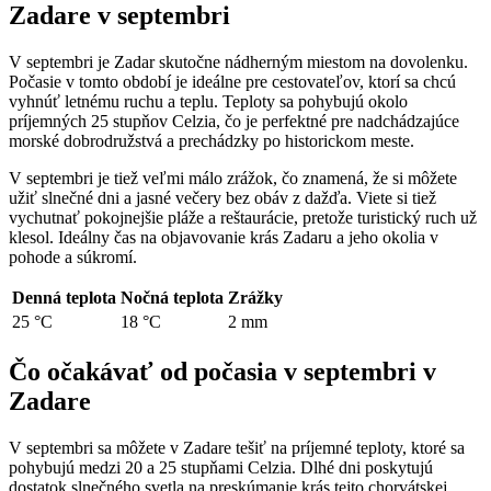
Zadare v septembri
V septembri je Zadar skutočne nádherným miestom na dovolenku.
Počasie v tomto období je ideálne pre cestovateľov, ktorí sa chcú
vyhnúť letnému ruchu a teplu. Teploty sa pohybujú okolo
príjemných 25 stupňov Celzia, čo je perfektné pre nadchádzajúce
morské dobrodružstvá a prechádzky po historickom meste.
V septembri je tiež veľmi málo zrážok, čo znamená, že si môžete
užiť slnečné dni a jasné večery bez obáv z dažďa. Viete si tiež
vychutnať pokojnejšie pláže a reštaurácie, pretože turistický ruch už
klesol. Ideálny čas na objavovanie krás Zadaru a jeho okolia v
pohode a súkromí.
Denná teplota
Nočná teplota
Zrážky
25 °C
18 °C
2 mm
Čo očakávať od počasia v septembri v
Zadare
V septembri sa môžete v Zadare tešiť na príjemné teploty, ktoré sa
pohybujú medzi 20 a 25 stupňami Celzia. Dlhé dni poskytujú
dostatok slnečného svetla na preskúmanie krás tejto chorvátskej