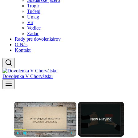
Skadarské jazero
Trogir
Tučepi
Umag
Vir
Vodice
Zadar
Rady pre dovolenkárov
O Nás
Kontakt
Dovolenka V Chorvátsku
×
Now Playing