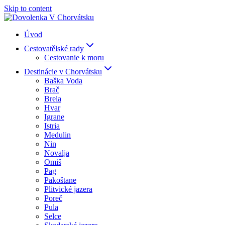
Skip to content
Úvod
Cestovatělské rady
Cestovanie k moru
Destinácie v Chorvátsku
Baška Voda
Brač
Brela
Hvar
Igrane
Istria
Medulin
Nin
Novalja
Omiš
Pag
Pakoštane
Plitvické jazera
Poreč
Pula
Selce