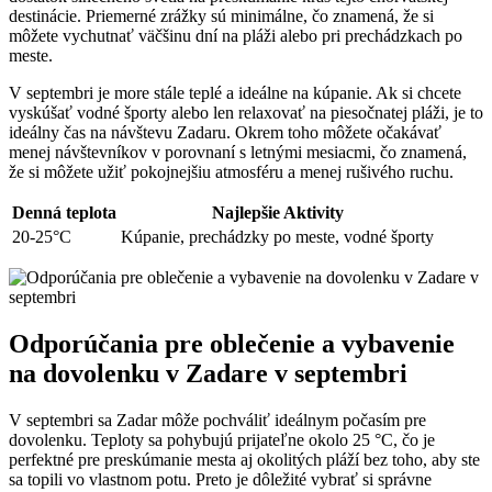
destinácie. Priemerné zrážky sú minimálne, čo znamená, že si
môžete vychutnať väčšinu dní na pláži alebo pri prechádzkach po
meste.
V septembri je more stále teplé a ideálne na kúpanie. Ak si chcete
vyskúšať vodné športy alebo len relaxovať na piesočnatej pláži, je to
ideálny čas na návštevu Zadaru. Okrem toho môžete očakávať
menej návštevníkov v porovnaní s letnými mesiacmi, čo znamená,
že si môžete užiť pokojnejšiu atmosféru a menej rušivého ruchu.
Denná teplota
Najlepšie Aktivity
20-25°C
Kúpanie, prechádzky po meste, vodné športy
Odporúčania pre oblečenie a vybavenie
na dovolenku v Zadare v septembri
V septembri sa Zadar môže pochváliť ideálnym počasím pre
dovolenku. Teploty sa pohybujú prijateľne okolo 25 °C, čo je
perfektné pre preskúmanie mesta aj okolitých pláží bez toho, aby ste
sa topili vo vlastnom potu. Preto je dôležité vybrať si správne