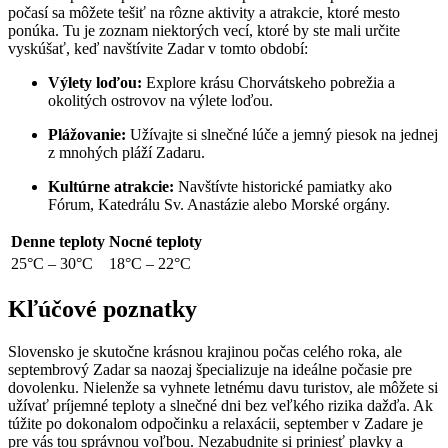
počasí sa môžete tešiť na rôzne aktivity a atrakcie, ktoré mesto
ponúka. Tu je zoznam niektorých vecí, ktoré by ste mali určite
vyskúšať, keď navštívite Zadar v tomto období:
Výlety loďou:
Explore krásu Chorvátskeho pobrežia a
okolitých ostrovov na výlete loďou.
Plážovanie:
Užívajte si slnečné lúče a jemný piesok na jednej
z mnohých pláží Zadaru.
Kultúrne atrakcie:
Navštívte historické pamiatky ako
Fórum, Katedrálu Sv. Anastázie alebo Morské orgány.
Denne teploty
Nocné teploty
25°C – 30°C
18°C – 22°C
Kľúčové poznatky
Slovensko je skutočne krásnou krajinou počas celého roka, ale
septembrový Zadar sa naozaj špecializuje na ideálne počasie pre
dovolenku. Nielenže sa vyhnete letnému davu turistov, ale môžete si
užívať príjemné teploty a slnečné dni bez veľkého rizika dažďa. Ak
túžite po dokonalom odpočinku a relaxácii, september v Zadare je
pre vás tou správnou voľbou. Nezabudnite si priniesť plavky a