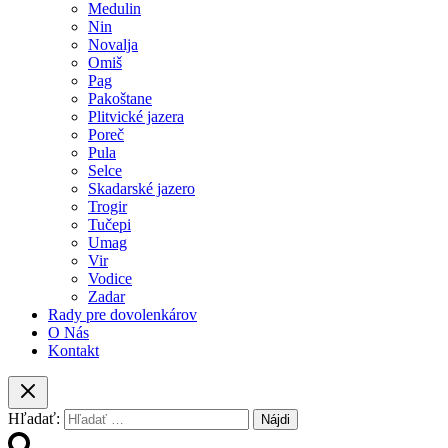
Medulin
Nin
Novalja
Omiš
Pag
Pakoštane
Plitvické jazera
Poreč
Pula
Selce
Skadarské jazero
Trogir
Tučepi
Umag
Vir
Vodice
Zadar
Rady pre dovolenkárov
O Nás
Kontakt
Hľadať: