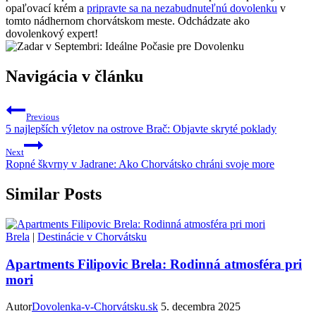
opaľovací krém a
pripravte sa na nezabudnuteľnú dovolenku
v
tomto nádhernom chorvátskom meste. Odchádzate ako
dovolenkový expert!
Navigácia v článku
Previous
5 najlepších výletov na ostrove Brač: Objavte skryté poklady
Next
Ropné škvrny v Jadrane: Ako Chorvátsko chráni svoje more
Similar Posts
Brela
|
Destinácie v Chorvátsku
Apartments Filipovic Brela: Rodinná atmosféra pri
mori
Autor
Dovolenka-v-Chorvátsku.sk
5. decembra 2025