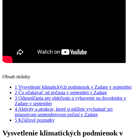
Obsah stránky
1
Vysvetlenie klimatických podmienok v Zadare v septembri
2
Čo očakávať od počasia v septembri v Zadare
3
Odporúčania pre oblečenie a vybavenie na dovolenku v
Zadare v septembri
4
Aktivity a atrakcie, ktoré si môžete vychutnať pri
priaznivom septembrovom počasí v Zadare
5
Kľúčové poznatky
Vysvetlenie klimatických podmienok v