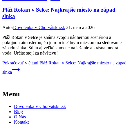
Pláž Rokan v Selce: Najkrajšie miesto na západ
slnka
Autor
Dovolenka-v-Chorvátsku.sk
21. marca 2026
Pláž Rokan v Selce je známa svojou nádhernou scenériou a
pokojnou atmosférou, čo ju robí ideálnym miestom na sledovanie
západu slnka. Sú tu aj veľké kamene na ležanie a krásna modrá
voda. Určite stojí za návštevu!
Pokračovať v čítaní
Pláž Rokan v Selce: Najkrajšie miesto na západ
slnka
Menu
Dovolenka-v-Chorvatsku.sk
Blog
O Nás
Kontakt