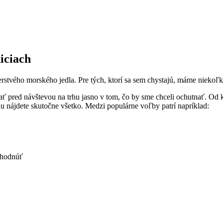
iciach
čerstvého morského jedla. Pre tých, ktorí sa sem chystajú, máme niekoľk
 pred návštevou na trhu jasno v tom, čo by sme chceli ochutnať. Od kl
hu nájdete skutočne všetko. Medzi populárne voľby patrí napríklad:
ozhodnúť