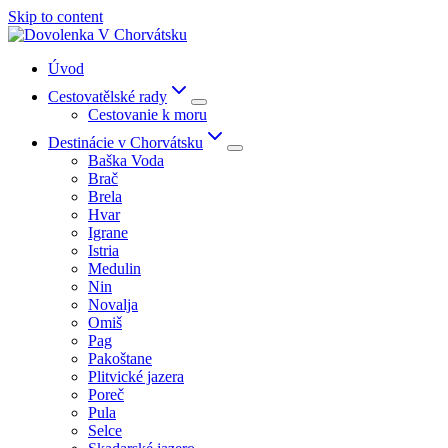
Skip to content
Úvod
Cestovatělské rady
Cestovanie k moru
Destinácie v Chorvátsku
Baška Voda
Brač
Brela
Hvar
Igrane
Istria
Medulin
Nin
Novalja
Omiš
Pag
Pakoštane
Plitvické jazera
Poreč
Pula
Selce