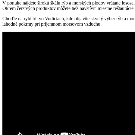
V ponuke nájdete širokú škálu rýb a morských plodov vrátane lososa, 
Okrem čerstvých produktov môžete tiež navštíviť miestne reštaurácie 
Choďte na rybí trh vo Vodiciach, kde objavíte skvelý výber rýb a mor
lahodné pokrmy pri príjemnom morsovom vzduchu.