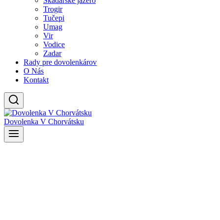
Skadarské jazero
Trogir
Tučepi
Umag
Vir
Vodice
Zadar
Rady pre dovolenkárov
O Nás
Kontakt
Dovolenka V Chorvátsku