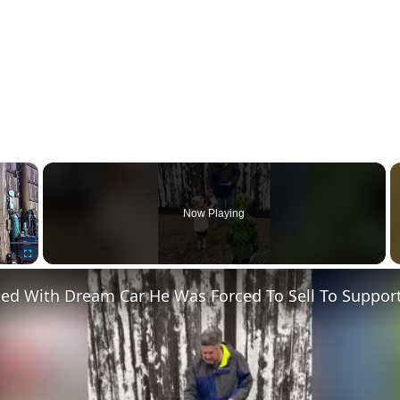
×
Now Playing
Fullscreen