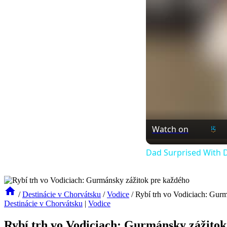
Watch on
Dad Surprised With D
/
Destinácie v Chorvátsku
/
Vodice
/
Rybí trh vo Vodiciach: Gur
Destinácie v Chorvátsku
|
Vodice
Rybí trh vo Vodiciach: Gurmánsky zážitok