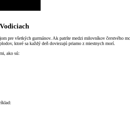
 Vodiciach
m pre všetkých gurmánov. Ak patríte medzi milovníkov čerstvého morsk
plodov, ktoré sa každý deň doviezajú priamo z miestnych morí.
mi, ako sú:
ríklad: