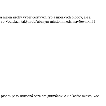
a nielen široký výber čerstvých rýb a morských plodov, ale aj
trh vo Vodiciach takým obľúbeným miestom medzi návštevníkmi i
h plodov je to skutočná oáza pre gurmánov. Ak hľadáte miesto, kde