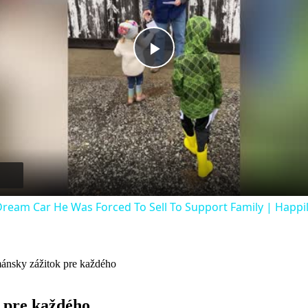
Play
Video
ream Car He Was Forced To Sell To Support Family | Happi
mánsky zážitok pre každého
 pre každého