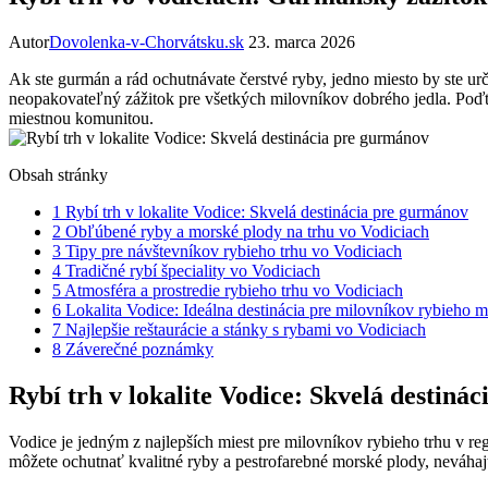
Autor
Dovolenka-v-Chorvátsku.sk
23. marca 2026
Ak ste gurmán a rád ochutnávate čerstvé ryby, jedno miesto by ste urč
neopakovateľný zážitok pre všetkých milovníkov dobrého jedla. Poďt
miestnou komunitou.
Obsah stránky
1
Rybí trh v lokalite Vodice: Skvelá destinácia pre gurmánov
2
Obľúbené ryby a morské plody na trhu vo Vodiciach
3
Tipy pre návštevníkov rybieho trhu vo Vodiciach
4
Tradičné rybí špeciality vo Vodiciach
5
Atmosféra a prostredie rybieho trhu vo Vodiciach
6
Lokalita Vodice: Ideálna destinácia pre milovníkov rybieho 
7
Najlepšie reštaurácie a stánky s rybami vo Vodiciach
8
Záverečné poznámky
Rybí trh v lokalite Vodice: Skvelá destiná
Vodice je jedným z najlepších miest pre milovníkov rybieho trhu v r
môžete ochutnať kvalitné ryby a pestrofarebné morské plody, neváhajt