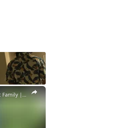
×
Dad Surprised With Dream Car He Was Forced To Sell To Support Family | Happily TV