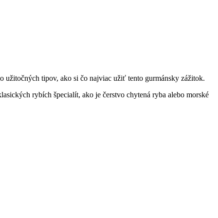
o užitočných tipov, ako si čo najviac užiť tento gurmánsky zážitok.
asických rybích špecialít, ako je čerstvo chytená ryba alebo morské