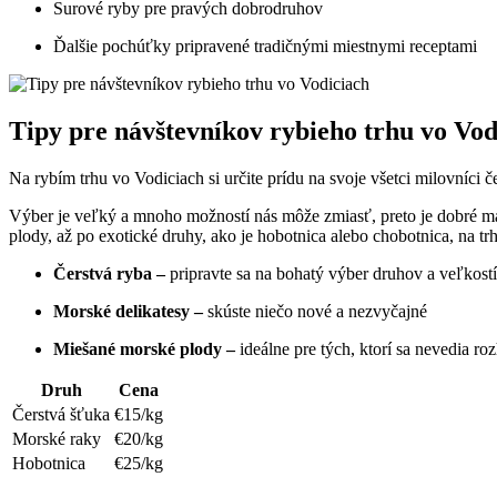
Surové ryby pre pravých dobrodruhov
Ďalšie pochúťky pripravené tradičnými miestnymi receptami
Tipy pre návštevníkov rybieho trhu vo Vod
Na rybím trhu vo Vodiciach si určite prídu na svoje všetci milovníci 
Výber je veľký a mnoho možností nás môže zmiasť, preto je dobré mať
plody, až po exotické druhy, ako je hobotnica alebo chobotnica, na tr
Čerstvá ryba –
pripravte sa na bohatý výber druhov a veľkostí
Morské delikatesy –
skúste niečo nové a nezvyčajné
Miešané morské plody –
ideálne pre tých, ktorí sa nevedia r
Druh
Cena
Čerstvá šťuka
€15/kg
Morské raky
€20/kg
Hobotnica
€25/kg