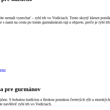
ite nemali vynechať – rybí trh vo Vodiciach. Tento skrytý klenot ponúk
e s nami na cestu po tomto gurmánskom raji a objavte, prečo je rybí 
menu
cia pre gurmánov
egióne. S bohatou tradíciou a širokou ponukou čerstvých rýb a morskýc
e navštíviť rybí trh vo Vodiciach.