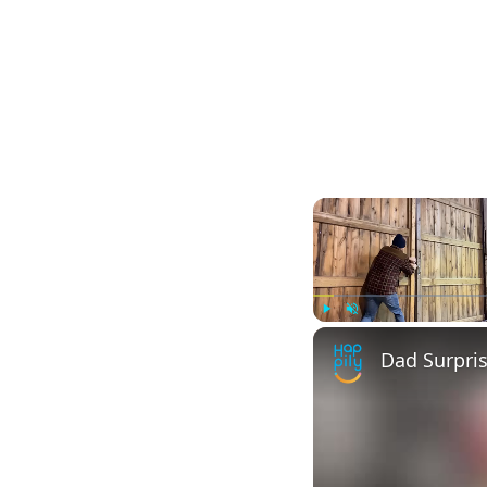
Play
Unmute