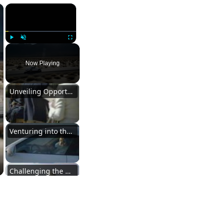
×
×
Play
Unmute
Fullscreen
Now Playing
Unveiling Opportunities Beyond Limits
Venturing into the Unknown with Clarity
Challenging the Norms and Innovating
Unveiling Opportunities Beyond Limits