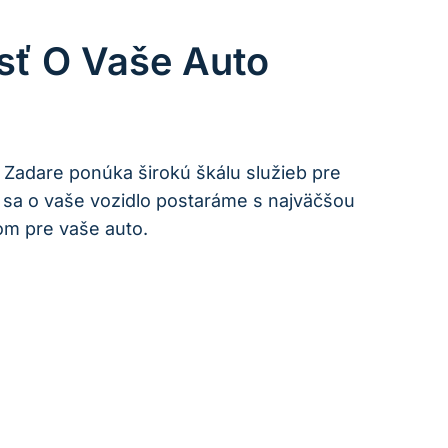
osť O Vaše Auto
Venturing into the Unknown with Clarity
Challenging the Norms and Innovating
v Zadare ponúka širokú škálu služieb pre
 sa o vaše vozidlo postaráme s najväčšou
om pre vaše auto.