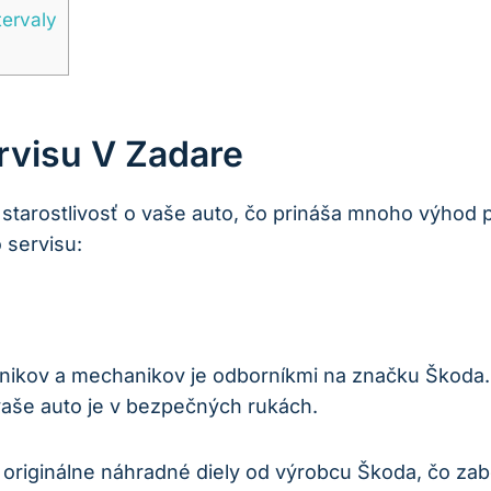
tervaly
visu V Zadare
tarostlivosť o vaše auto, čo prináša mnoho výhod pr
 servisu:
nikov a mechanikov je odborníkmi na značku Škoda.
vaše auto je v bezpečných rukách.
originálne náhradné diely od výrobcu Škoda, čo zab