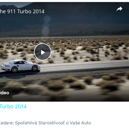
he 911 Turbo 2014
Play
Video
Turbo 2014
adare: Spoľahlivá Starostlivosť o Vaše Auto