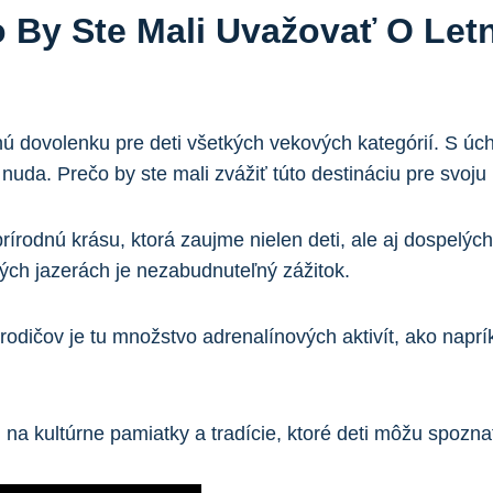
 By Ste Mali Uvažovať O Let
nú dovolenku pre deti všetkých vekových kategórií. S ú
uda. Prečo by ste mali zvážiť túto destináciu pre svoju
írodnú krásu, ktorá zaujme nielen deti, ale aj dospelých
tých jazerách je nezabudnuteľný zážitok.
 rodičov je tu množstvo adrenalínových aktivít, ako naprík
j na kultúrne pamiatky a tradície, ktoré deti môžu spozn