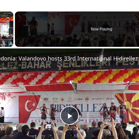
×
Now Playing
Fullscreen
Play