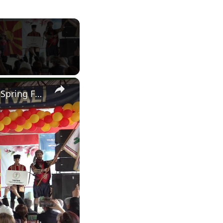
×
North Macedonia: Valandovo hosts 33rd International Hidirellez Spring Festival in North Macedonia.