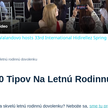
Video
alandovo hosts 33rd International Hidirellez Spring 
 letnú rodinnú dovolenku
0 Tipov Na Letnú Rodin
na skvelú letnú rodinnú dovolenku? Nebojte sa,
sme tu pr