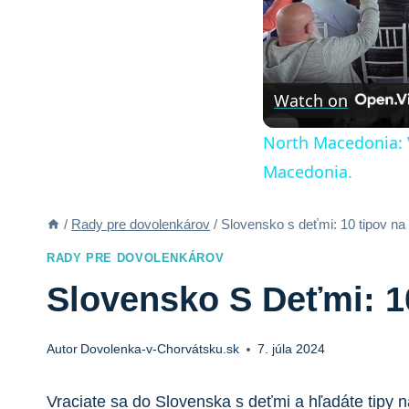
Watch on
North Macedonia: V
Macedonia.
/
Rady pre dovolenkárov
/
Slovensko s deťmi: 10 tipov na
RADY PRE DOVOLENKÁROV
Slovensko S Deťmi: 1
Autor
Dovolenka-v-Chorvátsku.sk
7. júla 2024
Vraciate sa do Slovenska s deťmi a hľadáte tipy 