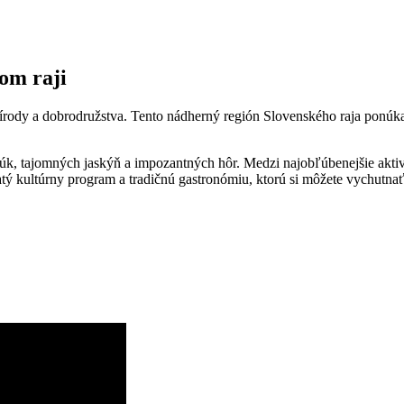
kom raji
írody a dobrodružstva. Tento nádherný región Slovenského raja ponúka 
úk, tajomných jaskýň a impozantných hôr. Medzi najobľúbenejšie aktivity
ý kultúrny program a tradičnú gastronómiu, ktorú si môžete vychutnať