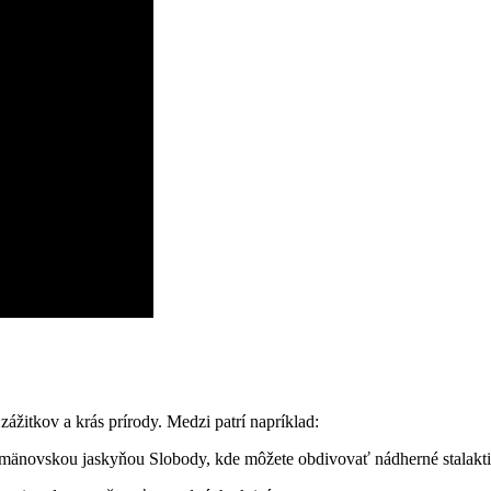
žitkov a krás prírody. Medzi patrí napríklad:
novskou jaskyňou Slobody, kde môžete obdivovať nádherné stalaktity