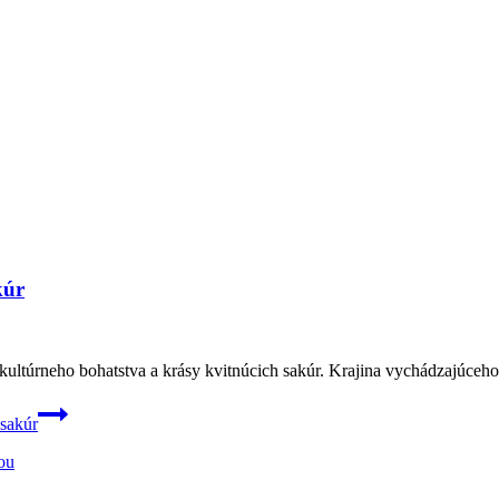
kúr
 kultúrneho bohatstva a krásy kvitnúcich sakúr. Krajina vychádzajúce
 sakúr