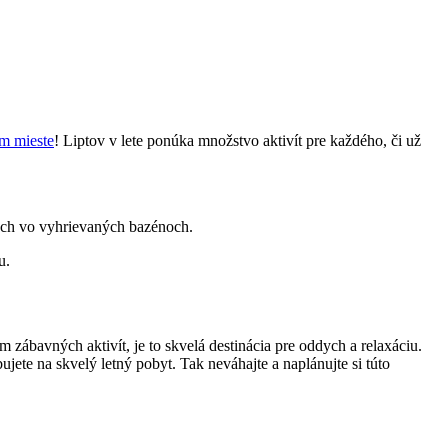
om mieste
! Liptov v lete ponúka množstvo aktivít pre každého, či už
dych vo vyhrievaných bazénoch.
u.
ábavných aktivít, je to skvelá destinácia pre oddych a relaxáciu.
jete na skvelý letný pobyt. Tak neváhajte a naplánujte si túto