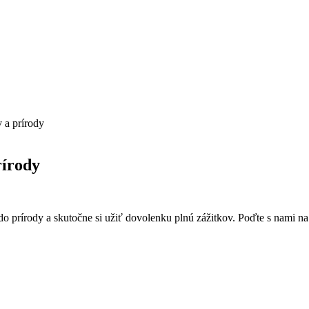
v a prírody
rírody
 do prírody a skutočne si užiť dovolenku plnú zážitkov. Poďte s nami n