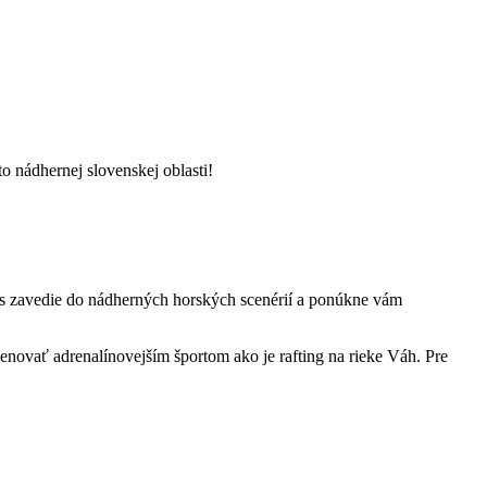
to nádhernej slovenskej oblasti!
vás zavedie do nádherných horských scenérií a ponúkne vám
venovať adrenalínovejším športom ako je rafting na rieke Váh. Pre