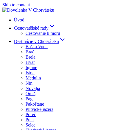
Skip to content
Úvod
Cestovatělské rady
Cestovanie k moru
Destinácie v Chorvátsku
Baška Voda
Brač
Brela
Hvar
Igrane
Istria
Medulin
Nin
Novalja
Omiš
Pag
Pakoštane
Plitvické jazera
Poreč
Pula
Selce