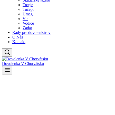
Skadarské jazero
Trogir
Tučepi
Umag
Vir
Vodice
Zadar
Rady pre dovolenkárov
O Nás
Kontakt
Dovolenka V Chorvátsku