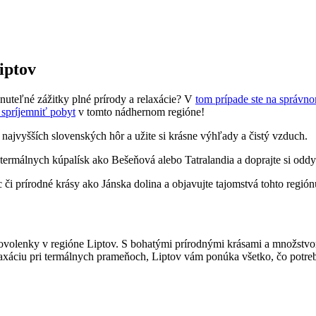
iptov
nuteľné zážitky plné prírody a relaxácie? V
tom prípade ste na správn
 spríjemniť pobyt
v tomto nádhernom regióne!
o najvyšších slovenských hôr a užite si krásne výhľady a čistý vzduch.
z termálnych kúpalísk ako Bešeňová alebo Tatralandia a doprajte si od
 či prírodné krásy ako Jánska dolina a objavujte tajomstvá tohto región
volenky v regióne Liptov. S bohatými prírodnými krásami a množstvom z
elaxáciu pri termálnych prameňoch, Liptov vám ponúka všetko, čo potrebu