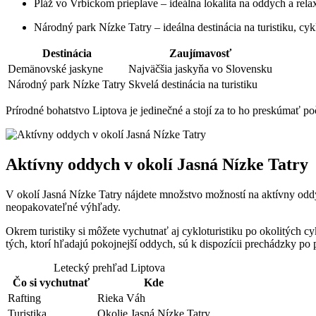
Pláž vo Vrbickom prieplave – ideálna lokalita na oddych a rela
Národný park Nízke Tatry – ideálna destinácia na turistiku, cy
Destinácia
Zaujímavosť
Demänovské jaskyne
Najväčšia jaskyňa vo Slovensku
Národný park Nízke Tatry
Skvelá destinácia na turistiku
Prírodné bohatstvo Liptova je jedinečné a stojí za to ho preskúmať po
Aktívny oddych v okolí Jasná Nízke Tatry
V okolí Jasná Nízke Tatry nájdete množstvo možností na aktívny oddy
neopakovateľné výhľady.
Okrem turistiky si môžete vychutnať aj cykloturistiku po okolitých c
tých, ktorí hľadajú pokojnejší oddych, sú k dispozícii prechádzky po
Letecký prehľad Liptova
Čo si vychutnať
Kde
Rafting
Rieka Váh
Turistika
Okolie Jasná Nízke Tatry