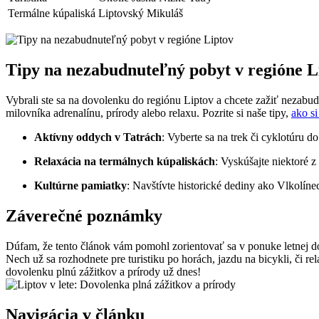
Termálne kúpaliská
Liptovský Mikuláš
Tipy na nezabudnuteľný pobyt v regióne L
Vybrali ste sa na dovolenku do regiónu Liptov a chcete zažiť nezabud
milovníka adrenalínu, prírody alebo relaxu. Pozrite si naše tipy,
ako si
Aktívny oddych v Tatrách
: Vyberte sa na trek či cyklotúru d
Relaxácia na termálnych kúpaliskách
: Vyskúšajte niektoré 
Kultúrne pamiatky
: Navštívte historické dediny ako Vlkolínec
Záverečné poznámky
Dúfam, že tento článok vám pomohl zorientovať sa v ponuke letnej do
Nech už sa rozhodnete pre turistiku po horách, jazdu na bicykli, či r
dovolenku plnú zážitkov a prírody už dnes!
Navigácia v článku