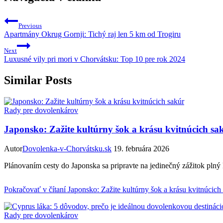
Previous
Apartmány Okrug Gornji: Tichý raj len 5 km od Trogiru
Next
Luxusné vily pri mori v Chorvátsku: Top 10 pre rok 2024
Similar Posts
Rady pre dovolenkárov
Japonsko: Zažite kultúrny šok a krásu kvitnúcich sa
Autor
Dovolenka-v-Chorvátsku.sk
19. februára 2026
Plánovaním cesty do Japonska sa pripravte na jedinečný zážitok plný
Pokračovať v čítaní
Japonsko: Zažite kultúrny šok a krásu kvitnúcich
Rady pre dovolenkárov