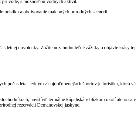
x pri vode, s možnosťou vodných aktivít.
kloturistiku a obdivovanie malebných prírodných scenérií.
čas letnej dovolenky. Zažite nezabudnuteľné zážitky a objavte krásy tej
ch počas leta. Jedným z najobľúbenejších športov je turistika, ktorá 
yklochodníkoch, navštíviť termálne kúpaliská v blízkom okolí alebo sa 
 prírodnej rezervácii Demänovskej jaskyne.