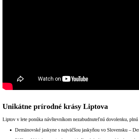
Unikátne prírodné krásy Liptova
Liptov v lete ponúka návštevníkom nezabudnuteľnú dovolenku, plnú zá
Demänovské jaskyne s najväčšou jaskyňou vo Slovensku – Demä