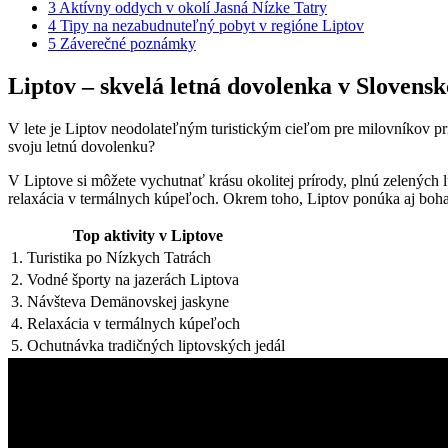
3
Aktívny oddych v okolí Jasná Nízke Tatry
4
Tipy na nezabudnuteľný pobyt v regióne Liptov
5
Záverečné poznámky
Liptov – skvelá letná dovolenka v Slovens
V lete je Liptov neodolateľným turistickým cieľom pre milovníkov pr
svoju letnú dovolenku?
V Liptove si môžete vychutnať krásu okolitej prírody, plnú zelených l
relaxácia v termálnych kúpeľoch. Okrem toho, Liptov ponúka aj bohat
Top aktivity v Liptove
1. Turistika po Nízkych Tatrách
2. Vodné športy na jazerách Liptova
3. Návšteva Demänovskej jaskyne
4. Relaxácia v termálnych kúpeľoch
5. Ochutnávka tradičných liptovských jedál