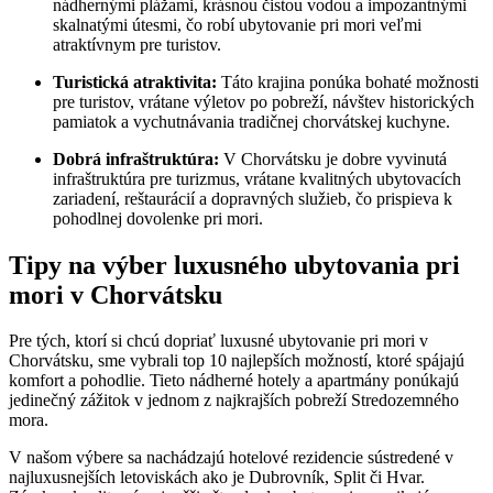
nádhernými plážami, krásnou čistou vodou a impozantnými
skalnatými útesmi, čo robí ubytovanie pri mori veľmi
atraktívnym pre turistov.
Turistická atraktivita:
Táto krajina ponúka bohaté možnosti
pre turistov, vrátane výletov po pobreží, návštev historických
pamiatok a vychutnávania tradičnej chorvátskej kuchyne.
Dobrá infraštruktúra:
V Chorvátsku je dobre vyvinutá
infraštruktúra pre turizmus, vrátane kvalitných ubytovacích
zariadení, reštaurácií a dopravných služieb, čo prispieva k
pohodlnej dovolenke pri mori.
Tipy na výber luxusného ubytovania pri
mori v Chorvátsku
Pre tých, ktorí si chcú dopriať luxusné ubytovanie pri mori v
Chorvátsku, sme vybrali top 10 najlepších možností, ktoré spájajú
komfort a pohodlie. Tieto nádherné hotely a apartmány ponúkajú
jedinečný zážitok v jednom z najkrajších pobreží Stredozemného
mora.
V našom výbere sa nachádzajú hotelové rezidencie sústredené v
najluxusnejších letoviskách ako je Dubrovník, Split či Hvar.