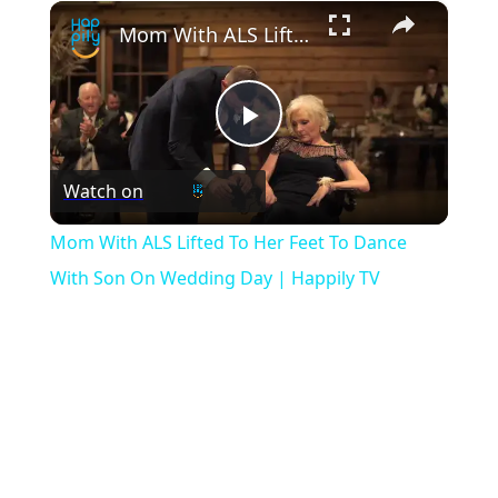
×
Play
Unmute
Fullscreen
Mom With ALS Lifted To Her Feet To Dance With Son On Wedding Day | Happily TV
Play
Watch on
Video
Mom With ALS Lifted To Her Feet To Dance
With Son On Wedding Day | Happily TV