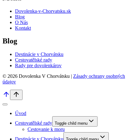
Dovolenka-v-Chorvatsku.sk
Blog
O Nás
Kontakt
Blog
Destinácie v Chorvátsku
Cestovatělské rady
Rady pre dovolenkárov
© 2026 Dovolenka V Chorvátsku |
Zásady ochrany osobných
údajov
Úvod
Cestovatělské rady
Toggle child menu
Cestovanie k moru
Destinácie v Chorvátsku
Toggle child menu