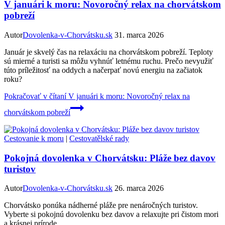
V januári k moru: Novoročný relax na chorvátskom
pobreží
Autor
Dovolenka-v-Chorvátsku.sk
31. marca 2026
Január je skvelý čas na relaxáciu na chorvátskom pobreží. Teploty
sú mierné a turisti sa môžu vyhnúť letnému ruchu. Prečo nevyužiť
túto príležitosť na oddych a načerpať novú energiu na začiatok
roku?
Pokračovať v čítaní
V januári k moru: Novoročný relax na
chorvátskom pobreží
Cestovanie k moru
|
Cestovatělské rady
Pokojná dovolenka v Chorvátsku: Pláže bez davov
turistov
Autor
Dovolenka-v-Chorvátsku.sk
26. marca 2026
Chorvátsko ponúka nádherné pláže pre nenáročných turistov.
Vyberte si pokojnú dovolenku bez davov a relaxujte pri čistom mori
a krásnej prírode.