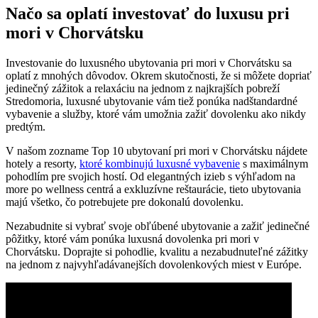
Načo sa oplatí investovať do luxusu pri
mori v Chorvátsku
Investovanie do luxusného ubytovania pri mori v Chorvátsku sa
oplatí z mnohých dôvodov. Okrem skutočnosti, že si môžete dopriať
jedinečný zážitok a relaxáciu na jednom z najkrajších pobreží
Stredomoria, luxusné ubytovanie vám tiež ponúka nadštandardné
vybavenie a služby, ktoré vám umožnia zažiť dovolenku ako nikdy
predtým.
V našom zozname Top 10 ubytovaní pri mori v Chorvátsku nájdete
hotely a resorty,
ktoré kombinujú luxusné vybavenie
s maximálnym
pohodlím pre svojich hostí. Od elegantných izieb s výhľadom na
more po wellness centrá a exkluzívne reštaurácie, tieto ubytovania
majú všetko, čo potrebujete pre dokonalú dovolenku.
Nezabudnite si vybrať svoje obľúbené ubytovanie a zažiť jedinečné
pôžitky, ktoré vám ponúka luxusná dovolenka pri mori v
Chorvátsku. Doprajte si pohodlie, kvalitu a nezabudnuteľné zážitky
na jednom z najvyhľadávanejších dovolenkových miest v Európe.