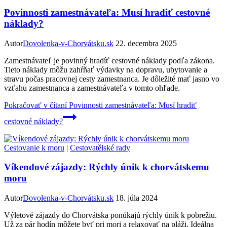
Povinnosti zamestnávateľa: Musí hradiť cestovné
náklady?
Autor
Dovolenka-v-Chorvátsku.sk
22. decembra 2025
Zamestnávateľ je povinný hradíť cestovné náklady podľa zákona.
Tieto náklady môžu zahŕňať výdavky na dopravu, ubytovanie a
stravu počas pracovnej cesty zamestnanca. Je dôležité mať jasno vo
vzťahu zamestnanca a zamestnávateľa v tomto ohľade.
Pokračovať v čítaní
Povinnosti zamestnávateľa: Musí hradiť
cestovné náklady?
Cestovanie k moru
|
Cestovatělské rady
Víkendové zájazdy: Rýchly únik k chorvátskemu
moru
Autor
Dovolenka-v-Chorvátsku.sk
18. júla 2024
Výletové zájazdy do Chorvátska ponúkajú rýchly únik k pobrežiu.
Už za pár hodín môžete byť pri mori a relaxovať na pláži. Ideálna