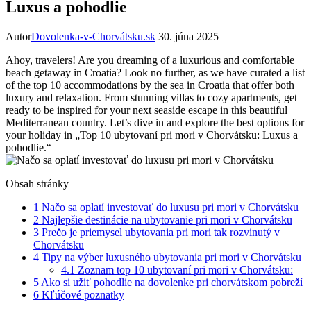
Luxus a pohodlie
Autor
Dovolenka-v-Chorvátsku.sk
30. júna 2025
Ahoy, travelers! Are you dreaming of a luxurious and comfortable
beach getaway in Croatia? Look no further, as we have curated a list
of the top 10 accommodations by the sea in Croatia that offer both
luxury and relaxation. From stunning villas to cozy apartments, get
ready to be inspired for your next seaside escape in this beautiful
Mediterranean country. Let’s dive in and explore the best options for
your holiday in „Top 10 ubytovaní pri mori v Chorvátsku: Luxus a
pohodlie.“
Obsah stránky
1
Načo sa oplatí investovať do luxusu pri mori v Chorvátsku
2
Najlepšie destinácie na ubytovanie pri mori v Chorvátsku
3
Prečo je priemysel ubytovania pri mori tak rozvinutý v
Chorvátsku
4
Tipy na výber luxusného ubytovania pri mori v Chorvátsku
4.1
Zoznam top 10 ubytovaní pri mori v Chorvátsku:
5
Ako si užiť pohodlie na dovolenke pri chorvátskom pobreží
6
Kľúčové poznatky