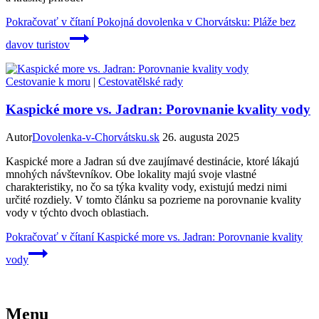
Pokračovať v čítaní
Pokojná dovolenka v Chorvátsku: Pláže bez
davov turistov
Cestovanie k moru
|
Cestovatělské rady
Kaspické more vs. Jadran: Porovnanie kvality vody
Autor
Dovolenka-v-Chorvátsku.sk
26. augusta 2025
Kaspické more a Jadran sú dve zaujímavé destinácie, ktoré lákajú
mnohých návštevníkov. Obe lokality majú svoje vlastné
charakteristiky, no čo sa týka kvality vody, existujú medzi nimi
určité rozdiely. V tomto článku sa pozrieme na porovnanie kvality
vody v týchto dvoch oblastiach.
Pokračovať v čítaní
Kaspické more vs. Jadran: Porovnanie kvality
vody
Menu