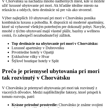
V Chorvátsku sa nachádza mnoho nádherných miest, kde si môžete
užiť luxusné ubytovanie pri mori. Ak hľadáte ideálne miesto na
relaxáciu a oddych, tieto destinácie sú pre vás ako stvorené.
Výber najlepších 10 ubytovaní pri mori v Chorvátsku ponúka
kombináciu luxusu a pohodlia. K dispozícii sú moderné apartmány,
ktoré sú vybavené všetkým potrebným pre dokonalý pobyt. Navyše,
mnohé z týchto ubytovaní majú vlastné pláže, bazény a wellness
centrá, čo zabezpečí nezabudnuteľný zážitok.
Top destinácie na ubytovanie pri mori v Chorvátsku:
Luxusné apartmány v Dubrovníku
Prvotriedne hotely v Opatiji
Exkluzívne vilky v Hvar
Štýlové boutique hotely v Split
Prečo je priemysel ubytovania pri mori
tak rozvinutý v Chorvátsku
V Chorvátsku je priemysel ubytovania pri mori tak rozvinutý z
viacerých dôvodov. Medzi najdôležitejšie faktory, ktoré prispeli k
tomuto rozvoju, patrí:
Krásne prírodné prostredie:
Chorvátsko je známe svojimi