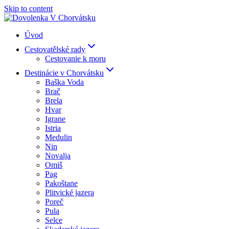
Skip to content
Úvod
Cestovatělské rady
Cestovanie k moru
Destinácie v Chorvátsku
Baška Voda
Brač
Brela
Hvar
Igrane
Istria
Medulin
Nin
Novalja
Omiš
Pag
Pakoštane
Plitvické jazera
Poreč
Pula
Selce