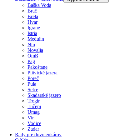
Baška Voda
Brač
Brela
Hvar
Igrane
Istria
Medulin
Nin
Novalja
Omiš
Pag
Pakoštane
Plitvické jazera
Poreč
Pula
Selce
Skadarské jazero
Trogir
Tučepi
Umag
Vir
Vodice
Zadar
Rady pre dovolenkárov