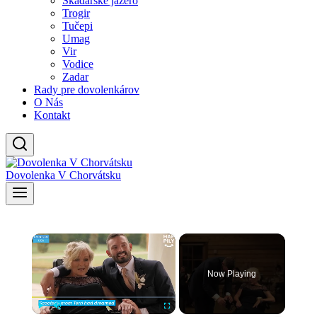
Skadarské jazero
Trogir
Tučepi
Umag
Vir
Vodice
Zadar
Rady pre dovolenkárov
O Nás
Kontakt
Dovolenka V Chorvátsku
×
Now Playing