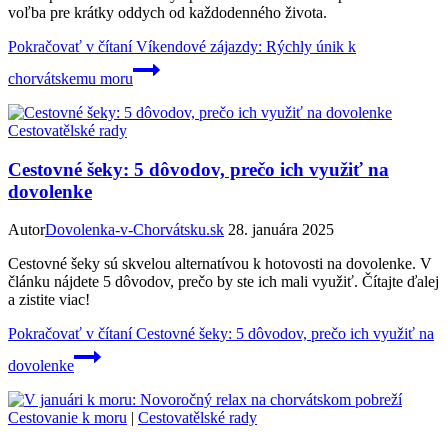
voľba pre krátky oddych od každodenného života.
Pokračovať v čítaní
Víkendové zájazdy: Rýchly únik k
chorvátskemu moru
Cestovatělské rady
Cestovné šeky: 5 dôvodov, prečo ich využiť na
dovolenke
Autor
Dovolenka-v-Chorvátsku.sk
28. januára 2025
Cestovné šeky sú skvelou alternatívou k hotovosti na dovolenke. V
článku nájdete 5 dôvodov, prečo by ste ich mali využiť. Čítajte ďalej
a zistite viac!
Pokračovať v čítaní
Cestovné šeky: 5 dôvodov, prečo ich využiť na
dovolenke
Cestovanie k moru
|
Cestovatělské rady