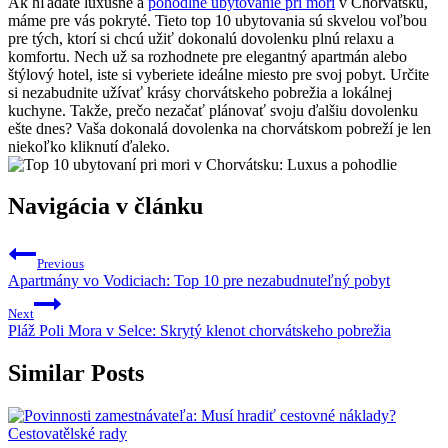
Ak hľadáte luxusné a
pohodlné ubytovanie pri mori
v Chorvátsku,
máme pre vás pokryté. Tieto top 10 ubytovania sú skvelou voľbou
pre tých, ktorí si chcú užiť dokonalú dovolenku plnú relaxu a
komfortu. Nech už sa rozhodnete pre elegantný apartmán alebo
štýlový hotel, iste si vyberiete ideálne miesto pre svoj pobyt. Určite
si nezabudnite užívať krásy chorvátskeho pobrežia a lokálnej
kuchyne. Takže, prečo nezačať plánovať svoju ďalšiu dovolenku
ešte dnes? Vaša dokonalá dovolenka na chorvátskom pobreží je len
niekoľko kliknutí ďaleko.
Navigácia v článku
Previous
Apartmány vo Vodiciach: Top 10 pre nezabudnuteľný pobyt
Next
Pláž Poli Mora v Selce: Skrytý klenot chorvátskeho pobrežia
Similar Posts
Cestovatělské rady