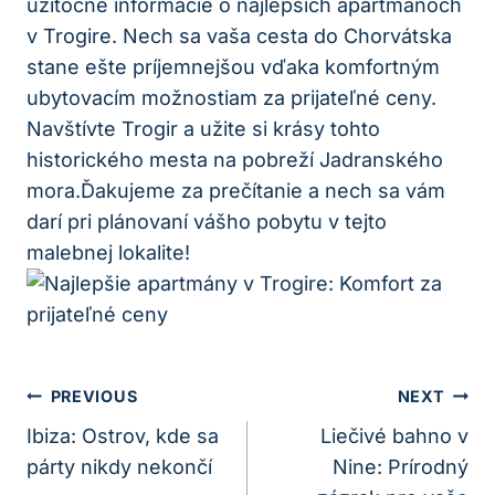
užitočné informácie o najlepších apartmánoch
v Trogire. Nech sa vaša cesta do Chorvátska
stane ešte príjemnejšou vďaka komfortným
ubytovacím možnostiam za prijateľné ceny.
Navštívte Trogir a užite si krásy tohto
historického mesta na pobreží Jadranského
mora.Ďakujeme za prečítanie a nech sa vám
darí pri plánovaní vášho pobytu v tejto
malebnej lokalite!
Navigácia
PREVIOUS
NEXT
V
Ibiza: Ostrov, kde sa
Liečivé bahno v
párty nikdy nekončí
Nine: Prírodný
Článku