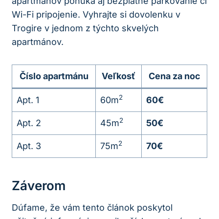
apartmánov ponúka aj bezplatné parkovanie či
Wi-Fi pripojenie. Vyhrajte si dovolenku v
Trogire v jednom z týchto skvelých
apartmánov.
Číslo apartmánu
Veľkosť
Cena za noc
2
Apt. 1
60m
60€
2
Apt. 2
45m
50€
2
Apt. 3
75m
70€
Záverom
Dúfame, že vám tento článok poskytol