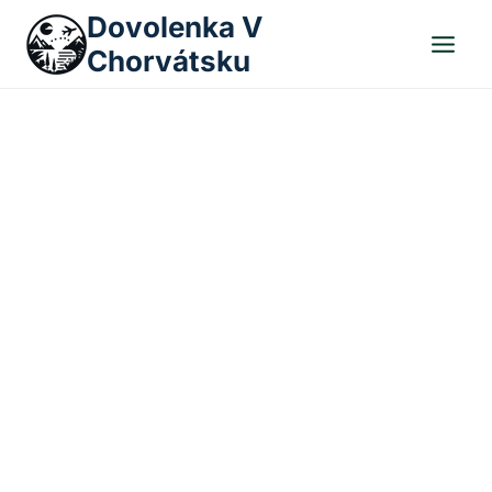
Skip
Dovolenka V
to
Chorvátsku
content