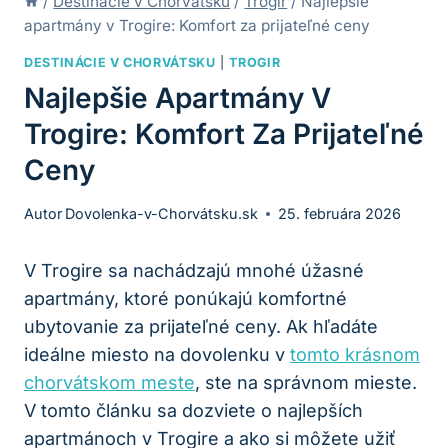
/
Destinácie v Chorvátsku
/
Trogir
/
Najlepšie
apartmány v Trogire: Komfort za prijateľné ceny
DESTINÁCIE V CHORVÁTSKU
|
TROGIR
Najlepšie Apartmány V
Trogire: Komfort Za Prijateľné
Ceny
Autor
Dovolenka-v-Chorvátsku.sk
25. februára 2026
V Trogire sa nachádzajú mnohé úžasné
apartmány, ktoré ponúkajú komfortné
ubytovanie za prijateľné ceny. Ak hľadáte
ideálne miesto na dovolenku v
tomto krásnom
chorvátskom meste
, ste na správnom mieste.
V tomto článku sa dozviete o najlepších
apartmánoch v Trogire a ako si môžete užiť