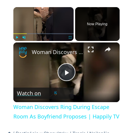
×
Now Playing
×
Play
Unmute
Fullscreen
Woman Discovers Ring During Escape Room As Boyfriend Proposes | Happily TV
Play
Watch on
Video
Woman Discovers Ring During Escape
Room As Boyfriend Proposes | Happily TV