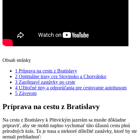
Obsah stránky
1
Príprava na cestu z Bratislavy
2
Optimálne trasy cez Slovinsko a Chorvátsko
3
Zaujímavé zastávky po ceste
4
Užitočné tipy a odporúčania pre cestovanie autobusom
5
Záverom
Príprava na cestu z Bratislavy
Na cestu z Bratislavy k Plitvickým jazerám sa musíte dôkladne
pripraviť, aby ste mohli naplno vychutnať túto úžasnú cestu plnú
prírodných krás. Tu je trasa a niektoré dôležité zastávky, ktoré by ste
nemali prehliadnuť: