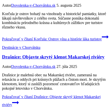
Autor
Dovolenka-v-Chorvátsku.sk
5. augusta 2025
Korčula je ostrov bohatý na vinohrady a historické pamiatky, ktoré
lákajú návštevníkov z celého sveta. Súčasne ponúka dokonalú
kombináciu prírodného krásna a kultúrnych zážitkov pre turistov
rôzneho vkusu.
Pokračovať v čítaní
Korčula: Ostrov vína a histórie láka turistov
Destinácie v Chorvátsku
Drašnice: Objavte skrytý klenot Makarskej riviéry
Autor
Dovolenka-v-Chorvátsku.sk
27. júla 2025
Drašnice je malebná obec na Makarskej riviére, zameraná na
relaxáciu a oddych pri krásnych plážach a čistom mori. Je skrytým
klenotom, ktorý si zaslúži pozornosť cestovateľov hľadajúcich
pokojné letovisko v Chorvátsku.
Pokračovať v čítaní
Drašnice: Objavte skrytý klenot Makarskej
riviéry