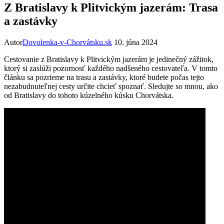
Z Bratislavy k Plitvickým jazerám: Trasa
a zastávky
Autor
Dovolenka-v-Chorvátsku.sk
10. júna 2024
Cestovanie z Bratislavy k Plitvickým jazerám je jedinečný zážitok,
ktorý si zaslúži pozornosť každého nadšeného cestovateľa. V tomto
článku sa pozrieme na trasu a zastávky, ktoré budete počas tejto
nezabudnuteľnej cesty určite chcieť spoznať. Sledujte so mnou, ako
od Bratislavy do tohoto kúzelného kúsku Chorvátska.