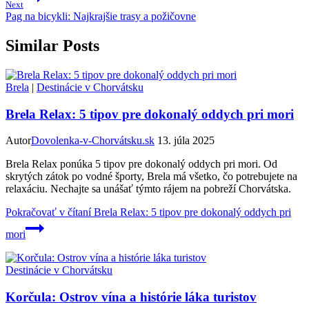
Next
Pag na bicykli: Najkrajšie trasy a požičovne
Similar Posts
Brela
|
Destinácie v Chorvátsku
Brela Relax: 5 tipov pre dokonalý oddych pri mori
Autor
Dovolenka-v-Chorvátsku.sk
13. júla 2025
Brela Relax ponúka 5 tipov pre dokonalý oddych pri mori. Od
skrytých zátok po vodné športy, Brela má všetko, čo potrebujete na
relaxáciu. Nechajte sa unášať týmto rájem na pobreží Chorvátska.
Pokračovať v čítaní
Brela Relax: 5 tipov pre dokonalý oddych pri
mori
Destinácie v Chorvátsku
Korčula: Ostrov vína a histórie láka turistov