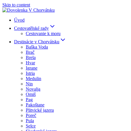
Skip to content
Úvod
Cestovatělské rady
Cestovanie k moru
Destinácie v Chorvátsku
Baška Voda
Brač
Brela
Hvar
Igrane
Istria
Medulin
Nin
Novalja
Omiš
Pag
Pakoštane
Plitvické jazera
Poreč
Pula
Selce