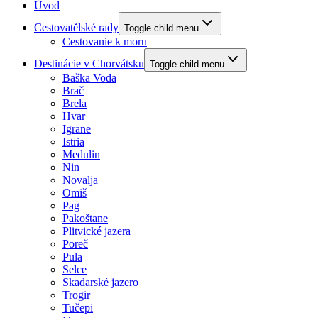
Úvod
Cestovatělské rady
Toggle child menu
Cestovanie k moru
Destinácie v Chorvátsku
Toggle child menu
Baška Voda
Brač
Brela
Hvar
Igrane
Istria
Medulin
Nin
Novalja
Omiš
Pag
Pakoštane
Plitvické jazera
Poreč
Pula
Selce
Skadarské jazero
Trogir
Tučepi