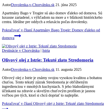
Autor
Dovolenka-v-Chorvátsku.sk
21. júna 2025
Apartmány Bago v Trogire sú ako domov ďaleko od domova. Sú
luxusne zariadené, s výhľadom na more a v blízkosti histórickeho
centra. Ideálne pre oddych a relaxáciu počas dovolenky.
Pokračovať v čítaní
Apartmány Bago Trogir: Domov ďaleko od
domova
Destinácie v Chorvátsku
|
Istria
Olivový olej z Istrie: Tekuté zlato Stredomoria
Autor
Dovolenka-v-Chorvátsku.sk
11. augusta 2025
Olivový olej z Istrie je známy svojou vysokou kvalitou a bohatou
chuťou. Tento tekutý zázrak Stredomoria je obľúbeným
ingredienciou v mnohých kuchyniach. S jeho blahodárnymi
účinkami na zdravie a skvelým chuťovým profilom je jasnou
voľbou pre tých, ktorí si chcú dopriať to najlepšie.
Pokračovať v čítaní
Olivový olej z Istrie: Tekuté zlato Stredomoria