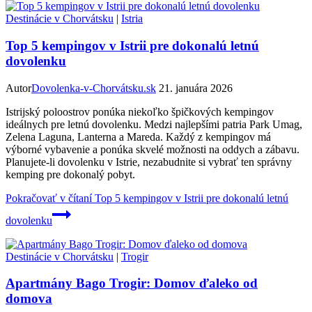
Destinácie v Chorvátsku
|
Istria
Top 5 kempingov v Istrii pre dokonalú letnú
dovolenku
Autor
Dovolenka-v-Chorvátsku.sk
21. januára 2026
Istrijský poloostrov ponúka niekoľko špičkových kempingov
ideálnych pre letnú dovolenku. Medzi najlepšími patria Park Umag,
Zelena Laguna, Lanterna a Mareda. Každý z kempingov má
výborné vybavenie a ponúka skvelé možnosti na oddych a zábavu.
Planujete-li dovolenku v Istrie, nezabudnite si vybrať ten správny
kemping pre dokonalý pobyt.
Pokračovať v čítaní
Top 5 kempingov v Istrii pre dokonalú letnú
dovolenku
Destinácie v Chorvátsku
|
Trogir
Apartmány Bago Trogir: Domov ďaleko od
domova