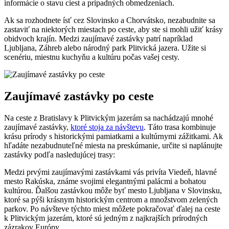
informácie o stavu ciest a prípadných obmedzeniach.
Ak sa rozhodnete ísť cez Slovinsko a Chorvátsko, nezabudnite sa
zastaviť na niektorých miestach po ceste, aby ste si mohli užiť krásy
obidvoch krajín. Medzi zaujímavé zastávky patrí napríklad
Ljubljana, Záhreb alebo národný park Plitvická jazera. Užite si
scenériu, miestnu kuchyňu a kultúru počas vašej cesty.
Zaujímavé zastávky po ceste
Na ceste z Bratislavy k Plitvickým jazerám sa nachádzajú mnohé
zaujímavé zastávky,
ktoré stoja za návštevu
. Táto trasa kombinuje
krásu prírody s historickými pamiatkami a kultúrnymi zážitkami. Ak
hľadáte nezabudnuteľné miesta na preskúmanie, určite si naplánujte
zastávky podľa nasledujúcej trasy:
Medzi prvými zaujímavými zastávkami vás privíta Viedeň, hlavné
mesto Rakúska, známe svojimi elegantnými palácmi a bohatou
kultúrou. Ďalšou zastávkou môže byť mesto Ljubljana v Slovinsku,
ktoré sa pýši krásnym historickým centrom a množstvom zelených
parkov. Po návšteve týchto miest môžete pokračovať ďalej na ceste
k Plitvickým jazerám, ktoré sú jedným z najkrajších prírodných
zázrakov Európy.