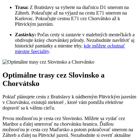
Trasa:
Z Bratislavy sa vyberte na diaľnicu D1 smerom na
Záhreb. Pokračujte až na výjazd na cestu E71 smerom na
Karlovac. Pokračujte cestou E71 cez Chorvátsko až k
Plitvickým jazerám.
Zastávky:
Počas cesty si zastavte v malebných mestečkách a
obdivujte krásy chorvátskej prírody. Nezabudnite navštíviť aj
historické pamiatky a miestne trhy,
kde môžete ochutnať
miestne špeciality
.
Optimálne trasy cez Slovinsko a
Chorvátsko
Pokiaľ plánujete cestu z Bratislavy k nádherným Plitvickým jazerám
v Chorvátsku, existujú niektoré , ktoré vám pomôžu efektívne
dopraviť sa k vášmu cieľu.
Prvou možnosťou je cesta cez Slovinsko. Môžete sa vydať cez
Maribor a ďalej smerovať na chorvátsku hranicu. Ďalšou
možnosťou je cesta cez Maďarsko a potom pokračovať smerom na
Záhreb a ďalej na Plitvické jazerá. Nezabudnite si overiť aktuálne