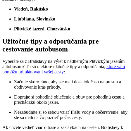
Viedeň, Rakúsko
Ljubljana, Slovinsko
Plitvické jazerá, Chorvátsko
Užitočné tipy a odporúčania pre
cestovanie autobusom
Vyberáte sa z Bratislavy na výlet k nádherným Plitvickým jazerám
autobusom? Tu sú niektoré užitočné tipy a odporúčania,
ktoré vám
pomôžu pri plánovaní vašej cesty
:
Začnite skoro ráno, aby ste mali dostatok času na presun a
obdivovanie krás prírody.
Doprajte si pohodlné oblečenie a obuv pre pohodlnú cestu a
prechádzku okolo jazier.
Nezabudnite si so sebou vziať fľašu vody a občerstvenie, aby
ste sa mali na čo pozrieť počas cesty.
Ak chcete vedieť viac o trase a zastávkach na ceste z Bratislavy k