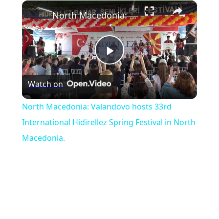
×
Play
Unmute
Fullscreen
North Macedonia: Valandovo hosts 33rd International Hidirellez Spring Festival in North Macedonia.
Play
Watch on
Video
North Macedonia: Valandovo hosts 33rd
International Hidirellez Spring Festival in North
Macedonia.