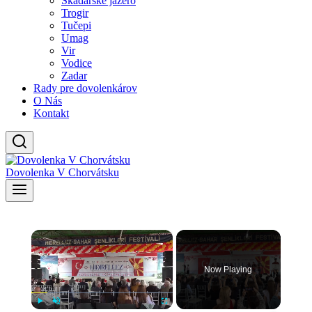
Skadarské jazero
Trogir
Tučepi
Umag
Vir
Vodice
Zadar
Rady pre dovolenkárov
O Nás
Kontakt
Dovolenka V Chorvátsku
×
Now Playing