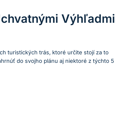
 Úchvatnými Výhľadmi
uristických trás, ktoré určite stojí‌ za to
núť do svojho plánu aj niektoré z⁢ týchto 5