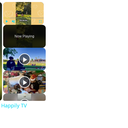
×
×
Play
Unmute
Fullscreen
Now Playing
 Happily TV