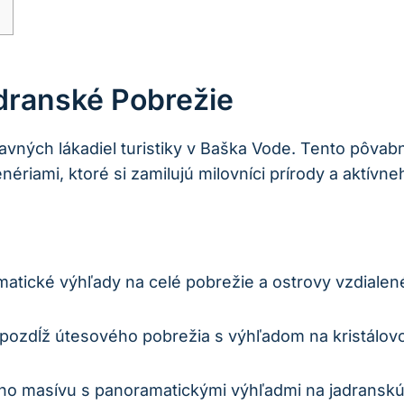
dranské Pobrežie
vných​ lákadiel turistiky v Baška Vode. Tento⁢ pôvab
ériami, ktoré si ‌zamilujú milovníci prírody a aktívn
tické výhľady na celé⁢ pobrežie a ‍ostrovy vzdialen
 ‍pozdĺž útesového pobrežia s výhľadom na kristálov
ho masívu s panoramatickými výhľadmi ‍na jadranskú 