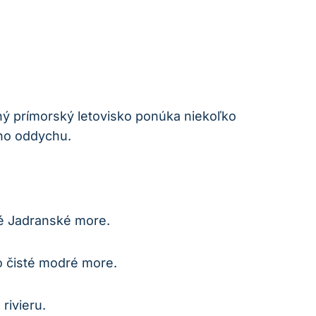
ný prímorský letovisko ponúka niekoľko⁢
eho oddychu.
é⁣ Jadranské more.
o čisté modré more.
rivieru.