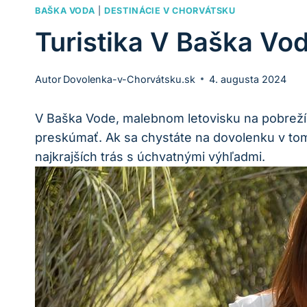
BAŠKA VODA
|
DESTINÁCIE V CHORVÁTSKU
Turistika V Baška Vo
Autor
Dovolenka-v-Chorvátsku.sk
4. augusta 2024
V Baška Vode, malebnom‌ letovisku na pobreží c
preskúmať. Ak‌ sa chystáte na dovolenku v to
najkrajších trás s úchvatnými‌ výhľadmi.