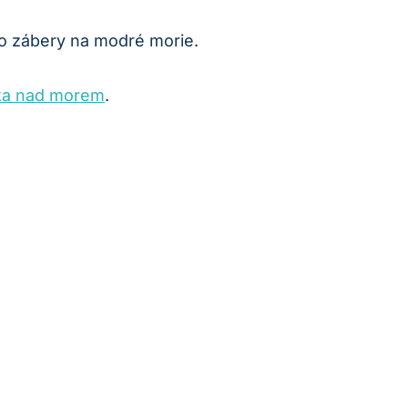
so zábery na modré morie.
ka nad morem
.