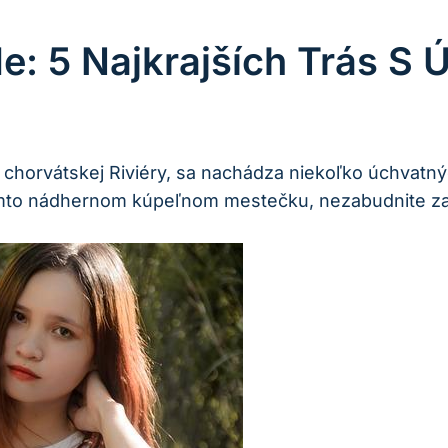
de: 5 Najkrajších Trás S
horvátskej Riviéry, sa nachádza niekoľko úchvatných t
mto​ nádhernom kúpeľnom mestečku, nezabudnite zahr