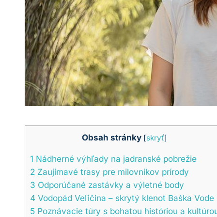
Obsah stránky
[
skryť
]
1
Nádherné ⁤výhľady na jadranské pobrežie
2
Zaujímavé trasy pre milovníkov prírody
3
Odporúčané zastávky ⁢a výletné body
4
Vodopád Veľičina – skrytý klenot⁢ Baška Vode
5
Poznávacie túry⁣ s bohatou históriou a⁤ kultúro