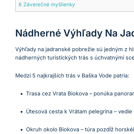
6
Záverečné ‌myšlienky
Nádherné ⁤výhľady Na Ja
Výhľady na jadranské pobrežie sú jedným z hla
nádherných turistických trás s úchvatnými scen
Medzi 5 najkrajších trás v Baška Vode patria:
Trasa cez Vrata Biokova – ponúka panorama
Útesová cesta k Vrátam pelegrina – vedie
Okruh ‌okolo Biokova – túra pozdĺž horské