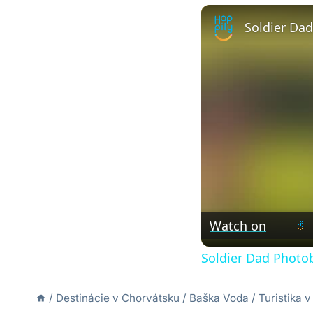
Watch on
Soldier Dad Photob
/
Destinácie v Chorvátsku
/
Baška Voda
/
Turistika 