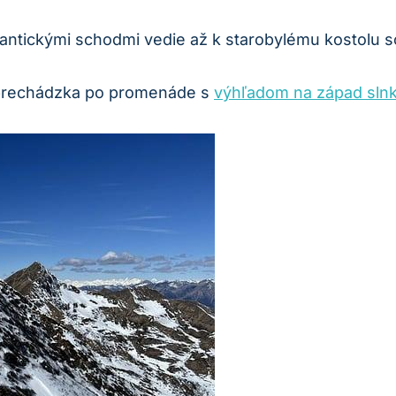
antickými schodmi⁢ vedie až k‌ starobylému kostolu 
 ​prechádzka po promenáde s
výhľadom na západ sln