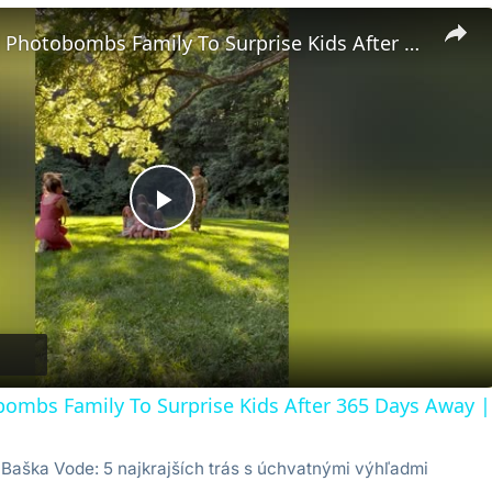
Soldier Dad Photobombs Family To Surprise Kids After 365 Days Away | Happily TV
Play
Video
ombs Family To Surprise Kids After 365 Days Away |
v Baška Vode: 5 najkrajších trás s úchvatnými výhľadmi