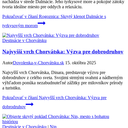
nachádza v strede Dalmácie. Jeho tyrkysové more a pokojné zátoky
tvoria ideálne miesto pre oddych a relaxáciu.
Pokračovať v čítaní
Rogoznica: Skrytý klenot Dalmácie s
tyrkysovým morom
Destinácie v Chorvátsku
Najvyšší vrch Chorvátska: Výzva pre dobrodruhov
Autor
Dovolenka-v-Chorvátsku.sk
15. októbra 2025
Najvyšší vrch Chorvátska, Dinara, predstavuje výzvu pre
dobrodruhov z celého sveta. Svojimi strmými svahmi a nádherným
výhľadom ponúka nezabudnuteľné zážitky pre milovníkov prírody
a turistiku.
Pokračovať v čítaní
Najvyšší vrch Chorvátska: Výzva pre
dobrodruhov
Destinácie v Chorvátsku
|
Nin