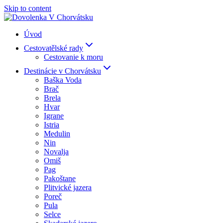
Skip to content
Úvod
Cestovatělské rady
Cestovanie k moru
Destinácie v Chorvátsku
Baška Voda
Brač
Brela
Hvar
Igrane
Istria
Medulin
Nin
Novalja
Omiš
Pag
Pakoštane
Plitvické jazera
Poreč
Pula
Selce