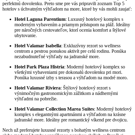
perfektnú dovolenku.⁢ Preto sme pre ‌vás pripravili zoznam Top 5
hotelov s úchvatným‌ výhľadom na more, ktoré by​ vás mohli zaujať:
Hotel​ Laguna⁣ Parentium
: Luxusný ⁣hotelový komplex s
moderným vybavením a ​priamym‌ prístupom na pláž. ‌Ideálny
pre náročných cestovateľov, ktorí ⁣ocenia komfort a‌ štýlové
ubytovanie.
Hotel ⁢Valamar⁢ Isabella
:​ Exkluzívny ⁢rezort ​so wellness
centrom a pestrou ponukou⁤ aktivít​ pre celú rodinu. Ponúka⁤
nezabudnuteľné výhľady na jadranské more.
Hotel Park Plaza Histria
:⁣ Moderný ⁤hotelový komplex so
všetkými vybaveniami pre dokonalú dovolenku‍ pri ​mori.
Ponúka luxusné izby s terasou ⁤a ⁣výhľadom ‍na modré moro.
Hotel Valamar Riviera
: Štýlový hotelový rezort s
výnimočným gastronomickým zážitkom a nádhernými
výhľadmi na pobrežie.
Hotel Valamar Collection​ Marea Suites
: ‍Moderný hotelový
komplex s elegantnými‌ apartmánmi a výhľadom na krásne​
jadranské more.‍ Ideálny pre romantický víkend⁣ pre dvojicu.
Nech už preferujete luxusné‍ rezorty s ⁣bohatým wellness‍ centrom