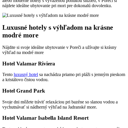
alebo ‌moderné hotely s vyváženou⁢ ponukou služieb, v Poreči ​si⁢
nájdete ideálne ubytovanie ​pri mori ‌pre dokonalú dovolenku.
Luxusné hotely ​s výhľadom na krásne
modré more
Nájdite si⁢ svoje ideálne ⁣ubytovanie⁣ v​ Poreči a ⁢užívajte si krásny
výhľad na​ modré more
Hotel ⁤Valamar Riviera
Tento
luxusný hotel
sa nachádza⁤ priamo​ pri pláži s ‍jemným pieskom
a kristálovo čistou ⁤vodou.
Hotel Grand⁣ Park
Svoje dni môžete tráviť relaxáciou⁤ pri⁢ bazéne so slanou vodou a
vychutnávať si nádherný‌ výhľad na Jadranské more.
Hotel Valamar Isabella Island⁢ Resort