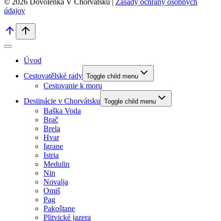
© 2026 Dovolenka V Chorvátsku |
Zásady ochrany osobných
údajov
Úvod
Cestovatělské rady
Toggle child menu
Cestovanie k moru
Destinácie v Chorvátsku
Toggle child menu
Baška Voda
Brač
Brela
Hvar
Igrane
Istria
Medulin
Nin
Novalja
Omiš
Pag
Pakoštane
Plitvické jazera