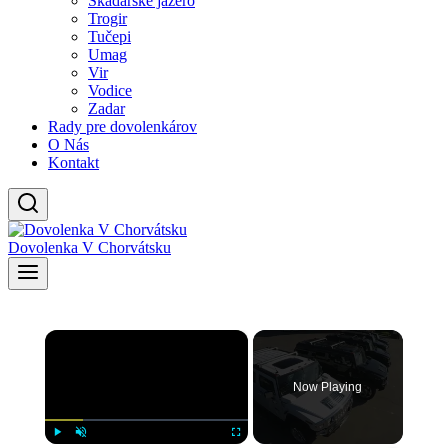
Skadarské jazero
Trogir
Tučepi
Umag
Vir
Vodice
Zadar
Rady pre dovolenkárov
O Nás
Kontakt
Dovolenka V Chorvátsku
×
Now Playing