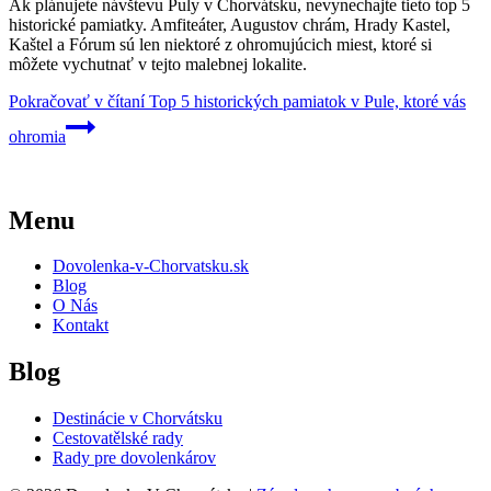
Ak plánujete návštevu Puly v Chorvátsku, nevynechajte tieto top 5
historické pamiatky. Amfiteáter, Augustov chrám, Hrady Kastel,
Kaštel a Fórum sú len niektoré z ohromujúcich miest, ktoré si
môžete vychutnať v tejto malebnej lokalite.
Pokračovať v čítaní
Top 5 historických pamiatok v Pule, ktoré vás
ohromia
Menu
Dovolenka-v-Chorvatsku.sk
Blog
O Nás
Kontakt
Blog
Destinácie v Chorvátsku
Cestovatělské rady
Rady pre dovolenkárov