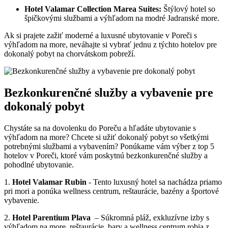
Hotel Valamar Collection Marea Suites:
​Štýlový hotel so
⁤špičkovými službami a výhľadom‌ na ⁤modré Jadranské⁤ more.
Ak‍ si⁣ prajete zažiť moderné a luxusné ubytovanie⁤ v Poreči s
výhľadom na‍ more, neváhajte⁢ si vybrať jednu z ⁢týchto‌ hotelov ⁣pre
dokonalý pobyt ​na ⁤chorvátskom⁢ pobreží.
Bezkonkurenčné služby ‍a vybavenie ​pre
dokonalý ⁤pobyt
Chystáte sa⁢ na dovolenku do‌ Poreču a hľadáte ​ubytovanie s
výhľadom na more? ⁣Chcete si užiť dokonalý pobyt so všetkými
‍potrebnými službami a vybavením? Ponúkame ​vám výber ⁤z top 5
hotelov​ v Poreči,‍ ktoré​ vám​ poskytnú⁤ bezkonkurenčné ⁣služby a
pohodlné ubytovanie.
1.
Hotel Valamar Rubin
⁤- Tento ⁤luxusný hotel sa nachádza ​priamo
pri mori a ponúka wellness‍ centrum, reštaurácie, bazény a ⁣športové
vybavenie.
2.
Hotel Parentium Plava
​ – Súkromná pláž, ‌exkluzívne izby s
výhľadom‌ na more, reštaurácie, bary a ⁣wellness ‍centrum​ robia z