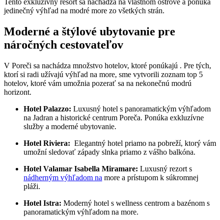
Tento exkluzívny resort sa nachádza na vlastnom ostrove a ponúka‍
jedinečný výhľad​ na modré more zo všetkých strán.
Moderné a štýlové ubytovanie ⁢pre
náročných ​cestovateľov
V Poreči sa nachádza množstvo ⁣hotelov, ktoré ponúkajú . Pre tých,
ktorí si‌ radi užívajú výhľad na more, sme vytvorili zoznam top 5‌
hotelov, ktoré vám umožnia ⁤pozerať sa na⁤ nekonečnú modrú
horizont.
Hotel Palazzo:
Luxusný hotel s ⁢panoramatickým výhľadom
na Jadran a historické ⁤centrum Poreča. Ponúka exkluzívne
služby a moderné ubytovanie.
Hotel Riviera:
⁢ Elegantný hotel⁤ priamo na ⁣pobreží, ktorý vám
umožní sledovať západy slnka priamo z vášho balkóna.
Hotel ​Valamar Isabella Miramare:
Luxusný rezort s
nádherným výhľadom ⁢na
​ more a prístupom ‍k súkromnej ​
pláži.
Hotel⁣ Istra:
Moderný hotel s wellness ‌centrom⁤ a bazénom s
panoramatickým výhľadom na more.