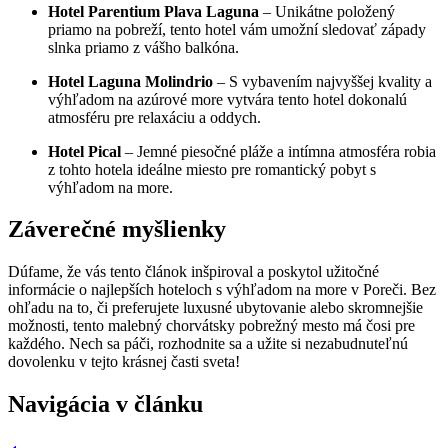
Hotel Parentium Plava Laguna
– Unikátne položený
priamo na pobreží, ​tento hotel vám ‌umožní⁤ sledovať západy
slnka priamo z vášho balkóna.
Hotel Laguna Molindrio
​– S vybavením najvyššej kvality a
výhľadom‍ na azúrové ​more vytvára tento hotel dokonalú
atmosféru pre relaxáciu ⁤a oddych.
Hotel Pical
– Jemné​ piesočné ⁣pláže a intímna ⁢atmosféra⁣ robia
⁣z tohto hotela​ ideálne miesto ​pre romantický pobyt s
výhľadom na more.
Záverečné myšlienky
Dúfame, že vás tento ⁣článok inšpiroval a poskytol ⁣užitočné
informácie o‌ najlepších hoteloch s výhľadom na more v Poreči. Bez
ohľadu na to, či preferujete‍ luxusné ubytovanie ​alebo skromnejšie
možnosti, tento malebný⁣ chorvátsky pobrežný mesto má čosi pre
každého. Nech sa páči, rozhodnite⁢ sa a užite si ​nezabudnuteľnú
dovolenku v ​tejto krásnej časti sveta!
Navigácia v článku