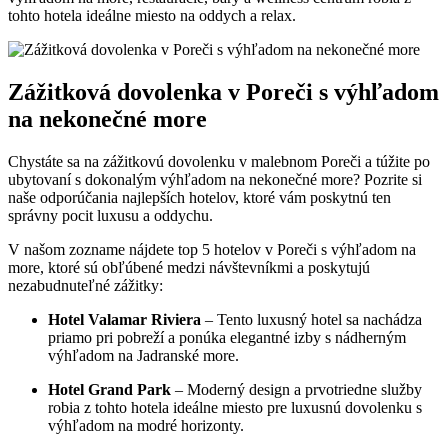
tohto ​hotela ideálne miesto na oddych a relax.
Zážitková⁢ dovolenka v Poreči s‌ výhľadom
na nekonečné ​more
Chystáte sa na⁣ zážitkovú‌ dovolenku v malebnom Poreči a túžite po‌
ubytovaní s dokonalým výhľadom na‌ nekonečné more? Pozrite si
naše‍ odporúčania najlepších ​hotelov, ktoré vám poskytnú ten
správny pocit luxusu a oddychu.
V našom zozname⁤ nájdete top 5 hotelov v Poreči s výhľadom ⁤na
more, ktoré sú ‌obľúbené ‍medzi ​návštevníkmi​ a poskytujú
nezabudnuteľné zážitky:
Hotel Valamar⁢ Riviera
– Tento luxusný ‌hotel⁢ sa ⁣nachádza
priamo pri pobreží a ponúka elegantné izby s nádherným
⁤výhľadom na‍ Jadranské‌ more.
Hotel ⁢Grand Park
– Moderný design a prvotriedne služby‍
robia z tohto hotela ideálne miesto pre luxusnú‌ dovolenku s
výhľadom na modré ‍horizonty.