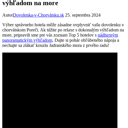
výhľadom na more
Autor
Dovolenka-v-Chorvátsku.sk
25. septembra 2024
Výber správneho‍ hotela môže zásadne ‍ovplyvniť vašu dovolenku v ​
chorvátskom Poreči. Ak túžite po relaxe s dokonalým výhľadom na
more, ​pripravili sme pre vás ‍zoznam Top⁢ 5 ⁤hotelov ‍s ‌
nádherným
panoramatickým výhľadom
. ⁢Dajte si pohár‌ obľúbeného ‌nápoja ⁣a
nechajte sa‌ zlákať kouzlu Jadranského mora z‌ prvého radu!