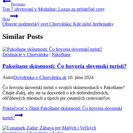
Previous
Top 7 ubytovaní v Meduline: Luxus za prijateľné ceny
Next
Objavte podmorský svet Chorvátska: Kde nájsť hrebenatky
Similar Posts
Destinácie v Chorvátsku
|
Pakoštane
Pakoštane skúsenosti: Čo hovoria slovenskí turisti?
Autor
Dovolenka-v-Chorvátsku.sk
10. júna 2024
Čo hovoria slovenskí turisti o svojich skúsenostiach v Pakoštane?
Čítajte ďalej, aby ste sa dozvedeli o ich dobrodružstvách,
obľúbených miestach a tipoch pre ostatných cestovateľov.
Pokračovať v čítaní
Pakoštane skúsenosti: Čo hovoria slovenskí
turisti?