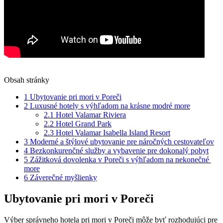
Obsah stránky
1
Ubytovanie pri‌ mori v⁢ Poreči
2
Luxusné hotely ​s výhľadom na krásne modré more
2.1
Hotel ⁤Valamar Riviera
2.2
Hotel Grand⁣ Park
2.3
Hotel Valamar Isabella Island⁢ Resort
3
Moderné a štýlové ubytovanie ⁢pre náročných ​cestovateľov
4
Bezkonkurenčné služby ‍a vybavenie ​pre dokonalý ⁤pobyt
5
Zážitková⁢ dovolenka v Poreči s‌ výhľadom na nekonečné ​
more
6
Záverečné myšlienky
Ubytovanie pri‌ mori v⁢ Poreči
Výber správneho hotela pri ⁤mori‍ v Poreči⁣ môže ⁤byť rozhodujúci pre