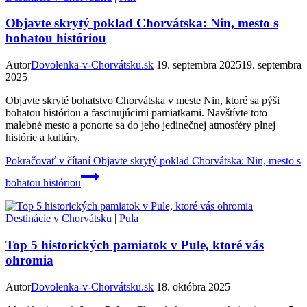
Objavte skrytý poklad Chorvátska: Nin, mesto s
bohatou históriou
Autor
Dovolenka-v-Chorvátsku.sk
19. septembra 2025
19. septembra
2025
Objavte skryté bohatstvo Chorvátska v meste Nin, ktoré sa pýši
bohatou históriou a fascinujúcimi pamiatkami. Navštívte toto
malebné mesto a ponorte sa do jeho jedinečnej atmosféry plnej
histórie a kultúry.
Pokračovať v čítaní
Objavte skrytý poklad Chorvátska: Nin, mesto s
bohatou históriou
Destinácie v Chorvátsku
|
Pula
Top 5 historických pamiatok v Pule, ktoré vás
ohromia
Autor
Dovolenka-v-Chorvátsku.sk
18. októbra 2025