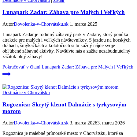
Destinácie v Chorvátsku
|
Zadar
Lunapark Zadar: Zábava pre Malých i Veľkých
Autor
Dovolenka-v-Chorvátsku.sk
1. marca 2025
Lunapark Zadar je rodinný zábavný park v Zadare, ktorý ponúka
atrakcie pre malých i veľkých návštevníkov. S jazdou na horských
dráhach, šmýkačkách a kolotočoch si tu každý nájde svoje
obľúbené zábavné aktivity. Navštívte nás a zažite nezabudnuteľný
zážitok plný zábavy!
Pokračovať v čítaní
Lunapark Zadar: Zábava pre Malých i Veľkých
Destinácie v Chorvátsku
Rogoznica: Skrytý klenot Dalmácie s tyrkysovým
morom
Autor
Dovolenka-v-Chorvátsku.sk
3. marca 2026
3. marca 2026
Rogoznica je malebné prímorské mesto v Chorvátsku, ktoré sa