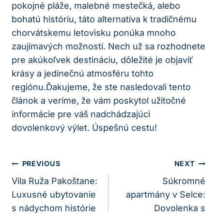
pokojné pláže, malebné mestečká, alebo
bohatú históriu, táto alternatíva k tradičnému
chorvátskemu letovisku ponúka mnoho
zaujímavých možností. Nech už sa rozhodnete
pre akúkoľvek destináciu, dôležité je objaviť
krásy a jedinečnú atmosféru tohto
regiónu.Ďakujeme, že ste nasledovali tento
článok a veríme, že vám poskytol užitočné
informácie pre váš nadchádzajúci
dovolenkový výlet. Úspešnú cestu!
Navigácia
PREVIOUS
NEXT
V
Vila Ruža Pakoštane:
Súkromné
Luxusné ubytovanie
apartmány v Selce:
Článku
s nádychom histórie
Dovolenka s