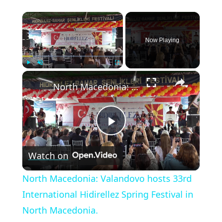
×
Now Playing
×
Play
Unmute
Fullscreen
North Macedonia: Valandovo hosts 33rd International Hidirellez Spring Festival in North Macedonia.
Play
Watch on
Video
North Macedonia: Valandovo hosts 33rd
International Hidirellez Spring Festival in
North Macedonia.