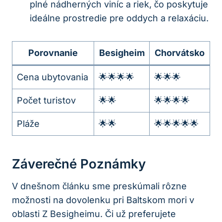
plné nádherných viníc a riek, čo poskytuje
ideálne prostredie pre oddych a relaxáciu.
Porovnanie
Besigheim
Chorvátsko
Cena ubytovania
🌟🌟🌟🌟
🌟🌟🌟
Počet turistov
🌟🌟
🌟🌟🌟🌟
Pláže
🌟🌟
🌟🌟🌟🌟🌟
Záverečné Poznámky
V dnešnom článku sme preskúmali rôzne
možnosti na dovolenku pri Baltskom mori v
oblasti Z Besigheimu. Či už preferujete