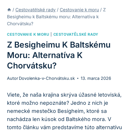
/
Cestovatělské rady
/
Cestovanie k moru
/
Z
Besigheimu k Baltskému moru: Alternatíva k
Chorvátsku?
CESTOVANIE K MORU
|
CESTOVATĚLSKÉ RADY
Z Besigheimu K Baltskému
Moru: Alternatíva K
Chorvátsku?
Autor
Dovolenka-v-Chorvátsku.sk
13. marca 2026
Viete, že naša krajina skrýva úžasné letoviská,
ktoré možno nepoznáte? Jedno z nich je
nemecké mestečko Besigheim, ktoré sa
nachádza len kúsok od Baltského mora. V
tomto článku vám predstavíme túto alternatívu