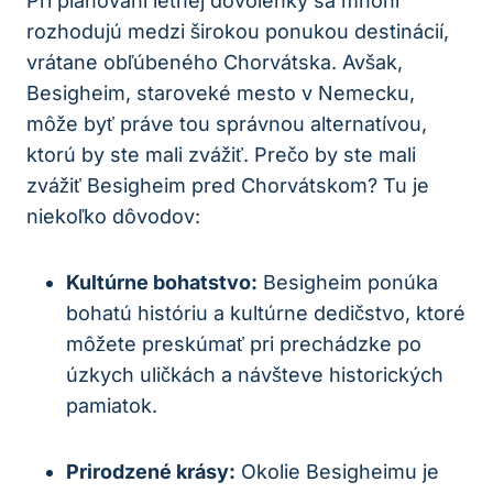
Pri plánovaní letnej dovolenky sa mnohí
rozhodujú medzi širokou ponukou destinácií,
vrátane obľúbeného Chorvátska. Avšak,
Besigheim, staroveké mesto v Nemecku,
môže byť práve tou správnou alternatívou,
ktorú by ste mali zvážiť. Prečo by ste mali
zvážiť Besigheim pred Chorvátskom? Tu je
niekoľko dôvodov:
Kultúrne bohatstvo:
Besigheim ponúka
bohatú históriu a kultúrne dedičstvo, ktoré
môžete preskúmať pri prechádzke po
úzkych uličkách a návšteve historických
pamiatok.
Prirodzené krásy:
Okolie Besigheimu je