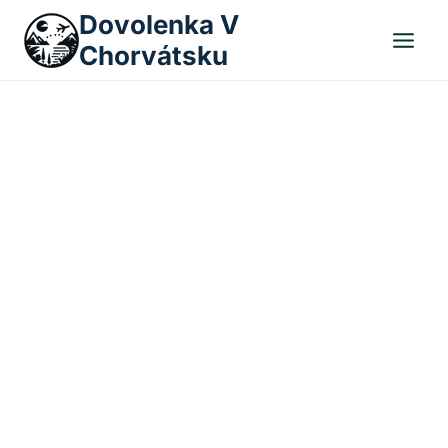
Skip
Dovolenka V
to
Chorvátsku
content