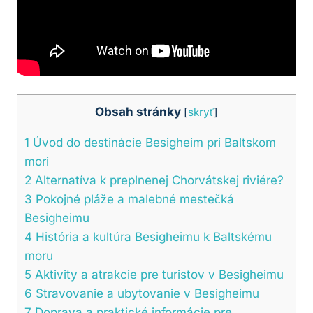
Obsah stránky
[
skryť
]
1
Úvod do destinácie Besigheim pri Baltskom
mori
2
Alternatíva k preplnenej Chorvátskej riviére?
3
Pokojné pláže a malebné mestečká
Besigheimu
4
História a kultúra Besigheimu k Baltskému
moru
5
Aktivity a atrakcie pre turistov v Besigheimu
6
Stravovanie a ubytovanie v Besigheimu
7
Doprava a praktické informácie pre