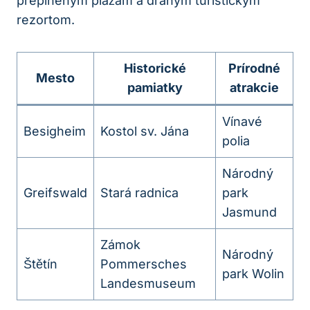
preplneným plážam a drahým turistickým
rezortom.
Historické
Prírodné
Mesto
pamiatky
atrakcie
Vínavé
Besigheim
Kostol sv. Jána
polia
Národný
Greifswald
Stará radnica
park
Jasmund
Zámok
Národný
Štětín
Pommersches
park Wolin
Landesmuseum