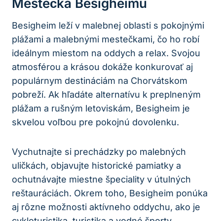
Mestečká Besigheimu
Besigheim leží v malebnej oblasti s pokojnými
plážami a malebnými mestečkami, čo ho robí
ideálnym miestom na oddych a relax. Svojou
atmosférou a krásou dokáže konkurovať aj
populárnym destináciám na Chorvátskom
pobreží. Ak hľadáte alternatívu k preplneným
plážam a rušným letoviskám, Besigheim je
skvelou voľbou pre pokojnú dovolenku.
Vychutnajte si prechádzky po malebných
uličkách, objavujte historické pamiatky a
ochutnávajte miestne špeciality v útulných
reštauráciách. Okrem toho, Besigheim ponúka
aj rôzne možnosti aktívneho oddychu, ako je
cykloturistika, turistika a vodné športy.