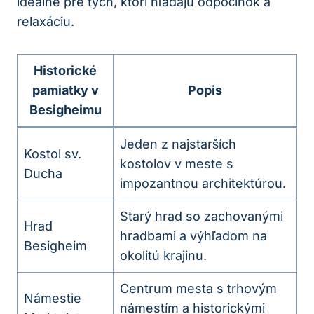
ideálne pre tých, ktorí hľadajú odpočinok a
relaxáciu.
Historické
pamiatky v
Popis
Besigheimu
Jeden z najstarších
Kostol sv.
kostolov v meste s
Ducha
impozantnou architektúrou.
Starý hrad so zachovanými
Hrad
hradbami a výhľadom na
Besigheim
okolitú krajinu.
Centrum mesta s trhovým
Námestie
námestím a historickými