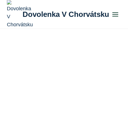
Skip
to
Dovolenka V Chorvátsku
content