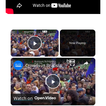
×
Now Playing
Play Video
×
Crowds in Bratislava reject Fico plan to scrap overseas voting
Play
Watch on
Video