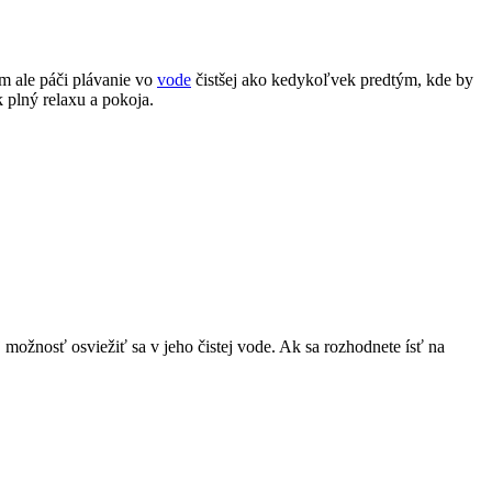
m ale páči plávanie vo
vode
čistšej ako kedykoľvek predtým, kde by
 plný relaxu a pokoja.
možnosť osviežiť sa v jeho čistej vode. Ak sa rozhodnete ísť na