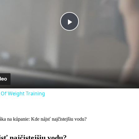
Play
Video
s Of Weight Training
áka na kúpanie: Kde nájsť najčistejšiu vodu?
sť najčistejšiu vodu?