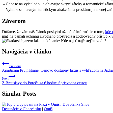
– Choďte na výlet lodou a objavujte skryté zátoky a romantické zákuti
– Vyhnite sa hlavným turistickým atrakciám a preskúmajte menej znám
Záverom
Dúfame, že vám náš článok poskytol užitočné informácie o tom,
kde 
mať na pamäti ochranu životného prostredia a zodpovedný prístup k v
Navigácia v článku
Previous
Apartmani Prug Igrane: Cenovo dostupný luxus s výhľadom na Jadr
Next
Z Bratislavy do Poreča za 6 hodín: Sprievodca cestou
Similar Posts
Destinácie v Chorvátsku
|
Omiš