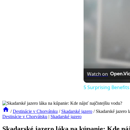
Watch on
5 Surprising Benefit
/
Destinácie v Chorvátsku
/
Skadarské jazero
/
Skadarské jazero l
Destinácie v Chorvátsku
|
Skadarské jazero
Skadarské jazero láka na kúpanie: Kde náj