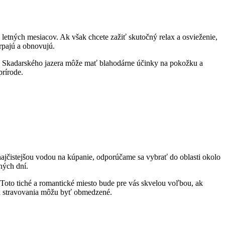
 letných mesiacov. Ak však chcete zažiť skutočný relax a osvieženie,
rpajú a obnovujú.
vode Skadarského jazera môže mať blahodárne účinky na pokožku a
prírode.
najčistejšou vodou na kúpanie, odporúčame sa vybrať do oblasti okolo
ných dní.
 Toto tiché a romantické miesto bude pre vás skvelou voľbou, ak
i stravovania môžu byť obmedzené.