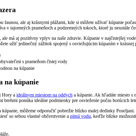
azera
u faunou, ale aj krásnymi plážami, kde si môžete užívať kúpanie počas
íva v tajomných prameňoch a podzemných tokoch, ktoré ju neustále če
ad, ale má aj pozitívny vplyv na naše zdravie. Kúpanie v najčistejšej 
ôžete užiť jedinečný zážitok spojený s osviežujúcim kúpaním v krásnej 
a
obyvateľmi s prameňom čistej vody
hodnou na kúpanie
a na kúpanie
ej Hory a
ideálnym miestom na oddych
a kúpanie. Ak hľadáte miesto s 
i brehmi ponúka ideálne podmienky pre osvieženie počas horúcich let
na kúpanie, môžeme odporučiť pobrežie blízko malej dedinky Poseljani.
iesť so sebou vlastné občerstvenie a
pitnú vodu
, keďže blízke možnost
láže.