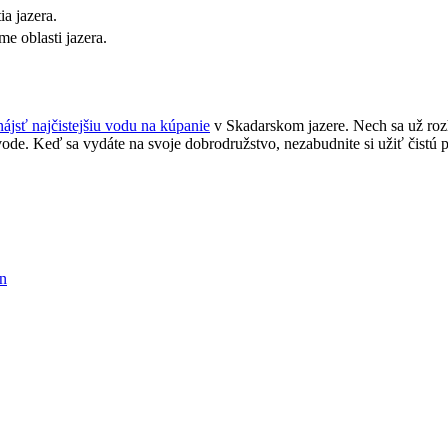
a jazera.
e oblasti jazera.
nájsť najčistejšiu vodu na kúpanie
v Skadarskom jazere. Nech sa už rozho
ode. Keď sa vydáte na svoje dobrodružstvo, nezabudnite si užiť čistú p
an