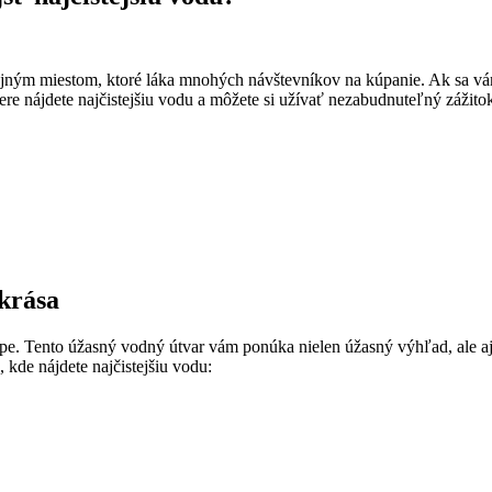
jným miestom, ktoré láka mnohých návštevníkov na kúpanie. Ak sa vá
re nájdete najčistejšiu vodu a môžete si užívať nezabudnuteľný zážitok
 krása
e. Tento úžasný vodný útvar vám ponúka nielen úžasný výhľad, ale aj 
, kde nájdete najčistejšiu vodu: