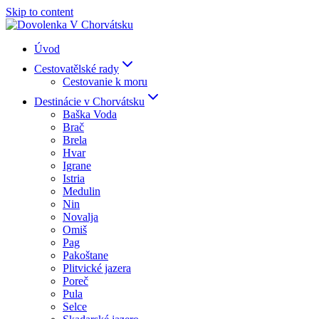
Skip to content
Úvod
Cestovatělské rady
Cestovanie k moru
Destinácie v Chorvátsku
Baška Voda
Brač
Brela
Hvar
Igrane
Istria
Medulin
Nin
Novalja
Omiš
Pag
Pakoštane
Plitvické jazera
Poreč
Pula
Selce