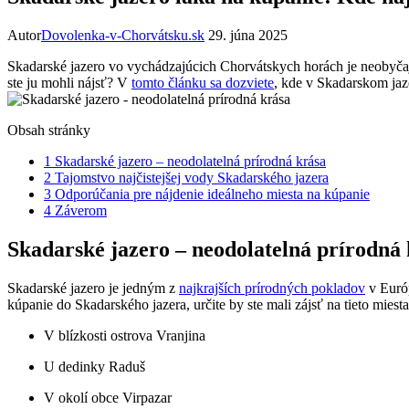
Autor
Dovolenka-v-Chorvátsku.sk
29. júna 2025
Skadarské jazero vo vychádzajúcich Chorvátskych horách je neobyča
ste ju mohli nájsť? V
tomto článku sa dozviete
, kde v Skadarskom jaze
Obsah stránky
1
Skadarské jazero – neodolatelná prírodná krása
2
Tajomstvo najčistejšej vody Skadarského jazera
3
Odporúčania pre nájdenie ideálneho miesta na kúpanie
4
Záverom
Skadarské jazero – neodolatelná prírodná
Skadarské jazero je jedným z
najkrajších prírodných pokladov
v Európ
kúpanie do Skadarského jazera, určite by ste mali zájsť na tieto miesta
V blízkosti ostrova Vranjina
U dedinky Raduš
V okolí obce Virpazar