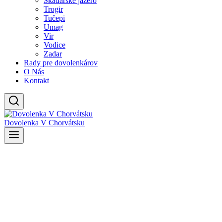
Skadarské jazero
Trogir
Tučepi
Umag
Vir
Vodice
Zadar
Rady pre dovolenkárov
O Nás
Kontakt
Dovolenka V Chorvátsku