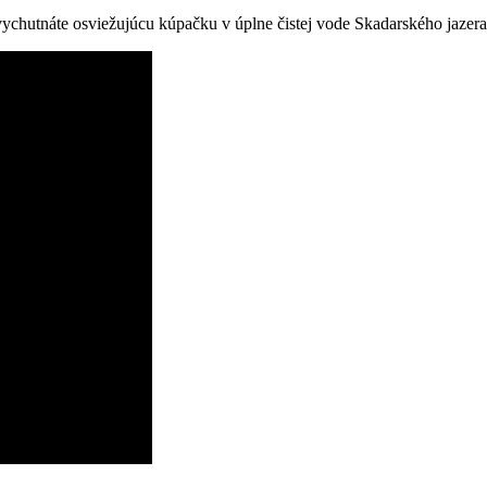
 vychutnáte osviežujúcu kúpačku v úplne čistej vode Skadarského jazera