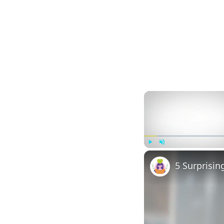
Play
Unmute
5 Surprisin