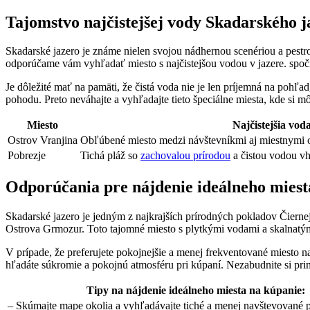
Tajomstvo najčistejšej vody Skadarského j
Skadarské jazero je známe nielen svojou nádhernou scenériou a pestro
odporúčame vám vyhľadať miesto s najčistejšou vodou v jazere. spoč
Je dôležité mať na pamäti, že čistá voda nie je len príjemná na pohľ
pohodu. Preto neváhajte a vyhľadajte tieto špeciálne miesta, kde si m
Miesto
Najčistejšia vod
Ostrov Vranjina
Obľúbené miesto medzi návštevníkmi aj miestnymi 
Pobrezje
Tichá pláž so
zachovalou prírodou
a čistou vodou v
Odporúčania pre nájdenie ideálneho miest
Skadarské jazero je jedným z najkrajších prírodných pokladov Čiern
Ostrova Grmozur. Toto tajomné miesto s plytkými vodami a skalnatým
V prípade, že preferujete pokojnejšie a menej frekventované miesto 
hľadáte súkromie a pokojnú atmosféru pri kúpaní. Nezabudnite si prin
Tipy na nájdenie ideálneho miesta na kúpanie:
– Skúmajte mape okolia a vyhľadávajte tiché a menej navštevované p