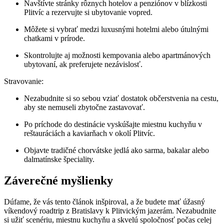
Navštívte stránky rôznych hotelov a penziónov v blízkosti
Plitvíc a rezervujte si ubytovanie vopred.
Môžete si vybrať medzi luxusnými hotelmi alebo útulnými
chatkami v prírode.
Skontrolujte aj možnosti kempovania alebo apartmánových
ubytovaní, ak preferujete nezávislosť.
Stravovanie:
Nezabudnite si so sebou vziať dostatok občerstvenia na cestu,
aby ste nemuseli zbytočne zastavovať.
Po príchode do destinácie vyskúšajte miestnu kuchyňu v
reštauráciách a kaviarňach v okolí Plitvíc.
Objavte tradičné chorvátske jedlá ako sarma, bakalar alebo
dalmatínske špeciality.
Záverečné myšlienky
Dúfame, že vás tento článok inšpiroval, a že budete mať úžasný
víkendový roadtrip z Bratislavy k Plitvickým jazerám. Nezabudnite
si užiť scenériu, miestnu kuchyňu a skvelú spoločnosť počas celej