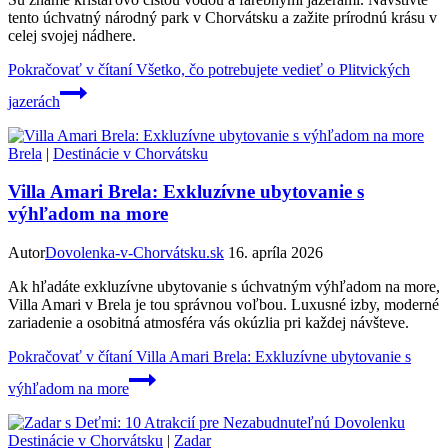
tento úchvatný národný park v Chorvátsku a zažite prírodnú krásu v
celej svojej nádhere.
Pokračovať v čítaní
Všetko, čo potrebujete vedieť o Plitvických
jazerách
Brela
|
Destinácie v Chorvátsku
Villa Amari Brela: Exkluzívne ubytovanie s
výhľadom na more
Autor
Dovolenka-v-Chorvátsku.sk
16. apríla 2026
Ak hľadáte exkluzívne ubytovanie s úchvatným výhľadom na more,
Villa Amari v Brela je tou správnou voľbou. Luxusné izby, moderné
zariadenie a osobitná atmosféra vás okúzlia pri každej návšteve.
Pokračovať v čítaní
Villa Amari Brela: Exkluzívne ubytovanie s
výhľadom na more
Destinácie v Chorvátsku
|
Zadar