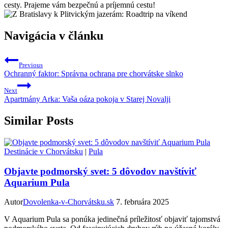
cesty. Prajeme vám bezpečnú a príjemnú cestu!
Navigácia v článku
Previous
Ochranný faktor: Správna ochrana pre chorvátske slnko
Next
Apartmány Arka: Vaša oáza pokoja v Starej Novalji
Similar Posts
Destinácie v Chorvátsku
|
Pula
Objavte podmorský svet: 5 dôvodov navštíviť
Aquarium Pula
Autor
Dovolenka-v-Chorvátsku.sk
7. februára 2025
V Aquarium Pula sa ponúka jedinečná príležitosť objaviť tajomstvá