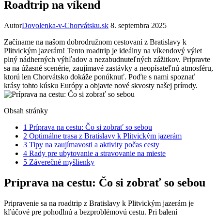
Roadtrip na víkend
Autor
Dovolenka-v-Chorvátsku.sk
8. septembra 2025
Začíname na našom dobrodružnom cestovaní z Bratislavy k
Plitvickým jazerám! Tento roadtrip je ideálny na víkendový výlet
plný nádherných výhľadov a nezabudnuteľných zážitkov. Pripravte
sa na úžasné scenérie, zaujímavé zastávky a neopísateľnú atmosféru,
ktorú len Chorvátsko dokáže ponúknuť. Poďte s nami spoznať
krásy tohto kúsku Európy a objavte nové skvosty našej prírody.
Obsah stránky
1
Príprava na cestu: Čo si zobrať so sebou
2
Optimálne trasa z Bratislavy k Plitvickým jazerám
3
Tipy na zaujímavosti a aktivity počas cesty
4
Rady pre ubytovanie a stravovanie na mieste
5
Záverečné myšlienky
Príprava na cestu: Čo si zobrať so sebou
Pripravenie sa na roadtrip z Bratislavy k Plitvickým jazerám je
kľúčové pre pohodlnú a bezproblémovú cestu. Pri balení