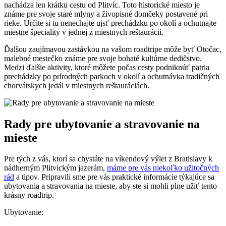
nachádza len krátku cestu od Plitvíc. Toto historické miesto je
známe pre svoje staré mlyny a živopisné domčeky postavené pri
rieke. Určite si tu nenechajte ujsť prechádzku po okolí a ochutnajte
miestne špeciality v jednej z miestnych reštaurácií.
Ďalšou zaujímavou zastávkou na vašom roadtripe môže byť Otočac,
malebné mestečko známe pre svoje bohaté kultúrne dedičstvo.
Medzi ďalšie aktivity, ktoré môžete počas cesty podniknúť patria
prechádzky po prírodných parkoch v okolí a ochutnávka tradičných
chorvátskych jedál v miestnych reštauráciách.
Rady pre ubytovanie a stravovanie na
mieste
Pre tých z vás, ktorí sa chystáte na víkendový výlet z Bratislavy k
nádherným Plitvickým jazerám,
máme pre vás niekoľko užitočných
rád
a tipov. Pripravili sme pre vás praktické informácie týkajúce sa
ubytovania a stravovania na mieste, aby ste si mohli plne užiť tento
krásny roadtrip.
Ubytovanie: