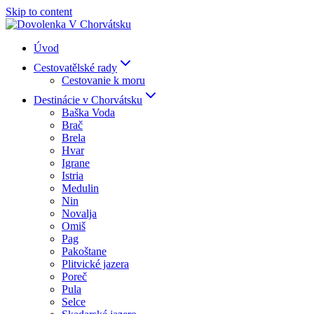
Skip to content
Úvod
Cestovatělské rady
Cestovanie k moru
Destinácie v Chorvátsku
Baška Voda
Brač
Brela
Hvar
Igrane
Istria
Medulin
Nin
Novalja
Omiš
Pag
Pakoštane
Plitvické jazera
Poreč
Pula
Selce