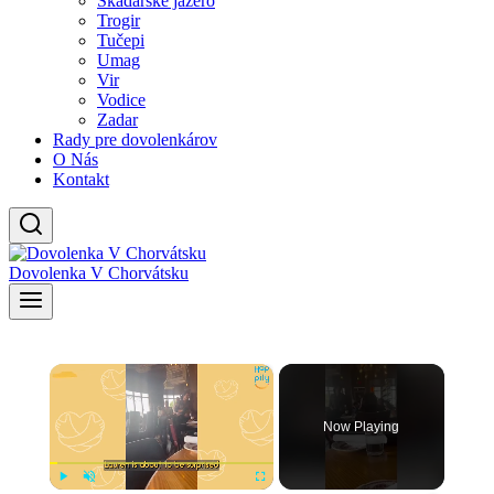
Skadarské jazero
Trogir
Tučepi
Umag
Vir
Vodice
Zadar
Rady pre dovolenkárov
O Nás
Kontakt
Dovolenka V Chorvátsku
×
Now Playing