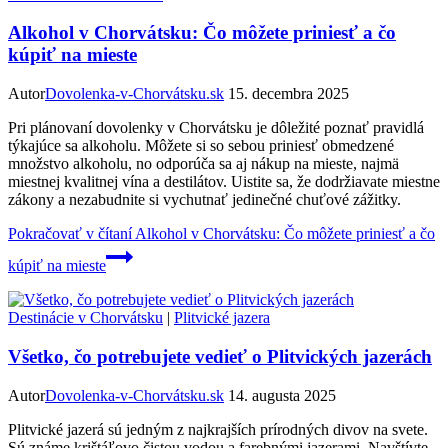
Alkohol v Chorvátsku: Čo môžete priniesť a čo
kúpiť na mieste
Autor
Dovolenka-v-Chorvátsku.sk
15. decembra 2025
Pri plánovaní dovolenky v Chorvátsku je dôležité poznať pravidlá
týkajúce sa alkoholu. Môžete si so sebou priniesť obmedzené
množstvo alkoholu, no odporúča sa aj nákup na mieste, najmä
miestnej kvalitnej vína a destilátov. Uistite sa, že dodržiavate miestne
zákony a nezabudnite si vychutnať jedinečné chuťové zážitky.
Pokračovať v čítaní
Alkohol v Chorvátsku: Čo môžete priniesť a čo
kúpiť na mieste
Destinácie v Chorvátsku
|
Plitvické jazera
Všetko, čo potrebujete vedieť o Plitvických jazerách
Autor
Dovolenka-v-Chorvátsku.sk
14. augusta 2025
Plitvické jazerá sú jedným z najkrajších prírodných divov na svete.
Sú známe krištáľovo čistou vodou a farebnými jazerami. Navštívte