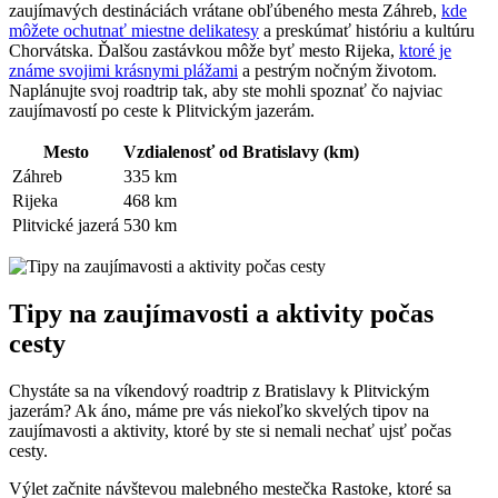
zaujímavých destináciách vrátane obľúbeného mesta Záhreb,
kde
môžete ochutnať miestne delikatesy
a preskúmať históriu a kultúru
Chorvátska. Ďalšou zastávkou môže byť mesto Rijeka,
ktoré je
známe svojimi krásnymi plážami
a pestrým nočným životom.
Naplánujte svoj roadtrip tak, aby ste mohli spoznať čo najviac
zaujímavostí po ceste k Plitvickým jazerám.
Mesto
Vzdialenosť od Bratislavy (km)
Záhreb
335 km
Rijeka
468 km
Plitvické jazerá
530 km
Tipy na zaujímavosti a aktivity počas
cesty
Chystáte sa na víkendový roadtrip z Bratislavy k Plitvickým
jazerám? Ak áno, máme pre vás niekoľko skvelých tipov na
zaujímavosti a aktivity, ktoré by ste si nemali nechať ujsť počas
cesty.
Výlet začnite návštevou malebného mestečka Rastoke, ktoré sa