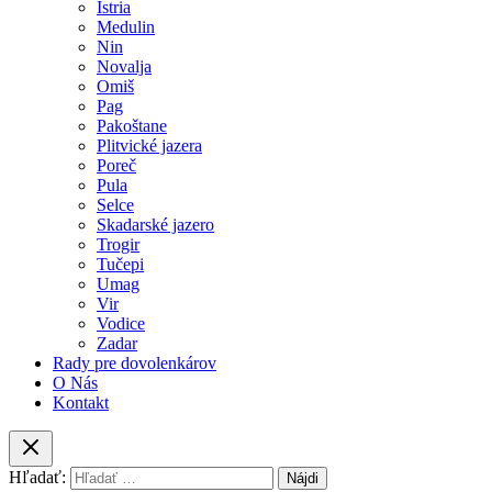
Istria
Medulin
Nin
Novalja
Omiš
Pag
Pakoštane
Plitvické jazera
Poreč
Pula
Selce
Skadarské jazero
Trogir
Tučepi
Umag
Vir
Vodice
Zadar
Rady pre dovolenkárov
O Nás
Kontakt
Hľadať: