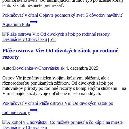
podmorského sveta. Od fascinujúcich druhov rýb po úžasné korály,
tento zážitok nesmiete premeškať.
Pokračovať v čítaní
Objavte podmorský svet: 5 dôvodov navštíviť
Aquarium Pula
Destinácie v Chorvátsku
|
Vir
Pláže ostrova Vir: Od divokých zátok po rodinné
rezorty
Autor
Dovolenka-v-Chorvátsku.sk
4. decembra 2025
Ostrov Vir je známy nielen svojimi krásnymi plážami, ale aj
rôznorodosťou ponúkaných zážitkov. Od divokých zátok pre
milovníkov prírody po rodinné rezorty s kompletnými službami – na
Viru si nájde každý svoje obľúbené miesto na oddych.
Pokračovať v čítaní
Pláže ostrova Vir: Od divokých zátok po
rodinné rezorty
Destinácie v Chorvátsku