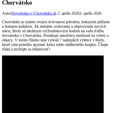
Chorvátsko
Autor
Dovolenka-v-Chorvátsku.sk
2. apríla 2026
2. apríla 2026
Chorvátsko je známe svojou úchvatnou prírodou, krásnymi plážami
a bohatou kultúrou. Ak milujete cestovanie a objavovanie nových
miest, Brely sú ideálnym východiskovým bodom na vašu ďalšiu
dovolenku v Chorvátsku. Ponúkajú množstvo možností na výlety a
objavy. V tomto článku sme vybrali 7 najlepších výletov z Brely,
ktoré vám pomôžu spoznať krásy tohto nádherného krajiny. Čítajte
ďalej a nechajte sa inšpirovať!