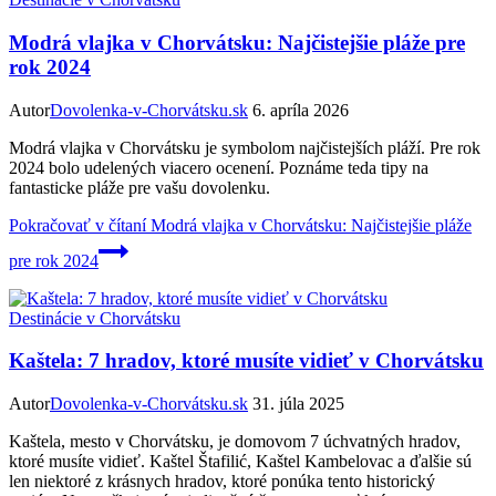
Modrá vlajka v Chorvátsku: Najčistejšie pláže pre
rok 2024
Autor
Dovolenka-v-Chorvátsku.sk
6. apríla 2026
Modrá vlajka v Chorvátsku je symbolom najčistejších pláží. Pre rok
2024 bolo udelených viacero ocenení. Poznáme teda tipy na
fantasticke pláže pre vašu dovolenku.
Pokračovať v čítaní
Modrá vlajka v Chorvátsku: Najčistejšie pláže
pre rok 2024
Destinácie v Chorvátsku
Kaštela: 7 hradov, ktoré musíte vidieť v Chorvátsku
Autor
Dovolenka-v-Chorvátsku.sk
31. júla 2025
Kaštela, mesto v Chorvátsku, je domovom 7 úchvatných hradov,
ktoré musíte vidieť. Kaštel Štafilić, Kaštel Kambelovac a ďalšie sú
len niektoré z krásnych hradov, ktoré ponúka tento historický