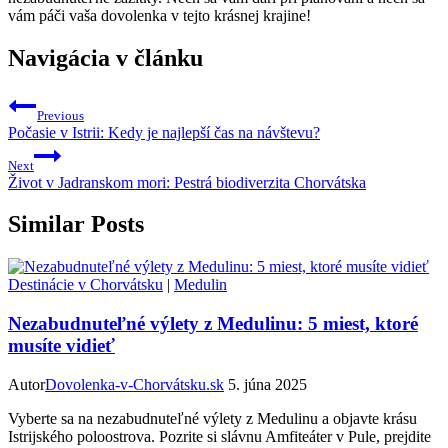
vám páči vaša dovolenka v tejto krásnej krajine!
Navigácia v článku
Previous
Počasie v Istrii: Kedy je najlepší čas na návštevu?
Next
Život v Jadranskom mori: Pestrá biodiverzita Chorvátska
Similar Posts
Destinácie v Chorvátsku
|
Medulin
Nezabudnuteľné výlety z Medulinu: 5 miest, ktoré
musíte vidieť
Autor
Dovolenka-v-Chorvátsku.sk
5. júna 2025
Vyberte sa na nezabudnuteľné výlety z Medulinu a objavte krásu
Istrijského poloostrova. Pozrite si slávnu Amfiteáter v Pule, prejdite