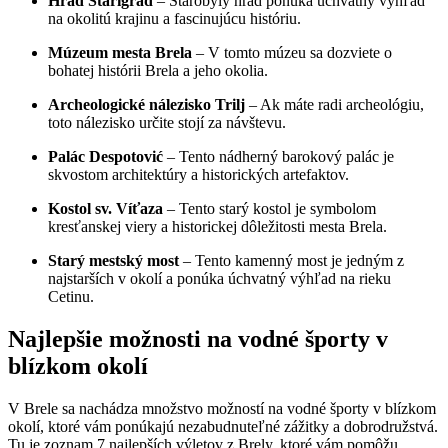
Hrad Starigrad
– Starobylý hrad ponúka úchvatný výhľad
na okolitú krajinu a fascinujúcu históriu.
Múzeum mesta Brela
– V tomto múzeu sa dozviete o
bohatej histórii Brela a jeho okolia.
Archeologické nálezisko Trilj
– Ak máte radi archeológiu,
toto nálezisko určite stojí za návštevu.
Palác Despotović
– Tento nádherný barokový palác je
skvostom architektúry a historických artefaktov.
Kostol sv. Víťaza
– Tento starý kostol je symbolom
kresťanskej viery a historickej dôležitosti mesta Brela.
Starý mestský most
– Tento kamenný most je jedným z
najstarších v okolí a ponúka úchvatný výhľad na rieku
Cetinu.
Najlepšie možnosti na vodné športy v
blízkom okolí
V Brele sa nachádza množstvo možností na vodné športy v blízkom
okolí, ktoré vám ponúkajú nezabudnuteľné zážitky a dobrodružstvá.
Tu je zoznam 7 najlepších výletov z Brely, ktoré vám pomôžu