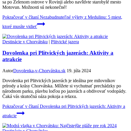
sa po Zelenom ostrove v Rovinji alebo navštívte starobylé mesto
Motovun. Možnosti sú nekonečné!
Pokračovať v čítaní
Nezabudnuteľné výlety z Medulinu: 5 miest,
ktoré musíte vidieť
Destinácie v Chorvátsku
|
Plitvické jazera
Dovolenka pri Plitvických jazerách: Aktivity a
atrakcie
Autor
Dovolenka-v-Chorvátsku.sk
19. júla 2024
Dovolenka pri Plitvických jazerách je ideálna pre milovníkov
prírody a krásy Chorvátska. Môžete si vychutnať prechádzky po
národnom parku, plavbu loďou po jazerách a obdivovať vodopády.
Čaká vás skutočná oáza pokoja a relaxu.
Pokračovať v čítaní
Dovolenka pri Plitvických jazerách: Aktivity a
atrakcie
Destinácie v Chorvátsku