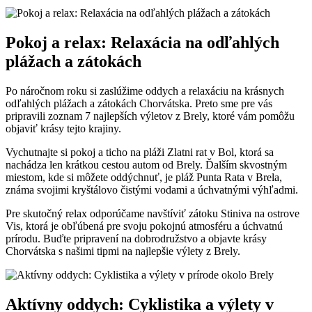
Pokoj a relax: Relaxácia na odľahlých
plážach a zátokách
Po náročnom roku si zaslúžime oddych a relaxáciu na krásnych
odľahlých plážach a zátokách Chorvátska. Preto sme pre vás
pripravili zoznam 7 najlepších výletov z Brely, ktoré vám pomôžu
objaviť krásy tejto krajiny.
Vychutnajte si pokoj a ticho na pláži Zlatni rat v Bol, ktorá sa
nachádza len krátkou cestou autom od Brely. Ďalším skvostným
miestom, kde si môžete oddýchnuť, je pláž Punta Rata v Brela,
známa svojimi kryštálovo čistými vodami a úchvatnými výhľadmi.
Pre skutočný relax odporúčame navštíviť zátoku Stiniva na ostrove
Vis, ktorá je obľúbená pre svoju pokojnú atmosféru a úchvatnú
prírodu. Buďte pripravení na dobrodružstvo a objavte krásy
Chorvátska s našimi tipmi na najlepšie výlety z Brely.
Aktívny oddych: Cyklistika a výlety v