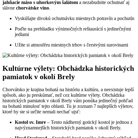
jahňacie mäso s uhorkovým šalátom
a nezabudnite ochutnať aj
slávne
chorvátske vino
.
Vyskúšajte divokú ochutnávku miestnych potravín a pochutín
Poďte na prehliadku výnimočných reštaurácií s jedinečnými
jedlami
Užite si atmosféru miestnych trhov s čerstvými surovinami
Kultúrne výlety: Obchádzka historických
pamiatok v okolí Brely
Chorvátsko je krajina bohatá na históriu a kultúru, a neexistuje lepší
spôsob, ako ju preskúmať, než cez kultúrne výlety. Obchádzka
historických pamiatok v okolí Brely vám ponúka jedinečný pohľad
na bohatú minulosť tejto oblasti. Tu je zoznam 7 najlepších výletov,
ktoré by ste si určite nemali nechať ujsť:
Kostol sv. Imre
– Tento nádherný gotický kostol je jednou z
najvýznamnejších historických pamiatok v okolí Brely.