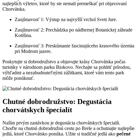
najlepších výletov, ktoré by ste nemali premeškať pri objavovaní
Chorvátska.
Zaujímavosť 1: Výstup na najvyšší vrchol Sveti Jure.
Zaujímavosť 2: Prechádzka po nádhernej Botanickej záhrade
Kotišina.
Zaujímavosť 3: Preskúmanie fascinujúceho krasového územia
pri Modrom jazere.
Poskytujte si dobrodružstvo a objavujte krásy Chorvátska počas
turistiky v národnom parku Biokovo. Nechajte sa pohltiť prírodou,
výhľadmi a nezabudnuteľnými zážitkami, ktoré vám tento park
môže ponúknuť.
Chutné dobrodružstvo: Degustácia
chorvátskych špecialít
Naším prvým zastávkou je degustácia chorvátskych špecialít.
Choďte na chutnú dobrodružnú cestu po Brele a ochutnajte najlepšie
jedlá, ktoré Chorvátsko ponúka. Užite si tradičné jedlá ako
pečené