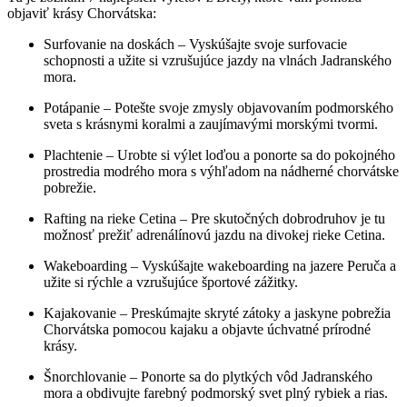
objaviť krásy Chorvátska:
Surfovanie na doskách – Vyskúšajte svoje surfovacie
schopnosti a užite si vzrušujúce jazdy na vlnách Jadranského
mora.
Potápanie – Potešte svoje zmysly objavovaním podmorského
sveta s krásnymi koralmi a zaujímavými morskými tvormi.
Plachtenie – Urobte si výlet loďou a ponorte sa do pokojného
prostredia modrého mora s výhľadom na nádherné chorvátske
pobrežie.
Rafting na rieke Cetina – Pre skutočných dobrodruhov je tu
možnosť prežiť adrenálínovú jazdu na divokej rieke Cetina.
Wakeboarding – Vyskúšajte wakeboarding na jazere Peruča a
užite si rýchle a vzrušujúce športové zážitky.
Kajakovanie – Preskúmajte skryté zátoky a jaskyne pobrežia
Chorvátska pomocou kajaku a objavte úchvatné prírodné
krásy.
Šnorchlovanie – Ponorte sa do plytkých vôd Jadranského
mora a obdivujte farebný podmorský svet plný rybiek a rias.