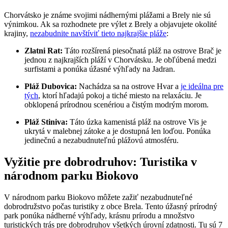
Chorvátsko je známe svojimi nádhernými plážami a Brely nie sú
výnimkou. Ak sa rozhodnete pre výlet z Brely a objavujete okolité
krajiny,
nezabudnite navštíviť tieto najkrajšie pláže
:
Zlatni Rat:
Táto rozšírená piesočnatá pláž na ostrove Brač je
jednou z najkrajších pláží v Chorvátsku. Je obľúbená medzi
surfistami a ponúka úžasné výhľady na Jadran.
Pláž Dubovica:
Nachádza sa na ostrove Hvar a
je ideálna pre
tých
, ktorí hľadajú pokoj a tiché miesto na relaxáciu. Je
obklopená prírodnou scenériou a čistým modrým morom.
Pláž Stiniva:
Táto úzka kamenistá pláž na ostrove Vis je
ukrytá v malebnej zátoke a je dostupná len loďou. Ponúka
jedinečnú a nezabudnuteľnú plážovú atmosféru.
Vyžitie pre dobrodruhov: Turistika v
národnom parku Biokovo
V národnom parku Biokovo môžete zažiť nezabudnuteľné
dobrodružstvo počas turistiky z obce Brela. Tento úžasný prírodný
park ponúka nádherné výhľady, krásnu prírodu a množstvo
turistických trás pre dobrodruhov všetkých úrovní zdatnosti. Tu sú 7