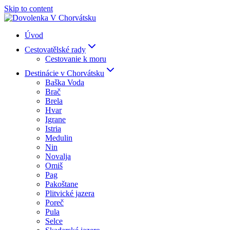
Skip to content
Úvod
Cestovatělské rady
Cestovanie k moru
Destinácie v Chorvátsku
Baška Voda
Brač
Brela
Hvar
Igrane
Istria
Medulin
Nin
Novalja
Omiš
Pag
Pakoštane
Plitvické jazera
Poreč
Pula
Selce