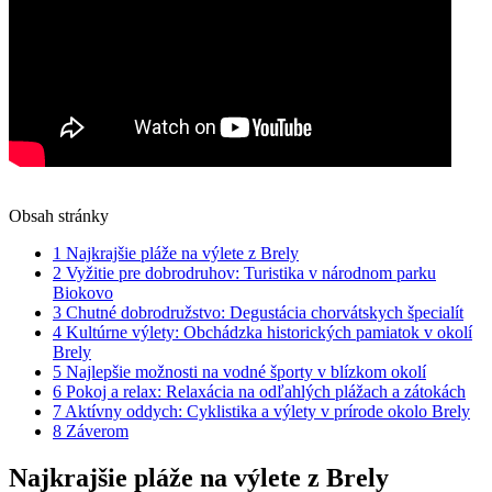
Obsah stránky
1
Najkrajšie pláže na výlete z Brely
2
Vyžitie pre dobrodruhov: Turistika v národnom parku
Biokovo
3
Chutné dobrodružstvo: Degustácia chorvátskych špecialít
4
Kultúrne výlety: Obchádzka historických pamiatok v okolí
Brely
5
Najlepšie možnosti na vodné športy v blízkom okolí
6
Pokoj a relax: Relaxácia na odľahlých plážach a zátokách
7
Aktívny oddych: Cyklistika a výlety v prírode okolo Brely
8
Záverom
Najkrajšie pláže na výlete z Brely