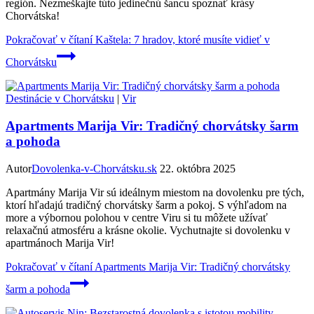
región. Nezmeškajte túto jedinečnú šancu spoznať krásy
Chorvátska!
Pokračovať v čítaní
Kaštela: 7 hradov, ktoré musíte vidieť v
Chorvátsku
Destinácie v Chorvátsku
|
Vir
Apartments Marija Vir: Tradičný chorvátsky šarm
a pohoda
Autor
Dovolenka-v-Chorvátsku.sk
22. októbra 2025
Apartmány Marija Vir sú ideálnym miestom na dovolenku pre tých,
ktorí hľadajú tradičný chorvátsky šarm a pokoj. S výhľadom na
more a výbornou polohou v centre Viru si tu môžete užívať
relaxačnú atmosféru a krásne okolie. Vychutnajte si dovolenku v
apartmánoch Marija Vir!
Pokračovať v čítaní
Apartments Marija Vir: Tradičný chorvátsky
šarm a pohoda