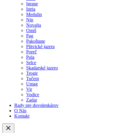
Igrane
Istria
Medulin
Nin
Novalja
Omiš
Pag
Pakoštane
Plitvické jazera
Poreč
Pula
Selce
Skadarské jazero
Trogir
Tučepi
Umag
Vir
Vodice
Zadar
Rady pre dovolenkárov
O Nás
Kontakt