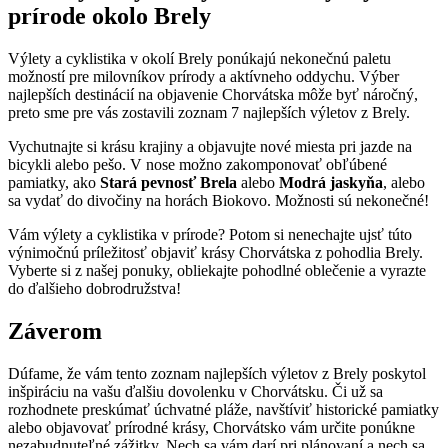
prírode okolo Brely
Výlety a cyklistika v okolí Brely ponúkajú nekonečnú paletu
možností pre milovníkov prírody a aktívneho oddychu. Výber
najlepších destinácií na objavenie Chorvátska môže byť náročný,
preto sme pre vás zostavili zoznam 7 najlepších výletov z Brely.
Vychutnajte si krásu krajiny a objavujte nové miesta pri jazde na
bicykli alebo pešo. V nose možno zakomponovať obľúbené
pamiatky, ako
Stará pevnosť Brela
alebo
Modrá jaskyňa
, alebo
sa vydať do divočiny na horách Biokovo. Možnosti sú nekonečné!
Vám výlety a cyklistika v prírode? Potom si nenechajte ujsť túto
výnimočnú príležitosť objaviť krásy Chorvátska z pohodlia Brely.
Vyberte si z našej ponuky, obliekajte pohodlné oblečenie a vyrazte
do ďalšieho dobrodružstva!
Záverom
Dúfame, že vám tento zoznam najlepších výletov z Brely poskytol
inšpiráciu na vašu ďalšiu dovolenku v Chorvátsku. Či už sa
rozhodnete preskúmať úchvatné pláže, navštíviť historické pamiatky
alebo objavovať prírodné krásy, Chorvátsko vám určite ponúkne
nezabudnuteľné zážitky. Nech sa vám darí pri plánovaní a nech sa