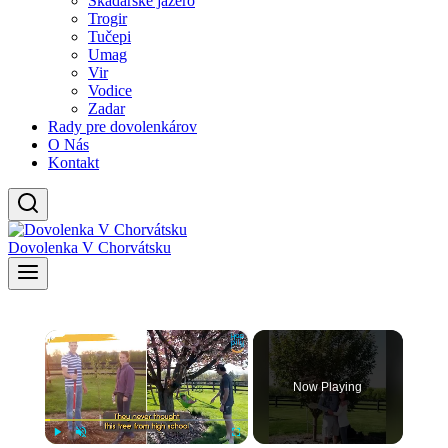
Skadarské jazero
Trogir
Tučepi
Umag
Vir
Vodice
Zadar
Rady pre dovolenkárov
O Nás
Kontakt
Dovolenka V Chorvátsku
×
Now Playing