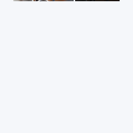
Now Playing
Play Video
×
Couple Surprise Parents With Rainbow Baby Reveal Inside Pizza Box | Happily TV
Play
Watch on
Video
Couple Surprise Parents With Rainbow
Baby Reveal Inside Pizza Box | Happily TV