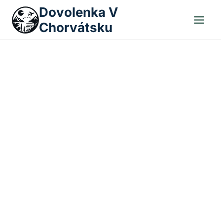
Skip
Dovolenka V
to
Chorvátsku
content