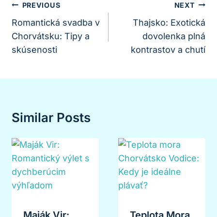
Navigácia
PREVIOUS
NEXT
V
Romantická svadba v
Thajsko: Exotická
Chorvátsku: Tipy a
dovolenka plná
Článku
skúsenosti
kontrastov a chutí
Similar Posts
Maják Vir:
Teplota Mora