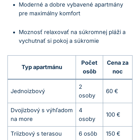
Moderné a dobre vybavené apartmány
pre maximálny komfort
Moznosť relaxovať na súkromnej pláži a
vychutnať si pokoj a súkromie
Počet
Cena za
Typ apartmánu
osôb
noc
2
Jednoizbový
60 €
osoby
Dvojizbový s výhľadom
4
100 €
na more
osoby
Triizbový s terasou
6 osôb
150 €