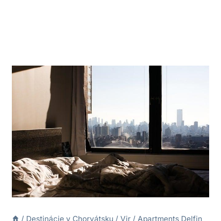
/
Destinácie v Chorvátsku
/
Vir
/
Apartments Delfin