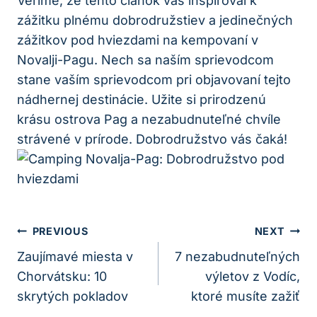
Veríme, že tento článok vás inšpiroval k
zážitku plnému dobrodružstiev a jedinečných
zážitkov pod hviezdami na kempovaní v
Novalji-Pagu. Nech sa naším sprievodcom
stane vaším sprievodcom pri objavovaní tejto
nádhernej destinácie. Užite si prirodzenú
krásu ostrova Pag a nezabudnuteľné chvíle
strávené v prírode. Dobrodružstvo vás čaká!
Navigácia
PREVIOUS
NEXT
V
Zaujímavé miesta v
7 nezabudnuteľných
Chorvátsku: 10
výletov z Vodíc,
Článku
skrytých pokladov
ktoré musíte zažiť