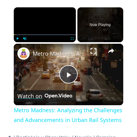
×
Now Playing
×
Play
Unmute
Fullscreen
Metro Madness: Analyzing the Challenges and Advancements in Urban Rail Systems
Play
Watch on
Video
Metro Madness: Analyzing the Challenges
and Advancements in Urban Rail Systems