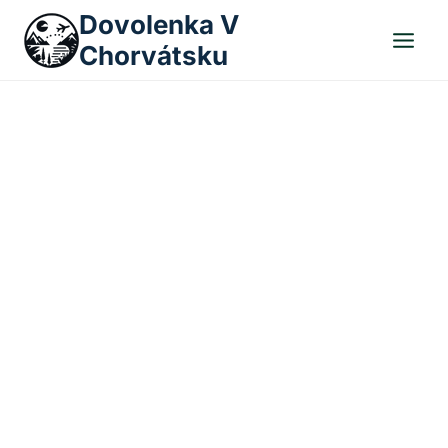
Skip
Dovolenka V
to
Chorvátsku
content