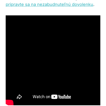
pripravte sa na nezabudnuteľnú dovolenku
.