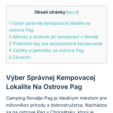
Obsah stránky
[
skryť
]
1
Výber správnej kempovacej lokalite na
ostrove Pag
2
Aktivity a atrakcie pri kempovaní v Novalji
3
Praktické tipy pre bezstarostné kempovanie
4
Zážitky a pamiatky na ostrove Pag
5
Záverom
Výber Správnej Kempovacej
Lokalite Na Ostrove Pag
Camping Novalja-Pag je ideálnym miestom pre
milovníkov prírody a dobrodružstva. Nachádza
sa na ostrove Pag v Chorvátsku, ktorý je