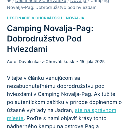
/
Destinácie v Chorvátsku
/
Novalja
/
Camping
Novalja-Pag: Dobrodružstvo pod hviezdami
DESTINÁCIE V CHORVÁTSKU
|
NOVALJA
Camping Novalja-Pag:
Dobrodružstvo Pod
Hviezdami
Autor
Dovolenka-v-Chorvátsku.sk
15. júla 2025
Vitajte v článku venujúcom sa
nezabudnuteľnému dobrodružstvu pod
hviezdami v Camping Novalja-Pag. Ak túžite
po autentickom zážitku v prírode doplnenom o
úžasné výhľady na Jadran,
ste na správnom
mieste
. Poďte s nami objaviť krásy tohto
nádherného kempu na ostrove Pag a