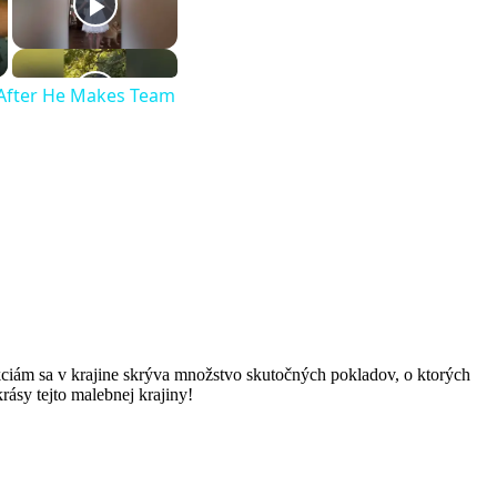
e After He Makes Team
kciám sa v krajine skrýva množstvo skutočných pokladov, o ktorých
rásy tejto malebnej krajiny!