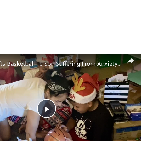
Stepdad Gifts Basketball To Son Suffering From Anxiety With Inspiring Message After He Makes Team | Happily TV
Play
Video