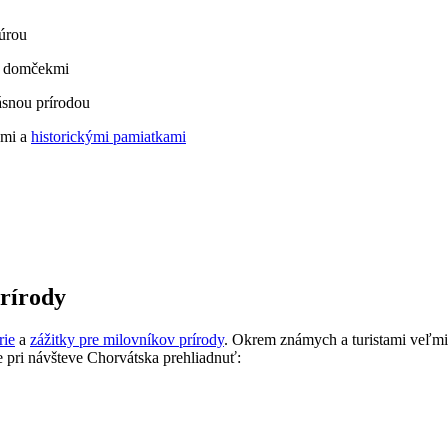
túrou
i domčekmi
ásnou prírodou
ami a
historickými pamiatkami
rírody
rie
a
zážitky pre milovníkov prírody
. Okrem známych a turistami veľmi 
e pri návšteve Chorvátska prehliadnuť: