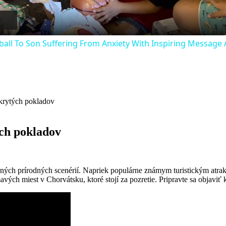
ball To Son Suffering From Anxiety With Inspiring Messag
krytých pokladov
ch pokladov
erných prírodných scenérií. Napriek populárne známym turistickým atra
ch miest v Chorvátsku, ktoré stojí za pozretie. Pripravte sa objaviť k