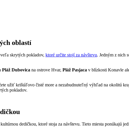
ých oblastí
á veľa skrytých pokladov,
ktoré určite stojí za návštevu
. Jedným z nich s
ia
Pláž Dubovica
na ostrove Hvar,
Pláž Pasjaca
v blízkosti Konavle a
žete užiť krištáľovo čisté more a nezabudnuteľný výhľad na okolitú kra
ytých pokladov.
edičkou
kultúrnou dedičkou, ktoré stoja za návštevu. Tieto miesta ponúkajú je