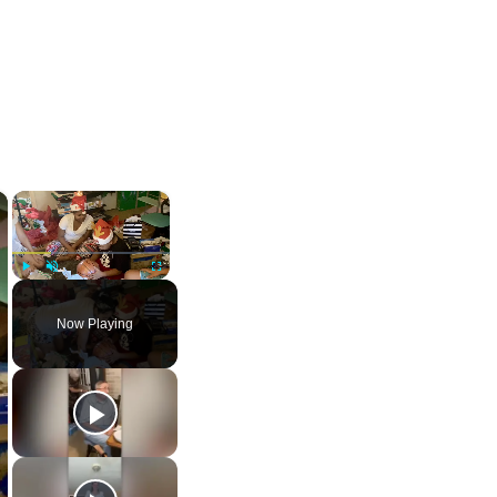
×
×
Play
Unmute
Fullscreen
Now Playing