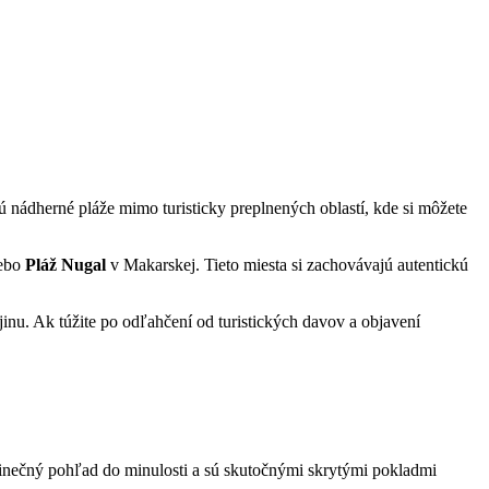
ú nádherné pláže mimo turisticky preplnených oblastí, kde si môžete
lebo
Pláž Nugal
v Makarskej. Tieto miesta si zachovávajú autentickú
jinu. Ak túžite po odľahčení od turistických davov a objavení
dinečný pohľad do minulosti a sú skutočnými skrytými pokladmi