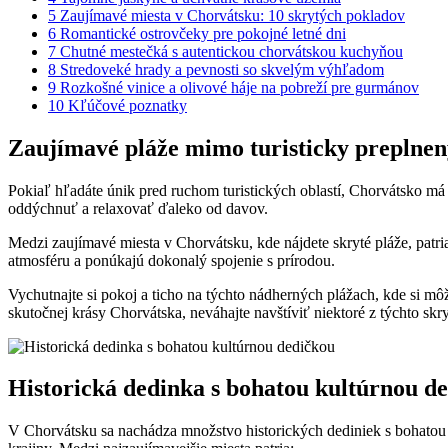
5
Zaujímavé miesta v Chorvátsku: 10 skrytých pokladov
6
Romantické ostrovčeky pre pokojné letné dni
7
Chutné mestečká s autentickou chorvátskou kuchyňou
8
Stredoveké hrady a pevnosti so skvelým výhľadom
9
Rozkošné vinice a olivové háje na pobreží pre gurmánov
10
Kľúčové poznatky
Zaujímavé pláže mimo turisticky preplnen
Pokiaľ hľadáte únik pred ruchom turistických oblastí, Chorvátsko m
oddýchnuť a relaxovať ďaleko od davov.
Medzi zaujímavé miesta v Chorvátsku, kde nájdete skryté pláže, patr
atmosféru a ponúkajú dokonalý spojenie s prírodou.
Vychutnajte si pokoj a ticho na týchto nádherných plážach, kde si mô
skutočnej krásy Chorvátska, neváhajte navštíviť niektoré z týchto skr
Historická dedinka s bohatou kultúrnou d
V Chorvátsku sa nachádza množstvo historických dediniek s bohatou 