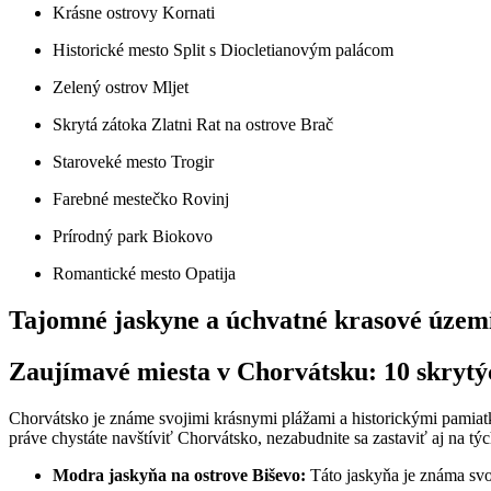
Krásne ostrovy Kornati
Historické mesto Split s Diocletianovým palácom
Zelený ostrov Mljet
Skrytá zátoka Zlatni Rat na ostrove Brač
Staroveké mesto Trogir
Farebné mestečko Rovinj
Prírodný park Biokovo
Romantické mesto Opatija
Tajomné jaskyne a úchvatné krasové územ
Zaujímavé miesta v Chorvátsku: 10 skrytý
Chorvátsko je známe svojimi krásnymi plážami a historickými pamiatka
práve chystáte navštíviť Chorvátsko, nezabudnite sa zastaviť aj na týc
Modra jaskyňa na ostrove Biševo:
Táto jaskyňa je známa svo