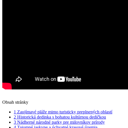
Obsah stránky
1
Zaujímavé pláže mimo turisticky preplnených oblastí
2
Historická dedinka s bohatou kultúrnou dedičkou
3
Nádherné národné parky pre milovníkov prírody
4
Tajomné jaskyne a úchvatné krasové územia