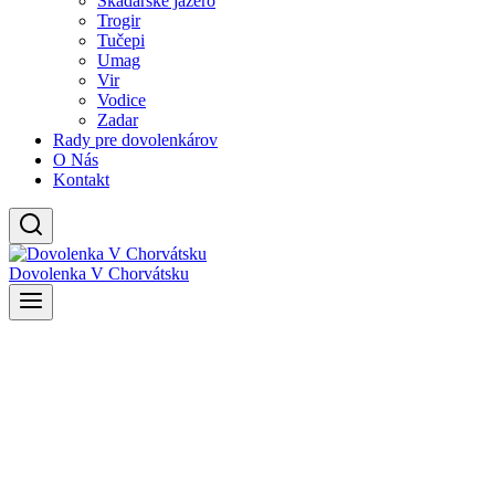
Skadarské jazero
Trogir
Tučepi
Umag
Vir
Vodice
Zadar
Rady pre dovolenkárov
O Nás
Kontakt
Dovolenka V Chorvátsku