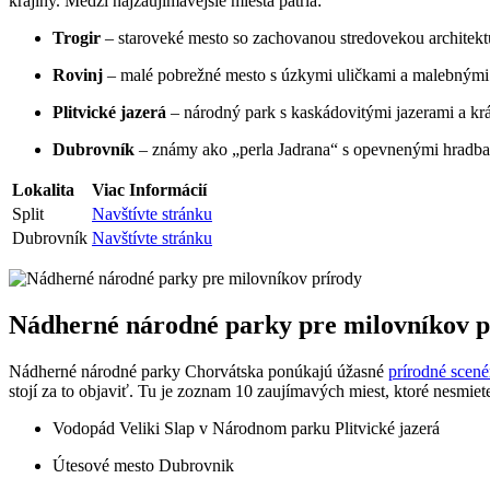
krajiny. Medzi najzaujímavejšie miesta patria:
Trogir
– staroveké mesto so zachovanou stredovekou architek
Rovinj
– malé pobrežné mesto s úzkymi uličkami a malebným
Plitvické jazerá
– národný park s kaskádovitými jazerami a kr
Dubrovník
– známy ako „perla Jadrana“ s opevnenými hradb
Lokalita
Viac Informácií
Split
Navštívte stránku
Dubrovník
Navštívte stránku
Nádherné národné parky pre milovníkov p
Nádherné národné parky Chorvátska ponúkajú úžasné
prírodné scené
stojí za to objaviť. Tu je zoznam 10 zaujímavých miest, ktoré nesmiet
Vodopád Veliki Slap v Národnom parku Plitvické jazerá
Útesové mesto Dubrovnik