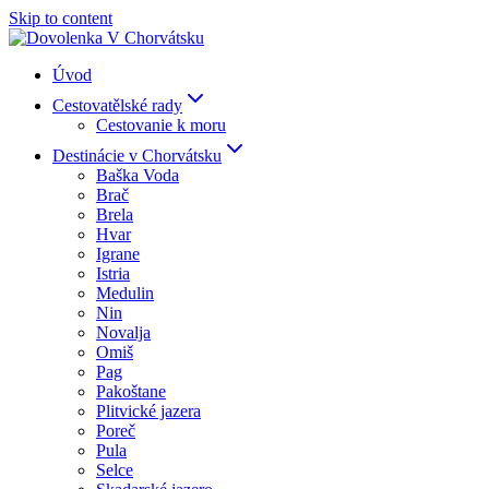
Skip to content
Úvod
Cestovatělské rady
Cestovanie k moru
Destinácie v Chorvátsku
Baška Voda
Brač
Brela
Hvar
Igrane
Istria
Medulin
Nin
Novalja
Omiš
Pag
Pakoštane
Plitvické jazera
Poreč
Pula
Selce