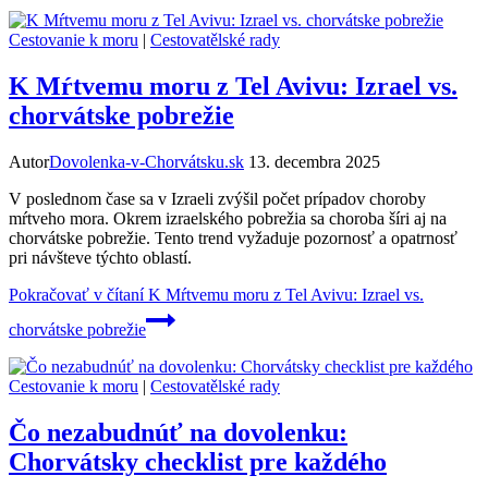
Cestovanie k moru
|
Cestovatělské rady
K Mŕtvemu moru z Tel Avivu: Izrael vs.
chorvátske pobrežie
Autor
Dovolenka-v-Chorvátsku.sk
13. decembra 2025
V poslednom čase sa v Izraeli zvýšil počet prípadov choroby
mŕtveho mora. Okrem izraelského pobrežia sa choroba šíri aj na
chorvátske pobrežie. Tento trend vyžaduje pozornosť a opatrnosť
pri návšteve týchto oblastí.
Pokračovať v čítaní
K Mŕtvemu moru z Tel Avivu: Izrael vs.
chorvátske pobrežie
Cestovanie k moru
|
Cestovatělské rady
Čo nezabudnúť na dovolenku:
Chorvátsky checklist pre každého