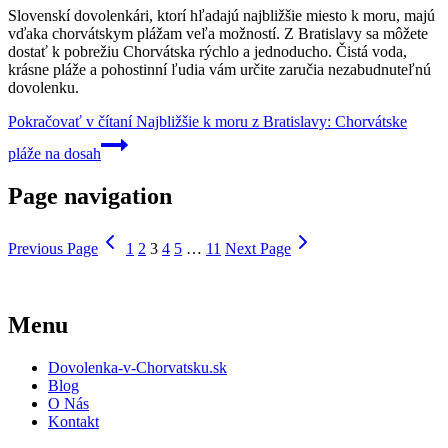
Slovenskí dovolenkári, ktorí hľadajú najbližšie miesto k moru, majú
vďaka chorvátskym plážam veľa možností. Z Bratislavy sa môžete
dostať k pobrežiu Chorvátska rýchlo a jednoducho. Čistá voda,
krásne pláže a pohostinní ľudia vám určite zaručia nezabudnuteľnú
dovolenku.
Pokračovať v čítaní
Najbližšie k moru z Bratislavy: Chorvátske
pláže na dosah
Page navigation
Previous Page
1
2
3
4
5
…
11
Next Page
Menu
Dovolenka-v-Chorvatsku.sk
Blog
O Nás
Kontakt