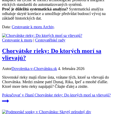
etických standardů do automatizovaných systémů.
Proč je důležitá systematická analýza?
Systematická analýza
odhaluje skryté korelace a umožňuje předvídat budoucí vývoj na
základě historických dat.
Data:
Cestovanie k moru Archiv
.
Cestovanie k moru
|
Cestovatělské rady
Chorvátske rieky: Do ktorých morí sa
vlievajú?
Autor
Dovolenka-v-Chorvátsku.sk
4. februára 2026
Slovenské rieky majú rôzne ústa, vrátane tých, ktoré sa vlievajú do
Chorvátska. Medzi známe patrí Dunaj, Rika, Ipeľ a mnohé ďalšie.
Ktoré more tieto rieky napájajú? Čítajte ďalej a zistite.
Pokračovať v čítaní
Chorvátske rieky: Do ktorých morí sa vlievajú?