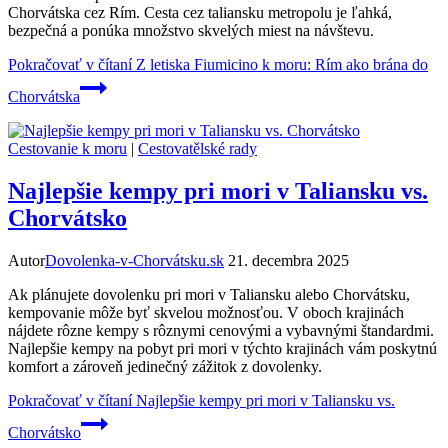
Chorvátska cez Rím. Cesta cez taliansku metropolu je ľahká,
bezpečná a ponúka množstvo skvelých miest na návštevu.
Pokračovať v čítaní
Z letiska Fiumicino k moru: Rím ako brána do
Chorvátska
Cestovanie k moru
|
Cestovatělské rady
Najlepšie kempy pri mori v Taliansku vs.
Chorvátsko
Autor
Dovolenka-v-Chorvátsku.sk
21. decembra 2025
Ak plánujete dovolenku pri mori v Taliansku alebo Chorvátsku,
kempovanie môže byť skvelou možnosťou. V oboch krajinách
nájdete rôzne kempy s rôznymi cenovými a vybavnými štandardmi.
Najlepšie kempy na pobyt pri mori v týchto krajinách vám poskytnú
komfort a zároveň jedinečný zážitok z dovolenky.
Pokračovať v čítaní
Najlepšie kempy pri mori v Taliansku vs.
Chorvátsko