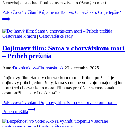
Nenechajte sa odradiť ani jedným z týchto úžasných miest!
Pokračovať v čítaní
Kúpanie na Bali vs. Chorvátsko: Čo je lepšie?
Cestovanie k moru
|
Cestovatělské rady
Dojímavý film: Sama v chorvátskom mori
– Príbeh prežitia
Autor
Dovolenka-v-Chorvátsku.sk
29. decembra 2025
Dojímavý film: Sama v chorvátskom mori – Príbeh prežitia“ je
dojímavý príbeh jednej ženy, ktorá sa ocitne vo svojom nájdenej lodi
uprostred chorvátskeho mora. Film nás prenáša cez emocionálnu
cestu prežitia a sily ľudskej vôle.
Pokračovať v čítaní
Dojímavý film: Sama v chorvátskom mori –
Príbeh prežitia
Cestovanie k moru
|
Cestovatělské rady