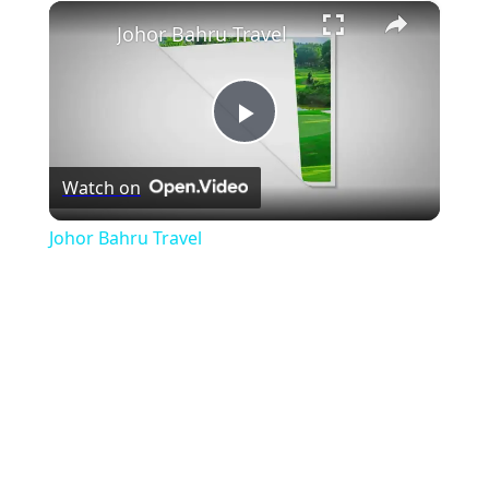
×
Play
Unmute
Fullscreen
Johor Bahru Travel
Play
Watch on
Video
Johor Bahru Travel