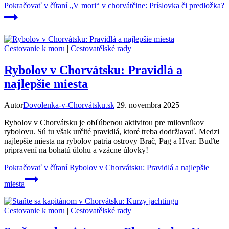
Pokračovať v čítaní
„V mori“ v chorvátčine: Príslovka či predložka?
Cestovanie k moru
|
Cestovatělské rady
Rybolov v Chorvátsku: Pravidlá a
najlepšie miesta
Autor
Dovolenka-v-Chorvátsku.sk
29. novembra 2025
Rybolov v Chorvátsku je obľúbenou aktivitou pre milovníkov
rybolovu. Sú tu však určité pravidlá, ktoré treba dodržiavať. Medzi
najlepšie miesta na rybolov patria ostrovy Brač, Pag a Hvar. Buďte
pripravení na bohatú úlohu a vzácne úlovky!
Pokračovať v čítaní
Rybolov v Chorvátsku: Pravidlá a najlepšie
miesta
Cestovanie k moru
|
Cestovatělské rady