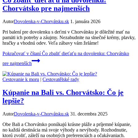
Čo zbaliť dieťaťu na dovolenku:
Chorvátsko pre najmenších
Autor
Dovolenka-v-Chorvátsku.sk
1. januára 2026
Pri balení pre dovolenku s deťmi v Chorvátsku je dôležité mať na
pamäti ich potreby a záujmy. Nezabudnite na slnečné krémy, plavky,
hračky a vhodnú odev. Veľa zábavy vám želáme!
Pokračovať v čítaní
Čo zbaliť dieťaťu na dovolenku: Chorvátsko
pre najmenších
Cestovanie k moru
|
Cestovatělské rady
Kúpanie na Bali vs. Chorvátsko: Čo je
lepšie?
Autor
Dovolenka-v-Chorvátsku.sk
31. decembra 2025
Obe Bali a Chorvátsko ponúkajú krásne pláže a príjemné kúpanie,
no každá destinácia má svoje výhody a nevýhody. Rozhodnutie,
ktorú zvoliť, záleží na osobných preferenciách a očakávaniach.