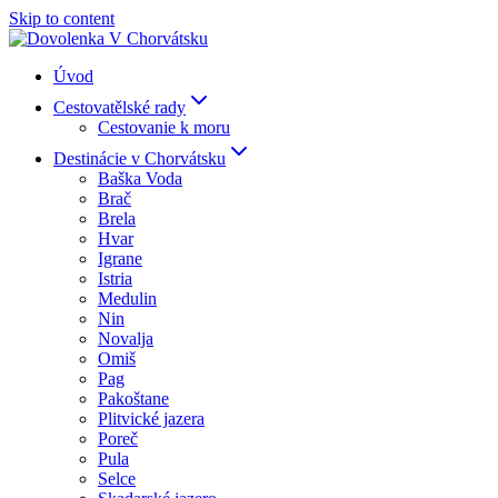
Skip to content
Úvod
Cestovatělské rady
Cestovanie k moru
Destinácie v Chorvátsku
Baška Voda
Brač
Brela
Hvar
Igrane
Istria
Medulin
Nin
Novalja
Omiš
Pag
Pakoštane
Plitvické jazera
Poreč
Pula
Selce