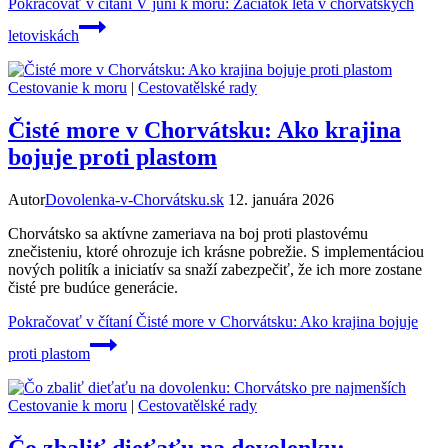
Pokračovať v čítaní
V júni k moru: Začiatok leta v chorvátskych
letoviskách
Cestovanie k moru
|
Cestovatělské rady
Čisté more v Chorvátsku: Ako krajina
bojuje proti plastom
Autor
Dovolenka-v-Chorvátsku.sk
12. januára 2026
Chorvátsko sa aktívne zameriava na boj proti plastovému
znečisteniu, ktoré ohrozuje ich krásne pobrežie. S implementáciou
nových politík a iniciatív sa snaží zabezpečiť, že ich more zostane
čisté pre budúce generácie.
Pokračovať v čítaní
Čisté more v Chorvátsku: Ako krajina bojuje
proti plastom
Cestovanie k moru
|
Cestovatělské rady