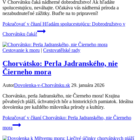
V Chorvátsku čaká nádherné dobrodružstvo! Ak hľadáte
spolucestujúcu, neváhajte. Očakáva vás nádherná príroda a
nezabudnuteľné zážitky. Buďte na to pripravení!
Pokračovať v čítaní
Hľadám spolucestujúcu: Dobrodružstvo v
Chorvátsku čaká!
Cestovanie k moru
|
Cestovatělské rady
Chorvátsko: Perla Jadranského, nie
Čierneho mora
Autor
Dovolenka-v-Chorvátsku.sk
29. januára 2026
Chorvátsko, perla Jadranského, nie Čierneho mora! Krajina
pôvabných pláží, úchvatných hôr a historických pamiatok. Ideálna
dovolenka pre každého milovníka prírody a kultúry.
Pokračovať v čítaní
Chorvátsko: Perla Jadranského, nie Čierneho
mora