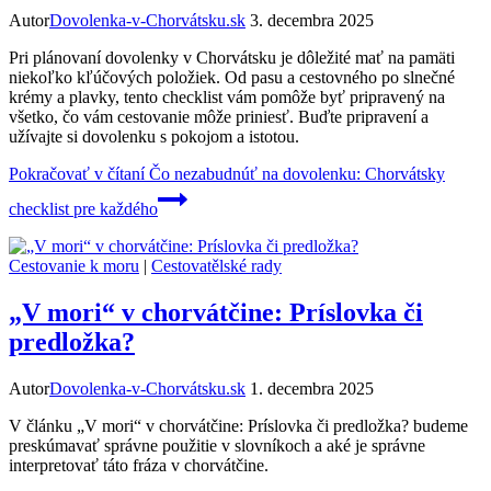
Autor
Dovolenka-v-Chorvátsku.sk
3. decembra 2025
Pri plánovaní dovolenky v Chorvátsku je dôležité mať na pamäti
niekoľko kľúčových položiek. Od pasu a cestovného po slnečné
krémy a plavky, tento checklist vám pomôže byť pripravený na
všetko, čo vám cestovanie môže priniesť. Buďte pripravení a
užívajte si dovolenku s pokojom a istotou.
Pokračovať v čítaní
Čo nezabudnúť na dovolenku: Chorvátsky
checklist pre každého
Cestovanie k moru
|
Cestovatělské rady
„V mori“ v chorvátčine: Príslovka či
predložka?
Autor
Dovolenka-v-Chorvátsku.sk
1. decembra 2025
V článku „V mori“ v chorvátčine: Príslovka či predložka? budeme
preskúmavať správne použitie v slovníkoch a aké je správne
interpretovať táto fráza v chorvátčine.