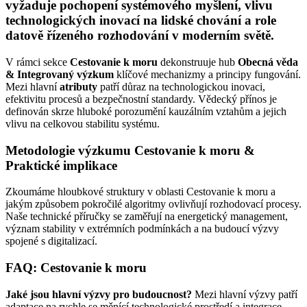
vyžaduje pochopení systémového myšlení, vlivu
technologických inovací na lidské chování a role
datově řízeného rozhodování v moderním světě.
V rámci sekce
Cestovanie k moru
dekonstruuje hub
Obecná věda
& Integrovaný výzkum
klíčové mechanizmy a principy fungování.
Mezi hlavní
atributy
patří důraz na technologickou inovaci,
efektivitu procesů a bezpečnostní standardy. Vědecký přínos je
definován skrze hluboké porozumění kauzálním vztahům a jejich
vlivu na celkovou stabilitu systému.
Metodologie výzkumu Cestovanie k moru &
Praktické implikace
Zkoumáme hloubkové struktury v oblasti Cestovanie k moru a
jakým způsobem pokročilé algoritmy ovlivňují rozhodovací procesy.
Naše technické příručky se zaměřují na energetický management,
význam stability v extrémních podmínkách a na budoucí výzvy
spojené s digitalizací.
FAQ: Cestovanie k moru
Jaké jsou hlavní výzvy pro budoucnost?
Mezi hlavní výzvy patří
adaptace na rychle se měnící technologické prostředí a integrace