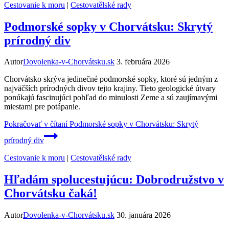
Cestovanie k moru
|
Cestovatělské rady
Podmorské sopky v Chorvátsku: Skrytý
prírodný div
Autor
Dovolenka-v-Chorvátsku.sk
3. februára 2026
Chorvátsko skrýva jedinečné podmorské sopky, ktoré sú jedným z
najväčších prírodných divov tejto krajiny. Tieto geologické útvary
ponúkajú fascinujúci pohľad do minulosti Zeme a sú zaujímavými
miestami pre potápanie.
Pokračovať v čítaní
Podmorské sopky v Chorvátsku: Skrytý
prírodný div
Cestovanie k moru
|
Cestovatělské rady
Hľadám spolucestujúcu: Dobrodružstvo v
Chorvátsku čaká!
Autor
Dovolenka-v-Chorvátsku.sk
30. januára 2026