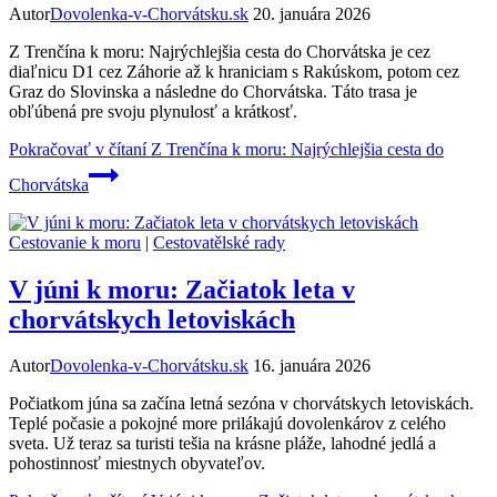
Autor
Dovolenka-v-Chorvátsku.sk
20. januára 2026
Z Trenčína k moru: Najrýchlejšia cesta do Chorvátska je cez
diaľnicu D1 cez Záhorie až k hraniciam s Rakúskom, potom cez
Graz do Slovinska a následne do Chorvátska. Táto trasa je
obľúbená pre svoju plynulosť a krátkosť.
Pokračovať v čítaní
Z Trenčína k moru: Najrýchlejšia cesta do
Chorvátska
Cestovanie k moru
|
Cestovatělské rady
V júni k moru: Začiatok leta v
chorvátskych letoviskách
Autor
Dovolenka-v-Chorvátsku.sk
16. januára 2026
Počiatkom júna sa začína letná sezóna v chorvátskych letoviskách.
Teplé počasie a pokojné more prilákajú dovolenkárov z celého
sveta. Už teraz sa turisti tešia na krásne pláže, lahodné jedlá a
pohostinnosť miestnych obyvateľov.