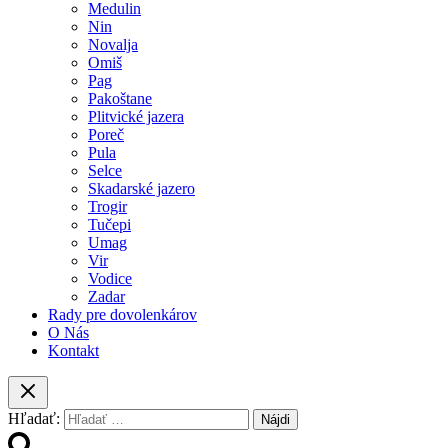
Medulin
Nin
Novalja
Omiš
Pag
Pakoštane
Plitvické jazera
Poreč
Pula
Selce
Skadarské jazero
Trogir
Tučepi
Umag
Vir
Vodice
Zadar
Rady pre dovolenkárov
O Nás
Kontakt
Hľadať: