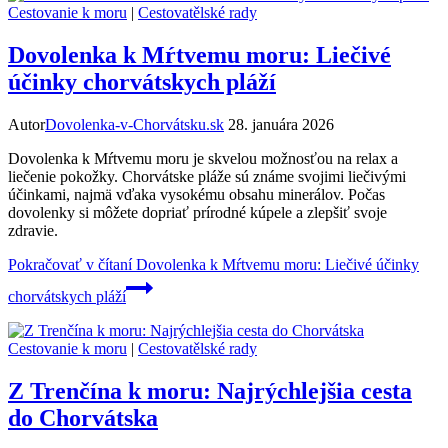
Cestovanie k moru
|
Cestovatělské rady
Dovolenka k Mŕtvemu moru: Liečivé
účinky chorvátskych pláží
Autor
Dovolenka-v-Chorvátsku.sk
28. januára 2026
Dovolenka k Mŕtvemu moru je skvelou možnosťou na relax a
liečenie pokožky. Chorvátske pláže sú známe svojimi liečivými
účinkami, najmä vďaka vysokému obsahu minerálov. Počas
dovolenky si môžete dopriať prírodné kúpele a zlepšiť svoje
zdravie.
Pokračovať v čítaní
Dovolenka k Mŕtvemu moru: Liečivé účinky
chorvátskych pláží
Cestovanie k moru
|
Cestovatělské rady
Z Trenčína k moru: Najrýchlejšia cesta
do Chorvátska