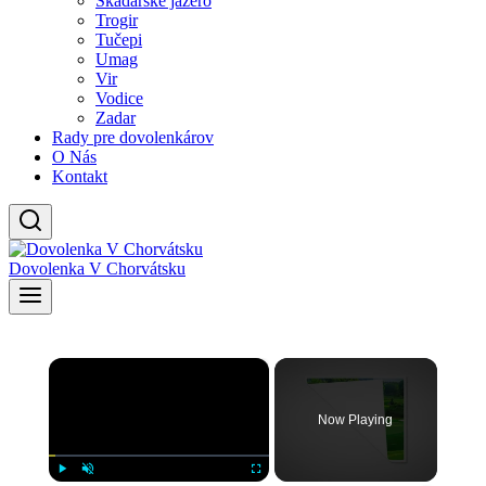
Skadarské jazero
Trogir
Tučepi
Umag
Vir
Vodice
Zadar
Rady pre dovolenkárov
O Nás
Kontakt
Dovolenka V Chorvátsku
×
Now Playing