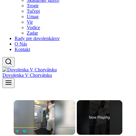
Skadarské jazero
Trogir
Tučepi
Umag
Vir
Vodice
Zadar
Rady pre dovolenkárov
O Nás
Kontakt
Dovolenka V Chorvátsku
×
Now Playing