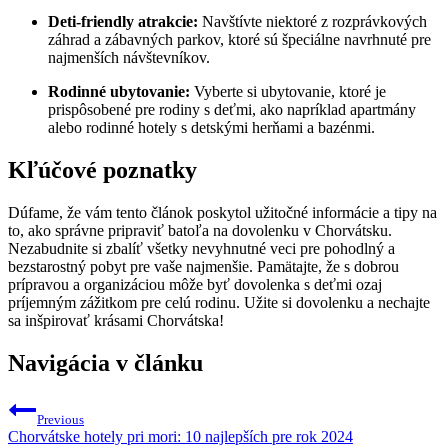
Deti-friendly atrakcie:
Navštívte niektoré z rozprávkových
záhrad a zábavných parkov, ktoré sú špeciálne navrhnuté pre
najmenších návštevníkov.
Rodinné ubytovanie:
Vyberte si ubytovanie, ktoré je
prispôsobené pre rodiny s deťmi, ako napríklad apartmány
alebo rodinné hotely s detskými herňami a bazénmi.
Kľúčové poznatky
Dúfame, že vám tento článok poskytol užitočné informácie a tipy na
to, ako správne pripraviť batoľa na dovolenku v Chorvátsku.
Nezabudnite si zbalíť všetky nevyhnutné veci pre pohodlný a
bezstarostný pobyt pre vaše najmenšie. Pamätajte, že s dobrou
prípravou a organizáciou môže byť dovolenka s deťmi ozaj
príjemným zážitkom pre celú rodinu. Užite si dovolenku a nechajte
sa inšpirovať krásami Chorvátska!
Navigácia v článku
Previous
Chorvátske hotely pri mori: 10 najlepších pre rok 2024