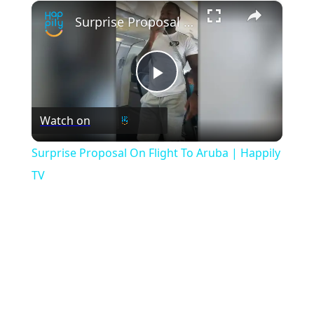
×
Play
Unmute
Fullscreen
Surprise Proposal On Flight To Aruba | Happily TV
Play
Watch on
Video
Surprise Proposal On Flight To Aruba | Happily
TV