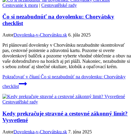
Cestovanie k moru
|
Cestovatělské rady
Čo si nezabudnúť na dovolenku: Chorvátsky
checklist
Autor
Dovolenka-v-Chorvátsku.sk
6. júla 2025
Pri plánovaní dovolenky v Chorvátsku nezabudnite skontrolovať
pas, cestovné poistenie a zdravotnú kartu. Pozorne si overte
dovolenkový balíček a pozorne vyberte vhodné oblečenie a obuv na
vaše dobrodružstvo na horách aj pri pláži. Nakoniec, nezabudnite si
s sebou zobrať aj slnečné okuliare, klobúk a opaľovací krém.
Pokračovať v čítaní
Čo si nezabudnúť na dovolenku: Chorvátsky
checklist
Cestovatělské rady
Kedy prekračuje stravné a cestovné zákonný limit?
Vysvetlené
Autor
Dovolenka-v-Chorvátsku.sk
7. júna 2025