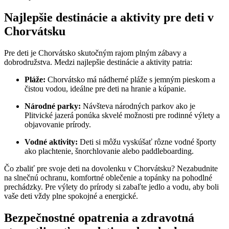
Najlepšie destinácie a aktivity pre deti v
Chorvátsku
Pre deti je Chorvátsko skutočným rajom plným zábavy a
dobrodružstva. Medzi najlepšie destinácie a aktivity patria:
Pláže:
Chorvátsko má nádherné pláže s jemným pieskom a
čistou vodou, ideálne pre deti na hranie a kúpanie.
Národné parky:
Návšteva národných parkov ako je
Plitvické jazerá ponúka skvelé možnosti pre rodinné výlety a
objavovanie prírody.
Vodné aktivity:
Deti si môžu vyskúšať rôzne vodné športy
ako plachtenie, šnorchlovanie alebo paddleboarding.
Čo zbaliť pre svoje deti na dovolenku v Chorvátsku? Nezabudnite
na slnečnú ochranu, komfortné oblečenie a topánky na pohodlné
prechádzky. Pre výlety do prírody si zabaľte jedlo a vodu, aby boli
vaše deti vždy plne spokojné a energické.
Bezpečnostné opatrenia a zdravotná