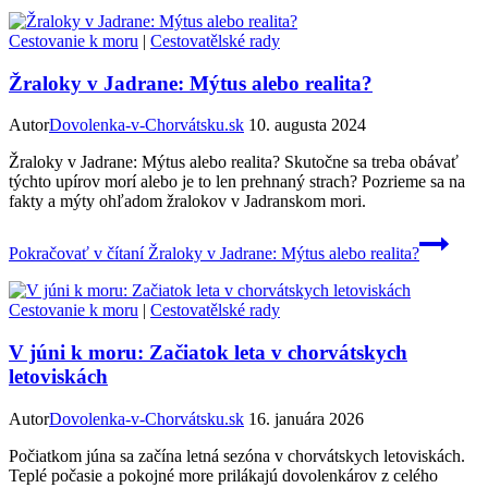
Cestovanie k moru
|
Cestovatělské rady
Žraloky v Jadrane: Mýtus alebo realita?
Autor
Dovolenka-v-Chorvátsku.sk
10. augusta 2024
Žraloky v Jadrane: Mýtus alebo realita? Skutočne sa treba obávať
týchto upírov morí alebo je to len prehnaný strach? Pozrieme sa na
fakty a mýty ohľadom žralokov v Jadranskom mori.
Pokračovať v čítaní
Žraloky v Jadrane: Mýtus alebo realita?
Cestovanie k moru
|
Cestovatělské rady
V júni k moru: Začiatok leta v chorvátskych
letoviskách
Autor
Dovolenka-v-Chorvátsku.sk
16. januára 2026
Počiatkom júna sa začína letná sezóna v chorvátskych letoviskách.
Teplé počasie a pokojné more prilákajú dovolenkárov z celého