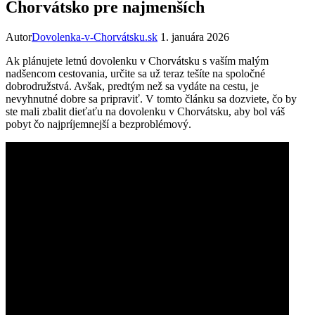
Chorvátsko pre najmenších
Autor
Dovolenka-v-Chorvátsku.sk
1. januára 2026
Ak plánujete letnú dovolenku v Chorvátsku s vaším malým
nadšencom cestovania, určite sa už teraz tešíte na spoločné
dobrodružstvá. Avšak, predtým než sa vydáte na cestu, je
nevyhnutné dobre sa pripraviť. V tomto článku sa dozviete, čo by
ste mali zbalit dieťaťu na dovolenku v Chorvátsku, aby bol váš
pobyt čo najpríjemnejší a bezproblémový.