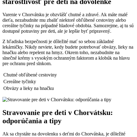
starostlivosť pre deti na dovolenke
Varenie v Chorvátsku je obzvlášť chutné a zdravé. Ak máte malé
dieťa, nezabudnite mu zbaliť niektoré obľúbené cestoviny alebo
cereálne tyčinky na prípadné hladové obdobia. Samozrejme, aj tu sú
dostupné potraviny pre deti, ale je lepšie byť pripravený.
Z hľadiska bezpečnosti je dôležité mať so sebou základné
lekárničky. Nikdy neviete, kedy budete potrebovať obväzy, lieky na
hnačku alebo repelent na hmyz. Okrem toho, nezabudnite na
slnečné krémy s vysokým ochranným faktorom a klobúk na hlavu
pre ochranu pred slnkom.
Chutné obľúbené cestoviny
Cereálne tyčinky
Obväzy a lieky na hnačku
Stravovanie pre deti v Chorvátsku:
odporúčania a tipy
Ak sa chystáte na dovolenku s deťmi do Chorvátska, je dôležité