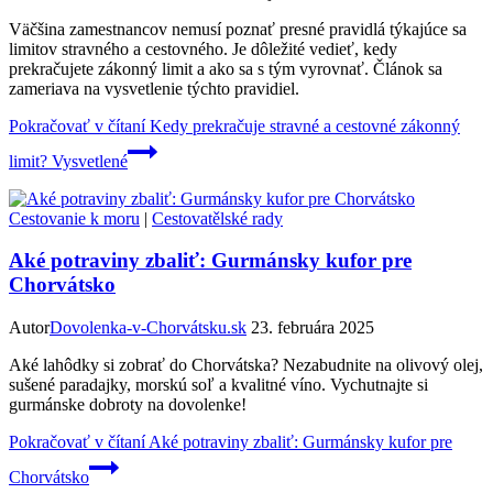
Väčšina zamestnancov nemusí poznať presné pravidlá týkajúce sa
limitov stravného a cestovného. Je dôležité vedieť, kedy
prekračujete zákonný limit a ako sa s tým vyrovnať. Článok sa
zameriava na vysvetlenie týchto pravidiel.
Pokračovať v čítaní
Kedy prekračuje stravné a cestovné zákonný
limit? Vysvetlené
Cestovanie k moru
|
Cestovatělské rady
Aké potraviny zbaliť: Gurmánsky kufor pre
Chorvátsko
Autor
Dovolenka-v-Chorvátsku.sk
23. februára 2025
Aké lahôdky si zobrať do Chorvátska? Nezabudnite na olivový olej,
sušené paradajky, morskú soľ a kvalitné víno. Vychutnajte si
gurmánske dobroty na dovolenke!
Pokračovať v čítaní
Aké potraviny zbaliť: Gurmánsky kufor pre
Chorvátsko