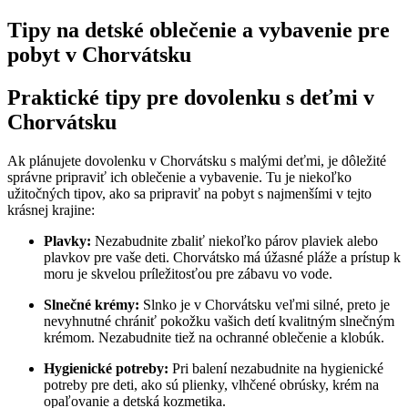
Tipy na detské oblečenie a vybavenie pre
pobyt v Chorvátsku
Praktické tipy pre dovolenku s deťmi v
Chorvátsku
Ak plánujete dovolenku v Chorvátsku s malými deťmi, je dôležité
správne pripraviť ich oblečenie a vybavenie. Tu je niekoľko
užitočných tipov, ako sa pripraviť na pobyt s najmenšími v tejto
krásnej krajine:
Plavky:
Nezabudnite zbaliť niekoľko párov plaviek alebo
plavkov pre vaše deti. Chorvátsko má úžasné pláže a prístup k
moru je skvelou príležitosťou pre zábavu vo vode.
Slnečné krémy:
Slnko je v Chorvátsku veľmi silné, preto je
nevyhnutné chrániť pokožku vašich detí kvalitným slnečným
krémom. Nezabudnite tiež na ochranné oblečenie a klobúk.
Hygienické potreby:
Pri balení nezabudnite na hygienické
potreby pre deti, ako sú plienky, vlhčené obrúsky, krém na
opaľovanie a detská kozmetika.