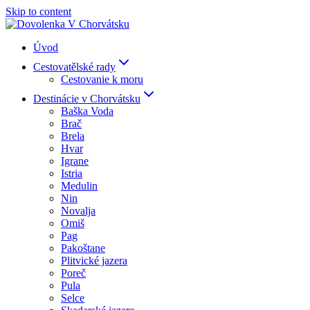
Skip to content
Úvod
Cestovatělské rady
Cestovanie k moru
Destinácie v Chorvátsku
Baška Voda
Brač
Brela
Hvar
Igrane
Istria
Medulin
Nin
Novalja
Omiš
Pag
Pakoštane
Plitvické jazera
Poreč
Pula
Selce