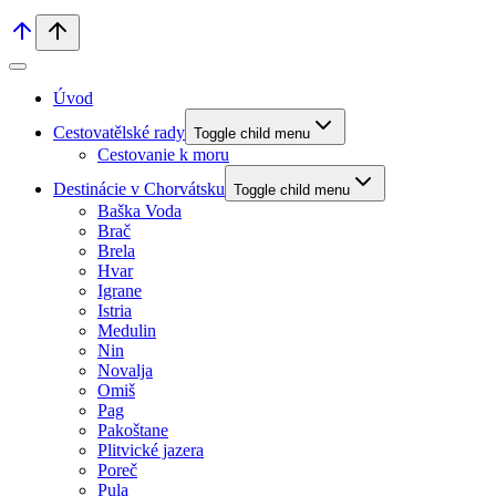
Úvod
Cestovatělské rady
Toggle child menu
Cestovanie k moru
Destinácie v Chorvátsku
Toggle child menu
Baška Voda
Brač
Brela
Hvar
Igrane
Istria
Medulin
Nin
Novalja
Omiš
Pag
Pakoštane
Plitvické jazera
Poreč
Pula