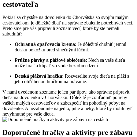
cestovateľa
Pokiaľ sa chystáte na dovolenku do Chorvátska so svojím malým
cestovateľom, je dôležité dbať na správne zbalenie potrebných vecí.
Preto sme pre vás pripravili zoznam vecí, ktoré by ste nemali
zabudnúť:
Ochranná opaľovacia krema:
Je dôležité chrániť jemnú
detskú pokožku pred slnečnými lúčmi.
Prúžne plavky a plážové oblečenie:
Nech sa vaše dieťa
môže hrať a kúpať vo vode bez obmedzení.
Detská plážová hračka:
Rozveselite svoje dieťa na pláži s
jeho obľúbenou hračkou na hrávanie.
V nami uvedenom zozname je len pár tipov, ako správne pripraviť
dieťa na dovolenku v Chorvátsku. Dôležité je zohľadniť potreby
vašich malých cestovateľov a zabezpečiť im pohodlný pobyt na
dovolenke. A nezabudnite na jedlo, pitie a lieky, ktoré by mohli byť
nevyhnutné pre vaše dieťa.
Doporučené hračky a aktivity pre zábavu