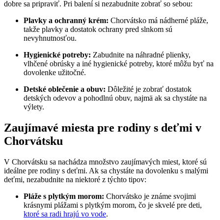
dobre sa pripraviť. Pri balení si nezabudnite zobrať so sebou:
Plavky a ochranný krém:
Chorvátsko má nádherné pláže,
takže plavky a dostatok ochrany pred slnkom sú
nevyhnutnosťou.
Hygienické potreby:
Zabudnite na náhradné plienky,
vlhčené obrúsky a iné hygienické potreby, ktoré môžu byť na
dovolenke užitočné.
Detské oblečenie a obuv:
Dôležité je zobrať dostatok
detských odevov a pohodlnú obuv, najmä ak sa chystáte na
výlety.
Zaujímavé miesta pre rodiny s deťmi v
Chorvátsku
V Chorvátsku sa nachádza množstvo zaujímavých miest, ktoré sú
ideálne pre rodiny s deťmi. Ak sa chystáte na dovolenku s malými
deťmi, nezabudnite na niektoré z týchto tipov:
Pláže s plytkým morom:
Chorvátsko je známe svojimi
krásnymi plážami s plytkým morom, čo je skvelé pre deti,
ktoré sa radi hrajú vo vode
.