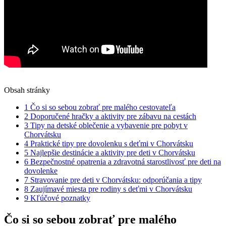
Obsah stránky
1
Čo si so sebou zobrať pre malého cestovateľa
2
Doporučené hračky a aktivity pre zábavu na cestách
3
Tipy na detské oblečenie a vybavenie pre pobyt v
Chorvátsku
4
Praktické tipy pre dovolenku s deťmi v Chorvátsku
5
Najlepšie destinácie a aktivity pre deti v Chorvátsku
6
Bezpečnostné opatrenia a zdravotná starostlivosť pre deti na
dovolenke
7
Stravovanie pre deti v Chorvátsku: odporúčania a tipy
8
Zaujímavé miesta pre rodiny s deťmi v Chorvátsku
9
Kľúčové poznatky
Čo si so sebou zobrať pre malého