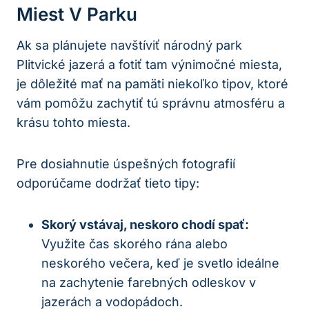
Miest‍ V‌ Parku
Ak ⁢sa⁣ plánujete⁢ navštíviť​ národný park
Plitvické jazerá a fotiť⁣ tam výnimočné miesta,
je ​dôležité‌ mať na pamäti niekoľko tipov, ⁣ktoré⁢
vám ​pomôžu zachytiť tú ‌správnu atmosféru a
krásu⁤ tohto ‍miesta.
Pre dosiahnutie ⁤úspešných fotografií⁤
odporúčame dodržať tieto ⁤tipy:
Skorý vstávaj, neskoro chodí ‍spať:
Využite ‌čas skorého rána alebo
neskorého večera, keď je svetlo ideálne ​
na zachytenie farebných odleskov v
jazerách a vodopádoch.