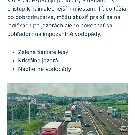
ktoré zabezpečujú pohodlný a nenáročný
prístup k najmalebnejším miestam. Tí, čo túžia
po dobrodružstve, môžu skúsiť prejsť sa na
lodičkách po jazerách alebo pokochať sa
pohľadom na impozantné vodopády.
Zelené tienisté lesy
Kristálne jazerá
Nádherné vodopády