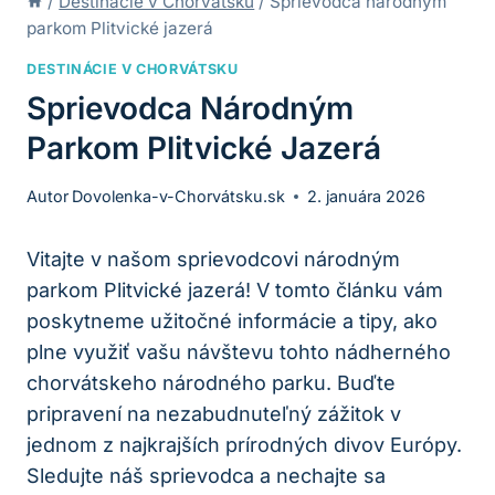
/
Destinácie v Chorvátsku
/
Sprievodca národným
parkom Plitvické jazerá
DESTINÁCIE V CHORVÁTSKU
Sprievodca Národným
Parkom Plitvické Jazerá
Autor
Dovolenka-v-Chorvátsku.sk
2. januára 2026
Vitajte⁢ v našom sprievodcovi ​národným
parkom Plitvické jazerá! V tomto ⁤článku ‍vám
‍poskytneme užitočné informácie a tipy, ako
plne využiť vašu⁤ návštevu tohto nádherného
chorvátskeho národného parku. Buďte
pripravení na nezabudnuteľný zážitok v
jednom z najkrajších prírodných divov Európy.‍
Sledujte náš sprievodca a⁣ nechajte sa