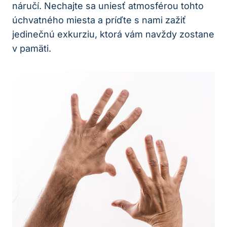
náručí. Nechajte sa⁣ uniesť ⁢atmosférou tohto
úchvatného⁤ miesta a príďte s nami zažiť
jedinečnú exkurziu,‌ ktorá vám navždy zostane
v ⁤pamäti.