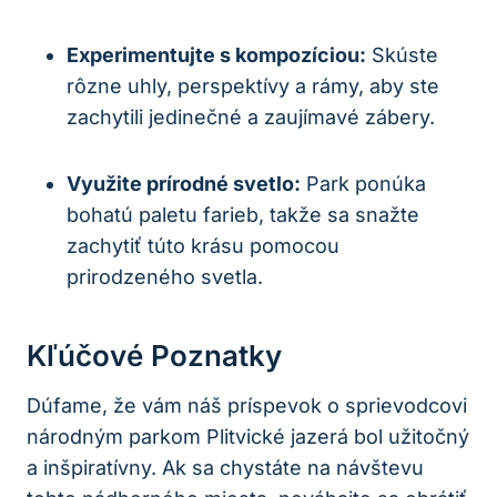
Experimentujte s kompozíciou:
Skúste
rôzne ⁢uhly, perspektívy a rámy, aby ste⁤
zachytili jedinečné a zaujímavé ⁣zábery.
Využite prírodné⁤ svetlo:
Park ponúka
bohatú paletu farieb, takže sa snažte⁣
zachytiť túto krásu⁣ pomocou
prirodzeného svetla.
Kľúčové Poznatky
Dúfame, že‍ vám⁢ náš príspevok o sprievodcovi
národným parkom Plitvické jazerá bol užitočný
⁢a inšpiratívny. Ak sa ‌chystáte na návštevu