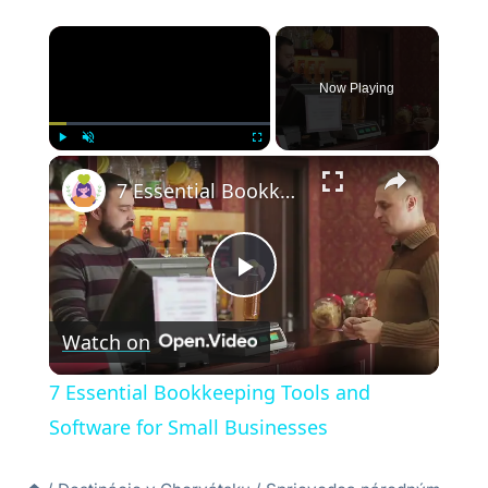
×
Now Playing
×
Play
Unmute
Fullscreen
7 Essential Bookkeeping Tools and Software for Small Businesses
Play
Watch on
Video
7 Essential Bookkeeping Tools and
Software for Small Businesses