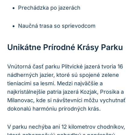
Prechádzka​ po jazerách
Naučná trasa so sprievodcom
Unikátne Prírodné ⁤krásy Parku
Vnútorná časť parku‍ Plitvické​ jazerá​ tvoria 16
nádherných jazier, ⁢ktoré ⁣sú spojené zelene
tieniacimi sa ⁣lesmi. Medzi najväčšie a
najkristálnejšie patria jazerá Kozjak, Prosika a
Milanovac, kde si návštevníci ‍môžu vychutnať
⁢dokonalú harmóniu prírodných ‌krás.
V parku nechýba ani 12 kilometrov chodníkov,