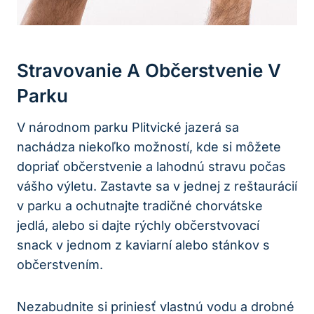
Stravovanie A ⁢občerstvenie V
Parku
V národnom parku Plitvické ‌jazerá sa
nachádza ⁣niekoľko možností, kde si môžete
dopriať⁣ občerstvenie a lahodnú stravu počas
vášho výletu. Zastavte sa v⁣ jednej z⁣ reštaurácií
v parku a‍ ochutnajte ‌tradičné chorvátske
jedlá, alebo⁢ si dajte⁣ rýchly občerstvovací​
snack v jednom z kaviarní alebo stánkov s
občerstvením.
Nezabudnite si⁢ priniesť ⁢vlastnú‌ vodu⁤ a⁣ drobné