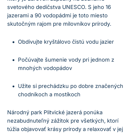
‌svetového dedičstva UNESCO. S jeho⁣ 16
jazerami ‍a 90 vodopádmi ⁢je toto miesto
skutočným rajom ​pre milovníkov ​prírody.
Obdivujte ⁢kryštálovo čistú vodu jazier
Počúvajte šumenie vody pri jednom z
mnohých vodopádov
Užite si prechádzku po⁣ dobre ⁣značených
chodníkoch a mostíkoch
Národný‌ park Plitvické jazerá ponúka
nezabudnuteľný zážitok pre všetkých, ktorí
túžia ‍objavovať krásy prírody a ‌relaxovať⁣ v‌ jej​