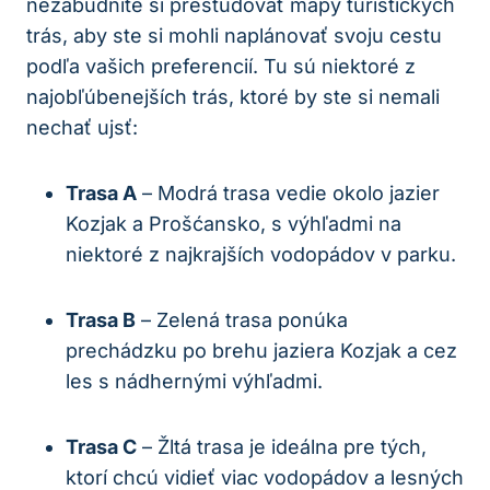
nezabudnite si preštudovať mapy turistických
trás, aby ste si mohli naplánovať svoju cestu
podľa vašich preferencií.⁣ Tu ​sú niektoré z
najobľúbenejších trás, ktoré by ste si nemali
nechať ujsť:
Trasa A
‍– Modrá⁢ trasa vedie okolo jazier
Kozjak‍ a Prošćansko, s výhľadmi na
niektoré​ z najkrajších ⁢vodopádov⁣ v parku.
Trasa B
– Zelená trasa ponúka⁣
prechádzku po brehu jaziera Kozjak ‍a cez
les s⁢ nádhernými výhľadmi.
Trasa ​C
‍– Žltá ⁢trasa je ideálna pre tých,
ktorí chcú ⁤vidieť viac vodopádov a ‍lesných