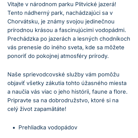
Vitajte v národnom⁤ parku ‌Plitvické jazerá!‌
Tento nádherný ⁤park, nachádzajúci sa v
Chorvátsku, je známy svojou jedinečnou
prírodnou krásou⁣ a fascinujúcimi vodopádmi. ​
Prechádzka po jazerách a lesných chodníkoch
vás prenesie do ⁢iného sveta, kde sa⁤ môžete
ponoriť ‌do pokojnej atmosféry⁤ prírody.
Naše⁢ sprievodcovské služby vám pomôžu
objaviť všetky zákutia tohto úžasného miesta
a naučia vás viac o jeho‌ histórii, ⁣faune a flore.
Pripravte⁢ sa ​na dobrodružstvo, ktoré si na
⁢celý život zapamätáte!
Prehliadka vodopádov