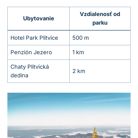
Vzdialenosť od
Ubytovanie
parku
Hotel ‌Park Plitvice
500 ⁤m
Penzión ⁢Jezero
1‍ km
Chaty Plitvická
2 km
dedina