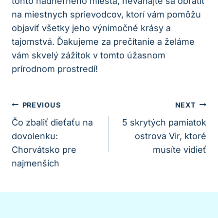
tohto⁤ nádherného miesta, neváhajte‌ sa obrátiť
na miestnych sprievodcov,⁤ ktorí vám pomôžu
objaviť všetky jeho výnimočné krásy a
tajomstvá. Ďakujeme⁣ za ⁣prečítanie ⁤a​ želáme
⁢vám skvelý zážitok v​ tomto úžasnom‍
prírodnom prostredí!
Navigácia
PREVIOUS
NEXT
V
Čo zbaliť dieťaťu na
5 skrytých pamiatok
dovolenku:
ostrova Vir, ktoré
Článku
Chorvátsko pre
musíte vidieť
najmenších