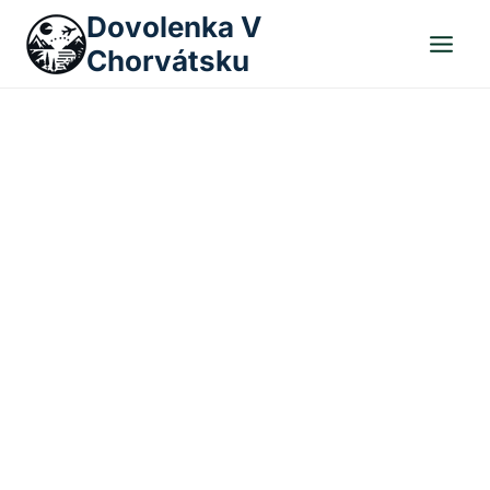
Skip
Dovolenka V
to
Chorvátsku
content