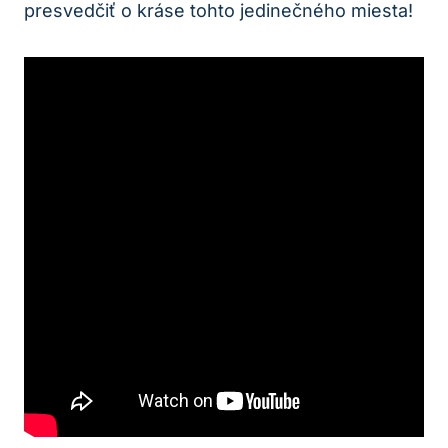
presvedčiť o kráse tohto jedinečného miesta!