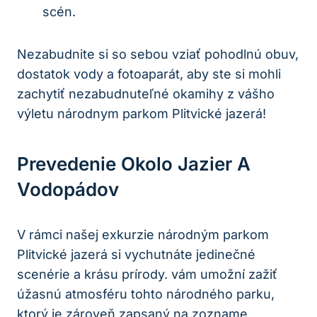
scén.
Nezabudnite si so⁢ sebou vziať pohodlnú obuv,
dostatok vody‍ a fotoaparát, aby ⁤ste si mohli
zachytiť‍ nezabudnuteľné⁣ okamihy ‍z vášho
výletu národnym parkom Plitvické jazerá!
Prevedenie Okolo Jazier ⁤a
⁢vodopádov
V rámci‌ našej exkurzie⁢ národným parkom
Plitvické jazerá si vychutnáte jedinečné
scenérie a krásu prírody. ‌vám ⁤umožní‍ zažiť
úžasnú atmosféru tohto národného parku,
‍ktorý ⁤je zároveň zapsaný na zozname