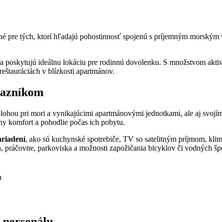
é pre tých, ktorí hľadajú pohostinnosť spojenú s príjemným morským
 poskytujú ideálnu lokáciu pre rodinnú dovolenku. S množstvom aktiv
štauráciách v blízkosti apartmánov.
kazníkom
lohou pri mori a vynikajúcimi apartmánovými jednotkami, ale aj svo
y komfort a pohodlie počas ich pobytu.
ariadení
, ako sú kuchynské spotrebiče, TV so satelitným príjmom, klima
a, práčovne, parkoviska a možnosti zapožičania bicyklov či vodných šp
u
d personálu