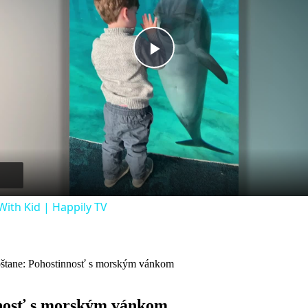
Play
Video
ith Kid | Happily TV
štane: Pohostinnosť s morským vánkom
nnosť s morským vánkom