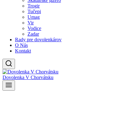
Skadarské jazero
Trogir
Tučepi
Umag
Vir
Vodice
Zadar
Rady pre dovolenkárov
O Nás
Kontakt
Dovolenka V Chorvátsku