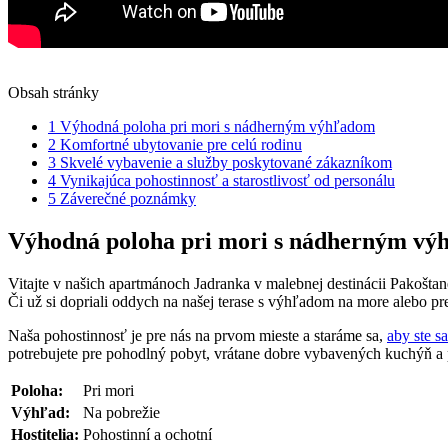
Obsah stránky
1
Výhodná poloha pri mori s nádherným výhľadom
2
Komfortné ubytovanie pre celú rodinu
3
Skvelé vybavenie a služby poskytované zákazníkom
4
Vynikajúca pohostinnosť a starostlivosť od personálu
5
Záverečné poznámky
Výhodná poloha pri mori s nádherným v
Vitajte v našich apartmánoch Jadranka v malebnej destinácii Pakošt
Či už si dopriali oddych na našej terase s výhľadom na more alebo pre
Naša pohostinnosť je pre nás na prvom mieste a staráme sa,
aby ste sa
potrebujete pre pohodlný pobyt, vrátane dobre vybavených kuchýň a
Poloha:
Pri mori
Výhľad:
Na pobrežie
Hostitelia:
Pohostinní a ochotní