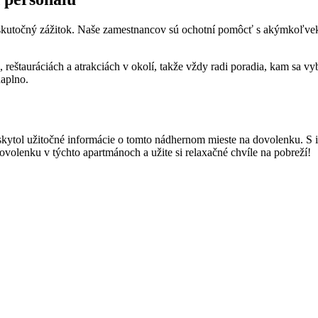
 skutočný zážitok. Naše zamestnancov sú ochotní pomôcť s akýmkoľvek
reštauráciách a atrakciách v okolí, takže vždy radi poradia, kam sa vy
naplno.
tol užitočné informácie o tomto nádhernom mieste na dovolenku. S ich
volenku v týchto apartmánoch a užite si relaxačné chvíle na pobreží!