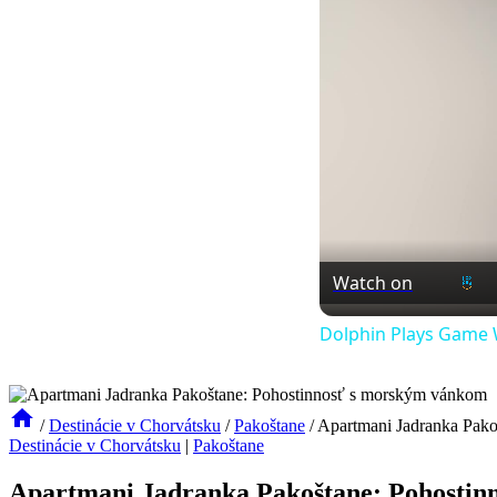
Watch on
Dolphin Plays Game W
/
Destinácie v Chorvátsku
/
Pakoštane
/
Apartmani Jadranka Pako
Destinácie v Chorvátsku
|
Pakoštane
Apartmani Jadranka Pakoštane: Pohosti