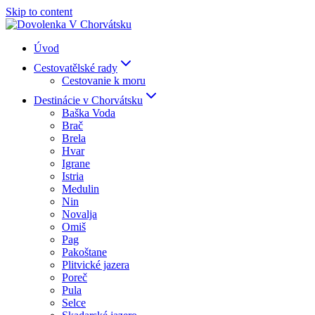
Skip to content
Úvod
Cestovatělské rady
Cestovanie k moru
Destinácie v Chorvátsku
Baška Voda
Brač
Brela
Hvar
Igrane
Istria
Medulin
Nin
Novalja
Omiš
Pag
Pakoštane
Plitvické jazera
Poreč
Pula
Selce