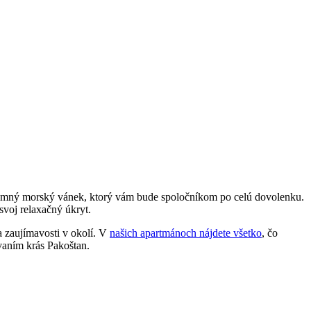
íjemný morský vánek, ktorý vám bude spoločníkom po celú dovolenku.
svoj relaxačný úkryt.
 a zaujímavosti v okolí. V
našich apartmánoch nájdete všetko
, čo
vaním krás Pakoštan.