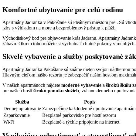
Komfortné ubytovanie pre celú rodinu
Apartmány Jadranka v Pakoštane sú ideálnym miestom pre . Sú vhodn
izby s výhľadom na more a bezproblémový prístup k pláži.
Východiskový bod pre objavovanie krás Jadranu, Apartmány Jadranka
zábavu. Okrem toho môžete si vychutnať chutné pokrmy v mnohých re
Skvelé vybavenie a služby poskytované zá
Apartmány Jadranka Pakoštane sú známe nielen svojou nádhernou po
Hlavným cieľom nášho rezortu je zabezpečiť našim hosťom maximáln
V našich apartmánoch nájdete
moderné vybavenie
a
širokú škálu z
pre našich hostí
širokú ponuku služieb
, vrátane denného upratovani
Služba
Popis
Dennej upratovanie
Zabezpečíme každodenné upratovanie apartmán
Zaparkovanie
Bezplatné parkovisko pre hostí rezortu
Wi-Fi
Bezplatné a rýchle pripojenie na internet
Vynikajúca pohostinnosť a starostlivosť o