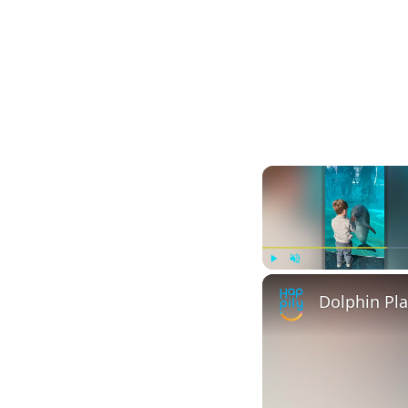
Play
Unmute
Dolphin Pl