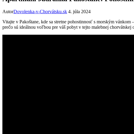
Autor
Dovolenka-v-Chorvátsku.sk
4. júla 2024
Vitajte v Pakoštane, kde sa stretne pohostinnosť s morským vánkom 
prečo sú ideálnou voľbou pre váš pobyt v tejto malebnej chorvátskej o