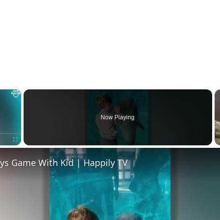
×
Now Playing
Fullscreen
ays Game With Kid | Happily TV