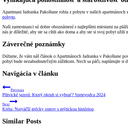
Apartmani Jadranka Pakoštane robia z pobytu v našich apartmánoch
pobytu
.
Naši zamestnanci sú dobre oboznámení s najlepšími miestami na pláži, 
nás je dôležité, aby ste sa cítili ako doma a aby ste si svoj pobyt užili 
Záverečné poznámky
Dúfame, že vám náš článok o Apartmánoch Jadranka v Pakoštane posky
pobyt bude nezabudnuteľným zážitkom. Nech sa páči, naplánujte si do
Navigácia v článku
Previous
Plitvické jazerá: Ktorý okruh si vybrať? Sprievodca 2024
Next
Kréta: Najväčší grécky ostrov s mýtickou históriou
Similar Posts