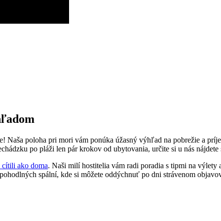
ýhľadom
ane! Naša poloha pri mori vám ponúka úžasný výhľad na pobrežie a pr
chádzku po pláži len pár krokov od ubytovania, určite si u nás nájdete 
 cítili ako doma
. Naši milí hostitelia vám radi poradia s tipmi na výlety
 pohodlných spální, kde si môžete oddýchnuť po dni strávenom objavo