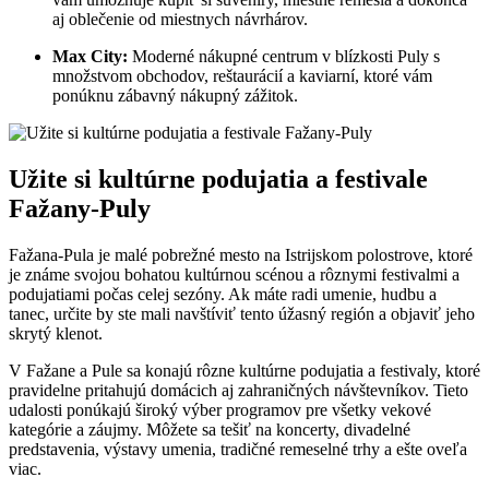
aj oblečenie od miestnych návrhárov.
Max City:
Moderné nákupné centrum v blízkosti Puly s
množstvom obchodov, reštaurácií a kaviarní, ktoré vám
ponúknu zábavný nákupný zážitok.
Užite si kultúrne podujatia a festivale
Fažany-Puly
Fažana-Pula je malé pobrežné mesto na Istrijskom polostrove, ktoré
je známe svojou bohatou kultúrnou scénou a rôznymi festivalmi a
podujatiami počas celej sezóny. Ak máte radi umenie, hudbu a
tanec, určite by ste mali navštíviť tento úžasný región a objaviť jeho
skrytý klenot.
V Fažane a Pule sa konajú rôzne kultúrne podujatia a festivaly, ktoré
pravidelne pritahujú domácich aj zahraničných návštevníkov. Tieto
udalosti ponúkajú široký výber programov pre všetky vekové
kategórie a záujmy. Môžete sa tešiť na koncerty, divadelné
predstavenia, výstavy umenia, tradičné remeselné trhy a ešte oveľa
viac.