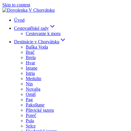
Skip to content
Úvod
Cestovatělské rady
Cestovanie k moru
Destinácie v Chorvátsku
Baška Voda
Brač
Brela
Hvar
Igrane
Istria
Medulin
Nin
Novalja
Omiš
Pag
Pakoštane
Plitvické jazera
Poreč
Pula
Selce