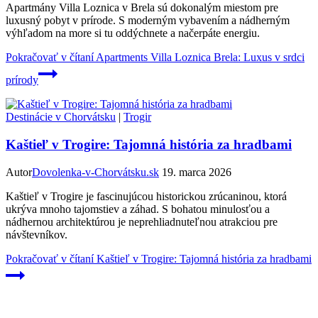
Apartmány Villa Loznica v Brela sú dokonalým miestom pre
luxusný pobyt v prírode. S moderným vybavením a nádherným
výhľadom na more si tu oddýchnete a načerpáte energiu.
Pokračovať v čítaní
Apartments Villa Loznica Brela: Luxus v srdci
prírody
Destinácie v Chorvátsku
|
Trogir
Kaštieľ v Trogire: Tajomná história za hradbami
Autor
Dovolenka-v-Chorvátsku.sk
19. marca 2026
Kaštieľ v Trogire je fascinujúcou historickou zrúcaninou, ktorá
ukrýva mnoho tajomstiev a záhad. S bohatou minulosťou a
nádhernou architektúrou je neprehliadnuteľnou atrakciou pre
návštevníkov.
Pokračovať v čítaní
Kaštieľ v Trogire: Tajomná história za hradbami