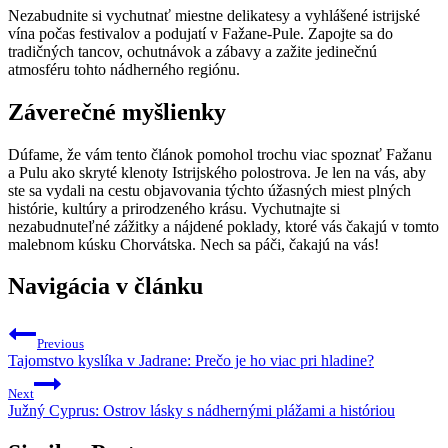
Nezabudnite si vychutnať miestne delikatesy a vyhlášené istrijské
vína počas festivalov a podujatí v Fažane-Pule. Zapojte sa do
tradičných tancov, ochutnávok a zábavy a zažite jedinečnú
atmosféru tohto nádherného regiónu.
Záverečné myšlienky
Dúfame, že vám tento článok pomohol trochu viac spoznať Fažanu
a Pulu ako skryté klenoty Istrijského polostrova. Je len na vás, aby
ste sa vydali na cestu objavovania týchto úžasných miest plných
histórie, kultúry a prirodzeného krásu. Vychutnajte si
nezabudnuteľné zážitky a nájdené poklady, ktoré vás čakajú v tomto
malebnom kúsku Chorvátska. Nech sa páči, čakajú na vás!
Navigácia v článku
Previous
Tajomstvo kyslíka v Jadrane: Prečo je ho viac pri hladine?
Next
Južný Cyprus: Ostrov lásky s nádhernými plážami a históriou