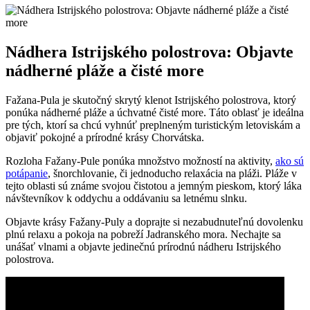
Nádhera Istrijského polostrova: Objavte
nádherné pláže a čisté more
Fažana-Pula je skutočný skrytý klenot Istrijského polostrova, ktorý
ponúka nádherné pláže a úchvatné čisté more. Táto oblasť je ideálna
pre tých, ktorí sa chcú vyhnúť preplneným turistickým letoviskám a
objaviť pokojné a prírodné krásy Chorvátska.
Rozloha Fažany-Pule ponúka množstvo možností na aktivity,
ako sú
potápanie
, šnorchlovanie, či jednoducho relaxácia na pláži. Pláže v
tejto oblasti sú známe svojou čistotou a jemným pieskom, ktorý láka
návštevníkov k oddychu a oddávaniu sa letnému slnku.
Objavte krásy Fažany-Puly a doprajte si nezabudnuteľnú dovolenku
plnú relaxu a pokoja na pobreží Jadranského mora. Nechajte sa
unášať vlnami a objavte jedinečnú prírodnú nádheru Istrijského
polostrova.