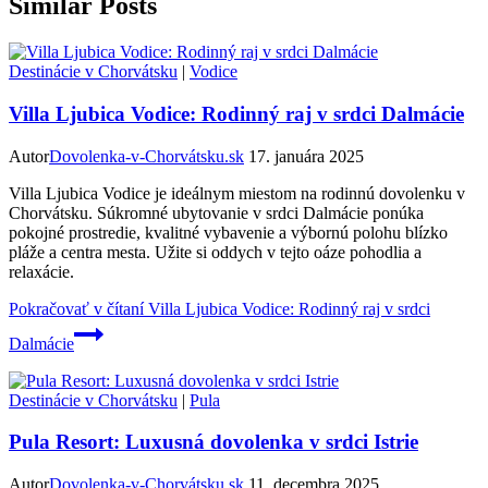
Similar Posts
Destinácie v Chorvátsku
|
Vodice
Villa Ljubica Vodice: Rodinný raj v srdci Dalmácie
Autor
Dovolenka-v-Chorvátsku.sk
17. januára 2025
Villa Ljubica Vodice je ideálnym miestom na rodinnú dovolenku v
Chorvátsku. Súkromné ubytovanie v srdci Dalmácie ponúka
pokojné prostredie, kvalitné vybavenie a výbornú polohu blízko
pláže a centra mesta. Užite si oddych v tejto oáze pohodlia a
relaxácie.
Pokračovať v čítaní
Villa Ljubica Vodice: Rodinný raj v srdci
Dalmácie
Destinácie v Chorvátsku
|
Pula
Pula Resort: Luxusná dovolenka v srdci Istrie
Autor
Dovolenka-v-Chorvátsku.sk
11. decembra 2025