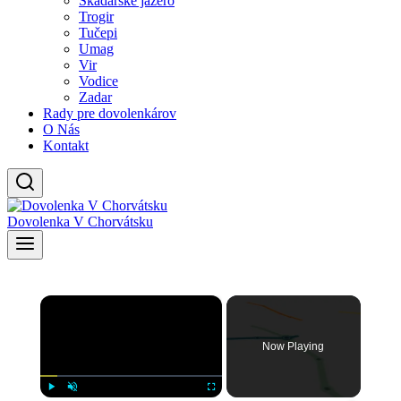
Skadarské jazero
Trogir
Tučepi
Umag
Vir
Vodice
Zadar
Rady pre dovolenkárov
O Nás
Kontakt
Dovolenka V Chorvátsku
×
Now Playing