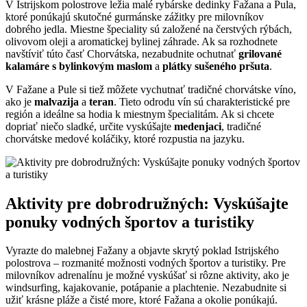
V Istrijskom polostrove ležia malé rybárske dedinky Fažana a Pula,
ktoré ponúkajú skutočné gurmánske zážitky pre milovníkov
dobrého jedla. Miestne špeciality sú založené na čerstvých rýbách,
olivovom oleji a aromatickej bylinej záhrade. Ak sa rozhodnete
navštíviť túto časť Chorvátska, nezabudnite ochutnať
grilované
kalamáre s bylinkovým maslom
a
plátky sušeného pršuta
.
V Fažane a Pule si tiež môžete vychutnať tradičné chorvátske víno,
ako je
malvazija
a
teran
. Tieto odrodu vín sú charakteristické pre
región a ideálne sa hodia k miestnym špecialitám. Ak si chcete
dopriať niečo sladké, určite vyskúšajte
medenjaci
, tradičné
chorvátske medové koláčiky, ktoré rozpustia na jazyku.
Aktivity pre dobrodružných: Vyskúšajte
ponuky vodných športov a turistiky
Vyrazte do malebnej Fažany a objavte skrytý poklad Istrijského
polostrova – rozmanité možnosti vodných športov a turistiky. Pre
milovníkov adrenalínu je možné vyskúšať si rôzne aktivity, ako je
windsurfing, kajakovanie, potápanie a plachtenie. Nezabudnite si
užiť krásne pláže a čisté more, ktoré Fažana a okolie ponúkajú.