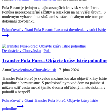
Pula Resort je jedným z najluxusnejších letovísk v srdci Istrie.
Ponúka neprekonateľné zážitky a relaxáciu na najvyššej úrovni. S
moderným vybavením a službami sa stáva ideálnym miestom pre
dokonalú dovolenku.
Pokračovať v čítaní
Pula Resort: Luxusná dovolenka v srdci Istrie
Destinácie v Chorvátsku
|
Pula
Transfer Pula-Poreč: Objavte krásy Istrie pohodlne
Autor
Dovolenka-v-Chorvátsku.sk
17. júna 2024
Transfer Pula-Poreč je skvelou možnosťou ako objaviť krásy Istrie
pohodlne a bezstarostne. S profesionálnym vodičom na palube si
môžete užiť cestu medzi týmito dvoma obľúbenými letoviskami v
pohodlí a bezpečí.
Pokračovať v čítaní
Transfer Pula-Poreč: Objavte krásy Istrie
pohodlne