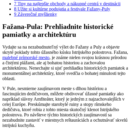
7
Tipy na najlepšie obchody a nákupné centrá v destinácii
8
Užite si kultúrne podujatia a festivale Fažany-Puly
9
Záverečné myšlienky
Fažana-Pula: Prehliadnite historické
pamiatky a architektúru
Vydajte sa na nezabudnuteľný výlet do Fažany a Puly a objavte
skryté poklady tohto úžasného kúsku Istrijského polostrova. Fažana,
malebné prímorské mesto
, je známe nielen svojou krásnou prírodou
a čistými plážami, ale aj bohatou historiou a zachovalou
architektúrou. Nenechajte si ujsť prehliadku historických pamiatok a
monumentálnej architektúry, ktoré svedčia o bohatej minulosti tejto
oblasti.
V Pule, nesmierne zaujímavom meste s dlhou históriou a
fascinujúcim dedičstvom, môžete obdivovať úžasné pamiatky ako
napríklad slávny Amfiteáter, ktorý je jedným z najzachovalejších v
celej Európe. Preskúmajte starobylé ruiny a stopy rímskeho
dedičstva, ktoré robia z tohto miesta skutočný klenot Istrijského
polostrova. Po návšteve týchto historických zaujímavostí sa
nezabudnite zastaviť v miestnych reštauráciách a ochutnávať skvelú
istrijskú kuchyňu.