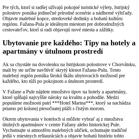
Pre tých, ktorí si radšej užívajú pokojné turistické výlety, Istrijský
polostrov ponúka jedinečné prírodné scenérie a nádherné výhľady.
Objavte malebné kopce, stredoveké dedinky a bohatú kultúru
regiónu. Fažana-Pula je ideálnym miestom pre dobrodružných
cestovateľov, ktorí si radi objavujú nové miesta a zážitky.
Ubytovanie pre každého: Tipy na hotely a
apartmány v útulnom prostredí
Ak sa chystáte na dovolenku na Istrijskom polostrove v Chorvátsku,
mali by ste určite navštíviť skrytý klenot Fažanu-Pulu. Tento
malebný región ponúka širokú škálu ubytovacích možností pre
každého, kto túži po pokojnom a útulnom prostredí.
V Fažane a Pule nájdete množstvo tipov na hotely a apartmány,
ktoré spĺňajú najvyššie nároky na kvalitu a pohodlie. Medzi
populárne možnosti patrí ***Hotel Marina***, ktorý sa nachádza
priamo pri krásnej piesočnatej pláži s čistým morom.
Okrem ubytovania v hoteloch si môžete vybrať aj z množstva
útulných apartmánov v centre Fažany alebo historickej Pule.
Vychutnajte si atmosféru malebných uličiek, ochutnajte tradičné
jedlá v miestnych reštauráciách a objavte bohatú históriu tohto