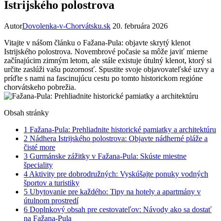
Istrijského polostrova
Autor
Dovolenka-v-Chorvátsku.sk
20. februára 2026
Vitajte v nášom článku o Fažana-Pula: objavte skrytý klenot
Istrijského polostrova. Novembrové počasie sa môže javiť mierne
začínajúcim zimným letom, ale stále existuje útulný klenot, ktorý si
určite zaslúži vašu pozornosť. Spustite svoje objavovateľské uzvy a
príďte s nami na fascinujúcu cestu po tomto historickom regióne
chorvátskeho pobrežia.
Obsah stránky
1
Fažana-Pula: Prehliadnite historické pamiatky a architektúru
2
Nádhera Istrijského polostrova: Objavte nádherné pláže a
čisté more
3
Gurmánske zážitky v Fažana-Pula: Skúste miestne
špeciality
4
Aktivity pre dobrodružných: Vyskúšajte ponuky vodných
športov a turistiky
5
Ubytovanie pre každého: Tipy na hotely a apartmány v
útulnom prostredí
6
Doplnkový obsah pre cestovateľov: Návody ako sa dostať
na Fažana-Pula