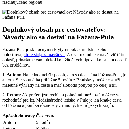
fascinujúceho regiónu.
Doplnkový obsah pre cestovateľov:
Návody ako sa dostať na Fažana-Pula
Fažana-Pula je skutočnými skrytými pokladmi Istrijského
polostrova,
ktoré stoja za návštevu
. Ak sa rozhodnete navštíviť túto
oblasť, prinášame vám niekoľko užitočných tipov, ako sa tam dostať
bez problémov.
1.
Autom:
Najjednoduchší spôsob, ako sa dostať na Fažana-Pula, je
autom. S cestou dlhá približne 5 hodín z Bratislavy, môžete si užiť
malebné výhľady na ceste a mať slobodu pohybu po celej Istrii.
2.
Letom:
Ak preferujete rýchlu a pohodlnú možnosť, môžete sa
rozhodnúť pre let. Medzinárodné letisko v Pule je len krátka cesta
od Fažana a ponúka rôzne lety z mnohých európskych krajín.
Spôsob dopravy
Čas cesty
Autom
5 hodín
Letom
Krátko