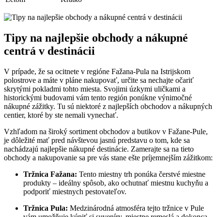
Tipy na najlepšie obchody a nákupné
centrá v destinácii
V prípade, že sa ocitnete v regióne Fažana-Pula na Istrijskom
polostrove a máte v pláne nakupovať, určite sa nechajte očariť
skrytými pokladmi tohto miesta. Svojimi úzkymi uličkami a
historickými budovami vám tento región ponúkne výnimočné
nákupné zážitky. Tu sú niektoré z najlepších obchodov a nákupných
centier, ktoré by ste nemali vynechať.
Vzhľadom na široký sortiment obchodov a butikov v Fažane-Pule,
je dôležité mať pred návštevou jasnú predstavu o tom, kde sa
nachádzajú najlepšie nákupné destinácie. Zamerajte sa na tieto
obchody a nakupovanie sa pre vás stane ešte príjemnejším zážitkom:
Tržnica Fažana:
Tento miestny trh ponúka čerstvé miestne
produkty – ideálny spôsob, ako ochutnať miestnu kuchyňu a
podporiť miestnych pestovateľov.
Tržnica Pula:
Medzinárodná atmosféra tejto tržnice v Pule
vám umožňuje kúpiť si suveníry, miestne remeslá a dokonca