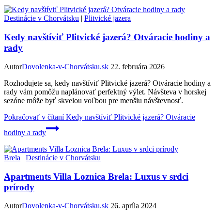
Destinácie v Chorvátsku
|
Plitvické jazera
Kedy navštíviť Plitvické jazerá? Otváracie hodiny a
rady
Autor
Dovolenka-v-Chorvátsku.sk
22. februára 2026
Rozhodujete sa, kedy navštíviť Plitvické jazerá? Otváracie hodiny a
rady vám pomôžu naplánovať perfektný výlet. Návšteva v horskej
sezóne môže byť skvelou voľbou pre menšiu návštevnosť.
Pokračovať v čítaní
Kedy navštíviť Plitvické jazerá? Otváracie
hodiny a rady
Brela
|
Destinácie v Chorvátsku
Apartments Villa Loznica Brela: Luxus v srdci
prírody
Autor
Dovolenka-v-Chorvátsku.sk
26. apríla 2024