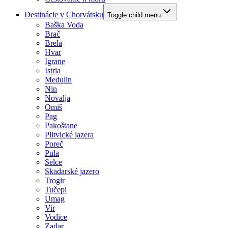
Destinácie v Chorvátsku
Toggle child menu
Baška Voda
Brač
Brela
Hvar
Igrane
Istria
Medulin
Nin
Novalja
Omiš
Pag
Pakoštane
Plitvické jazera
Poreč
Pula
Selce
Skadarské jazero
Trogir
Tučepi
Umag
Vir
Vodice
Zadar