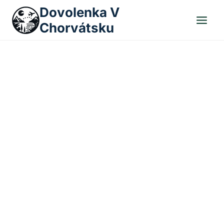
Skip
Dovolenka V
to
Chorvátsku
content