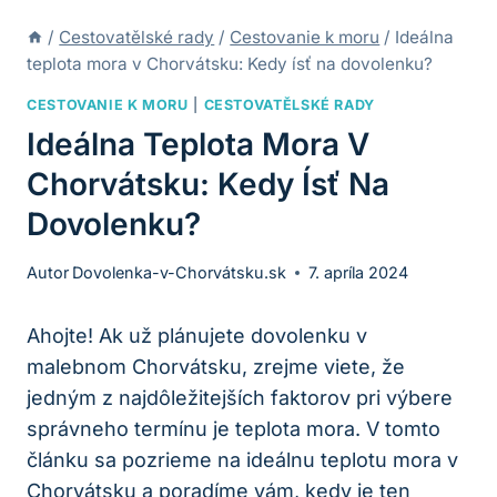
/
Cestovatělské rady
/
Cestovanie k moru
/
Ideálna
teplota mora v Chorvátsku: Kedy ísť na dovolenku?
CESTOVANIE K MORU
|
CESTOVATĚLSKÉ RADY
Ideálna Teplota Mora V
Chorvátsku: Kedy Ísť Na
Dovolenku?
Autor
Dovolenka-v-Chorvátsku.sk
7. apríla 2024
Ahojte! Ak už plánujete dovolenku v
malebnom Chorvátsku, zrejme viete, že
jedným z najdôležitejších faktorov pri výbere
správneho termínu je teplota mora. V tomto
článku sa pozrieme na ideálnu teplotu mora v
Chorvátsku a poradíme vám, kedy je ten