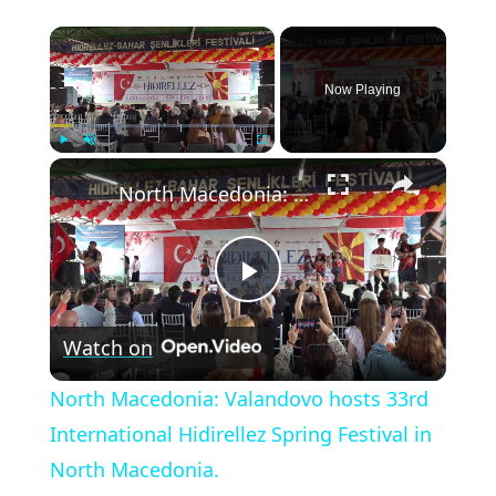
×
Now Playing
×
Play
Unmute
Fullscreen
North Macedonia: Valandovo hosts 33rd International Hidirellez Spring Festival in North Macedonia.
Play
Watch on
Video
North Macedonia: Valandovo hosts 33rd
International Hidirellez Spring Festival in
North Macedonia.