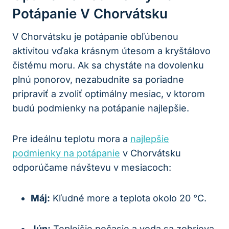
Potápanie V Chorvátsku
V Chorvátsku je potápanie obľúbenou
aktivitou vďaka krásnym útesom a kryštálovo
čistému moru. Ak sa chystáte na dovolenku
plnú ponorov, nezabudnite sa poriadne
pripraviť a zvoliť optimálny mesiac, v ktorom
budú podmienky na potápanie najlepšie.
Pre ideálnu teplotu mora a
najlepšie
podmienky na potápanie
v Chorvátsku
odporúčame návštevu v mesiacoch:
Máj:
Kľudné more a teplota okolo 20 °C.
Jún:
Teplejšie počasie a voda sa zohrieva