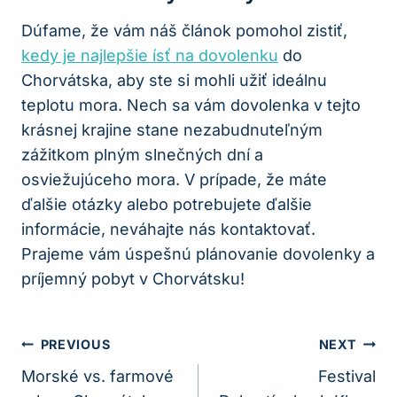
Dúfame, že vám náš článok pomohol zistiť,
kedy je najlepšie ísť na dovolenku
do
Chorvátska, aby ste si mohli užiť ideálnu
teplotu mora. Nech sa vám dovolenka v tejto
krásnej krajine stane nezabudnuteľným
zážitkom plným slnečných dní a
osviežujúceho mora. V prípade, že máte
ďalšie otázky alebo potrebujete ďalšie
informácie, neváhajte nás kontaktovať.
Prajeme vám úspešnú plánovanie dovolenky a
príjemný pobyt v Chorvátsku!
Navigácia
PREVIOUS
NEXT
V
Morské vs. farmové
Festival