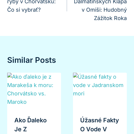
ryby v Chorvátsku:
Dalmatínskych Klapa
Článku
Čo si vybrať?
v Omiši: Hudobný
Zážitok Roka
Similar Posts
Ako Ďaleko
Úžasné Fakty
Je Z
O Vode V