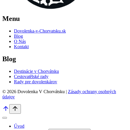
Menu
Dovolenka-v-Chorvatsku.sk
Blog
O Nás
Kontakt
Blog
Destinácie v Chorvátsku
Cestovatělské rady
Rady pre dovolenkárov
© 2026 Dovolenka V Chorvátsku |
Zásady ochrany osobných
údajov
Úvod