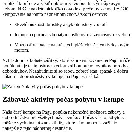
priblížiť k prírode a zažiť dobrodružstvo pod hustým šípkovým
nebom. Nižšie nájdete niekoľko dôvodov, prečo by ste mali zvážiť
kempovanie na tomto nádhernom chorvátskom ostrove:
Skvelé možnosti turistiky a cykloturistiky v okolí.
Jedinečná príroda s bohatým rastlinným a živočíšnym svetom.
Možnosť relaxácie na krásnych plážach s čistým tyrkysovým
morom.
Vzhľadom na bohaté zážitky, ktoré vám kempovanie na Pagu môže
ponúknuť, je tento ostrov skvelou voľbou pre milovníkov prírody a
dobrodruhov. Nezabudnite si so sebou zobrať stan, spacák a dobrú
náladu – dobrodružstvo v kempe na Pagu vás čaká!
Zábavné aktivity počas pobytu v kempe
Našu časť kempe na Pagu ponúka nekonečné možnosti zábavy a
dobrodružstva pre všetkých návštevníkov. Počas vášho pobytu si
môžete vychutnať rôzne aktivity, ktoré vám umožnia zažiť to
najlepšie z tejto nádhernej destinácie.