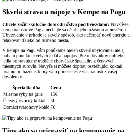
Skvelá strava a nápoje v Kempe na Pagu
Chcete zažiť skutočné dobrodružstvo pod hviezdami?
Navštívte
kemp na ostrove Pag a nechajte sa očariť jeho úžasnou atmosférou.
Ubytovanie v prírode je skvelý spôsob, ako načerpať novú energiu a
relaxovať ďaleko od rušného mesta.
V kempe na Pagu vám ponúkame nielen skvelé ubytovanie, ale aj
bohatú ponuku skvelých jedál a nápojov. Pre milovníkov dobrého
jedla pripravujeme tradičné chorvátske špeciality z čerstvých
miestnych surovín. Navyše si môžete dopriať osviežujúci koktail
priamo pri bazéne, ktorý vám prinesie ešte viac radosti z vašej
dovolenky.
Špecialita dňa
Cena
Miestne ryby na grile
15€
Čerstvý ovocný koktail
5€
Domáci tvarohový koláč
7€
Tipy ako sa pripraviť na kempovanie na