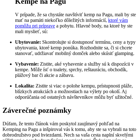
Kempe na Pagu
V prípade, že sa chystáte navštíviť kemp na Pagu, mali by ste
mať na pamäti niekoľko dôležitých informácií,
ktoré vám
pomôžu pri príprave
a pobytu. Hlavné body, na ktoré by ste
mali myslieť, sú:
Ubytovanie:
Skontrolujte si dostupnosť termínu, ceny a typy
ubytovania, ktoré kemp ponúka. Rozhodnite sa, či si chcete
stanovať, udržiavať mobilný domček alebo skúsiť glamping.
Vybavenie:
Zistite, aké vybavenie a služby sú k dispozícii v
kempe. Môže ísť o toalety, sprchy, reštauráciu, obchodík,
plážový bar či akcie a zábavu.
Lokalita:
Zistite si viac o polohe kempu, prístupnosti pláže,
blízkych atrakciách a možnostiach na výlety po okolí. Aj
odporúčania od ostatných návštevníkov môžu byť užitočné.
Záverečné poznámky
Dúfam, že tento článok vám poskytol zaujímavý pohľad na
Kemping na Pagu a inšpiroval vás k tomu, aby ste sa vybrali na toto
dobrodružstvo pod hviezdami. Nech sa vaša cesta naplní skvelými