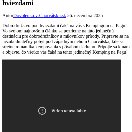
hviezdami
Autor
Dovolenka-v-Chorvátsku.sk
26. decembra 2025
Dobrodružstvo pod hviezdami čaká na vás s Kempingom na Pagu!
Vo svojom najnovšom článku sa pozrieme na túto jedinečnú
destináciu pre dobrodružníkov a milovníkov prírody. Pripravte sa na
nezabudnuteľný pobyt pod západným nehom Chorvátska, kde sa
stretne romantika kempovania s pôvabom Jadranu. Pripojte sa k nám
a objavte, čo všetko vás čaká na tento jedinečný Kemping na Pagu!