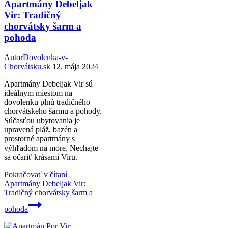
Apartmány Debeljak
Vir: Tradičný
chorvátsky šarm a
pohoda
Autor
Dovolenka-v-
Chorvátsku.sk
12. mája 2024
Apartmány Debeljak Vir sú
ideálnym miestom na
dovolenku plnú tradičného
chorvátskeho šarmu a pohody.
Súčasťou ubytovania je
upravená pláž, bazén a
prostorné apartmány s
výhľadom na more. Nechajte
sa očariť krásami Viru.
Pokračovať v čítaní
Apartmány Debeljak Vir:
Tradičný chorvátsky šarm a
pohoda