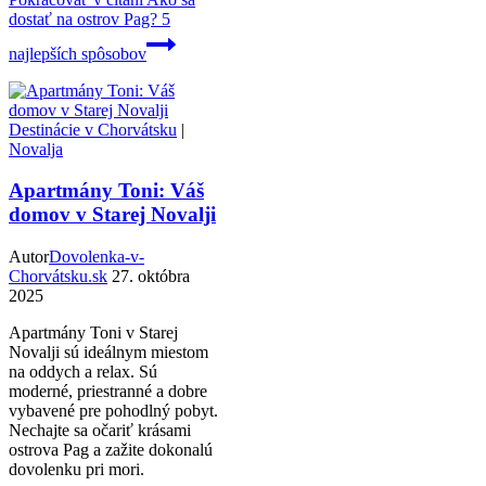
dostať na ostrov Pag? 5
najlepších spôsobov
Destinácie v Chorvátsku
|
Novalja
Apartmány Toni: Váš
domov v Starej Novalji
Autor
Dovolenka-v-
Chorvátsku.sk
27. októbra
2025
Apartmány Toni v Starej
Novalji sú ideálnym miestom
na oddych a relax. Sú
moderné, priestranné a dobre
vybavené pre pohodlný pobyt.
Nechajte sa očariť krásami
ostrova Pag a zažite dokonalú
dovolenku pri mori.