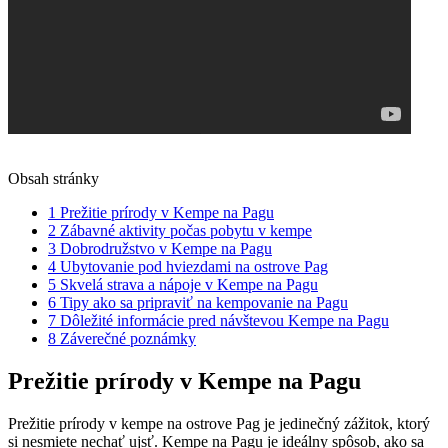
Obsah stránky
1
Prežitie prírody v Kempe na Pagu
2
Zábavné aktivity počas pobytu v kempe
3
Dobrodružstvo v Kempe na Pagu
4
Ubytovanie pod hviezdami na ostrove Pag
5
Skvelá strava a nápoje v Kempe na Pagu
6
Tipy ako sa pripraviť na kempovanie na Pagu
7
Dôležité informácie pred návštevou Kempe na Pagu
8
Záverečné poznámky
Prežitie prírody v Kempe na Pagu
Prežitie prírody v kempe na ostrove Pag je jedinečný zážitok, ktorý
si nesmiete nechať ujsť. Kempe na Pagu je ideálny spôsob, ako sa