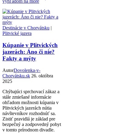
výhľadom na more
Destinácie v Chorvátsku
|
Plitvické jazera
Kúpanie v Plitvických
jazerách: Áno či nie?
Fakty a mýty
Autor
Dovolenka-v-
Chorvátsku.sk
26. októbra
2025
Chýbajúci sprchovací zákaz a
stále zmiešané informácie
ohľadom možnosti kúpania v
Plitvických jazerách nútia
návštevníkov rozhodnúť sa.
Zistiť pravidlá je základ pre
bezpečný a zodpovedný pobyt
v tomto prírodnom divadle.