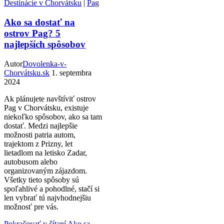
Destinácie v Chorvátsku
|
Pag
Ako sa dostať na
ostrov Pag? 5
najlepších spôsobov
Autor
Dovolenka-v-
Chorvátsku.sk
1. septembra
2024
Ak plánujete navštíviť ostrov
Pag v Chorvátsku, existuje
niekoľko spôsobov, ako sa tam
dostať. Medzi najlepšie
možnosti patria autom,
trajektom z Prizny, let
lietadlom na letisko Zadar,
autobusom alebo
organizovaným zájazdom.
Všetky tieto spôsoby sú
spoľahlivé a pohodlné, stačí si
len vybrať tú najvhodnejšiu
možnosť pre vás.
Pokračovať v čítaní
Ako sa