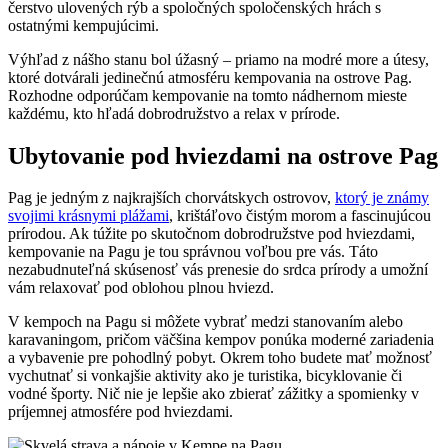
čerstvo ulovených rýb a spoločných spoločenských hrách s
ostatnými kempujúcimi.
Výhľad z nášho stanu bol úžasný – priamo na modré more a útesy,
ktoré dotvárali jedinečnú atmosféru kempovania na ostrove Pag.
Rozhodne odporúčam kempovanie na tomto nádhernom mieste
každému, kto hľadá dobrodružstvo a relax v prírode.
Ubytovanie pod hviezdami na ostrove Pag
Pag je jedným z najkrajších chorvátskych ostrovov,
ktorý je známy
svojimi krásnymi plážami
, krištáľovo čistým morom a fascinujúcou
prírodou. Ak túžite po skutočnom dobrodružstve pod hviezdami,
kempovanie na Pagu je tou správnou voľbou pre vás. Táto
nezabudnuteľná skúsenosť vás prenesie do srdca prírody a umožní
vám relaxovať pod oblohou plnou hviezd.
V kempoch na Pagu si môžete vybrať medzi stanovaním alebo
karavaningom, pričom väčšina kempov ponúka moderné zariadenia
a vybavenie pre pohodlný pobyt. Okrem toho budete mať možnosť
vychutnať si vonkajšie aktivity ako je turistika, bicyklovanie či
vodné športy. Nič nie je lepšie ako zbierať zážitky a spomienky v
príjemnej atmosfére pod hviezdami.