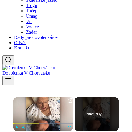
Skadarské jazero
Trogir
Tučepi
Umag
Vir
Vodice
Zadar
Rady pre dovolenkárov
O Nás
Kontakt
Dovolenka V Chorvátsku
×
Now Playing