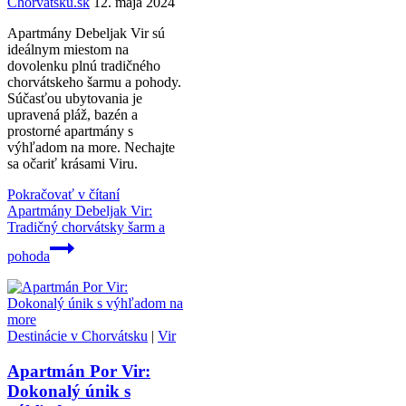
Chorvátsku.sk
12. mája 2024
Apartmány Debeljak Vir sú
ideálnym miestom na
dovolenku plnú tradičného
chorvátskeho šarmu a pohody.
Súčasťou ubytovania je
upravená pláž, bazén a
prostorné apartmány s
výhľadom na more. Nechajte
sa očariť krásami Viru.
Pokračovať v čítaní
Apartmány Debeljak Vir:
Tradičný chorvátsky šarm a
pohoda
Destinácie v Chorvátsku
|
Vir
Apartmán Por Vir:
Dokonalý únik s