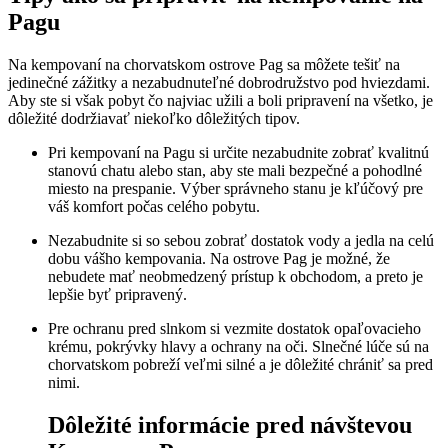
Pagu
Na kempovaní na chorvatskom ostrove Pag sa môžete tešiť na
jedinečné zážitky a nezabudnuteľné dobrodružstvo pod hviezdami.
Aby ste si však pobyt čo najviac užili a boli pripravení na všetko, je
dôležité dodržiavať niekoľko dôležitých tipov.
Pri kempovaní na Pagu si určite nezabudnite zobrať kvalitnú
stanovú chatu alebo stan, aby ste mali bezpečné a pohodlné
miesto na prespanie. Výber správneho stanu je kľúčový pre
váš komfort počas celého pobytu.
Nezabudnite si so sebou zobrať dostatok vody a jedla na celú
dobu vášho kempovania. Na ostrove Pag je možné, že
nebudete mať neobmedzený prístup k obchodom, a preto je
lepšie byť pripravený.
Pre ochranu pred slnkom si vezmite dostatok opaľovacieho
krému, pokrývky hlavy a ochrany na oči. Slnečné lúče sú na
chorvatskom pobreží veľmi silné a je dôležité chrániť sa pred
nimi.
Dôležité informácie pred návštevou