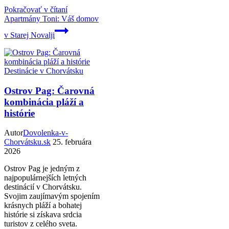
Pokračovať v čítaní
Apartmány Toni: Váš domov
v Starej Novalji
Destinácie v Chorvátsku
Ostrov Pag: Čarovná
kombinácia pláží a
histórie
Autor
Dovolenka-v-
Chorvátsku.sk
25. februára
2026
Ostrov Pag je jedným z
najpopulárnejších letných
destinácií v Chorvátsku.
Svojim zaujímavým spojením
krásnych pláží a bohatej
histórie si získava srdcia
turistov z celého sveta.