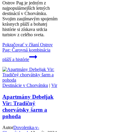
Ostrov Pag je jedným z
najpopulárnejších letných
destinácií v Chorvátsku.
Svojim zaujímavým spojením
krásnych pláží a bohatej
histórie si získava srdcia
turistov z celého sveta.
Pokračovať v čítaní
Ostrov
Pag: Čarovná kombinácia
pláží a histórie
Destinácie v Chorvátsku
|
Vir
Apartmány Debeljak
Vir: Tradičný
chorvátsky šarm a
pohoda
Autor
Dovolenka-v-