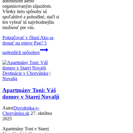
autobusom alebo
organizovaným zájazdom.
Všetky tieto spôsoby sú
spoľahlivé a pohodlné, stačí si
len vybrať tú najvhodnejšiu
možnosť pre vás.
Pokračovať v čítaní
Ako sa
dostať na ostrov Pag? 5
najlepších spôsobov
Destinácie v Chorvátsku
|
Novalja
Apartmány Toni: Váš
domov v Starej Novalji
Autor
Dovolenka-v-
Chorvátsku.sk
27. októbra
2025
Apartmány Toni v Starej