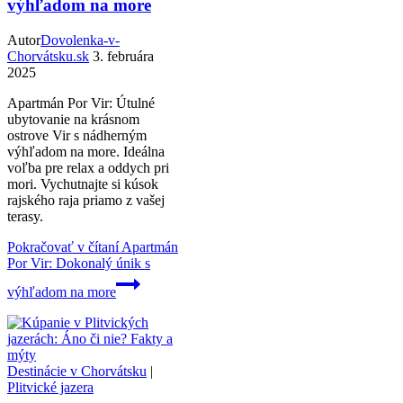
výhľadom na more
Autor
Dovolenka-v-
Chorvátsku.sk
3. februára
2025
Apartmán Por Vir: Útulné
ubytovanie na krásnom
ostrove Vir s nádherným
výhľadom na more. Ideálna
voľba pre relax a oddych pri
mori. Vychutnajte si kúsok
rajského raja priamo z vašej
terasy.
Pokračovať v čítaní
Apartmán
Por Vir: Dokonalý únik s
výhľadom na more
Destinácie v Chorvátsku
|
Plitvické jazera