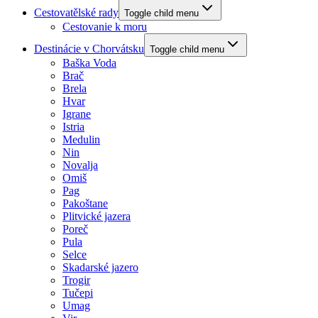
Cestovatělské rady
Toggle child menu
Cestovanie k moru
Destinácie v Chorvátsku
Toggle child menu
Baška Voda
Brač
Brela
Hvar
Igrane
Istria
Medulin
Nin
Novalja
Omiš
Pag
Pakoštane
Plitvické jazera
Poreč
Pula
Selce
Skadarské jazero
Trogir
Tučepi
Umag