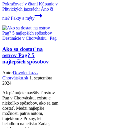
Pokračovať v čítaní
Kúpanie v
Plitvických jazerách: Áno či
nie? Fakty a mýty
Destinácie v Chorvátsku
|
Pag
Ako sa dostať na
ostrov Pag? 5
najlepších spôsobov
Autor
Dovolenka-v-
Chorvátsku.sk
1. septembra
2024
Ak plánujete navštíviť ostrov
Pag v Chorvátsku, existuje
niekoľko spôsobov, ako sa tam
dostať. Medzi najlepšie
možnosti patria autom,
trajektom z Prizny, let
lietadlom na letisko Zadar,