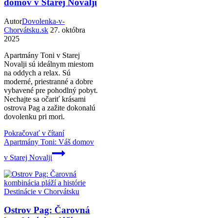
domov v Starej Novalji
Autor
Dovolenka-v-
Chorvátsku.sk
27. októbra
2025
Apartmány Toni v Starej
Novalji sú ideálnym miestom
na oddych a relax. Sú
moderné, priestranné a dobre
vybavené pre pohodlný pobyt.
Nechajte sa očariť krásami
ostrova Pag a zažite dokonalú
dovolenku pri mori.
Pokračovať v čítaní
Apartmány Toni: Váš domov
v Starej Novalji
Destinácie v Chorvátsku
Ostrov Pag: Čarovná