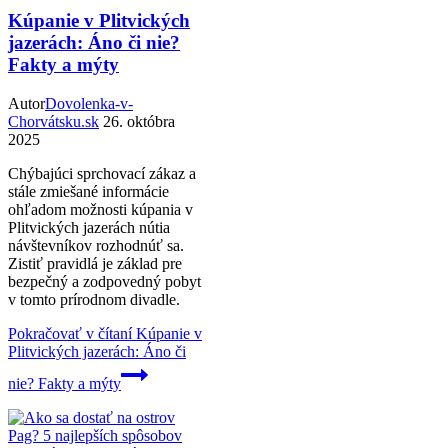
Kúpanie v Plitvických
jazerách: Áno či nie?
Fakty a mýty
Autor
Dovolenka-v-
Chorvátsku.sk
26. októbra
2025
Chýbajúci sprchovací zákaz a
stále zmiešané informácie
ohľadom možnosti kúpania v
Plitvických jazerách nútia
návštevníkov rozhodnúť sa.
Zistiť pravidlá je základ pre
bezpečný a zodpovedný pobyt
v tomto prírodnom divadle.
Pokračovať v čítaní
Kúpanie v
Plitvických jazerách: Áno či
nie? Fakty a mýty