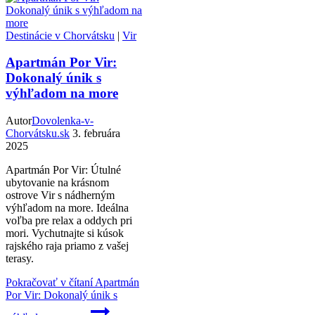
Destinácie v Chorvátsku
|
Vir
Apartmán Por Vir:
Dokonalý únik s
výhľadom na more
Autor
Dovolenka-v-
Chorvátsku.sk
3. februára
2025
Apartmán Por Vir: Útulné
ubytovanie na krásnom
ostrove Vir s nádherným
výhľadom na more. Ideálna
voľba pre relax a oddych pri
mori. Vychutnajte si kúsok
rajského raja priamo z vašej
terasy.
Pokračovať v čítaní
Apartmán
Por Vir: Dokonalý únik s