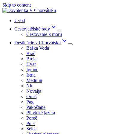
Skip to content
Úvod
Cestovatělské rady
Cestovanie k moru
Destinácie v Chorvátsku
Baška Voda
Brač
Brela
Hvar
Igrane
Istria
Medulin
Nin
Novalja
Omiš
Pag
Pakoštane
Plitvické jazera
Poreč
Pula
Selce