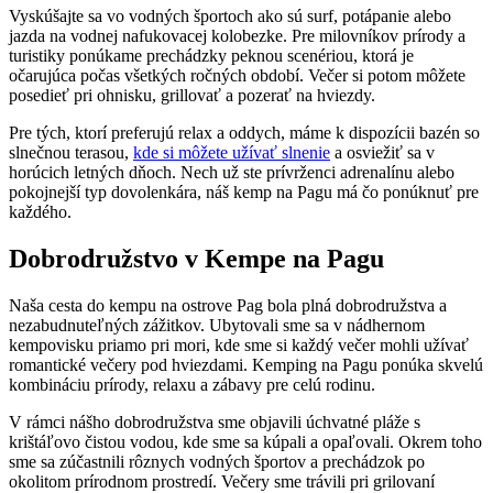
Vyskúšajte sa vo vodných športoch ako sú surf, potápanie alebo
jazda na vodnej nafukovacej kolobezke. Pre milovníkov prírody a
turistiky ponúkame prechádzky peknou scenériou, ktorá je
očarujúca počas všetkých ročných období. Večer si potom môžete
posedieť pri ohnisku, grillovať a pozerať na hviezdy.
Pre tých, ktorí preferujú relax a oddych, máme k dispozícii bazén so
slnečnou terasou,
kde si môžete užívať slnenie
a osviežiť sa v
horúcich letných dňoch. Nech už ste prívrženci adrenalínu alebo
pokojnejší typ dovolenkára, náš kemp na Pagu má čo ponúknuť pre
každého.
Dobrodružstvo v Kempe na Pagu
Naša cesta do kempu na ostrove Pag bola plná dobrodružstva a
nezabudnuteľných zážitkov. Ubytovali sme sa v nádhernom
kempovisku priamo pri mori, kde sme si každý večer mohli užívať
romantické večery pod hviezdami. Kemping na Pagu ponúka skvelú
kombináciu prírody, relaxu a zábavy pre celú rodinu.
V rámci nášho dobrodružstva sme objavili úchvatné pláže s
krištáľovo čistou vodou, kde sme sa kúpali a opaľovali. Okrem toho
sme sa zúčastnili rôznych vodných športov a prechádzok po
okolitom prírodnom prostredí. Večery sme trávili pri grilovaní