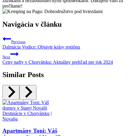
zážitkami a nezabudnuteľnými spomienkami. Ďakujem vám za
prečítanie!
Navigácia v článku
Previous
Dalmácia Vodice: Objavte krásy regiónu
Next
Ceny nafty v Chorvátsku: Aktuálny prehľad pre rok 2024
Similar Posts
Destinácie v Chorvátsku
|
Novalja
Apartmány Toni: Váš