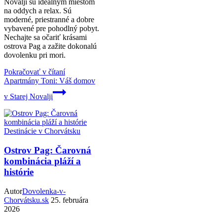
Novalji sú ideálnym miestom
na oddych a relax. Sú
moderné, priestranné a dobre
vybavené pre pohodlný pobyt.
Nechajte sa očariť krásami
ostrova Pag a zažite dokonalú
dovolenku pri mori.
Pokračovať v čítaní
Apartmány Toni: Váš domov
v Starej Novalji
Destinácie v Chorvátsku
Ostrov Pag: Čarovná
kombinácia pláží a
histórie
Autor
Dovolenka-v-
Chorvátsku.sk
25. februára
2026