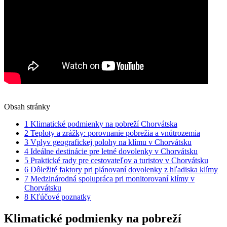
Obsah stránky
1
Klimatické podmienky na pobreží Chorvátska
2
Teploty a zrážky: porovnanie pobrežia a vnútrozemia
3
Vplyv geografickej polohy na klímu v Chorvátsku
4
Ideálne destinácie pre letné dovolenky v Chorvátsku
5
Praktické rady pre cestovateľov a turistov v Chorvátsku
6
Dôležité faktory pri plánovaní dovolenky z hľadiska klímy
7
Medzinárodná spolupráca pri monitorovaní klímy v
Chorvátsku
8
Kľúčové poznatky
Klimatické podmienky na pobreží