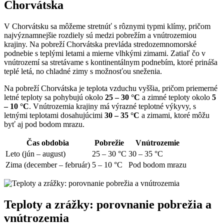
Chorvátska
V Chorvátsku sa môžeme stretnúť s rôznymi typmi klímy, pričom
najvýznamnejšie rozdiely sú medzi pobrežím a vnútrozemiou
krajiny. Na pobreží Chorvátska prevláda stredozemnomorské
podnebie s teplými letami a mierne vlhkými zimami. Zatiaľ čo v
vnútrozemí sa stretávame s kontinentálnym podnebím, ktoré prináša
teplé letá, no chladné zimy s možnosťou sneženia.
Na pobreží Chorvátska je teplota vzduchu vyššia, pričom priemerné
letné teploty sa pohybujú okolo
25 – 30 °C
a zimné teploty okolo
5
– 10 °C
. Vnútrozemia krajiny má výrazné teplotné výkyvy, s
letnými teplotami dosahujúcimi
30 – 35 °C
a zimami, ktoré môžu
byť aj pod bodom mrazu.
Čas obdobia
Pobrežie
Vnútrozemie
Leto (jún – august)
25 – 30 °C
30 – 35 °C
Zima (december – február)
5 – 10 °C
Pod bodom mrazu
Teploty a zrážky: porovnanie pobrežia a
vnútrozemia