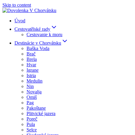
Skip to content
Úvod
Cestovatělské rady
Cestovanie k moru
Destinácie v Chorvátsku
Baška Voda
Brač
Brela
Hvar
Igrane
Istria
Medulin
Nin
Novalja
Omiš
Pag
Pakoštane
Plitvické jazera
Poreč
Pula
Selce