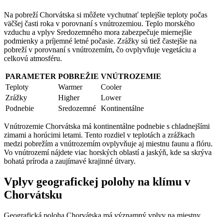
Na pobreží Chorvátska si môžete vychutnať teplejšie teploty počas
väčšej časti roka v porovnaní s vnútrozemiou. Teplo morského
vzduchu a vplyv Sredozemného mora zabezpečuje miernejšie
podmienky a príjemné letné počasie. Zrážky sú tiež častejšie na
pobreží v porovnaní s vnútrozemím, čo ovplyvňuje vegetáciu a
celkovú atmosféru.
PARAMETER
POBREŽIE
VNÚTROZEMIE
Teploty
Warmer
Cooler
Zrážky
Higher
Lower
Podnebie
Sredozemné
Kontinentálne
Vnútrozemie Chorvátska má kontinentálne podnebie s chladnejšími
zimami a horúcimi letami. Tento rozdiel v teplotách a zrážkach
medzi pobrežím a vnútrozemím ovplyvňuje aj miestnu faunu a flóru.
Vo vnútrozemí nájdete viac horských oblastí a jaskýň, kde sa skrýva
bohatá príroda a zaujímavé krajinné útvary.
Vplyv geografickej polohy na klímu v
Chorvátsku
Geografická poloha Chorvátska má významný vplyv na miestny