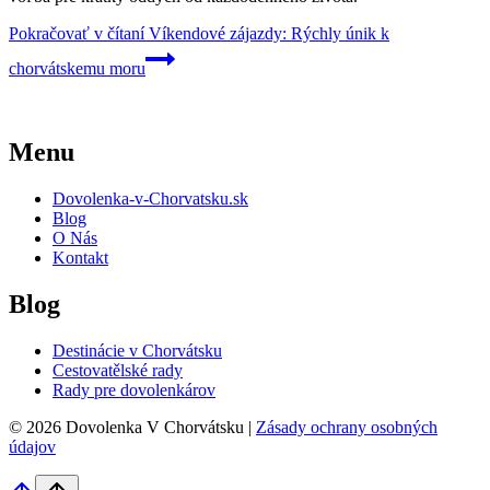
Pokračovať v čítaní
Víkendové zájazdy: Rýchly únik k
chorvátskemu moru
Menu
Dovolenka-v-Chorvatsku.sk
Blog
O Nás
Kontakt
Blog
Destinácie v Chorvátsku
Cestovatělské rady
Rady pre dovolenkárov
© 2026 Dovolenka V Chorvátsku |
Zásady ochrany osobných
údajov