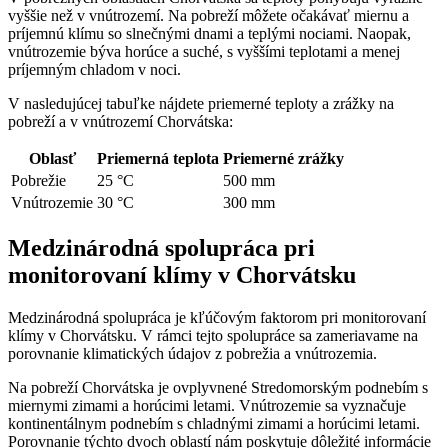
vyššie než v vnútrozemí. Na pobreží môžete očakávať miernu a
príjemnú klímu so slnečnými dnami a teplými nociami. Naopak,
vnútrozemie býva horúce a suché, s vyššími teplotami a menej
príjemným chladom v noci.
V nasledujúcej tabuľke nájdete priemerné teploty a zrážky na
pobreží a v vnútrozemí Chorvátska:
Oblasť
Priemerná teplota
Priemerné zrážky
Pobrežie
25 °C
500 mm
Vnútrozemie
30 °C
300 mm
Medzinárodná spolupráca pri
monitorovaní klímy v Chorvátsku
Medzinárodná spolupráca je kľúčovým faktorom pri monitorovaní
klímy v Chorvátsku. V rámci tejto spolupráce sa zameriavame na
porovnanie klimatických údajov z pobrežia a vnútrozemia.
Na pobreží Chorvátska je ovplyvnené Stredomorským podnebím s
miernymi zimami a horúcimi letami. Vnútrozemie sa vyznačuje
kontinentálnym podnebím s chladnými zimami a horúcimi letami.
Porovnanie týchto dvoch oblastí nám poskytuje dôležité informácie