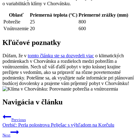
o variabilitách klímy v Chorvátsku.
Oblasť
Priemerná teplota (°C)
Priemerné zrážky (mm)
Pobrežie
25
800
Vnútrozemie
20
600
Kľúčové poznatky
Dúfam, že v
tomto článku ste sa dozvedeli viac
o klimatických
podmienkach v Chorvátsku a rozdieloch medzi pobrežím a
vnútrozemím. Nech už váš ďalší pobyt v tejto krásnej krajine
prežijete s vedomím, ako sa pripraviť na rôzne poveternostné
podmienky. Potešíme sa, ak využijete naše informácie pri plánovaní
budúcej dovolenky a prajeme vám príjemný pobyt v Chorvátsku!
Navigácia v článku
Previous
Orebić: Perla polostrova Pelješac s výhľadom na Korčulu
Next