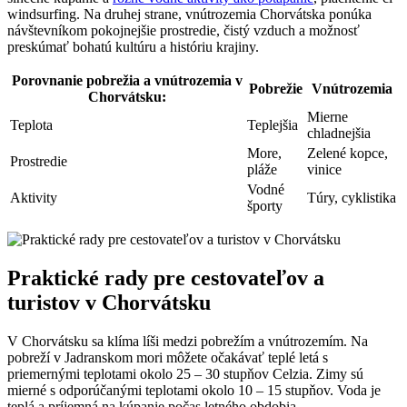
windsurfing. Na druhej strane, vnútrozemia Chorvátska ponúka
návštevníkom pokojnejšie prostredie, čistý vzduch a možnosť
preskúmať bohatú kultúru a históriu krajiny.
Porovnanie pobrežia a vnútrozemia v
Pobrežie
Vnútrozemia
Chorvátsku:
Mierne
Teplota
Teplejšia
chladnejšia
More,
Zelené kopce,
Prostredie
pláže
vinice
Vodné
Aktivity
Túry, cyklistika
športy
Praktické rady pre cestovateľov a
turistov v Chorvátsku
V Chorvátsku sa klíma líši medzi pobrežím a vnútrozemím. Na
pobreží v Jadranskom mori môžete očakávať teplé letá s
priemernými teplotami okolo 25 – 30 stupňov Celzia. Zimy sú
mierné s odporúčanými teplotami okolo 10 – 15 stupňov. Voda je
teplá a príjemná na kúpanie počas letného obdobia.