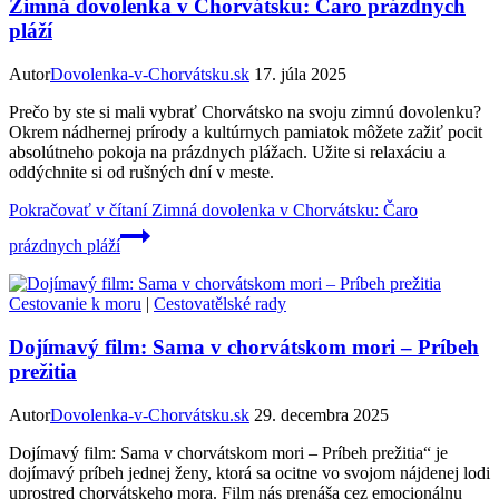
Zimná dovolenka v Chorvátsku: Čaro prázdnych
pláží
Autor
Dovolenka-v-Chorvátsku.sk
17. júla 2025
Prečo by ste si mali vybrať Chorvátsko na svoju zimnú dovolenku?
Okrem nádhernej prírody a kultúrnych pamiatok môžete zažiť pocit
absolútneho pokoja na prázdnych plážach. Užite si relaxáciu a
oddýchnite si od rušných dní v meste.
Pokračovať v čítaní
Zimná dovolenka v Chorvátsku: Čaro
prázdnych pláží
Cestovanie k moru
|
Cestovatělské rady
Dojímavý film: Sama v chorvátskom mori – Príbeh
prežitia
Autor
Dovolenka-v-Chorvátsku.sk
29. decembra 2025
Dojímavý film: Sama v chorvátskom mori – Príbeh prežitia“ je
dojímavý príbeh jednej ženy, ktorá sa ocitne vo svojom nájdenej lodi
uprostred chorvátskeho mora. Film nás prenáša cez emocionálnu