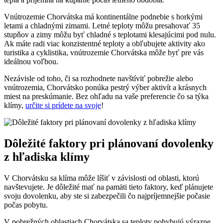
Vnútrozemie Chorvátska má kontinentálne podnebie s horkými
letami a chladnými zimami. Letné teploty môžu presahovať 35
stupňov a zimy môžu byť chladné s teplotami klesajúcimi pod nulu.
Ak máte radi viac konzistentné teploty a obľubujete aktivity ako
turistika a cyklistika, vnútrozemie Chorvátska môže byť pre vás
ideálnou voľbou.
Nezávisle od toho, či sa rozhodnete navštíviť pobrežie alebo
vnútrozemia, Chorvátsko ponúka pestrý výber aktivít a krásnych
miest na preskúmanie. Bez ohľadu na vaše preferencie čo sa týka
klímy,
určite si prídete na svoje
!
Dôležité faktory pri plánovaní dovolenky
z hľadiska klímy
V Chorvátsku sa klíma môže líšiť v závislosti od oblasti, ktorú
navštevujete. Je dôležité mať na pamäti tieto faktory, keď plánujete
svoju dovolenku, aby ste si zabezpečili čo najpríjemnejšie počasie
počas pobytu.
V pobrežných oblastiach Chorvátska sa teploty pohybujú výrazne