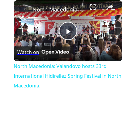
×
Play
Unmute
Fullscreen
North Macedonia: Valandovo hosts 33rd International Hidirellez Spring Festival in North Macedonia.
Play
Watch on
Video
North Macedonia: Valandovo hosts 33rd
International Hidirellez Spring Festival in North
Macedonia.