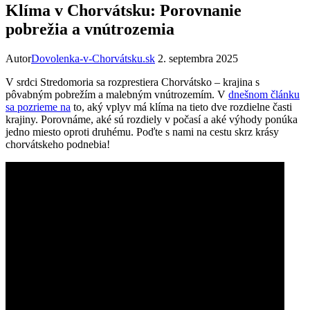
Klíma v Chorvátsku: Porovnanie
pobrežia a vnútrozemia
Autor
Dovolenka-v-Chorvátsku.sk
2. septembra 2025
V srdci Stredomoria sa rozprestiera Chorvátsko – krajina s
pôvabným pobrežím a malebným vnútrozemím. V
dnešnom článku
sa pozrieme na
to, aký vplyv má klíma na tieto dve rozdielne časti
krajiny. Porovnáme, aké sú rozdiely v počasí a aké výhody ponúka
jedno miesto oproti druhému. Poďte s nami na cestu skrz krásy
chorvátskeho podnebia!