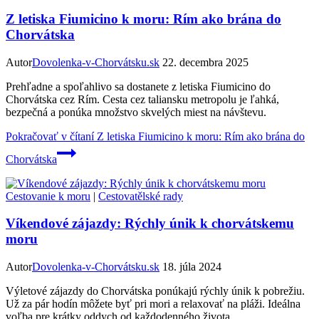
Z letiska Fiumicino k moru: Rím ako brána do
Chorvátska
Autor
Dovolenka-v-Chorvátsku.sk
22. decembra 2025
Prehľadne a spoľahlivo sa dostanete z letiska Fiumicino do
Chorvátska cez Rím. Cesta cez taliansku metropolu je ľahká,
bezpečná a ponúka množstvo skvelých miest na návštevu.
Pokračovať v čítaní
Z letiska Fiumicino k moru: Rím ako brána do
Chorvátska
Cestovanie k moru
|
Cestovatělské rady
Víkendové zájazdy: Rýchly únik k chorvátskemu
moru
Autor
Dovolenka-v-Chorvátsku.sk
18. júla 2024
Výletové zájazdy do Chorvátska ponúkajú rýchly únik k pobrežiu.
Už za pár hodín môžete byť pri mori a relaxovať na pláži. Ideálna
voľba pre krátky oddych od každodenného života.