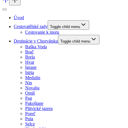
Úvod
Cestovatělské rady
Toggle child menu
Cestovanie k moru
Destinácie v Chorvátsku
Toggle child menu
Baška Voda
Brač
Brela
Hvar
Igrane
Istria
Medulin
Nin
Novalja
Omiš
Pag
Pakoštane
Plitvické jazera
Poreč
Pula
Selce