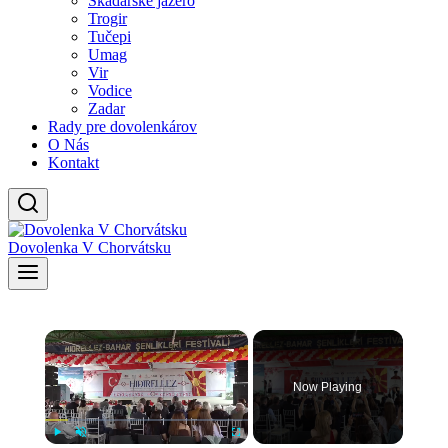
Skadarské jazero
Trogir
Tučepi
Umag
Vir
Vodice
Zadar
Rady pre dovolenkárov
O Nás
Kontakt
Dovolenka V Chorvátsku
×
Now Playing