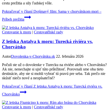
cestu prežitia a sily ľudskej vôle.
Pokračovať v čítaní
Dojímavý film: Sama v chorvátskom mori –
Príbeh prežitia
Cestovanie k moru
|
Cestovatělské rady
Z letiska Antalya k moru: Turecká riviéra vs.
Chorvátsko
Autor
Dovolenka-v-Chorvátsku.sk
22. februára 2026
Počuli ste už o dovolenke v Turecku na riviére alebo v Chorvátsku?
Ak nie, nenechajte si ujsť túto príležitosť. Porovnali sme oba tieto
destinácie, aby ste si mohli vybrať tú pravú pre seba. Tak prečo nie
skúsiť niečo nové a neopísateľné?
Pokračovať v čítaní
Z letiska Antalya k moru: Turecká riviéra vs.
Chorvátsko
Cestovanie k moru
|
Cestovatělské rady