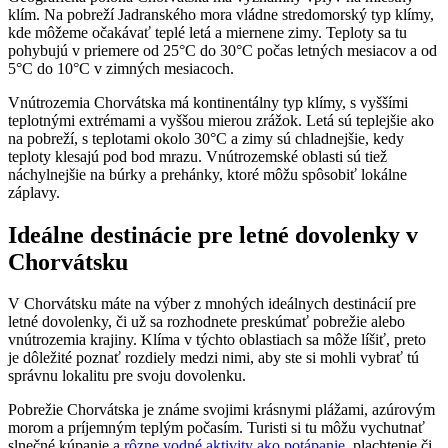
klím. Na pobreží Jadranského mora vládne stredomorský typ klímy,
kde môžeme očakávať teplé letá a miernene zimy. Teploty sa tu
pohybujú v priemere od 25°C do 30°C počas letných mesiacov a od
5°C do 10°C v zimných mesiacoch.
Vnútrozemia Chorvátska má kontinentálny typ klímy, s vyššími
teplotnými extrémami a vyššou mierou zrážok. Letá sú teplejšie ako
na pobreží, s teplotami okolo 30°C a zimy sú chladnejšie, kedy
teploty klesajú pod bod mrazu. Vnútrozemské oblasti sú tiež
náchylnejšie na búrky a prehánky, ktoré môžu spôsobiť lokálne
záplavy.
Ideálne destinácie pre letné dovolenky v
Chorvátsku
V Chorvátsku máte na výber z mnohých ideálnych destinácií pre
letné dovolenky, či už sa rozhodnete preskúmať pobrežie alebo
vnútrozemia krajiny. Klíma v týchto oblastiach sa môže líšiť, preto
je dôležité poznať rozdiely medzi nimi, aby ste si mohli vybrať tú
správnu lokalitu pre svoju dovolenku.
Pobrežie Chorvátska je známe svojimi krásnymi plážami, azúrovým
morom a príjemným teplým počasím. Turisti si tu môžu vychutnať
slnečné kúpanie a
rôzne vodné aktivity ako potápanie
, plachtenie či