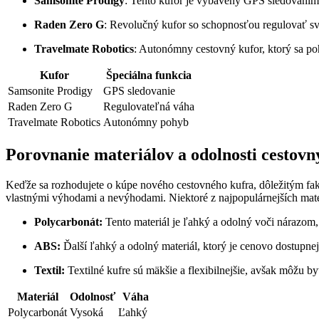
Samsonite Prodigy
: Tento kufor je vybavený GPS sledovaním
Raden Zero G
: Revolučný kufor so schopnosťou regulovať s
Travelmate Robotics
: Autonómny cestovný kufor, ktorý sa p
Kufor
Špeciálna funkcia
Samsonite Prodigy
GPS sledovanie
Raden Zero G
Regulovateľná váha
Travelmate Robotics
Autonómny pohyb
Porovnanie materiálov a odolnosti cestovn
Keďže sa rozhodujete o kúpe nového cestovného kufra, dôležitým fakto
vlastnými výhodami a nevýhodami. Niektoré z najpopulárnejších mate
Polycarbonát:
Tento materiál je ľahký a odolný voči nárazom,
ABS:
Ďalší ľahký a odolný materiál, ktorý je cenovo dostupnej
Textil:
Textilné kufre sú mäkšie a flexibilnejšie, avšak môžu b
Materiál
Odolnosť
Váha
Polycarbonát
Vysoká
Ľahký