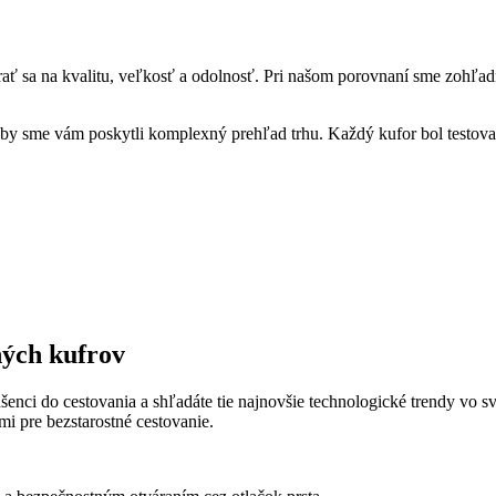
ať sa na kvalitu, veľkosť a odolnosť. Pri našom porovnaní sme zohľadnil
aby sme vám poskytli komplexný prehľad trhu. Každý kufor bol testova
ných kufrov
šenci do cestovania a shľadáte tie najnovšie technologické trendy vo s
i pre bezstarostné cestovanie.