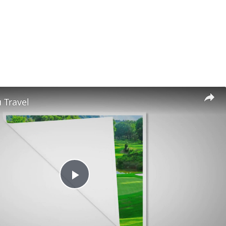
 Travel
Play
Video