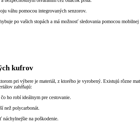
 a bezpečnostným otváraním cez otlačok prsta.
voju váhu pomocou integrovaných senzorov.
ohybuje po vašich stopách a má možnosť sledovania pomocou mobilnej a
ých kufrov
rom pri výbere je materiál, z ktorého je vyrobený. Existujú rôzne mat
riálov zahŕňajú:
 čo ho robí ideálnym pre cestovanie.
ší než polycarbonát.
yť náchylnejšie na poškodenie.