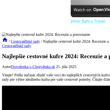
Watch on
Johor Bahru Travel
/
Cestovatělské rady
/
Najlepšie cestovné kufre 2024: Recenzie a
Cestovatělské rady
Najlepšie cestovné kufre 2024: Recenzie a
Autor
Dovolenka-v-Chorvátsku.sk
21. júla 2025
Vitajte! Prišlo načasie zbaliť vaše veci do najlepších cestovných ku
rady pre výber ideálneho kufra pre vaše cestovné potreby. Čítajte ďa