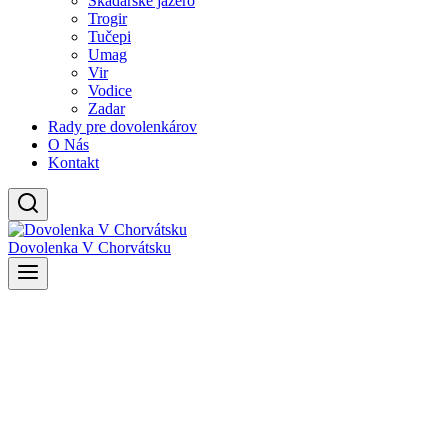
Skadarské jazero
Trogir
Tučepi
Umag
Vir
Vodice
Zadar
Rady pre dovolenkárov
O Nás
Kontakt
Dovolenka V Chorvátsku