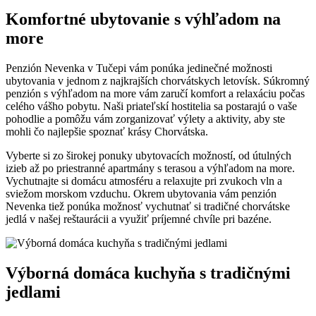
Komfortné ubytovanie s výhľadom na
more
Penzión Nevenka v Tučepi vám ponúka jedinečné možnosti
ubytovania v jednom z najkrajších chorvátskych letovísk. Súkromný
penzión s výhľadom na more vám zaručí komfort a relaxáciu počas
celého vášho pobytu. Naši priateľskí hostitelia sa postarajú o vaše
pohodlie a pomôžu vám zorganizovať výlety a aktivity, aby ste
mohli čo najlepšie spoznať krásy Chorvátska.
Vyberte si zo širokej ponuky ubytovacích možností, od útulných
izieb až po priestranné apartmány s terasou a výhľadom na more.
Vychutnajte si domácu atmosféru a relaxujte pri zvukoch vln a
sviežom morskom vzduchu. Okrem ubytovania vám penzión
Nevenka tiež ponúka možnosť vychutnať si tradičné chorvátske
jedlá v našej reštaurácii a využiť príjemné chvíle pri bazéne.
Výborná domáca kuchyňa s tradičnými
jedlami