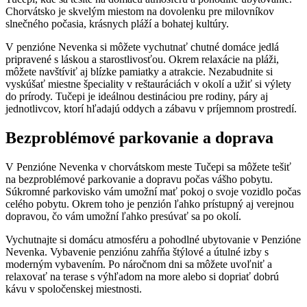
Chorvátsko je skvelým miestom na dovolenku pre milovníkov
slnečného počasia, krásnych pláží a bohatej kultúry.
V penzióne Nevenka si môžete vychutnať chutné domáce jedlá
pripravené s láskou a starostlivosťou. Okrem relaxácie na pláži,
môžete navštíviť aj blízke pamiatky a atrakcie. Nezabudnite si
vyskúšať miestne špeciality v reštauráciách v okolí a užiť si výlety
do prírody. Tučepi je ideálnou destináciou pre rodiny, páry aj
jednotlivcov, ktorí hľadajú oddych a zábavu v príjemnom prostredí.
Bezproblémové parkovanie a doprava
V Penzióne Nevenka v chorvátskom meste Tučepi sa môžete tešiť
na bezproblémové parkovanie a dopravu počas vášho pobytu.
Súkromné parkovisko vám umožní mať pokoj o svoje vozidlo počas
celého pobytu. Okrem toho je penzión ľahko prístupný aj verejnou
dopravou, čo vám umožní ľahko presúvať sa po okolí.
Vychutnajte si domácu atmosféru a pohodlné ubytovanie v Penzióne
Nevenka. Vybavenie penziónu zahŕňa štýlové a útulné izby s
moderným vybavením. Po náročnom dni sa môžete uvoľniť a
relaxovať na terase s výhľadom na more alebo si dopriať dobrú
kávu v spoločenskej miestnosti.