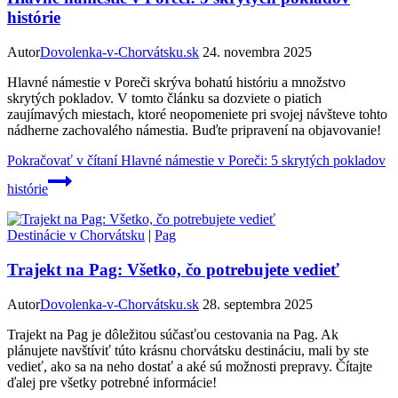
histórie
Autor
Dovolenka-v-Chorvátsku.sk
24. novembra 2025
Hlavné námestie v Poreči skrýva bohatú históriu a množstvo
skrytých pokladov. V tomto článku sa dozviete o piatich
zaujímavých miestach, ktoré neopomeniete pri svojej návšteve tohto
nádherne zachovalého námestia. Buďte pripravení na objavovanie!
Pokračovať v čítaní
Hlavné námestie v Poreči: 5 skrytých pokladov
histórie
Destinácie v Chorvátsku
|
Pag
Trajekt na Pag: Všetko, čo potrebujete vedieť
Autor
Dovolenka-v-Chorvátsku.sk
28. septembra 2025
Trajekt na Pag je dôležitou súčasťou cestovania na Pag. Ak
plánujete navštíviť túto krásnu chorvátsku destináciu, mali by ste
vedieť, ako sa na neho dostať a aké sú možnosti prepravy. Čítajte
ďalej pre všetky potrebné informácie!