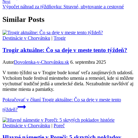
Next
Výpočet náhrad za týždňovku: Stravné, ubytovanie a cestovné
Similar Posts
Destinácie v Chorvátsku
|
Trogir
Trogir aktuálne: Čo sa deje v meste tento týždeň?
Autor
Dovolenka-v-Chorvátsku.sk
6. septembra 2025
V tomto týždni sa v Trogire bude konať veľa zaujímavých udalostí.
Vrcholom bude festival miestneho umenia a remesiel, kde si môžete
vychutnať tradičné jedlá a umelecké diela. Nezabudnite navštíviť aj
miestne miesta a pamiatky.
Pokračovať v čítaní
Trogir aktuálne: Čo sa deje v meste tento
týždeň?
Destinácie v Chorvátsku
|
Poreč
Hlavné námestie v Poreči: 5 skrytých pokladov