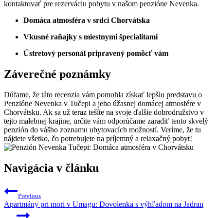
kontaktovať pre rezerváciu pobytu v našom penzióne Nevenka.
Domáca atmosféra v srdci Chorvátska
Vkusné raňajky s miestnymi špecialitami
Ústretový personál pripravený pomôcť vám
Záverečné poznámky
Dúfame, že táto recenzia vám pomohla získať lepšiu predstavu o
Penzióne Nevenka v Tučepi a jeho úžasnej domácej atmosfére v
Chorvátsku. Ak sa už teraz tešíte na svoje ďalšie dobrodružstvo v
tejto malebnej krajine, určite vám odporúčame zaradiť tento skvelý
penzión do vášho zoznamu ubytovacích možností. Veríme, že tu
nájdete všetko, čo potrebujete na príjemný a relaxačný pobyt!
Navigácia v článku
Previous
Apartmány pri mori v Umagu: Dovolenka s výhľadom na Jadran