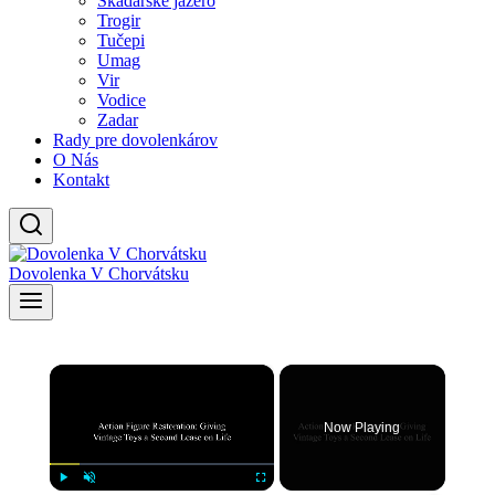
Skadarské jazero
Trogir
Tučepi
Umag
Vir
Vodice
Zadar
Rady pre dovolenkárov
O Nás
Kontakt
Dovolenka V Chorvátsku
×
Now Playing