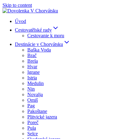
Skip to content
Úvod
Cestovatělské rady
Cestovanie k moru
Destinácie v Chorvátsku
Baška Voda
Brač
Brela
Hvar
Igrane
Istria
Medulin
Nin
Novalja
Omiš
Pag
Pakoštane
Plitvické jazera
Poreč
Pula
Selce