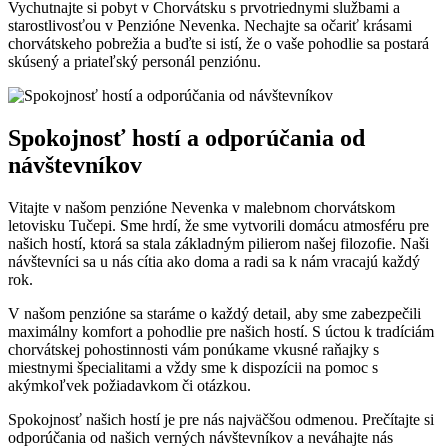
Vychutnajte si pobyt v Chorvátsku s prvotriednymi službami a
starostlivosťou v Penzióne Nevenka. Nechajte sa očariť krásami
chorvátskeho pobrežia a buďte si istí, že o vaše pohodlie sa postará
skúsený a priateľský personál penziónu.
Spokojnosť hostí a odporúčania od
návštevníkov
Vitajte v našom penzióne Nevenka v malebnom chorvátskom
letovisku Tučepi. Sme hrdí, že sme vytvorili domácu atmosféru pre
našich hostí, ktorá sa stala základným pilierom našej filozofie. Naši
návštevníci sa u nás cítia ako doma a radi sa k nám vracajú každý
rok.
V našom penzióne sa staráme o každý detail, aby sme zabezpečili
maximálny komfort a pohodlie pre našich hostí. S úctou k tradíciám
chorvátskej pohostinnosti vám ponúkame vkusné raňajky s
miestnymi špecialitami a vždy sme k dispozícii na pomoc s
akýmkoľvek požiadavkom či otázkou.
Spokojnosť našich hostí je pre nás najväčšou odmenou. Prečítajte si
odporúčania od našich verných návštevníkov a neváhajte nás