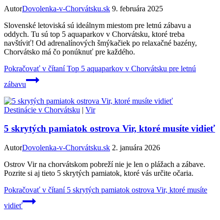
Autor
Dovolenka-v-Chorvátsku.sk
9. februára 2025
Slovenské letoviská sú ideálnym miestom pre letnú zábavu a
oddych. Tu sú top 5 aquaparkov v Chorvátsku, ktoré treba
navštíviť! Od adrenalínových šmýkačiek po relaxačné bazény,
Chorvátsko má čo ponúknuť pre každého.
Pokračovať v čítaní
Top 5 aquaparkov v Chorvátsku pre letnú
zábavu
Destinácie v Chorvátsku
|
Vir
5 skrytých pamiatok ostrova Vir, ktoré musíte vidieť
Autor
Dovolenka-v-Chorvátsku.sk
2. januára 2026
Ostrov Vir na chorvátskom pobreží nie je len o plážach a zábave.
Pozrite si aj tieto 5 skrytých pamiatok, ktoré vás určite očaria.
Pokračovať v čítaní
5 skrytých pamiatok ostrova Vir, ktoré musíte
vidieť