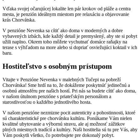
Vďaka svojej očarujúcej lokalite len pár krokov od pláže a centra
mesta, je penzión ideálnym miestom pre relaxáciu a objavovanie
krás Chorvátska.
V penzióne Nevenka sa cítiť ako doma v moderných a dobre
vybavených izbách, kde každý detail je premyslený, aby ste si pobyt
užili naplno. Okrem toho môžete vychutnať domáce raňajky na
terase s výhľadom na more alebo si dopriať osviežujúci koktail v ich
baru.
Hostiteľstvo s osobným prístupom
Vitajte v Penzióne Nevenka v malebných Tučepi na pobreží
Chorvátska! Sme hrdí na to, že dokážeme poskytnúť jedinečnú a
osobnú atmosféru pre našich hostí. Pri nás sa budete cítiť ako doma,
v našom útulnom penzióne s priateľským personálom a
starostlivosťou o každého jednotlivého hosta.
V našom penzióne nezmizne pocit autenticity a pohostinnosti, ktoré
sú charakteristické pre chorvátsku kultúru. Ponúkame Vám nielen
kvalitné ubytovanie a výbornú stravu, ale aj možnosť zážitkov
plných miestnych tradícií a kultúry. Naši hostitelia sú tu pre Vás, aby
Vám poskytli všetko, čo potrebujete pre dokonalý pobyt.