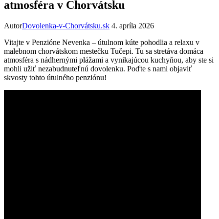
atmosféra v Chorvátsku
Autor
Dovolenka-v-Chorvátsku.sk
4. apríla 2026
Vitajte v Penzióne Nevenka – útulnom kúte pohodlia a relaxu v
malebnom chorvátskom mestečku Tučepi. Tu sa stretáva domáca
atmosféra s nádhernými plážami a vynikajúcou kuchyňou, aby ste si
mohli užiť nezabudnuteľnú dovolenku. Poďte s nami objaviť
skvosty tohto útulného penziónu!