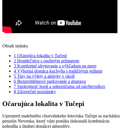
Obsah stránky
1
Očarujúca lokalita v Tučepi
2
Hostiteľstvo s osobným prístupom
3
Komfortné ubytovanie s výhľadom na more
4
Výborná domáca kuchyňa s tradičnými jedlami
5
Tipy na výlety a aktivity v okolí
6
Bezproblémové parkovanie a doprava
7
Spokojnosť hostí a odporúčania od návštevníkov
8
Záverečné poznámky
Očarujúca lokalita v Tučepi
Uprostred malebného chorvátskeho letoviska Tučepi sa nachádza
penzión Nevenka, ktorý vám ponúka dokonalú kombináciu
pohodlia a útulnej domácej atmosféry.