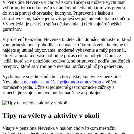
V Penzióne Nevenka v chorvátskom Tučepi si môžete vychutnať
výbornú domácu kuchyňu s tradičnými jedlami, ktoré vás prenesú
do sveta pravej chorvátskej kuchyne. Pripravené s láskou a
starostlivosťou, každé jedlo vás poteší svojou autenticitou a chuťou.
Výber jedál je pestrý a spĺňa očakávania aj tých najnáročnejších
gurmánov.
V prostredí Penziónu Nevenka budete cítiť domácu atmosféru, ktorá
vám prinesie pocit pohodlia a relaxácie. Okrem skvelej kuchyne tu
nájdete aj útulné ubytovanie, moderné vybavenie a milý personál,
ktorý sa postará o vaše pohodlie počas celého pobytu. Domáce
jedlá, ktoré sa v penzióne podávajú, sú pripravené podľa tradičných
receptov, ktoré sa v rodine Nevenka udržiavajú už po generácie.
Vychutnajte si jedinečnú chuť chorvátskej kuchyne v penzióne
Nevenka a
nechajte sa unášať príjemnou atmosférou
a vôňou
domáceho jedla. Užite si jedinečné gastronomické zážitky a
zanechajte svoje chuťové bunky nadšené a spokojné.
Tipy na výlety a aktivity v okolí
Vitajte v penzióne Nevenka v malom chorvátskom mestečku
Tučepi, kde sa tešíte na domácu atmosféru a pohodlné ubytovanie.