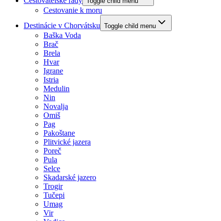
Cestovatělské rady
Toggle child menu
Cestovanie k moru
Destinácie v Chorvátsku
Toggle child menu
Baška Voda
Brač
Brela
Hvar
Igrane
Istria
Medulin
Nin
Novalja
Omiš
Pag
Pakoštane
Plitvické jazera
Poreč
Pula
Selce
Skadarské jazero
Trogir
Tučepi
Umag
Vir