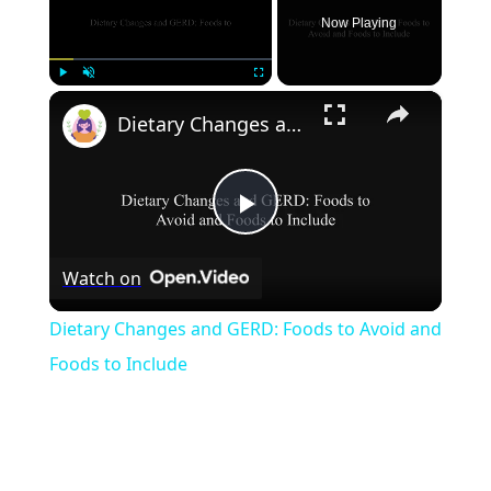
Now Playing
×
Play
Unmute
Fullscreen
Dietary Changes and GERD: Foods to Avoid and Foods to Include
Play
Watch on
Video
Dietary Changes and GERD: Foods to Avoid and
Foods to Include