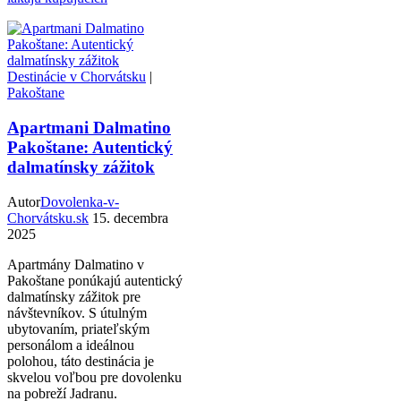
Destinácie v Chorvátsku
|
Pakoštane
Apartmani Dalmatino
Pakoštane: Autentický
dalmatínsky zážitok
Autor
Dovolenka-v-
Chorvátsku.sk
15. decembra
2025
Apartmány Dalmatino v
Pakoštane ponúkajú autentický
dalmatínsky zážitok pre
návštevníkov. S útulným
ubytovaním, priateľským
personálom a ideálnou
polohou, táto destinácia je
skvelou voľbou pre dovolenku
na pobreží Jadranu.