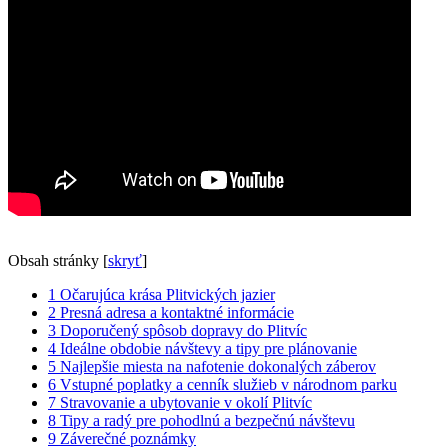
Obsah stránky
[
skryť
]
1
Očarujúca krása Plitvických jazier
2
Presná adresa a kontaktné informácie
3
Doporučený spôsob dopravy do Plitvíc
4
Ideálne obdobie návštevy a tipy pre plánovanie
5
Najlepšie miesta na nafotenie dokonalých záberov
6
Vstupné poplatky a cenník služieb v národnom parku
7
Stravovanie a ubytovanie v okolí Plitvíc
8
Tipy a radý pre pohodlnú a bezpečnú návštevu
9
Záverečné poznámky