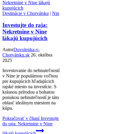
Destinácie v Chorvátsku
|
Nin
Investujte do raja:
Nekretnine v Nine
lákajú kupujúcich
Autor
Dovolenka-v-
Chorvátsku.sk
26. októbra
2025
Investovanie do nehnuteľností
v Nine je populárnou voľbou
pre kupujúcich hľadajúcich
rajské miesto na investície. S
krásnou prírodou a bohatou
ponukou nehnuteľností je táto
oblasť ideálnym miestom na
kúpu.
Pokračovať v čítaní
Investujte
do raja: Nekretnine v Nine
lákajú kupujúcich