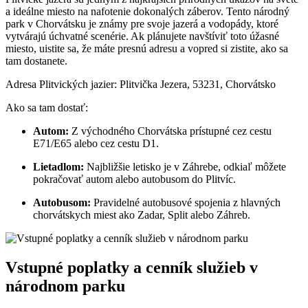
a ideálne miesto na nafotenie dokonalých záberov. Tento národný
park v Chorvátsku je známy pre svoje jazerá a vodopády, ktoré
vytvárajú úchvatné scenérie. Ak plánujete navštíviť toto úžasné
miesto, uistite sa, že máte presnú adresu a vopred si zistite, ako sa
tam dostanete.
Adresa Plitvických jazier: Plitvička Jezera, 53231, Chorvátsko
Ako sa tam dostať:
Autom:
Z východného Chorvátska prístupné cez cestu
E71/E65 alebo cez cestu D1.
Lietadlom:
Najbližšie letisko je v Záhrebe, odkiaľ môžete
pokračovať autom alebo autobusom do Plitvíc.
Autobusom:
Pravidelné autobusové spojenia z hlavných
chorvátskych miest ako Zadar, Split alebo Záhreb.
Vstupné poplatky a cenník služieb v
národnom parku