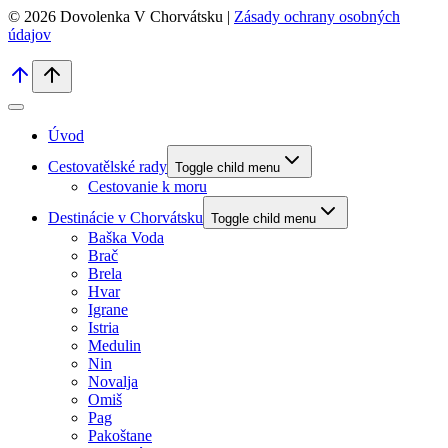
© 2026 Dovolenka V Chorvátsku |
Zásady ochrany osobných
údajov
Úvod
Cestovatělské rady
Toggle child menu
Cestovanie k moru
Destinácie v Chorvátsku
Toggle child menu
Baška Voda
Brač
Brela
Hvar
Igrane
Istria
Medulin
Nin
Novalja
Omiš
Pag
Pakoštane