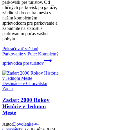
parkovísk pre turistov. Od
uličných parkovísk po garáže,
zájdite si do centra mesta s
naším kompletným
sprievodcom pre parkovanie a
zabudnite na starosti s
parkovaním počas vášho
pobytu.
Pokračovať v čítaní
Parkovanie v Pule: Kompletný
sprievodca pre turistov
Destinácie v Chorvátsku
|
Zadar
Zadar: 2000 Rokov
Histórie v Jednom
Meste
Autor
Dovolenka-v-
Chorvátsku.sk
30. júna 2024