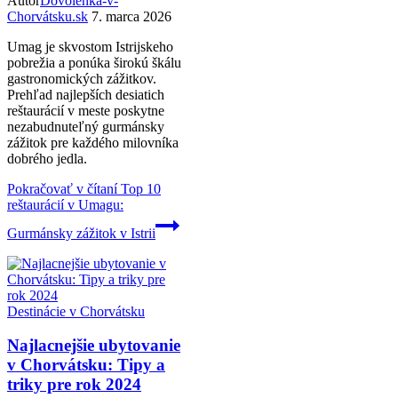
Autor
Dovolenka-v-
Chorvátsku.sk
7. marca 2026
Umag je skvostom Istrijskeho
pobrežia a ponúka širokú škálu
gastronomických zážitkov.
Prehľad najlepších desiatich
reštaurácií v meste poskytne
nezabudnuteľný gurmánsky
zážitok pre každého milovníka
dobrého jedla.
Pokračovať v čítaní
Top 10
reštaurácií v Umagu:
Gurmánsky zážitok v Istrii
Destinácie v Chorvátsku
Najlacnejšie ubytovanie
v Chorvátsku: Tipy a
triky pre rok 2024