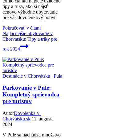
tomto článku nájdete užitočné
tipy a triky, ako si nájsť
cenovo výhodné ubytovanie
pre váš dovolenkový pobyt.
Pokračovať v čítaní
Najlacnejšie ubytovanie v
Chorvátsku: Tipy a triky pre
rok 2024
Destinácie v Chorvátsku
|
Pula
Parkovanie v Pule:
Kompletný sprievodca
pre turistov
Autor
Dovolenka-v-
Chorvátsku.sk
11. augusta
2024
V Pule sa nachádza množstvo