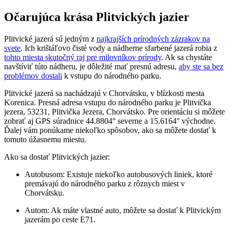
Očarujúca krása Plitvických jazier
Plitvické jazerá sú jedným z
najkrajších prírodných zázrakov na
svete
. Ich krištáľovo čisté vody a nádherne sfarbené jazerá robia z
tohto miesta skutočný raj pre milovníkov prírody
. Ak sa chystáte
navštíviť túto nádheru, je dôležité mať presnú adresu,
aby ste sa bez
problémov dostali
k vstupu do národného parku.
Plitvické jazerá sa nachádzajú v Chorvátsku, v blízkosti mesta
Korenica. Presná adresa vstupu do národného parku je Plitvička
jezera, 53231, Plitvička Jezera, Chorvátsko. Pre orientáciu si môžete
zobrať aj GPS súradnice 44.8804° severne a 15.6164° východne.
Ďalej vám ponúkame niekoľko spôsobov, ako sa môžete dostať k
tomuto úžasnemu miestu.
Ako sa dostať Plitvických jazier:
Autobusom: Existuje niekoľko autobusových liniek, ktoré
premávajú do národného parku z rôznych miest v
Chorvátsku.
Autom: Ak máte vlastné auto, môžete sa dostať k Plitvickým
jazerám po ceste E71.