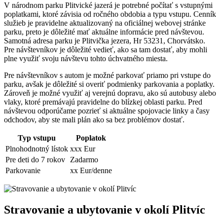
V národnom parku Plitvické jazerá je potrebné počítať s vstupnými
poplatkami, ktoré závisia od ročného obdobia a typu vstupu. Cenník
služieb je pravidelne aktualizovaný na oficiálnej webovej stránke
parku, preto je dôležité mať aktuálne informácie pred návštevou.
Samotná adresa parku je Plitvička jezera, Hr 53231, Chorvátsko.
Pre návštevníkov je dôležité vedieť, ako sa tam dostať, aby mohli
plne využiť svoju návštevu tohto úchvatného miesta.
Pre návštevníkov s autom je možné parkovať priamo pri vstupe do
parku, avšak je dôležité si overiť podmienky parkovania a poplatky.
Zároveň je možné využiť aj verejnú dopravu, ako sú autobusy alebo
vlaky, ktoré premávajú pravidelne do blízkej oblasti parku. Pred
návštevou odporúčame pozrieť si aktuálne spojovacie linky a časy
odchodov, aby ste mali plán ako sa bez problémov dostať.
Typ vstupu
Poplatok
Plnohodnotný lístok
xxx Eur
Pre deti do 7 rokov
Zadarmo
Parkovanie
xx Eur/denne
Stravovanie a ubytovanie v okolí Plitvíc