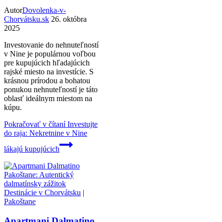
Autor
Dovolenka-v-
Chorvátsku.sk
26. októbra
2025
Investovanie do nehnuteľností
v Nine je populárnou voľbou
pre kupujúcich hľadajúcich
rajské miesto na investície. S
krásnou prírodou a bohatou
ponukou nehnuteľností je táto
oblasť ideálnym miestom na
kúpu.
Pokračovať v čítaní
Investujte
do raja: Nekretnine v Nine
lákajú kupujúcich
Destinácie v Chorvátsku
|
Pakoštane
Apartmani Dalmatino