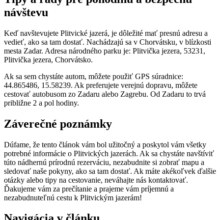
návštevu
Keď navštevujete Plitvické jazerá, je dôležité mať presnú adresu a
vedieť, ako sa tam dostať. Nachádzajú sa v Chorvátsku, v blízkosti
mesta Zadar. Adresa národného parku je: Plitvička jezera, 53231,
Plitvička jezera, Chorvátsko.
Ak sa sem chystáte autom, môžete použiť GPS súradnice:
44.865486, 15.58239. Ak preferujete verejnú dopravu, môžete
cestovať autobusom zo Zadaru alebo Zagrebu. Od Zadaru to trvá
približne 2 a pol hodiny.
Záverečné poznámky
Dúfame, že tento článok vám bol užitočný a poskytol vám všetky
potrebné informácie o Plitvických jazerách. Ak sa chystáte navštíviť
túto nádhernú prírodnú rezerváciu, nezabudnite si zobrať mapu a
sledovať naše pokyny, ako sa tam dostať. Ak máte akékoľvek ďalšie
otázky alebo tipy na cestovanie, neváhajte nás kontaktovať.
Ďakujeme vám za prečítanie a prajeme vám príjemnú a
nezabudnuteľnú cestu k Plitvickým jazerám!
Navigácia v článku