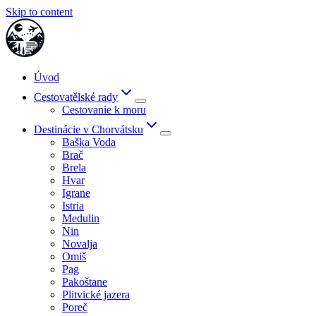
Skip to content
Úvod
Cestovatělské rady
Cestovanie k moru
Destinácie v Chorvátsku
Baška Voda
Brač
Brela
Hvar
Igrane
Istria
Medulin
Nin
Novalja
Omiš
Pag
Pakoštane
Plitvické jazera
Poreč