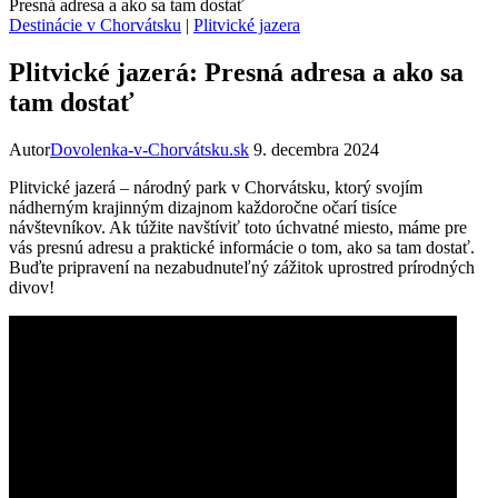
Presná adresa a ako sa tam dostať
Destinácie v Chorvátsku
|
Plitvické jazera
Plitvické jazerá: Presná adresa a ako sa
tam dostať
Autor
Dovolenka-v-Chorvátsku.sk
9. decembra 2024
Plitvické jazerá – národný park v Chorvátsku, ktorý svojím
nádherným krajinným dizajnom každoročne očarí tisíce
návštevníkov. Ak túžite navštíviť toto úchvatné miesto, máme pre
vás presnú adresu a praktické informácie o tom, ako sa tam dostať.
Buďte pripravení na nezabudnuteľný zážitok uprostred prírodných
divov!