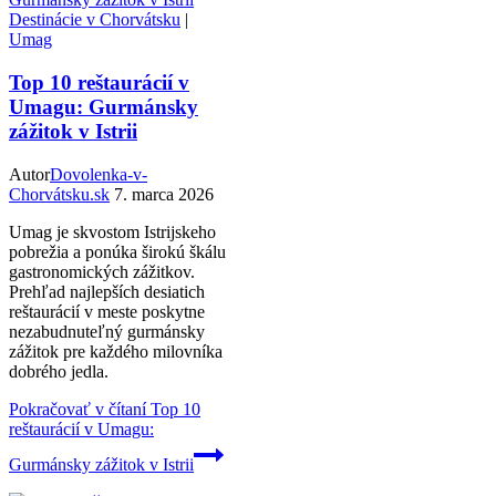
Destinácie v Chorvátsku
|
Umag
Top 10 reštaurácií v
Umagu: Gurmánsky
zážitok v Istrii
Autor
Dovolenka-v-
Chorvátsku.sk
7. marca 2026
Umag je skvostom Istrijskeho
pobrežia a ponúka širokú škálu
gastronomických zážitkov.
Prehľad najlepších desiatich
reštaurácií v meste poskytne
nezabudnuteľný gurmánsky
zážitok pre každého milovníka
dobrého jedla.
Pokračovať v čítaní
Top 10
reštaurácií v Umagu:
Gurmánsky zážitok v Istrii