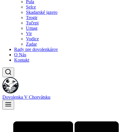
Pula
Selce
Skadarské jazero
Trogir
Tučepi
Umag
Vir
Vodice
Zadar
Rady pre dovolenkárov
O Nás
Kontakt
Dovolenka V Chorvátsku
×