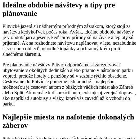
Ideálne obdobie návštevy a tipy pre
plánovanie
Plitvické jazerá sú nádherným prírodným zázrakom, ktorý stojí za
návštevu kedykoľvek počas roka. Avšak, ideálne obdobie návštevy
je v období jari a jesene, keď farby prírody sú najživšie a teploty sú
príjemné. Ak sa rozhodnete návštevu naplánovať v lete, nezabudnite
si so sebou obliecť pohodlné topánky a ochranný krém proti
slnečnému žiareniu.
Pre plánovanie návštevy Plitvíc odporúčame si zarezervovať
ubytovanie v okolitých dedinkách alebo priamo v národnom parku
vopred, pretože hotely a penzióny sú v sezóne rýchlo obsadené.
Cestovanie do Plitvíc je pomerne jednoduché – najlepšou
možnosťou je cestovať autom z blízkych väčších miest ako Záhreb
alebo Split. Ak nemáte k dispozícii auto, existuje aj verejná doprava,
ako napríklad autobusy a vlaky, ktoré vás zavedú až k vchodu do
parku.
Najlepšie miesta na nafotenie dokonalých
záberov
Plitvické jazerá sú jedným z najkrajších prírodných úkazov na svete