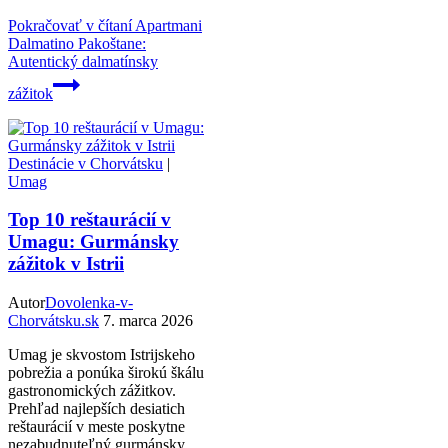
Pokračovať v čítaní
Apartmani
Dalmatino Pakoštane:
Autentický dalmatínsky
zážitok
Destinácie v Chorvátsku
|
Umag
Top 10 reštaurácií v
Umagu: Gurmánsky
zážitok v Istrii
Autor
Dovolenka-v-
Chorvátsku.sk
7. marca 2026
Umag je skvostom Istrijskeho
pobrežia a ponúka širokú škálu
gastronomických zážitkov.
Prehľad najlepších desiatich
reštaurácií v meste poskytne
nezabudnuteľný gurmánsky