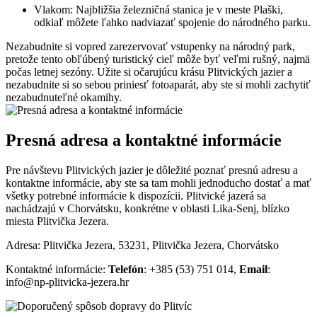
Vlakom: Najbližšia železničná stanica je v meste Plaški,
odkiaľ môžete ľahko nadviazať spojenie do národného parku.
Nezabudnite si vopred zarezervovať vstupenky na národný park,
pretože tento obľúbený turistický cieľ môže byť veľmi rušný, najmä
počas letnej sezóny. Užite si očarujúcu krásu Plitvických jazier a
nezabudnite si so sebou priniesť fotoaparát, aby ste si mohli zachytiť
nezabudnuteľné okamihy.
Presná adresa a kontaktné informácie
Pre návštevu Plitvických jazier je dôležité poznať presnú adresu a
kontaktne informácie, aby ste sa tam mohli jednoducho dostať a mať
všetky potrebné informácie k dispozícii. Plitvické jazerá sa
nachádzajú v Chorvátsku, konkrétne v oblasti Lika-Senj, blízko
miesta Plitvička Jezera.
Adresa: Plitvička Jezera, 53231, Plitvička Jezera, Chorvátsko
Kontaktné informácie:
Telefón
: +385 (53) 751 014,
Email
:
info@np-plitvicka-jezera.hr