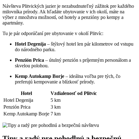
Návšteva Plitvických jazier je nezabudnuteľný zážitok pre každého
milovníka prírody. Ak hľadáte ubytovanie v ich okolí, máte na
výber z množstva možností, od hotely a penzióny po kempy a
apartmány.
Tu je pár odporúčaní pre ubytovanie v okolí Plitvíc:
Hotel Degenija
– štýlový hotel len pár kilometrov od vstupu
do národného parku.
Penzión Prica
– útulný penzión s príjemným personálom a
skvelou polohou.
Kemp Autokamp Borje
– ideálna voľba pre tých, čo
preferujú kempovanie a blízkosť prírody.
Hotel
Vzdialenosť od Plitvíc
Hotel Degenija
5 km
Penzión Prica
3 km
Kemp Autokamp Borje
7 km
Tipy a radý pre pohodlnú a bezpečnú