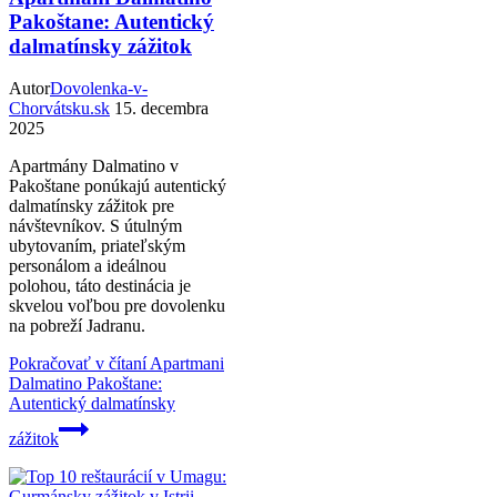
Pakoštane: Autentický
dalmatínsky zážitok
Autor
Dovolenka-v-
Chorvátsku.sk
15. decembra
2025
Apartmány Dalmatino v
Pakoštane ponúkajú autentický
dalmatínsky zážitok pre
návštevníkov. S útulným
ubytovaním, priateľským
personálom a ideálnou
polohou, táto destinácia je
skvelou voľbou pre dovolenku
na pobreží Jadranu.
Pokračovať v čítaní
Apartmani
Dalmatino Pakoštane:
Autentický dalmatínsky
zážitok