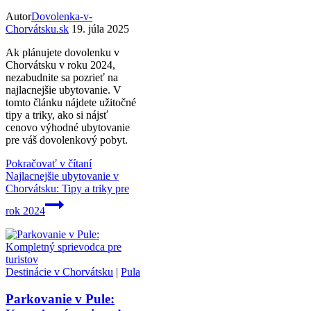
Autor
Dovolenka-v-
Chorvátsku.sk
19. júla 2025
Ak plánujete dovolenku v
Chorvátsku v roku 2024,
nezabudnite sa pozrieť na
najlacnejšie ubytovanie. V
tomto článku nájdete užitočné
tipy a triky, ako si nájsť
cenovo výhodné ubytovanie
pre váš dovolenkový pobyt.
Pokračovať v čítaní
Najlacnejšie ubytovanie v
Chorvátsku: Tipy a triky pre
rok 2024
Destinácie v Chorvátsku
|
Pula
Parkovanie v Pule: