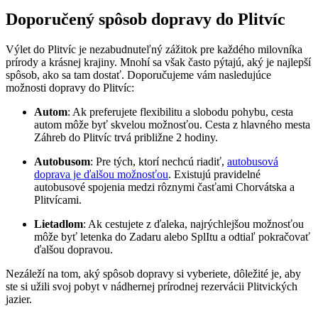
Doporučený spôsob dopravy do Plitvíc
Výlet do Plitvíc je nezabudnuteľný zážitok pre každého milovníka
prírody a krásnej krajiny. Mnohí sa však často pýtajú, aký je najlepší
spôsob, ako sa tam dostať. Doporučujeme vám nasledujúce
možnosti dopravy do Plitvíc:
Autom
: Ak preferujete flexibilitu a slobodu pohybu, cesta
autom môže byť skvelou možnosťou. Cesta z hlavného mesta
Záhreb do Plitvíc trvá približne 2 hodiny.
Autobusom
: Pre tých, ktorí nechcú riadiť,
autobusová
doprava je ďalšou možnosťou
. Existujú pravidelné
autobusové spojenia medzi rôznymi časťami Chorvátska a
Plitvícami.
Lietadlom
: Ak cestujete z ďaleka, najrýchlejšou možnosťou
môže byť letenka do Zadaru alebo SplItu a odtiaľ pokračovať
ďalšou dopravou.
Nezáleží na tom, aký spôsob dopravy si vyberiete, dôležité je, aby
ste si užili svoj pobyt v nádhernej prírodnej rezervácii Plitvických
jazier.