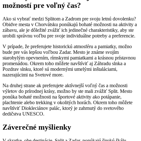
možností pre voľný čas?
Ako si vybrať medzi Splitom a Zadrom pre svoju letnú dovolenku?
Obidve mesta v Chorvátsku ponúkajú bohaté možnosti na aktivity a
zábavu, ale je dôležité zvážiť ich jedinečné charakteristiky, aby ste
urobili správnu voľbu pre svoje individuálne potreby a preferencie.
V prípade, že preferujete historickú atmosféru a pamiatky, možno
bude pre vás lepšou voľbou Zadar. Mesto je známe svojím
starobylým opevnením, rímskymi pamiatkami a krásnou prístavnou
promenádou. Okrem toho môžete navštíviť aj Záhradu slnka a
Pozdrav slnku, ktoré sú modernými umelými inštaláciami,
nazerajúcimi na Svetové more.
Na druhej strane ak preferujete aktívnejší voľný čas a možnosti
výletov do prírodnej krásy, možno by ste mali zvážiť Split. Mesto
ponúka bohaté možnosti na športové aktivity ako potápanie,
plachtenie alebo trekking v okolitých horách. Okrem toho môžete
navštíviť Diokleciánov palác, ktorý je zahrnutý do svetového
dedičstva UNESCO.
Záverečné myšlienky
V skratke, obe destinácie, Split a Zadar, ponúkajú širokú škálu