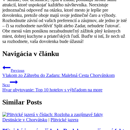
atrakcií, ktoré uspokojať každého návštevníka. Neexistuje
jednoznačná odpoveď na otázku, ktoré mesto je lepšie pre
dovolenku, pretože oboje majú svoje jedinečné čaro a výhody.
Rozhodnutie závisí od vašich preferencií a záujmov, ale jedno je isté
– či sa rozhodnete navštíviť Split alebo Zadar, nebudete ľutovať.
Obe mestá vám ponúknu nezabudnuteľný zážitok plný krásnych
miest, dobrej kuchyne a priateľských ľudí. Buďte si istí, že nech už
sa rozhodnete, vaša dovolenka bude úžasná!
Navigácia v článku
Previous
Vlakom zo Záhrebu do Zadaru: Malebná Cesta Chorvátskom
Next
Hvar ubytovanie: Top 10 hotelov s výhľadom na more
Similar Posts
Destinácie v Chorvátsku
|
Plitvické jazera