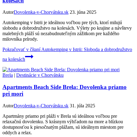
kolesách
Autor
Dovolenka-v-Chorvátsku.sk
23. júna 2025
Autokemping v Istrii je ideálnou voľbou pre tých, ktorí milujú
slobodu a dobrodružstvo na kolesách. Výlety po krajine a návštevy
malebných pláží sú nezabudnuteľným zážitkom pre každého
milovníka prírody.
Pokračovať v čítaní
Autokemping v Istrii: Sloboda a dobrodružstvo
na kolesách
Brela
|
Destinácie v Chorvátsku
Apartments Beach Side Brela: Dovolenka priamo
pri mori
Autor
Dovolenka-v-Chorvátsku.sk
31. júla 2025
Apartmány priamo pri pláži v Brela sú ideálnou voľbou pre
relaxačnú dovolenku. S krásnym výhľadom na more a blízkou
dostupnosťou k piesočnatým plážam, sú ideálnym miestom pre
oddych a relax.