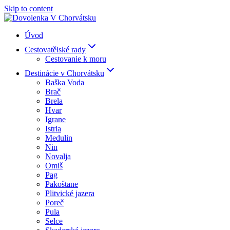
Skip to content
Úvod
Cestovatělské rady
Cestovanie k moru
Destinácie v Chorvátsku
Baška Voda
Brač
Brela
Hvar
Igrane
Istria
Medulin
Nin
Novalja
Omiš
Pag
Pakoštane
Plitvické jazera
Poreč
Pula
Selce