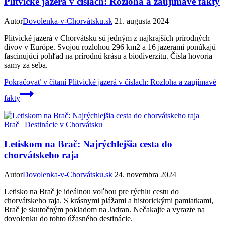
Plitvické jazerá v číslach: Rozloha a zaujímavé fakty
Autor
Dovolenka-v-Chorvátsku.sk
21. augusta 2024
Plitvické jazerá v Chorvátsku sú jedným z najkrajších prírodných
divov v Európe. Svojou rozlohou 296 km2 a 16 jazerami ponúkajú
fascinujúci pohľad na prírodnú krásu a biodiverzitu. Čísla hovoria
samy za seba.
Pokračovať v čítaní
Plitvické jazerá v číslach: Rozloha a zaujímavé
fakty
Brač
|
Destinácie v Chorvátsku
Letiskom na Brač: Najrýchlejšia cesta do
chorvátskeho raja
Autor
Dovolenka-v-Chorvátsku.sk
24. novembra 2024
Letisko na Brač je ideálnou voľbou pre rýchlu cestu do
chorvátskeho raja. S krásnymi plážami a historickými pamiatkami,
Brač je skutočným pokladom na Jadran. Nečakajte a vyrazte na
dovolenku do tohto úžasného destinácie.