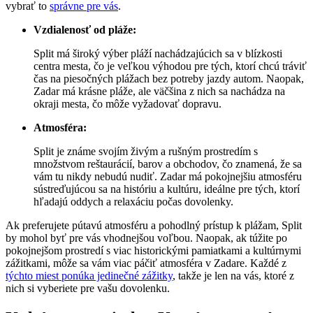
vybrať to
správne pre vás
.
Vzdialenosť od pláže:
Split má široký výber pláží nachádzajúcich sa v blízkosti
centra mesta, čo je veľkou výhodou pre tých, ktorí chcú tráviť
čas na piesočných plážach bez potreby jazdy autom. Naopak,
Zadar má krásne pláže, ale väčšina z nich sa nachádza na
okraji mesta, čo môže vyžadovať dopravu.
Atmosféra:
Split je známe svojím živým a rušným prostredím s
množstvom reštaurácií, barov a obchodov, čo znamená, že sa
vám tu nikdy nebudú nudiť. Zadar má pokojnejšiu atmosféru
sústreďujúcou sa na históriu a kultúru, ideálne pre tých, ktorí
hľadajú oddych a relaxáciu počas dovolenky.
Ak preferujete pútavú atmosféru a pohodlný prístup k plážam, Split
by mohol byť pre vás vhodnejšou voľbou. Naopak, ak túžite po
pokojnejšom prostredí s viac historickými pamiatkami a kultúrnymi
zážitkami, môže sa vám viac páčiť atmosféra v Zadare. Každé z
týchto miest ponúka jedinečné zážitky
, takže je len na vás, ktoré z
nich si vyberiete pre vašu dovolenku.