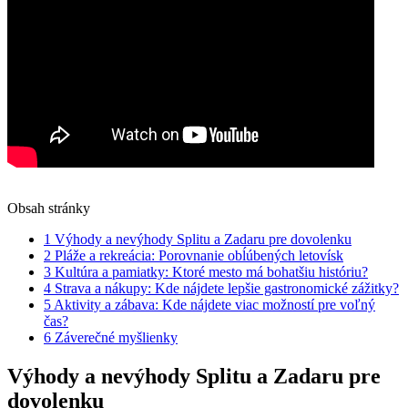
Obsah stránky
1
Výhody a nevýhody Splitu a Zadaru pre dovolenku
2
Pláže a rekreácia: Porovnanie obĺúbených letovísk
3
Kultúra a pamiatky: Ktoré mesto má bohatšiu históriu?
4
Strava a nákupy: Kde nájdete lepšie gastronomické zážitky?
5
Aktivity a zábava: Kde nájdete viac možností pre voľný
čas?
6
Záverečné myšlienky
Výhody a nevýhody Splitu a Zadaru pre
dovolenku