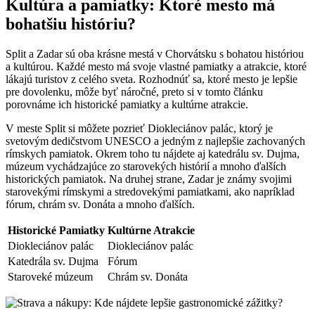
Kultúra a pamiatky: Ktoré mesto má
bohatšiu históriu?
Split a Zadar sú oba krásne mestá v Chorvátsku s bohatou históriou
a kultúrou. Každé mesto má svoje vlastné pamiatky a atrakcie, ktoré
lákajú turistov z celého sveta. Rozhodnúť sa, ktoré mesto je lepšie
pre dovolenku, môže byť náročné, preto si v tomto článku
porovnáme ich historické pamiatky a kultúrne atrakcie.
V meste Split si môžete pozrieť Diokleciánov palác, ktorý je
svetovým dedičstvom UNESCO a jedným z najlepšie zachovaných
rímskych pamiatok. Okrem toho tu nájdete aj katedrálu sv. Dujma,
múzeum vychádzajúce zo starovekých histórií a mnoho ďalších
historických pamiatok. Na druhej strane, Zadar je známy svojimi
starovekými rímskymi a stredovekými pamiatkami, ako napríklad
fórum, chrám sv. Donáta a mnoho ďalších.
Historické Pamiatky
Kultúrne Atrakcie
Diokleciánov palác
Diokleciánov palác
Katedrála sv. Dujma
Fórum
Staroveké múzeum
Chrám sv. Donáta