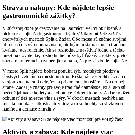
Strava a nákupy: Kde nájdete lepšie
gastronomické zážitky?
V súčasnej dobe je cestovanie na Dalmáciu veľmi obľúbené, a
niektoré z najlepších gastronomických zážitkov môžete zažiť v
chorvátskych mestách Split a Zadar. Obe mesta sú známe svojimi
trhmi so čerstvými potravinami, útulnými reštauráciami a tradíciou
kvalitnej gastronómie. Ak sa rozhodnete navštíviť jedno z týchto
miest na dovolenke, rozhodnutie môže byť ťažké. Urobte si preto
zoznam preferencií a zamerajte sa na to, čo pre vás bude najlepšie.
V meste Split nájdete bohatú ponuku rýb, morských plodov a
čerstvých zelenín na miestnom trhu. Reštaurácie v Split sú známe
svojou kreatívnou kuchyňou a príjemnou atmosférou. Na druhej
strane, Zadar je známy pre svoje tradičné dalmátske jedlá, ako sú
pečené jahňacie kotlety a chobotnice. Okrem toho, v Zadare môžete
ochutnať tiež miestne vína a sýry. V oboch mestách nechýba ani
bohatá ponuka sladkostí a dezertov, ako sú buchty so slivkovou
náplňou a domáce zmrzliny.
Aktivity a zábava: Kde nájdete viac