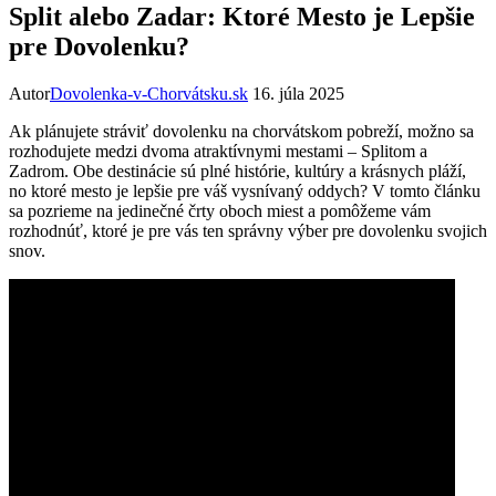
Split alebo Zadar: Ktoré Mesto je Lepšie
pre Dovolenku?
Autor
Dovolenka-v-Chorvátsku.sk
16. júla 2025
Ak plánujete stráviť dovolenku na chorvátskom pobreží, možno sa
rozhodujete medzi dvoma atraktívnymi mestami – Splitom a
Zadrom. Obe destinácie sú plné histórie, kultúry a krásnych pláží,
no ktoré mesto je lepšie pre váš vysnívaný oddych? V tomto článku
sa pozrieme na jedinečné črty oboch miest a pomôžeme vám
rozhodnúť, ktoré je pre vás ten správny výber pre dovolenku svojich
snov.