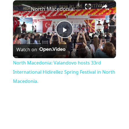
×
Play
Unmute
Fullscreen
North Macedonia: Valandovo hosts 33rd International Hidirellez Spring Festival in North Macedonia.
Play
Watch on
Video
North Macedonia: Valandovo hosts 33rd
International Hidirellez Spring Festival in North
Macedonia.