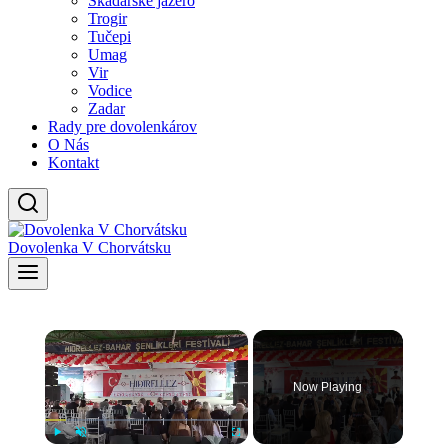
Skadarské jazero
Trogir
Tučepi
Umag
Vir
Vodice
Zadar
Rady pre dovolenkárov
O Nás
Kontakt
Dovolenka V Chorvátsku
×
Now Playing