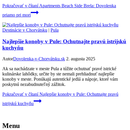
Pokračovať v čítaní
Apartments Beach Side Brela: Dovolenka
priamo pri mori
Destinácie v Chorvátsku
|
Pula
Najlepšie konoby v Pule: Ochutnajte pravú istrijskú
kuchyňu
Autor
Dovolenka-v-Chorvátsku.sk
2. augusta 2025
Ak sa nachádzate v meste Pula a túžite ochutnať pravé istrické
kulinárske lahôdky, určite by ste nemali prehliadnuť najlepšie
konoby v meste. Ponúkajú autentické jedlá a nápoje, ktoré vám
poskytnú nezabudnuteľný zážitok.
Pokračovať v čítaní
Najlepšie konoby v Pule: Ochutnajte pravú
istrijskú kuchyňu
Menu