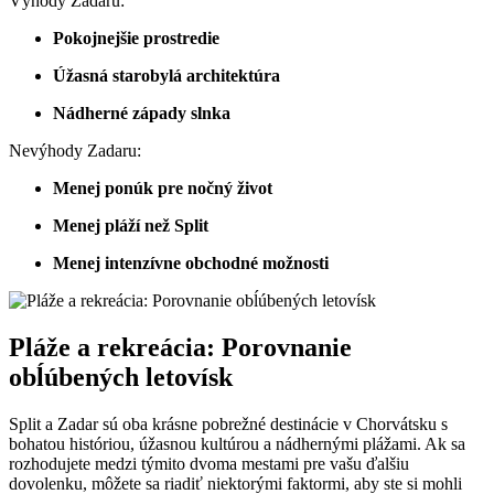
Výhody Zadaru:
Pokojnejšie prostredie
Úžasná starobylá architektúra
Nádherné západy slnka
Nevýhody Zadaru:
Menej ponúk pre nočný život
Menej pláží než Split
Menej intenzívne obchodné možnosti
Pláže a rekreácia: Porovnanie
obĺúbených letovísk
Split a Zadar sú oba krásne pobrežné destinácie v Chorvátsku s
bohatou históriou, úžasnou kultúrou a nádhernými plážami. Ak sa
rozhodujete medzi týmito dvoma mestami pre vašu ďalšiu
dovolenku, môžete sa riadiť niektorými faktormi, aby ste si mohli