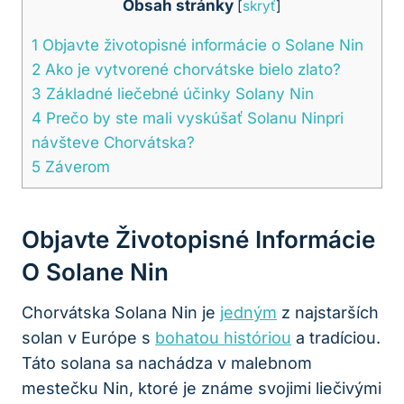
Obsah stránky
[
skryť
]
1
Objavte životopisné informácie o Solane Nin
2
Ako je vytvorené chorvátske bielo zlato?
3
Základné liečebné účinky Solany Nin
4
Prečo by ste mali vyskúšať Solanu Ninpri
návšteve Chorvátska?
5
Záverom
Objavte Životopisné Informácie
O Solane Nin
Chorvátska Solana Nin je
jedným
z najstarších
solan v Európe s
bohatou históriou
a tradíciou.
Táto solana sa nachádza v malebnom
mestečku Nin, ktoré je známe svojimi liečivými