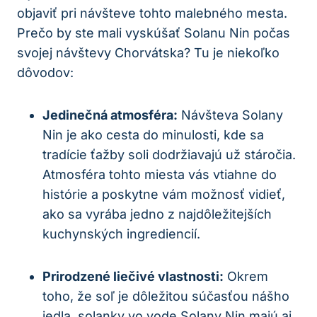
objaviť pri návšteve tohto malebného mesta.
Prečo by ste mali vyskúšať Solanu Nin počas
svojej návštevy Chorvátska? Tu je niekoľko
dôvodov:
Jedinečná atmosféra:
Návšteva Solany
Nin je ako cesta do minulosti, kde sa
tradície ťažby soli dodržiavajú už stáročia.
Atmosféra tohto miesta vás vtiahne do
histórie a poskytne vám možnosť vidieť,
ako sa vyrába jedno z najdôležitejších
kuchynských ingrediencií.
Prirodzené liečivé vlastnosti:
Okrem
toho, že soľ je dôležitou súčasťou nášho
jedla, solanky vo vode Solany Nin majú aj