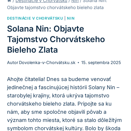
/
Destinácie v Chorvátsku
/
Nin
/
Solana Nin:
Objavte tajomstvo chorvátskeho bieleho zlata
DESTINÁCIE V CHORVÁTSKU
|
NIN
Solana Nin: Objavte
Tajomstvo Chorvátskeho
Bieleho Zlata
Autor
Dovolenka-v-Chorvátsku.sk
15. septembra 2025
Ahojte čitatelia! Dnes sa budeme venovať
jedinečnej a fascinujúcej histórii Solany Nin –
starobylej krajiny, ktorá ukrýva tajomstvo
chorvátskeho bieleho zlata. Pripojte sa ku
nám, aby sme spoločne objavili pôvab a
význam tohto miesta, ktoré sa stalo dôležitým
symbolom chorvátskej kultúry. Bolo by škoda