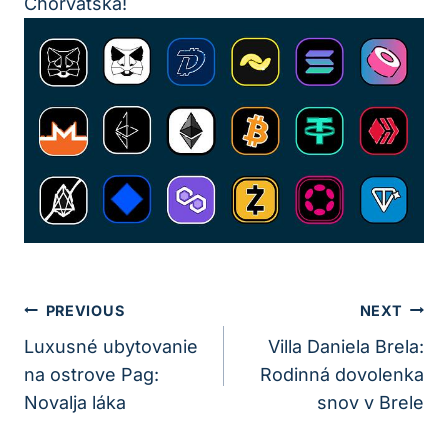
Chorvátska!
Navigácia
PREVIOUS
NEXT
V
Luxusné ubytovanie
Villa Daniela Brela:
na ostrove Pag:
Rodinná dovolenka
Článku
Novalja láka
snov v Brele