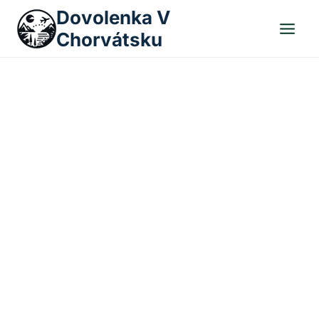
Skip
Dovolenka V
to
Chorvátsku
content