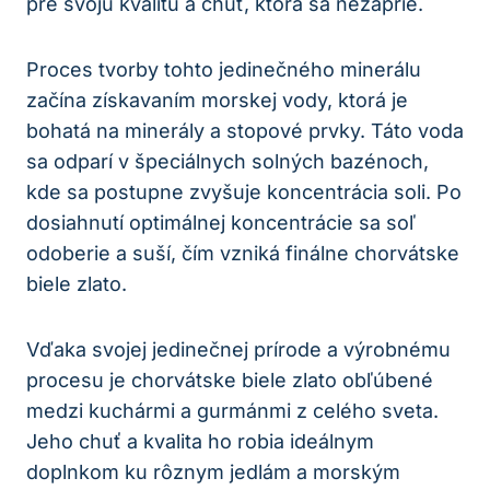
pre svoju kvalitu a chuť, ktorá sa nezaprie.
Proces tvorby tohto jedinečného minerálu
začína získavaním morskej vody, ktorá je
bohatá na minerály a stopové prvky. Táto voda
sa odparí v špeciálnych solných bazénoch,
kde sa postupne zvyšuje koncentrácia soli. Po
dosiahnutí optimálnej koncentrácie sa soľ
odoberie a suší, čím vzniká finálne chorvátske
biele zlato.
Vďaka svojej jedinečnej prírode a výrobnému
procesu je chorvátske biele zlato obľúbené
medzi kuchármi a gurmánmi z celého sveta.
Jeho chuť a kvalita ho robia ideálnym
doplnkom ku rôznym jedlám a morským