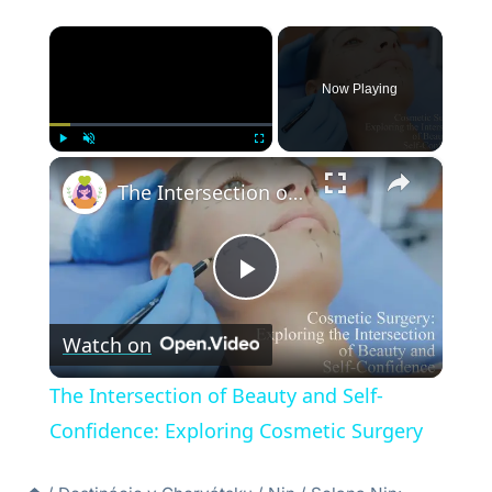
×
Now Playing
×
Play
Unmute
Fullscreen
The Intersection of Beauty and Self-Confidence: Exploring Cosmetic Surgery
Play
Watch on
Video
The Intersection of Beauty and Self-
Confidence: Exploring Cosmetic Surgery