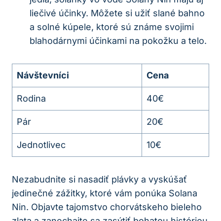
liečivé účinky. Môžete si užiť slané bahno
a solné kúpele, ktoré sú známe svojimi
blahodárnymi účinkami na pokožku a telo.
Návštevníci
Cena
Rodina
40€
Pár
20€
Jednotlivec
10€
Nezabudnite si nasadiť plávky a vyskúšať
jedinečné zážitky, ktoré vám ponúka Solana
Nin. Objavte tajomstvo chorvátskeho bieleho
zlata a zanechajte sa zasýtiť bohatou históriou