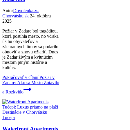
Autor
Dovolenka-v-
Chorvátsku.sk
24. októbra
2025
Požiar v Zadare bol tragédiou,
ktorá postihla mesto, no vďaka
úsiliu obyvateľov a
záchranných tímov sa podarilo
obnoviť a znovu ožiariť. Dnes
je Zadar živým a kvitnúcim
mestom plným histórie a
kultúry.
Pokračovať v čítaní
Požiar v
Zadare: Ako sa Mesto Zotavilo
a Rozkvitlo
Destinácie v Chorvátsku
|
Tučepi
Waterfront Apartments