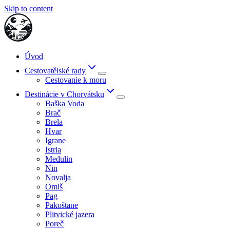
Skip to content
Úvod
Cestovatělské rady
Cestovanie k moru
Destinácie v Chorvátsku
Baška Voda
Brač
Brela
Hvar
Igrane
Istria
Medulin
Nin
Novalja
Omiš
Pag
Pakoštane
Plitvické jazera
Poreč