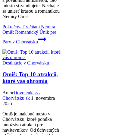
a pôvabnou atmosférou, toto
miesto si zamilujete. Nechajte
sa uniesť krásou a romantikou
Nemiry Omiš.
Pokračovať v čítaní
Nemira
Omiš: Romantický Únik pre
Páry v Chorvátsku
Destinácie v Chorvátsku
Omiš: Top 10 atrakcií,
ktoré vás ohromia
Autor
Dovolenka-v-
Chorvátsku.sk
1. novembra
2025
Omiš je malebné mesto v
Chorvátsku, ktoré ponúka
množstvo atrakcií pre
návštevníkov. Od úchvatných