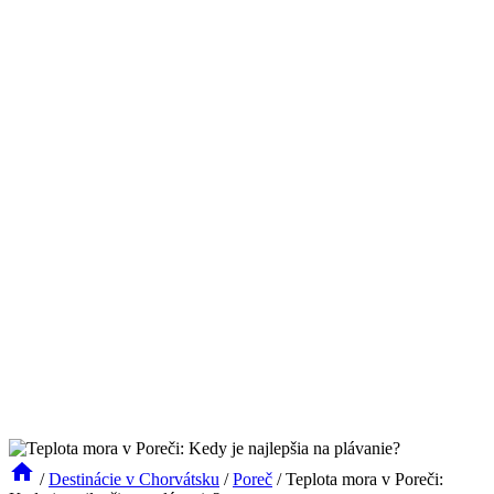
/
Destinácie v Chorvátsku
/
Poreč
/
Teplota mora v Poreči: