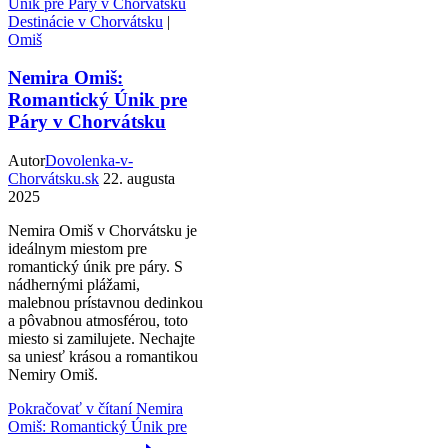
Destinácie v Chorvátsku
|
Omiš
Nemira Omiš:
Romantický Únik pre
Páry v Chorvátsku
Autor
Dovolenka-v-
Chorvátsku.sk
22. augusta
2025
Nemira Omiš v Chorvátsku je
ideálnym miestom pre
romantický únik pre páry. S
nádhernými plážami,
malebnou prístavnou dedinkou
a pôvabnou atmosférou, toto
miesto si zamilujete. Nechajte
sa uniesť krásou a romantikou
Nemiry Omiš.
Pokračovať v čítaní
Nemira
Omiš: Romantický Únik pre