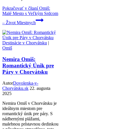
Pokračovať v čítaní
Omiš:
Malé Mesto s Veľkým Srdcom
– Život Miestnych
Destinácie v Chorvátsku
|
Omiš
Nemira Omiš:
Romantický Únik pre
Páry v Chorvátsku
Autor
Dovolenka-v-
Chorvátsku.sk
22. augusta
2025
Nemira Omiš v Chorvátsku je
ideálnym miestom pre
romantický únik pre páry. S
nádhernými plážami,
malebnou prístavnou dedinkou