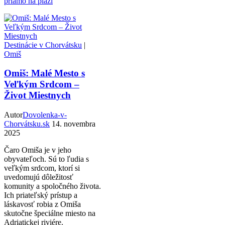
priamo na pláži
Destinácie v Chorvátsku
|
Omiš
Omiš: Malé Mesto s
Veľkým Srdcom –
Život Miestnych
Autor
Dovolenka-v-
Chorvátsku.sk
14. novembra
2025
Čaro Omiša je v jeho
obyvateľoch. Sú to ľudia s
veľkým srdcom, ktorí si
uvedomujú dôležitosť
komunity a spoločného života.
Ich priateľský prístup a
láskavosť robia z Omiša
skutočne špeciálne miesto na
Adriatickej riviére.