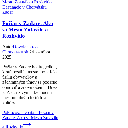
Destinácie v Chorvátsku
|
Zadar
Požiar v Zadare: Ako
sa Mesto Zotavilo a
Rozkvitlo
Autor
Dovolenka-v-
Chorvátsku.sk
24. októbra
2025
Požiar v Zadare bol tragédiou,
ktorá postihla mesto, no vďaka
úsiliu obyvateľov a
záchranných tímov sa podarilo
obnoviť a znovu ožiariť. Dnes
je Zadar živým a kvitnúcim
mestom plným histórie a
kultúry.
Pokračovať v čítaní
Požiar v
Zadare: Ako sa Mesto Zotavilo
a Rozkvitlo