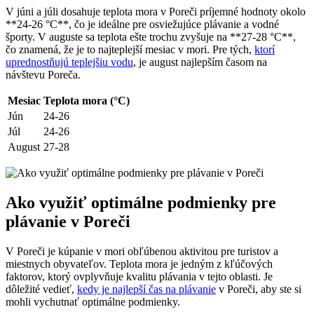
V júni a júli dosahuje teplota mora v Poreči príjemné hodnoty okolo
**24-26 °C**, čo je ideálne pre osviežujúce plávanie a vodné
športy. V auguste sa teplota ešte trochu zvyšuje na **27-28 °C**,
čo znamená, že je to najteplejší mesiac v mori. Pre tých,
ktorí
uprednostňujú teplejšiu vodu
, je august najlepším časom na
návštevu Poreča.
Mesiac
Teplota mora (°C)
Jún
24-26
Júl
24-26
August
27-28
Ako využiť optimálne podmienky pre
plávanie v Poreči
V Poreči je kúpanie v mori obľúbenou aktivitou pre turistov a
miestnych obyvateľov. Teplota mora je jedným z kľúčových
faktorov, ktorý ovplyvňuje kvalitu plávania v tejto oblasti. Je
dôležité vedieť,
kedy je najlepší čas na plávanie
v Poreči, aby ste si
mohli vychutnať optimálne podmienky.