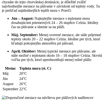
chystáte do tejto chorvátskej destinácie, je dôležité zvážiť
najvhodnejšie mesiace na plávanie v závislosti od teploty vody. Tu
je prehľad najideálnejších teplôt mora v Poreči:
Jún – August:
Najteplejšie mesiace s teplotami mora
dosahujúcimi priemerných 24 – 26 stupňov Celzia. Ideálny
čas na plávanie a slnenie sa na pláži.
Máj, September:
Menej overené mesiace, ale stále príjemné
teploty okolo 20 – 22 stupňov Celzia. Ideálne pre tých, ktorí
hľadajú pokojnejšiu atmosféru pri plávaní.
Apríl, Október:
Menej typické mesiace pre plávanie, ale
stále možné s teplotami okolo 16 – 18 stupňov Celzia. Skvelá
voľba pre tých, ktorí uprednostňujú menej rušné pláže.
Mesiac
Teplota mora (st. C)
Máj
20°C
Jún
24°C
August
26°C
September
22°C