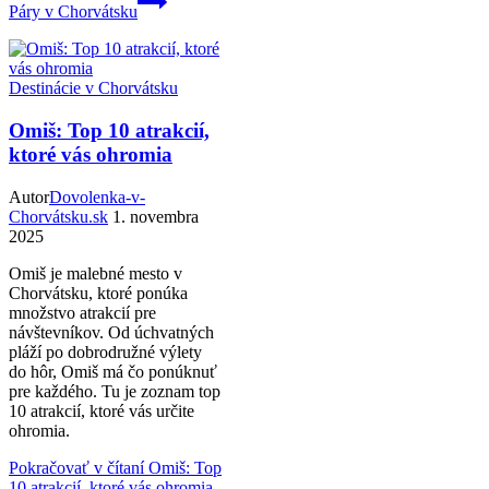
Páry v Chorvátsku
Destinácie v Chorvátsku
Omiš: Top 10 atrakcií,
ktoré vás ohromia
Autor
Dovolenka-v-
Chorvátsku.sk
1. novembra
2025
Omiš je malebné mesto v
Chorvátsku, ktoré ponúka
množstvo atrakcií pre
návštevníkov. Od úchvatných
pláží po dobrodružné výlety
do hôr, Omiš má čo ponúknuť
pre každého. Tu je zoznam top
10 atrakcií, ktoré vás určite
ohromia.
Pokračovať v čítaní
Omiš: Top
10 atrakcií, ktoré vás ohromia