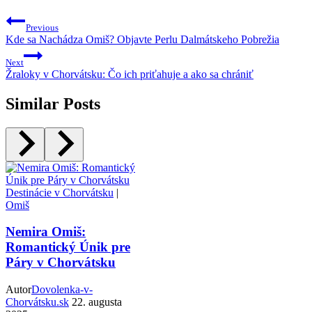
Previous
Kde sa Nachádza Omiš? Objavte Perlu Dalmátskeho Pobrežia
Next
Žraloky v Chorvátsku: Čo ich priťahuje a ako sa chrániť
Similar Posts
Destinácie v Chorvátsku
|
Omiš
Nemira Omiš:
Romantický Únik pre
Páry v Chorvátsku
Autor
Dovolenka-v-
Chorvátsku.sk
22. augusta