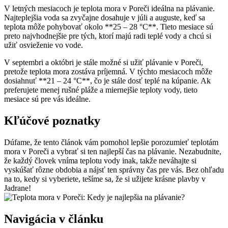
V letných mesiacoch je teplota mora v Poreči ideálna na plávanie.
Najteplejšia voda sa zvyčajne dosahuje v júli a auguste, keď sa
teplota môže pohybovať okolo **25 – 28 °C**. Tieto mesiace sú
preto najvhodnejšie pre tých, ktorí majú radi teplé vody a chcú si
užiť osvieženie vo vode.
V septembri a októbri je stále možné si užiť plávanie v Poreči,
pretože teplota mora zostáva príjemná. V týchto mesiacoch môže
dosiahnuť **21 – 24 °C**, čo je stále dosť teplé na kúpanie. Ak
preferujete menej rušné pláže a miernejšie teploty vody, tieto
mesiace sú pre vás ideálne.
Kľúčové poznatky
Dúfame, že tento článok vám pomohol lepšie porozumieť teplotám
mora v Poreči a vybrať si ten najlepší čas na plávanie. Nezabudnite,
že každý človek vníma teplotu vody inak, takže neváhajte si
vyskúšať rôzne obdobia a nájsť ten správny čas pre vás. Bez ohľadu
na to, kedy si vyberiete, tešíme sa, že si užijete krásne plavby v
Jadrane!
Navigácia v článku