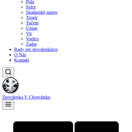
Pula
Selce
Skadarské jazero
Trogir
Tučepi
Umag
Vir
Vodice
Zadar
Rady pre dovolenkárov
O Nás
Kontakt
Dovolenka V Chorvátsku
×