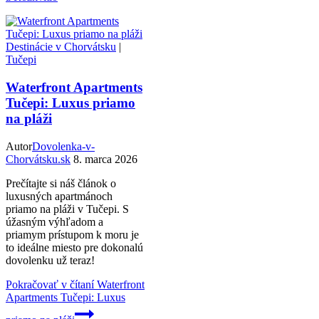
Destinácie v Chorvátsku
|
Tučepi
Waterfront Apartments
Tučepi: Luxus priamo
na pláži
Autor
Dovolenka-v-
Chorvátsku.sk
8. marca 2026
Prečítajte si náš článok o
luxusných apartmánoch
priamo na pláži v Tučepi. S
úžasným výhľadom a
priamym prístupom k moru je
to ideálne miesto pre dokonalú
dovolenku už teraz!
Pokračovať v čítaní
Waterfront
Apartments Tučepi: Luxus