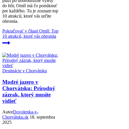
pláží po dobrodružné výlety
do hôr, Omiš má čo ponúknuť
pre každého. Tu je zoznam top
10 atrakcií, ktoré vás určite
ohromia.
Pokračovať v čítaní
Omiš: Top
10 atrakcií, ktoré vás ohromia
Destinácie v Chorvátsku
Modré jazero v
Chorvátsku: Prírodný
zázrak, ktorý musíte
vidieť
Autor
Dovolenka-v-
Chorvátsku.sk
18. septembra
2025