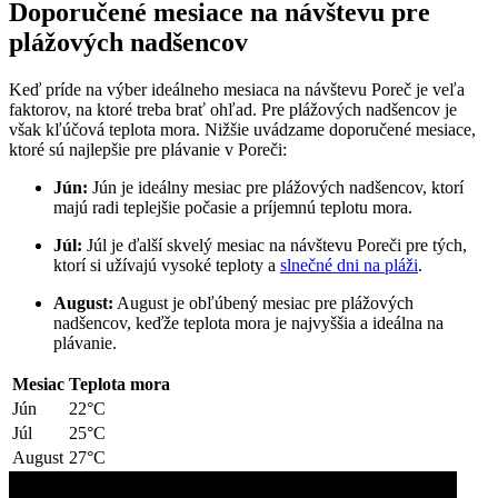
Doporučené mesiace na návštevu pre
plážových nadšencov
Keď príde na výber ideálneho mesiaca na návštevu Poreč je veľa
faktorov, na ktoré treba brať ohľad. Pre plážových nadšencov je
však kľúčová teplota mora. Nižšie uvádzame doporučené mesiace,
ktoré sú najlepšie pre plávanie v Poreči:
Jún:
Jún je ideálny mesiac pre plážových nadšencov, ktorí
majú radi teplejšie počasie a príjemnú teplotu mora.
Júl:
Júl je ďalší skvelý mesiac na návštevu Poreči pre tých,
ktorí si užívajú vysoké teploty a
slnečné dni na pláži
.
August:
August je obľúbený mesiac pre plážových
nadšencov, keďže teplota mora je najvyššia a ideálna na
plávanie.
Mesiac
Teplota mora
Jún
22°C
Júl
25°C
August
27°C