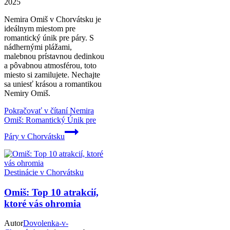
2025
Nemira Omiš v Chorvátsku je
ideálnym miestom pre
romantický únik pre páry. S
nádhernými plážami,
malebnou prístavnou dedinkou
a pôvabnou atmosférou, toto
miesto si zamilujete. Nechajte
sa uniesť krásou a romantikou
Nemiry Omiš.
Pokračovať v čítaní
Nemira
Omiš: Romantický Únik pre
Páry v Chorvátsku
Destinácie v Chorvátsku
Omiš: Top 10 atrakcií,
ktoré vás ohromia
Autor
Dovolenka-v-