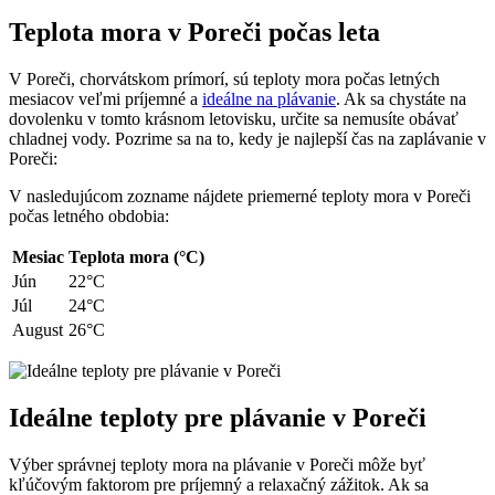
Teplota mora v Poreči počas leta
V Poreči, chorvátskom prímorí, sú teploty mora počas letných
mesiacov veľmi príjemné a
ideálne na plávanie
. Ak sa chystáte na
dovolenku v tomto krásnom letovisku, určite sa nemusíte obávať
chladnej vody. Pozrime sa na to, kedy je najlepší čas na zaplávanie v
Poreči:
V nasledujúcom zozname nájdete priemerné teploty mora v Poreči
počas letného obdobia:
Mesiac
Teplota mora (°C)
Jún
22°C
Júl
24°C
August
26°C
Ideálne teploty pre plávanie v Poreči
Výber správnej teploty mora na plávanie v Poreči môže byť
kľúčovým faktorom pre príjemný a relaxačný zážitok. Ak sa