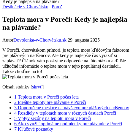
Kedy je najlepšia na plávanie?
Destinácie v Chorvátsku
|
Poreč
Teplota mora v Poreči: Kedy je najlepšia
na plávanie?
Autor
Dovolenka-v-Chorvátsku.sk
29. augusta 2025
V Poreči, chorvátskom prímorí, je teplota mora kľúčovým faktorom
pre plážových nadšencov. Ale kedy je najlepšie čas vyraziť si
zaplávať? Článok vám poskytne odpovede na túto otázku a ďalšie
užitočné informácie o teplote mora v tejto populárnej destinácii.
Takže choďme na to!
Obsah stránky
[
skryť
]
1
Teplota mora v Poreči počas leta
2
Ideálne teploty pre plávanie v Poreči
3
Doporučené mesiace na návštevu pre plážových nadšencov
4
Rozdiely v teplotách mora v rôznych častiach Poreči
5
Vplyv sezóny na teplotu mora v Poreči
6
Ako využiť optimálne podmienky pre plávanie v Poreči
7
Kľúčové poznatky