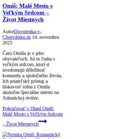
Omiš: Malé Mesto s
Veľkým Srdcom –
Život Miestnych
Autor
Dovolenka-v-
Chorvátsku.sk
14. novembra
2025
Čaro Omiša je v jeho
obyvateľoch. Sú to ľudia s
veľkým srdcom, ktorí si
uvedomujú dôležitosť
komunity a spoločného života.
Ich priateľský prístup a
láskavosť robia z Omiša
skutočne špeciálne miesto na
Adriatickej riviére.
Pokračovať v čítaní
Omiš:
Malé Mesto s Veľkým Srdcom
– Život Miestnych