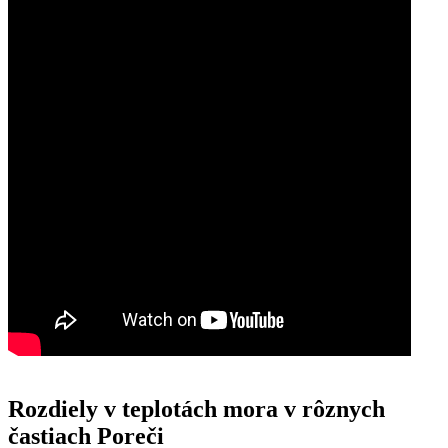
Rozdiely v teplotách mora v rôznych
častiach Poreči