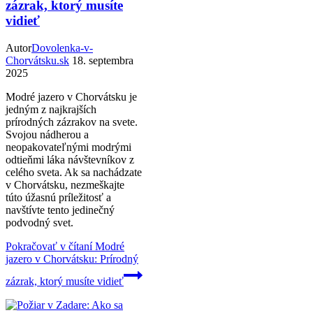
zázrak, ktorý musíte
vidieť
Autor
Dovolenka-v-
Chorvátsku.sk
18. septembra
2025
Modré jazero v Chorvátsku je
jedným z najkrajších
prírodných zázrakov na svete.
Svojou nádherou a
neopakovateľnými modrými
odtieňmi láka návštevníkov z
celého sveta. Ak sa nachádzate
v Chorvátsku, nezmeškajte
túto úžasnú príležitosť a
navštívte tento jedinečný
podvodný svet.
Pokračovať v čítaní
Modré
jazero v Chorvátsku: Prírodný
zázrak, ktorý musíte vidieť