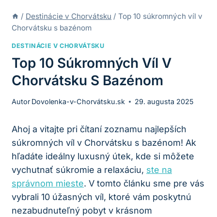
/
Destinácie v Chorvátsku
/
Top 10 súkromných víl v
Chorvátsku s bazénom
DESTINÁCIE V CHORVÁTSKU
Top 10 Súkromných Víl V
Chorvátsku S Bazénom
Autor
Dovolenka-v-Chorvátsku.sk
29. augusta 2025
Ahoj a vitajte ​pri čítaní zoznamu najlepších‍
súkromných víl v ⁢Chorvátsku s bazénom! Ak
‍hľadáte ideálny luxusný útek, kde ​si môžete
vychutnať súkromie a relaxáciu,
ste na
správnom mieste
. V tomto článku sme pre‌ vás
vybrali 10 úžasných víl, ktoré‌ vám poskytnú⁣
nezabudnuteľný pobyt v krásnom​