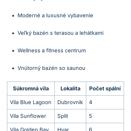
Moderné a luxusné vybavenie
Veľký bazén s terasou a ⁣lehátkami
Wellness a⁢ fitness centrum
Vnútorný bazén so saunou
Súkromná víla
Lokalita
Počet‌ spální
Vila⁤ Blue⁣ Lagoon
Dubrovnik
4
Vila Sunflower
Split
5
Vila Golden Bay
Hvar
6