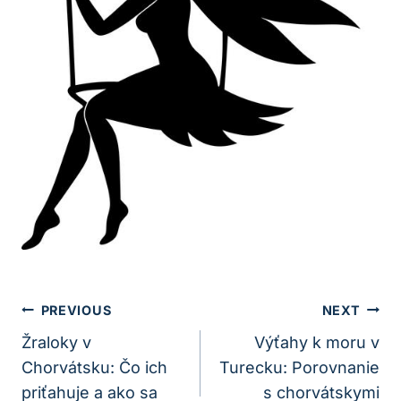
Navigácia
PREVIOUS
NEXT
V
Žraloky v
Výťahy k moru v
Chorvátsku: Čo ich
Turecku: Porovnanie
Článku
priťahuje a ako sa
s chorvátskymi