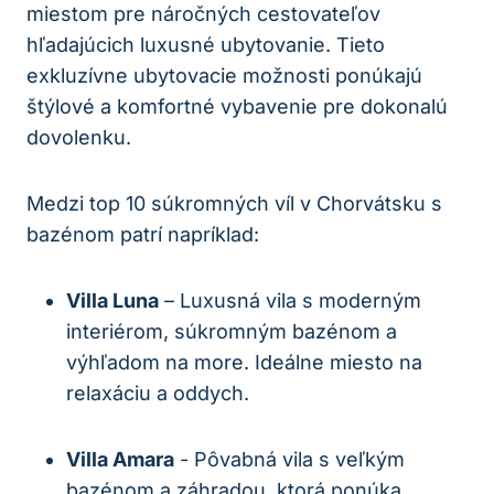
miestom pre ⁤náročných cestovateľov
hľadajúcich luxusné ubytovanie. ⁣Tieto
⁢exkluzívne‍ ubytovacie možnosti ponúkajú
štýlové a komfortné​ vybavenie pre dokonalú
dovolenku.
Medzi top 10 súkromných víl v Chorvátsku s
bazénom patrí napríklad:
Villa Luna
– Luxusná vila s ‍moderným
interiérom, súkromným bazénom ‍a
výhľadom na more. Ideálne miesto na
relaxáciu a oddych.
Villa Amara
-⁣ Pôvabná vila s veľkým
bazénom a záhradou, ktorá ponúka