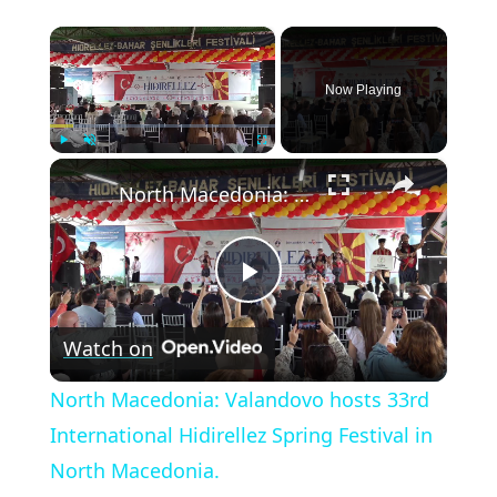
×
Now Playing
×
Play
Unmute
Fullscreen
North Macedonia: Valandovo hosts 33rd International Hidirellez Spring Festival in North Macedonia.
Play
Watch on
Video
North Macedonia: Valandovo hosts 33rd
International Hidirellez Spring Festival in
North Macedonia.