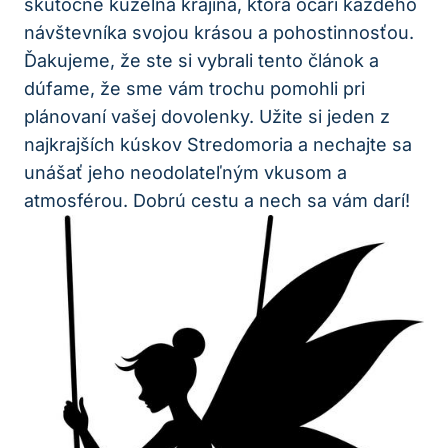
skutočne kúzelná krajina, ktorá očarí každého
návštevníka svojou krásou a pohostinnosťou.
Ďakujeme, že ste si vybrali tento článok a
dúfame, že sme vám ‌trochu pomohli pri
plánovaní vašej⁤ dovolenky. Užite si jeden z
najkrajších kúskov Stredomoria a nechajte sa
unášať jeho neodolateľným vkusom a
atmosférou. Dobrú cestu a nech sa vám darí!