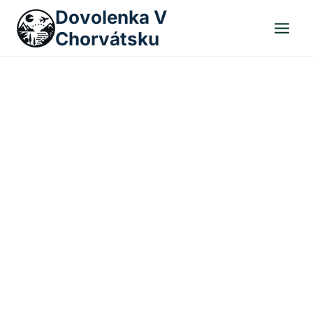
Skip
Dovolenka V
to
Chorvátsku
content