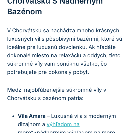
Chorvátsku S Nádherným
Bazénom
V Chorvátsku sa‌ nachádza mnoho krásnych
luxusných víl‍ s pôsobivými⁤ bazénmi, ktoré sú
ideálne pre luxusnú dovolenku. Ak hľadáte
dokonalé miesto na relaxáciu⁤ a oddych, tieto
súkromné víly ​vám ponúknu‍ všetko, čo
potrebujete ⁢pre dokonalý‍ pobyt.
Medzi najobľúbenejšie súkromné víly v
Chorvátsku s bazénom patria:
Vila Amara
– Luxusná vila s moderným
dizajnom a ⁤
výhľadom na
more“>nádherným výhľadom na more.