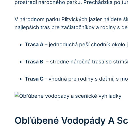
prostredí národného parku. Prechádzka po ‍turis
V národnom parku Plitvických jazier nájdete⁢ ši
‍najlepších tras pre začiatočníkov a rodiny s ⁢d
Trasa⁢ A
– jednoduchá peší chodník okolo 
Trasa B
⁢ – stredne náročná trasa so strm
Trasa​ C
-⁣ vhodná pre rodiny s deťmi, s mo
Obľúbené Vodopády A Sc