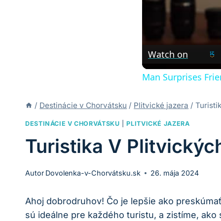
Watch on
Man Surprises Frie
/
Destinácie v Chorvátsku
/
Plitvické jazera
/
Turisti
DESTINÁCIE V CHORVÁTSKU
|
PLITVICKÉ JAZERA
Turistika V Plitvický
Autor
Dovolenka-v-Chorvátsku.sk
26. mája 2024
Ahoj dobrodruhov! Čo ‌je lepšie ako preskúmať‌ ú
sú ideálne ⁣pre každého turistu, a ⁣zistíme, ​ako