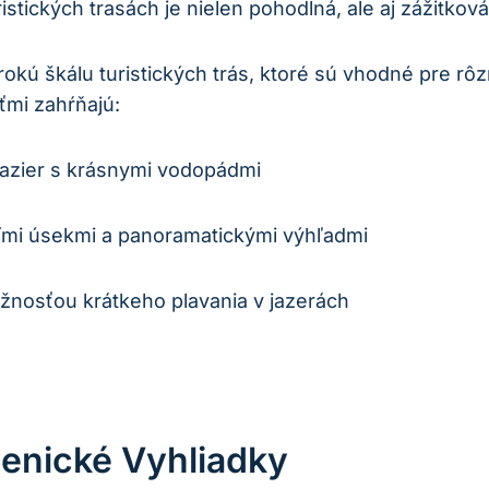
tických trasách​ je nielen pohodlná,⁤ ale aj zážitková
rokú ‌škálu‌ turistických trás,‌ ktoré‌ sú vhodné pre 
eťmi zahŕňajú:
jazier s krásnymi vodopádmi
šími úsekmi a panoramatickými ‌výhľadmi
žnosťou krátkeho plavania⁣ v jazerách
enické Vyhliadky