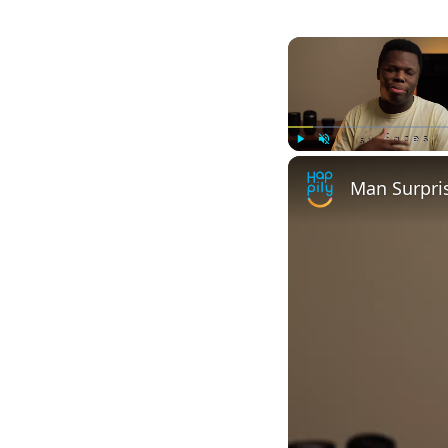
Play
Unmute
Man Surpris