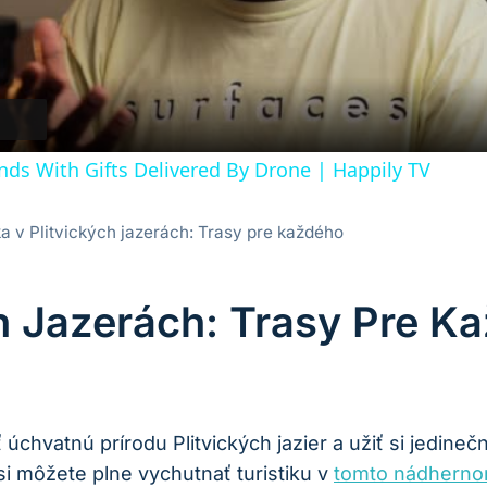
Video
nds With Gifts Delivered By Drone | Happily TV
ka v Plitvických jazerách: Trasy pre každého
ch Jazerách: Trasy Pre K
chvatnú prírodu Plitvických‌ jazier ⁢a užiť⁤ si jedine
 si ‌môžete plne vychutnať turistiku v
tomto nádherno