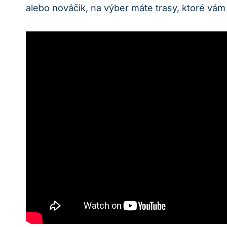
alebo ⁤nováčik, ⁤na výber ​máte ⁤trasy, ktoré ⁢v