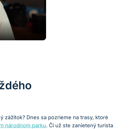
aždého
čný zážitok? Dnes sa pozrieme na trasy,​ ktoré
m ​národnom parku
.​ Či už ste ⁣zanietený turista‌