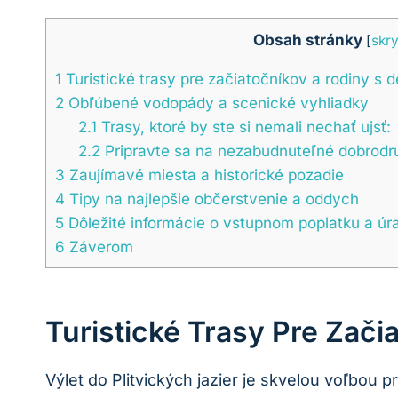
Obsah stránky
[
skry
1
Turistické trasy pre začiatočníkov a rodiny s d
2
Obľúbené vodopády a scenické vyhliadky
2.1
Trasy, ktoré by ‍ste si nemali nechať ujsť:
2.2
Pripravte ⁣sa⁢ na nezabudnuteľné ⁤dobrodru
3
Zaujímavé miesta a historické ‍pozadie
4
Tipy na‌ najlepšie občerstvenie⁣ a oddych
5
Dôležité informácie​ o vstupnom poplatku a ú
6
Záverom
Turistické Trasy Pre Zači
Výlet do Plitvických jazier ‌je skvelou voľbou p