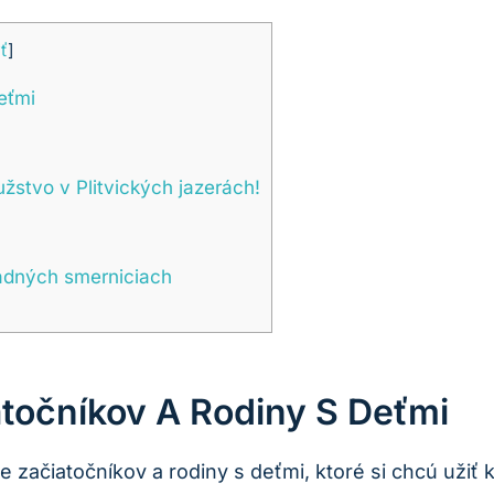
ť
]
eťmi
žstvo v‌ Plitvických jazerách!
radných smerniciach
atočníkov A Rodiny S Deťmi
re začiatočníkov a rodiny s deťmi, ktoré si chcú užiť 