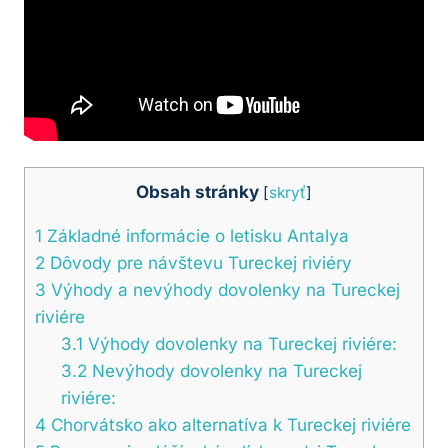
Obsah stránky
[
skryť
]
1
Základné informácie o letisku Antalya
2
Dôvody pre návštevu Tureckej riviéry
3
Výhody a nevýhody dovolenky na Tureckej
riviére
3.1
Výhody dovolenky na Tureckej riviére:
3.2
Nevýhody dovolenky na Tureckej
riviére:
4
Chorvátsko ako alternatíva k Tureckej riviére