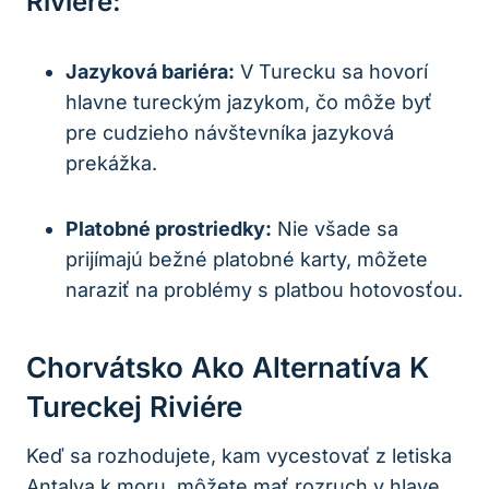
Riviére:
Jazyková bariéra:
V Turecku sa hovorí
hlavne tureckým jazykom, čo môže byť
pre cudzieho návštevníka jazyková
prekážka.
Platobné prostriedky:
Nie všade sa
prijímajú bežné platobné karty, môžete
naraziť na problémy s platbou hotovosťou.
Chorvátsko Ako Alternatíva K
Tureckej Riviére
Keď sa rozhodujete, kam vycestovať z letiska
Antalya k moru, môžete mať rozruch v hlave