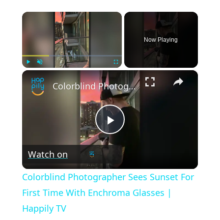
×
Now Playing
×
Play
Unmute
Fullscreen
Colorblind Photographer Sees Sunset For First Time With Enchroma Glasses | Happily TV
Play
Watch on
Video
Colorblind Photographer Sees Sunset For
First Time With Enchroma Glasses |
Happily TV