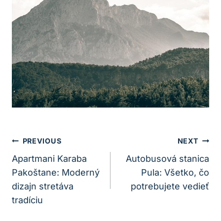
Navigácia
PREVIOUS
NEXT
V
Apartmani Karaba
Autobusová stanica
Pakoštane: Moderný
Pula: Všetko, čo
Článku
dizajn stretáva
potrebujete vedieť
tradíciu