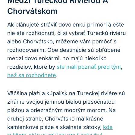
Medzi Tureckou Riviérou A
Chorvátskom
Ak plánujete stráviť dovolenku pri mori a ešte
nie ste rozhodnutí, či si vybrať Tureckú riviéru
alebo Chorvátsko, môžeme vám pomôcť s
rozhodovaním. Obe destinácie sú obľúbené
medzi dovolenkármi, no majú niekoľko
rozdielov, ktoré by
ste mali poznať pred tým
,
než sa rozhodnete
.
Väčšina pláží a kúpalísk na Tureckej riviére sú
známe svojou jemnou bielou piesočnatou
plážou a priezračným modrým morom. Na
druhej strane, Chorvátsko má krásne
kamienkové pláže a skalnaté zátoky,
kde