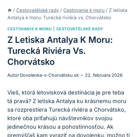
/
Cestovatělské rady
/
Cestovanie k moru
/
Z letiska
Antalya k moru: Turecká riviéra vs. Chorvátsko
CESTOVANIE K MORU
|
CESTOVATĚLSKÉ RADY
Z Letiska Antalya K Moru:
Turecká Riviéra Vs.
Chorvátsko
Autor
Dovolenka-v-Chorvátsku.sk
22. februára 2026
Vieš, ktorá letovisková destinácia je pre teba
tá pravá? Z letiska Antalya ku krásnemu moru
sa rozprestiera Turecká riviéra a Chorvátsko,
ktoré oba priťahujú návštevníkov svojou
jedinečnou krásou a pohostinnosťou. Ak
premýšľaš kam vyraziť na dovolenku, možno ti