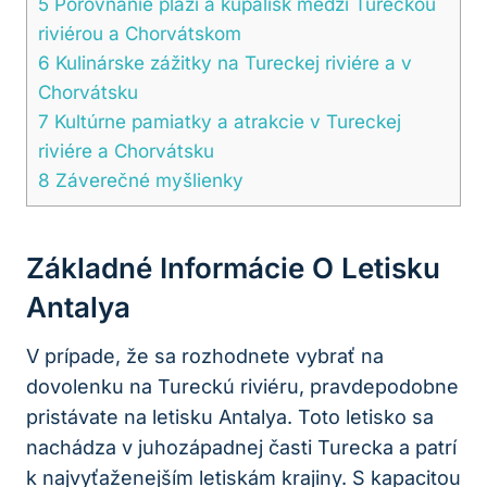
5
Porovnanie pláží a kúpalísk medzi Tureckou
riviérou a Chorvátskom
6
Kulinárske zážitky na Tureckej riviére a v
Chorvátsku
7
Kultúrne pamiatky a atrakcie v Tureckej
riviére a Chorvátsku
8
Záverečné myšlienky
Základné Informácie O Letisku
Antalya
V prípade, že sa rozhodnete vybrať na
dovolenku na Tureckú riviéru, pravdepodobne
pristávate na letisku Antalya. Toto letisko sa
nachádza v juhozápadnej časti Turecka a patrí
k najvyťaženejším letiskám krajiny. S kapacitou