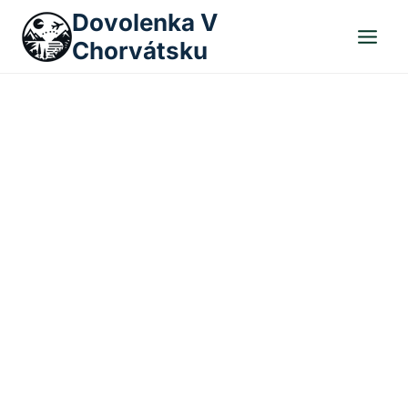
Skip
Dovolenka V
to
Chorvátsku
content