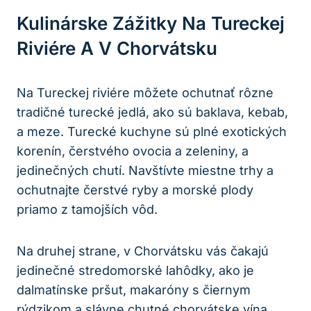
Kulinárske Zážitky Na Tureckej
Riviére A V Chorvátsku
Na Tureckej riviére môžete ochutnať rôzne
tradičné turecké jedlá, ako sú baklava, kebab,
a meze. Turecké kuchyne sú plné exotických
korenín, čerstvého ovocia a zeleniny, a
jedinečných chutí. Navštívte miestne trhy a
ochutnajte čerstvé ryby a morské plody
priamo z tamojších vôd.
Na druhej strane, v Chorvátsku vás čakajú
jedinečné stredomorské lahôdky, ako je
dalmatínske pršut, makaróny s čiernym
rýdzikom a slávne chutné chorvátske vína.