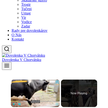
Skadarské jazero
Trogir
Tučepi
Umag
Vir
Vodice
Zadar
Rady pre dovolenkárov
O Nás
Kontakt
Dovolenka V Chorvátsku
×
Now Playing