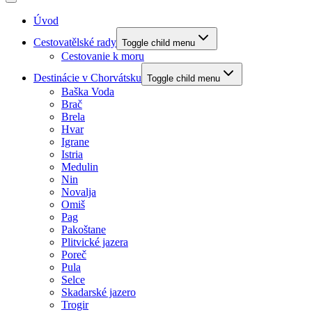
Úvod
Cestovatělské rady
Toggle child menu
Cestovanie k moru
Destinácie v Chorvátsku
Toggle child menu
Baška Voda
Brač
Brela
Hvar
Igrane
Istria
Medulin
Nin
Novalja
Omiš
Pag
Pakoštane
Plitvické jazera
Poreč
Pula
Selce
Skadarské jazero
Trogir