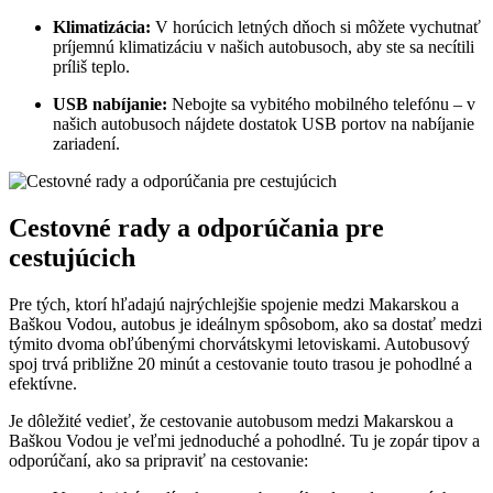
Klimatizácia:
V horúcich letných dňoch si môžete vychutnať
príjemnú klimatizáciu v našich autobusoch, aby ste sa necítili
príliš teplo.
USB nabíjanie:
Nebojte sa vybitého mobilného telefónu – v
našich autobusoch nájdete dostatok USB portov na nabíjanie
zariadení.
Cestovné rady a odporúčania pre
cestujúcich
Pre tých, ktorí hľadajú najrýchlejšie spojenie medzi Makarskou a
Baškou Vodou, autobus je ideálnym spôsobom, ako sa dostať medzi
týmito dvoma obľúbenými chorvátskymi letoviskami. Autobusový
spoj trvá približne 20 minút a cestovanie touto trasou je pohodlné a
efektívne.
Je dôležité vedieť, že cestovanie autobusom medzi Makarskou a
Baškou Vodou je veľmi jednoduché a pohodlné. Tu je zopár tipov a
odporúčaní, ako sa pripraviť na cestovanie: