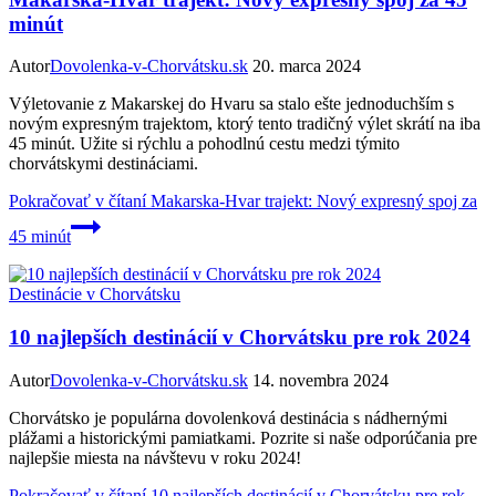
minút
Autor
Dovolenka-v-Chorvátsku.sk
20. marca 2024
Výletovanie z Makarskej do Hvaru sa stalo ešte jednoduchším s
novým expresným trajektom, ktorý tento tradičný výlet skrátí na iba
45 minút. Užite si rýchlu a pohodlnú cestu medzi týmito
chorvátskymi destináciami.
Pokračovať v čítaní
Makarska-Hvar trajekt: Nový expresný spoj za
45 minút
Destinácie v Chorvátsku
10 najlepších destinácií v Chorvátsku pre rok 2024
Autor
Dovolenka-v-Chorvátsku.sk
14. novembra 2024
Chorvátsko je populárna dovolenková destinácia s nádhernými
plážami a historickými pamiatkami. Pozrite si naše odporúčania pre
najlepšie miesta na návštevu v roku 2024!
Pokračovať v čítaní
10 najlepších destinácií v Chorvátsku pre rok