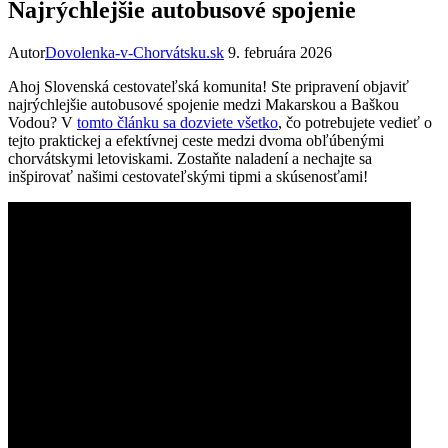
Najrýchlejšie autobusové spojenie
Autor
Dovolenka-v-Chorvátsku.sk
9. februára 2026
Ahoj Slovenská cestovateľská komunita! Ste pripravení objaviť
najrýchlejšie autobusové spojenie medzi Makarskou a Baškou
Vodou? V
tomto článku sa dozviete všetko
, čo potrebujete vedieť o
tejto praktickej a efektívnej ceste medzi dvoma obľúbenými
chorvátskymi letoviskami. Zostaňte naladení a nechajte sa
inšpirovať našimi cestovateľskými tipmi a skúsenosťami!