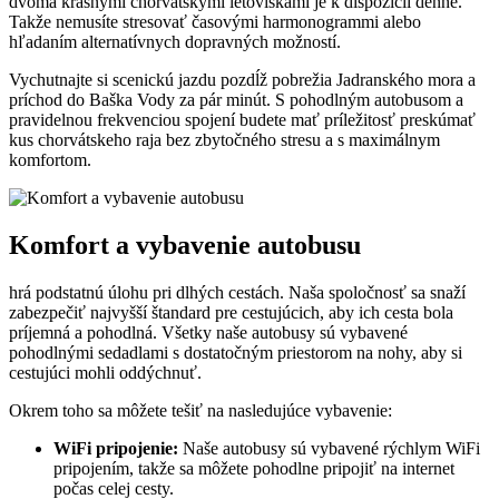
dvoma krásnymi chorvátskymi letoviskami je k dispozícii denne.
Takže nemusíte stresovať časovými harmonogrammi alebo
hľadaním alternatívnych dopravných možností.
Vychutnajte si scenickú jazdu pozdĺž pobrežia Jadranského mora a
príchod do Baška Vody za pár minút. S pohodlným autobusom a
pravidelnou frekvenciou spojení budete mať príležitosť preskúmať
kus chorvátskeho raja bez zbytočného stresu a s maximálnym
komfortom.
Komfort a vybavenie autobusu
hrá podstatnú úlohu pri dlhých cestách. Naša spoločnosť sa snaží
zabezpečiť najvyšší štandard pre cestujúcich, aby ich cesta bola
príjemná a pohodlná. Všetky naše autobusy sú vybavené
pohodlnými sedadlami s dostatočným priestorom na nohy, aby si
cestujúci mohli oddýchnuť.
Okrem toho sa môžete tešiť na nasledujúce vybavenie:
WiFi pripojenie:
Naše autobusy sú vybavené rýchlym WiFi
pripojením, takže sa môžete pohodlne pripojiť na internet
počas celej cesty.