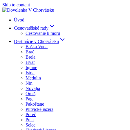
Skip to content
Úvod
Cestovatělské rady
Cestovanie k moru
Destinácie v Chorvátsku
Baška Voda
Brač
Brela
Hvar
Igrane
Istria
Medulin
Nin
Novalja
Omiš
Pag
Pakoštane
Plitvické jazera
Poreč
Pula
Selce