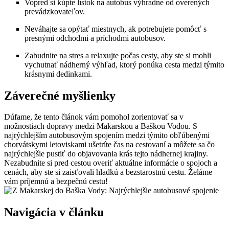
Vopred si kúpte lístok na autobus výhradne od overených
prevádzkovateľov.
Neváhajte sa opýtať miestnych, ak potrebujete pomôcť s
presnými odchodmi a príchodmi autobusov.
Zabudnite na stres a relaxujte počas cesty, aby ste si mohli
vychutnať nádherný výhľad, ktorý ponúka cesta medzi týmito
krásnymi dedinkami.
Záverečné myšlienky
Dúfame, že tento článok vám pomohol zorientovať sa v
možnostiach dopravy medzi Makarskou a Baškou Vodou. S
najrýchlejším autobusovým spojením medzi týmito obľúbenými
chorvátskymi letoviskami ušetríte čas na cestovaní a môžete sa čo
najrýchlejšie pustiť do objavovania krás tejto nádhernej krajiny.
Nezabudnite si pred cestou overiť aktuálne informácie o spojoch a
cenách, aby ste si zaisťovali hladkú a bezstarostnú cestu. Želáme
vám príjemnú a bezpečnú cestu!
Navigácia v článku