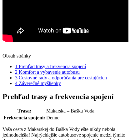
Obsah stránky
1
Prehľad trasy a frekvencia spojení
2
Komfort a vybavenie autobusu
3
Cestovné rady a odporúčania pre cestujúcich
4
Záverečné myšlienky
Prehľad trasy a frekvencia spojení
Trasa:
Makarska – Baška Voda
Frekvencia spojení:
Denne
Vaša cesta z Makarskej do Baška Vody ešte nikdy nebola
jednoduchšia! Najrýchlejšie autobusové spojenie medzi týmito