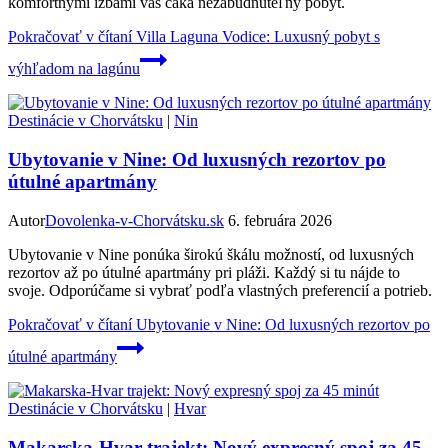
komfortnými izbami vás čaká nezabudnuteľný pobyt.
Pokračovať v čítaní
Villa Laguna Vodice: Luxusný pobyt s
výhľadom na lagúnu
Destinácie v Chorvátsku
|
Nin
Ubytovanie v Nine: Od luxusných rezortov po
útulné apartmány
Autor
Dovolenka-v-Chorvátsku.sk
6. februára 2026
Ubytovanie v Nine ponúka širokú škálu možností, od luxusných
rezortov až po útulné apartmány pri pláži. Každý si tu nájde to
svoje. Odporúčame si vybrať podľa vlastných preferencií a potrieb.
Pokračovať v čítaní
Ubytovanie v Nine: Od luxusných rezortov po
útulné apartmány
Destinácie v Chorvátsku
|
Hvar
Makarska-Hvar trajekt: Nový expresný spoj za 45