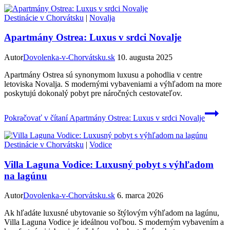
Destinácie v Chorvátsku
|
Novalja
Apartmány Ostrea: Luxus v srdci Novalje
Autor
Dovolenka-v-Chorvátsku.sk
10. augusta 2025
Apartmány Ostrea sú synonymom luxusu a pohodlia v centre
letoviska Novalja. S modernými vybaveniami a výhľadom na more
poskytujú dokonalý pobyt pre náročných cestovateľov.
Pokračovať v čítaní
Apartmány Ostrea: Luxus v srdci Novalje
Destinácie v Chorvátsku
|
Vodice
Villa Laguna Vodice: Luxusný pobyt s výhľadom
na lagúnu
Autor
Dovolenka-v-Chorvátsku.sk
6. marca 2026
Ak hľadáte luxusné ubytovanie so štýlovým výhľadom na lagúnu,
Villa Laguna Vodice je ideálnou voľbou. S moderným vybavením a