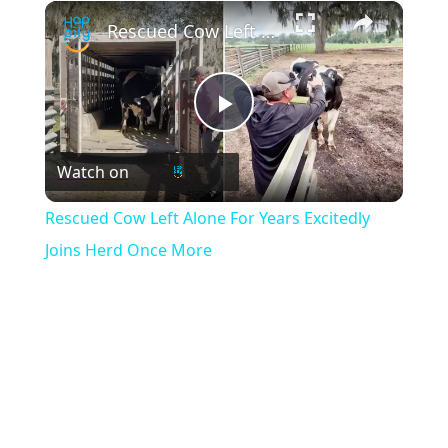
×
Play
Unmute
Fullscreen
Rescued Cow Left Alone For Years Excitedly Joins Herd Once More
Play
Watch on
Video
Rescued Cow Left Alone For Years Excitedly
Joins Herd Once More