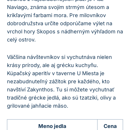
Naviago, známa svojím strmým útesom a
krikľavými farbami mora. Pre milovníkov
dobrodružstva určite odporúčame výlet na
vrchol hory Skopos s nádherným výhľadom na
celý ostrov.
Väčšina návštevníkov si vychutnáva nielen
krásy prírody, ale aj grécku kuchyňu.
Kúpačský aperitív v taverne U Miesta je
nezabudnuteľný zážitok pre každého, kto
navštíví Zakynthos. Tu si môžete vychutnať
tradičné grécke jedlá, ako sú tzatziki, olivy a
grilované jahňacie mäso.
Meno jedla
Cena