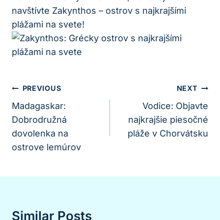
navštívte Zakynthos – ostrov s najkrajšími
plážami na svete!
Navigácia
PREVIOUS
NEXT
V
Madagaskar:
Vodice: Objavte
Dobrodružná
najkrajšie piesočné
Článku
dovolenka na
pláže v Chorvátsku
ostrove lemúrov
Similar Posts