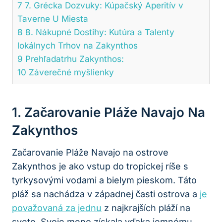
7
7. Grécka Dozvuky: Kúpačský Aperitív v
Taverne U Miesta
8
8. Nákupné Dostihy: Kutúra a Talenty
lokálnych Trhov na Zakynthos
9
Prehľadatrhu Zakynthos:
10
Záverečné myšlienky
1. Začarovanie Pláže Navajo Na
Zakynthos
Začarovanie Pláže Navajo na ostrove
Zakynthos je ako vstup do tropickej ríše s
tyrkysovými vodami a bielym pieskom. Táto
pláž sa nachádza v západnej časti ostrova a
je
považovaná za jednu
z najkrajších pláží na
svete. Svoje meno získala vďaka jemnému