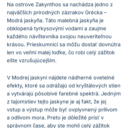
Na ostrove Zakynthos sa nachádza jedno z
najväčších prírodných zázrakov Grécka –
Modrá jaskyňa. Táto malebná jaskyňa je
obklopená tyrkysovými vodami a zaujme
každého návštevníka svojou neuveriteľnou
krásou. Prieskumníci sa môžu dostať dovnútra
len vo veľmi malej loďke, čo robí celý zážitok
ešte vzrušujúcejším.
V Modrej jaskyni nájdete nádherné svetelné
efekty, ktoré sa odrážajú od kryštálových stien
a vytvárajú pôsobivé farebné spektrá. Jedným
z tajomstiev tejto jaskyne je aj fakt, že jej
vstup a výstup môže byť ovplyvnený prílivom
a odlivom mora. Preto je dôležité prísť v
správnom čase, aby ste mohli celý zážitok