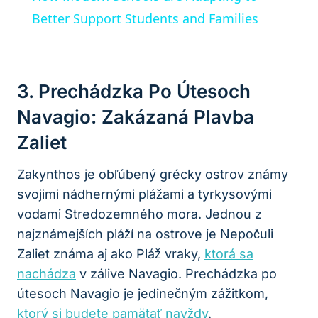
Better Support Students and Families
3. Prechádzka Po Útesoch
Navagio: Zakázaná Plavba
Zaliet
Zakynthos je obľúbený grécky ostrov známy
svojimi nádhernými plážami a tyrkysovými
vodami Stredozemného mora. Jednou z
najznámejších pláží na ostrove je Nepočuli
Zaliet známa aj ako Pláž vraky,
ktorá sa
nachádza
v zálive Navagio. Prechádzka po
útesoch Navagio je jedinečným zážitkom,
ktorý si budete pamätať navždy
.