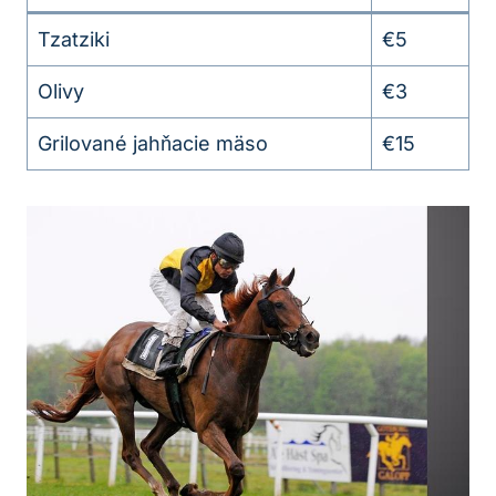
Tzatziki
€5
Olivy
€3
Grilované jahňacie mäso
€15