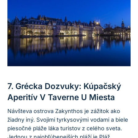
7. Grécka Dozvuky: Kúpačský
Aperitív V Taverne U Miesta
Návšteva ostrova Zakynthos je zážitok ako
žiadny iný. Svojimi tyrkysovými vodami a biele
piesočné pláže láka turistov z celého sveta.
Jednou z najobľúbenejších pláží je Pláž