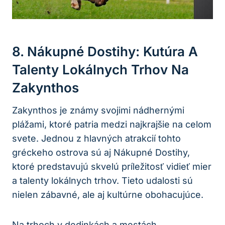
8. Nákupné Dostihy: Kutúra A
Talenty Lokálnych Trhov Na
Zakynthos
Zakynthos je známy svojimi nádhernými
plážami, ktoré patria medzi najkrajšie na celom
svete. Jednou z hlavných atrakcií tohto
gréckeho ostrova sú aj Nákupné Dostihy,
ktoré predstavujú skvelú príležitosť vidieť mier
a talenty lokálnych trhov. Tieto udalosti sú
nielen zábavné, ale aj kultúrne obohacujúce.
Na trhoch v dedinkách a mestách