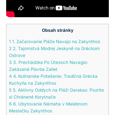
Obsah stránky
1
1. Začarovanie Pláže Navajo na Zakynthos
2
2. Tajomstvá Modrej Jeskyně na Gréckom
Ostrove
3
3. Prechádzka Po Útesoch Navagio:
Zakázaná Plavba Zaliet
4
4. Kulinárske Potešenie: Tradičná Grécka
Kuchyňa na Zakynthos
5
5. Aktívny Oddych na Pláži Gerakas: Pozrite
si Chránené Korytnače
6
6. Ubytovanie Námaha v Malebnom
Mestečku Zakynthos