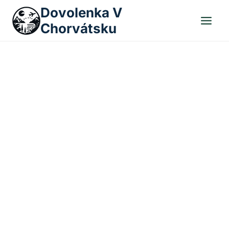
Skip
Dovolenka V
to
Chorvátsku
content