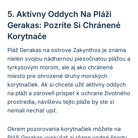
5. Aktívny Oddych Na Pláži
Gerakas: Pozrite Si Chránené
Korytnače
Pláž Gerakas na ostrove Zakynthos je známa
nielen svojou nádhernou piesočnatou plážou a
tyrkysovým morom, ale aj ako chránené
miesto pre ohrozené druhy morských
korytnačiek. Ak si chcete užiť aktívny oddych
na pláži a zároveň prispeť k ochrane životného
prostredia, návštevu tejto pláže by ste si
nemali nechať ujsť.
Okrem pozorovania korytnačiek môžete na
Pláži Gerakas vyskúšať aj rôzne vodné športy