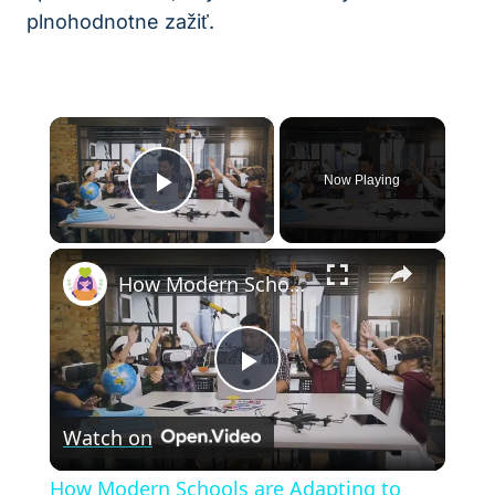
plnohodnotne zažiť.
×
Now Playing
Play Video
×
How Modern Schools are Adapting to Better Support Students and Families
Play
Watch on
Video
How Modern Schools are Adapting to