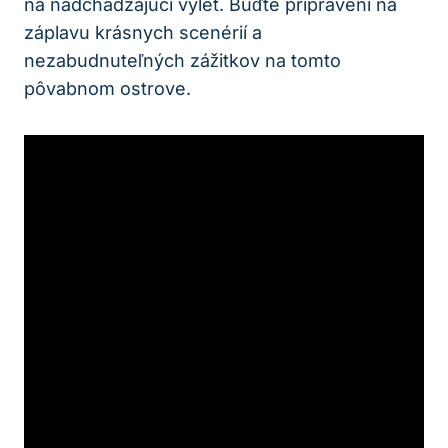
na nadchádzajúci výlet. Buďte pripravení na
záplavu krásnych scenérií a
nezabudnuteľných zážitkov na tomto
pôvabnom ostrove.