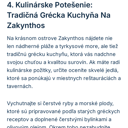
4. Kulinárske Potešenie:
Tradičná Grécka Kuchyňa Na
Zakynthos
Na krásnom ostrove Zakynthos nájdete nie
len nádherné pláže a tyrkysové more, ale tiež
tradičnú grécku kuchyňu, ktorá vás nadchne
svojou chuťou a kvalitou surovín. Ak máte radi
kulinárske požitky, určite oceníte skvelé jedlá,
ktoré sa ponúkajú v miestnych reštauráciách a
tavernách.
Vychutnajte si čerstvé ryby a morské plody,
ktoré sú pripravované podľa starých gréckych
receptov a doplnené čerstvými bylinkami a
olivovým olejom. Okrem toho nezabudnite