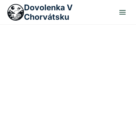
Skip
Dovolenka V
to
Chorvátsku
content