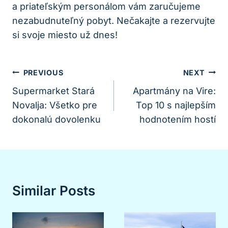
a priateľským personálom vám zaručujeme
nezabudnuteľný pobyt. Nečakajte a rezervujte
si svoje miesto už dnes!
Navigácia
PREVIOUS
NEXT
V
Supermarket Stará
Apartmány na Vire:
Novalja: Všetko pre
Top 10 s najlepším
Článku
dokonalú dovolenku
hodnotením hostí
Similar Posts