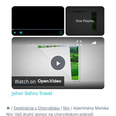
×
Now Playing
×
Play
Unmute
Fullscreen
Johor Bahru Travel
Play
Watch on
Video
Johor Bahru Travel
/
Destinácie v Chorvátsku
/
Nin
/
Apartmány Monika
Nin: Váš druhý domov na chorvátskom pobreží