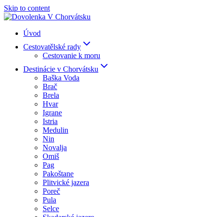
Skip to content
Úvod
Cestovatělské rady
Cestovanie k moru
Destinácie v Chorvátsku
Baška Voda
Brač
Brela
Hvar
Igrane
Istria
Medulin
Nin
Novalja
Omiš
Pag
Pakoštane
Plitvické jazera
Poreč
Pula
Selce