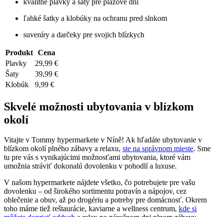
kvalitné plavky a šaty pre plážové dni
ľahké šatky a klobúky na ochranu pred slnkom
suveníry a darčeky pre svojich blízkych
Produkt
Cena
Plavky
29,99 €
Šaty
39,99 €
Klobúk
9,99 €
Skvelé možnosti ubytovania v blízkom
okolí
Vitajte v Tommy hypermarkete v Níně! Ak hľadáte ubytovanie v
blízkom okolí plného zábavy a relaxu,
ste na správnom mieste
. Sme
tu pre vás s vynikajúcimi možnosťami ubytovania, ktoré vám
umožnia stráviť dokonalú dovolenku v pohodlí a luxuse.
V našom hypermarkete nájdete všetko, čo potrebujete pre vašu
dovolenku – od širokého sortimentu potravín a nápojov, cez
oblečenie a obuv, až po drogériu a potreby pre domácnosť. Okrem
toho máme tiež reštaurácie, kaviarne a wellness centrum,
kde si