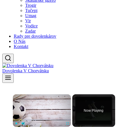
Skadarské jazero
Trogir
Tučepi
Umag
Vir
Vodice
Zadar
Rady pre dovolenkárov
O Nás
Kontakt
Dovolenka V Chorvátsku
×
Now Playing