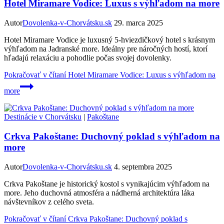
Hotel Miramare Vodice: Luxus s výhľadom na more
Autor
Dovolenka-v-Chorvátsku.sk
29. marca 2025
Hotel Miramare Vodice je luxusný 5-hviezdičkový hotel s krásnym
výhľadom na Jadranské more. Ideálny pre náročných hostí, ktorí
hľadajú relaxáciu a pohodlie počas svojej dovolenky.
Pokračovať v čítaní
Hotel Miramare Vodice: Luxus s výhľadom na
more
Destinácie v Chorvátsku
|
Pakoštane
Crkva Pakoštane: Duchovný poklad s výhľadom na
more
Autor
Dovolenka-v-Chorvátsku.sk
4. septembra 2025
Crkva Pakoštane je historický kostol s vynikajúcim výhľadom na
more. Jeho duchovná atmosféra a nádherná architektúra láka
návštevníkov z celého sveta.
Pokračovať v čítaní
Crkva Pakoštane: Duchovný poklad s