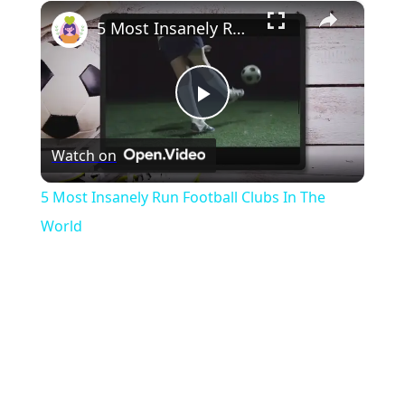
×
Play
Unmute
Fullscreen
5 Most Insanely Run Football Clubs In The World
Play
Watch on
Video
5 Most Insanely Run Football Clubs In The
World