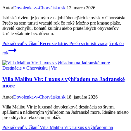
Autor
Dovolenka-v-Chorvátsku.sk
12. marca 2026
Istrijská riviéra je jedným z najobľúbenejších letovísk v Chorvátsku.
Prečo sa sem turisti vracajú rok čo rok? Možno pre krásne pláže,
skvelú kuchyňu, bohatú kultúru alebo priateľských obyvateľov.
Určite však nie bez dôvodu.
Pokračovať v čítaní
Recenzie Istrie: Prečo sa turisti vracajú rok čo
rok
Destinácie v Chorvátsku
|
Vir
Villa Malibu Vir: Luxus s výhľadom na Jadranské
more
Autor
Dovolenka-v-Chorvátsku.sk
18. januára 2026
Villa Malibu Vir je luxusná dovolenková destinácia so štyrmi
spálňami a nádherným výhľadom na Jadranské more. Ideálne miesto
pre oddych a relaxáciu pri pláži.
Pokračovať v čítaní
Villa Malibu Vir: Luxus s výhľadom na