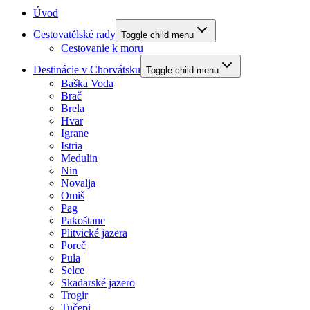
Úvod
Cestovatělské rady
Toggle child menu
Cestovanie k moru
Destinácie v Chorvátsku
Toggle child menu
Baška Voda
Brač
Brela
Hvar
Igrane
Istria
Medulin
Nin
Novalja
Omiš
Pag
Pakoštane
Plitvické jazera
Poreč
Pula
Selce
Skadarské jazero
Trogir
Tučepi