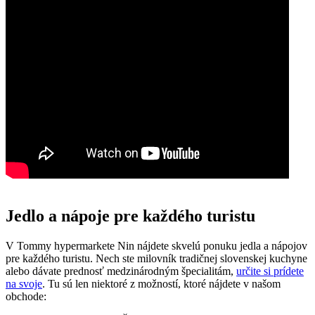
Jedlo a nápoje pre každého turistu
V Tommy hypermarkete Nin nájdete skvelú ponuku jedla a nápojov
pre každého turistu. Nech ste milovník tradičnej slovenskej kuchyne
alebo dávate prednosť medzinárodným špecialitám,
určite si prídete
na svoje
. Tu sú len niektoré z možností, ktoré nájdete v našom
obchode: