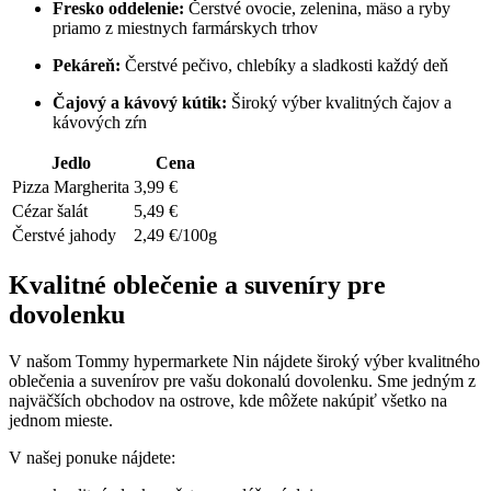
Fresko oddelenie:
Čerstvé ovocie, zelenina, mäso a ryby
priamo z miestnych farmárskych trhov
Pekáreň:
Čerstvé pečivo, chlebíky a sladkosti každý deň
Čajový a kávový kútik:
Široký výber kvalitných čajov a
kávových zŕn
Jedlo
Cena
Pizza Margherita
3,99 €
Cézar šalát
5,49 €
Čerstvé jahody
2,49 €/100g
Kvalitné oblečenie a suveníry pre
dovolenku
V našom Tommy hypermarkete Nin nájdete široký výber kvalitného
oblečenia a suvenírov pre vašu dokonalú dovolenku. Sme jedným z
najväčších obchodov na ostrove, kde môžete nakúpiť všetko na
jednom mieste.
V našej ponuke nájdete: