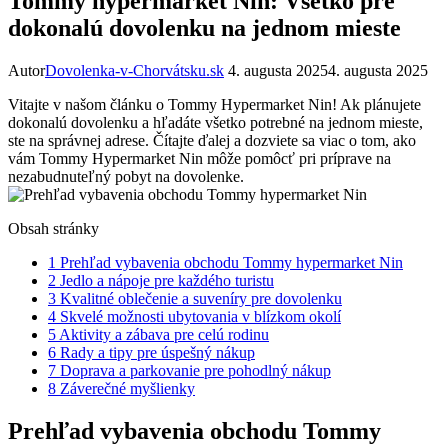
Tommy hypermarket Nin: Všetko pre
dokonalú dovolenku na jednom mieste
Autor
Dovolenka-v-Chorvátsku.sk
4. augusta 2025
4. augusta 2025
Vitajte v našom článku o Tommy Hypermarket Nin! Ak plánujete
dokonalú dovolenku a hľadáte všetko potrebné na jednom mieste,
ste na správnej adrese. Čítajte ďalej a dozviete sa viac o tom, ako
vám Tommy Hypermarket Nin môže pomôcť pri príprave na
nezabudnuteľný pobyt na dovolenke.
Obsah stránky
1
Prehľad vybavenia obchodu Tommy hypermarket Nin
2
Jedlo a nápoje pre každého turistu
3
Kvalitné oblečenie a suveníry pre dovolenku
4
Skvelé možnosti ubytovania v blízkom okolí
5
Aktivity a zábava pre celú rodinu
6
Rady a tipy pre úspešný nákup
7
Doprava a parkovanie pre pohodlný nákup
8
Záverečné myšlienky
Prehľad vybavenia obchodu Tommy