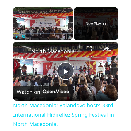
×
Now Playing
×
Play
Unmute
Fullscreen
North Macedonia: Valandovo hosts 33rd International Hidirellez Spring Festival in North Macedonia.
Play
Watch on
Video
North Macedonia: Valandovo hosts 33rd
International Hidirellez Spring Festival in
North Macedonia.