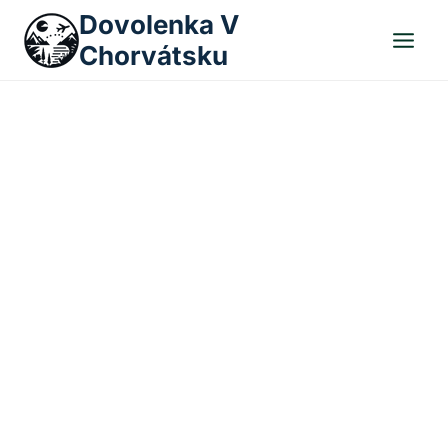
Skip
Dovolenka V
to
Chorvátsku
content