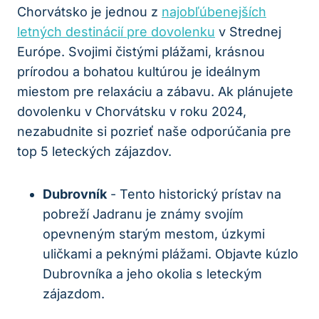
Chorvátsko je ⁤jednou z
najobľúbenejších
letných destinácií pre dovolenku
v Strednej⁢
Európe. Svojimi čistými‍ plážami, krásnou
prírodou a bohatou kultúrou je ideálnym
miestom ‍pre relaxáciu a ​zábavu. Ak plánujete
dovolenku v​ Chorvátsku v roku 2024,
nezabudnite si⁤ pozrieť‌ naše‍ odporúčania pre
‍top 5⁤ leteckých ​zájazdov.
Dubrovník
-‌ Tento‌ historický prístav na‍
pobreží Jadranu je známy svojím
opevneným starým ⁤mestom, úzkymi
uličkami a peknými plážami. Objavte ​kúzlo
Dubrovníka a jeho ‌okolia s ⁢leteckým
zájazdom.