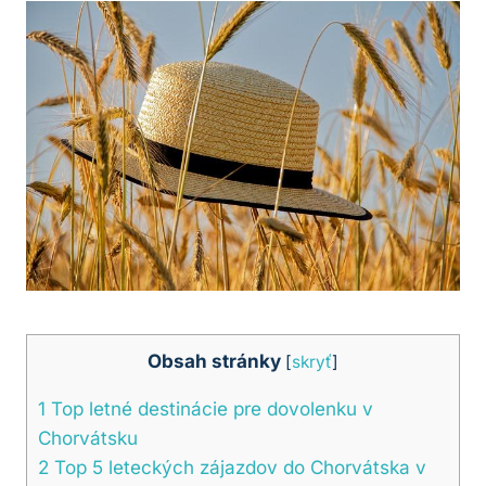
Obsah stránky
[
skryť
]
1
Top letné destinácie pre dovolenku v⁤
Chorvátsku
2
Top⁣ 5 leteckých zájazdov do Chorvátska⁣ v