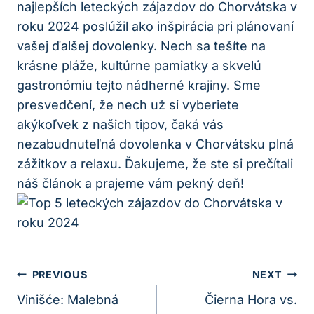
najlepších leteckých zájazdov​ do Chorvátska v⁤
roku 2024 poslúžil ako inšpirácia pri plánovaní
vašej ďalšej dovolenky. Nech sa tešíte na
krásne pláže,⁣ kultúrne pamiatky​ a skvelú
gastronómiu tejto ⁢nádherné krajiny. Sme
presvedčení, že nech už si​ vyberiete
akýkoľvek z našich tipov, čaká vás
nezabudnuteľná dovolenka v Chorvátsku plná
zážitkov a relaxu. Ďakujeme, že ste ⁢si ⁣prečítali
náš‍ článok a prajeme⁤ vám pekný deň!
Navigácia
PREVIOUS
NEXT
V
Vinišće: Malebná
Čierna Hora vs.