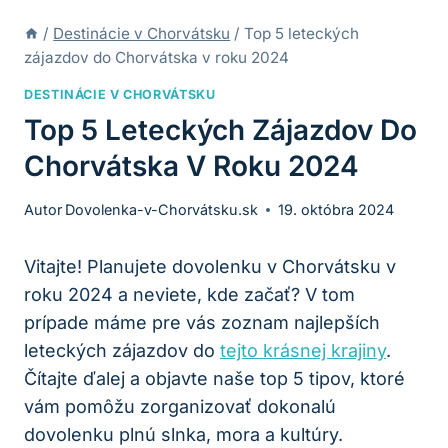
/
Destinácie v Chorvátsku
/
Top 5 leteckých
zájazdov do Chorvátska v roku 2024
DESTINÁCIE V CHORVÁTSKU
Top 5 Leteckých Zájazdov Do
Chorvátska V Roku 2024
Autor
Dovolenka-v-Chorvátsku.sk
19. októbra 2024
Vitajte! Planujete dovolenku v Chorvátsku v
roku 2024 a ‍neviete, kde⁢ začať? V tom ​
prípade máme pre vás zoznam ⁣najlepších
leteckých zájazdov do
tejto krásnej krajiny
.
Čítajte ďalej a ‍objavte naše⁤ top 5 tipov, ktoré
vám pomôžu zorganizovať dokonalú
dovolenku‍ plnú slnka, mora a ‌kultúry.