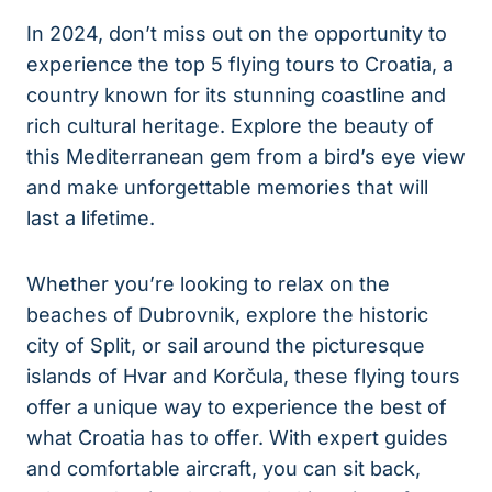
In 2024, don’t miss ‍out on​ the opportunity to
experience the top 5 flying tours ‍to Croatia, a
country known for its stunning ⁣coastline and
rich cultural heritage. Explore the ‍beauty of⁣
this ⁣Mediterranean ⁢gem from a bird’s ‌eye view
​and make unforgettable memories ​that will
last a lifetime.
Whether you’re looking to relax on the
beaches of Dubrovnik, ‌explore the historic
city⁢ of⁣ Split, or sail around the picturesque
islands of Hvar and⁣ Korčula, these flying ​tours ​
offer ⁣a unique way to experience the best of⁣
what Croatia has to offer. With expert​ guides
and comfortable aircraft,‍ you can sit back,