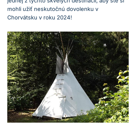
jednej z týchto skvelých destinácií, aby ste si
mohli užiť neskutočnú dovolenku v
Chorvátsku v‍ roku 2024!