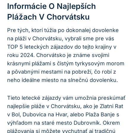
Informácie O Najlepších
Plážach V Chorvátsku
Pre tých,​ ktorí túžia po dokonalej dovolenke⁣
na pláži v Chorvátsku, vybrali sme pre vás
TOP 5 leteckých zájazdov do tejto krajiny ​v
roku 2024. Chorvátsko‌ je známe svojimi
krásnymi plážami s čistým tyrkysovým morom
a pôvabnými mestami na⁣ pobreží, ​čo robí z
neho ideálne miesto na slnečnú dovolenku.
Tieto letecké zájazdy vám‌ umožnia preskúmať
najlepšie pláže v Chorvátsku, ako je Zlatni Rat
⁣v Bol, Dubovica na Hvar, alebo Plaža ‌Banje s
výhľadom⁢ na staré ⁢mesto ⁤Dubrovník. Okrem
plážovania si môžete vychutnať aj tradičnú