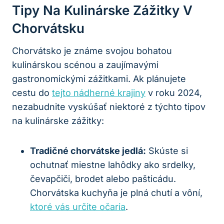
Tipy Na​ Kulinárske​ Zážitky V‍
Chorvátsku
Chorvátsko je známe svojou bohatou
kulinárskou ​scénou a​ zaujímavými⁤
gastronomickými zážitkami. Ak plánujete
cestu do
tejto nádherné krajiny
v ⁢roku ‍2024,
nezabudnite‍ vyskúšať ⁢niektoré z ‍týchto tipov
na kulinárske zážitky:
Tradičné chorvátske jedlá:
Skúste​ si
ochutnať miestne lahôdky ako srdelky,
čevapčiči, brodet ‍alebo⁤ pašticádu.
Chorvátska kuchyňa je plná ⁤chutí⁢ a vôní,
ktoré ‍vás určite očaria
.