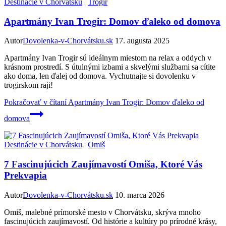
Destinácie v Chorvátsku
|
Trogir
Apartmány Ivan Trogir: Domov ďaleko od domova
Autor
Dovolenka-v-Chorvátsku.sk
17. augusta 2025
Apartmány Ivan Trogir sú ideálnym miestom na relax a oddych v
krásnom prostredí. S útulnými izbami a skvelými službami sa cítite
ako doma, len ďalej od domova. Vychutnajte si dovolenku v
trogirskom raji!
Pokračovať v čítaní
Apartmány Ivan Trogir: Domov ďaleko od
domova
Destinácie v Chorvátsku
|
Omiš
7 Fascinujúcich Zaujímavostí Omiša, Ktoré Vás
Prekvapia
Autor
Dovolenka-v-Chorvátsku.sk
10. marca 2026
Omiš, malebné prímorské mesto v Chorvátsku, skrýva mnoho
fascinujúcich zaujímavostí. Od histórie a kultúry po prírodné krásy,