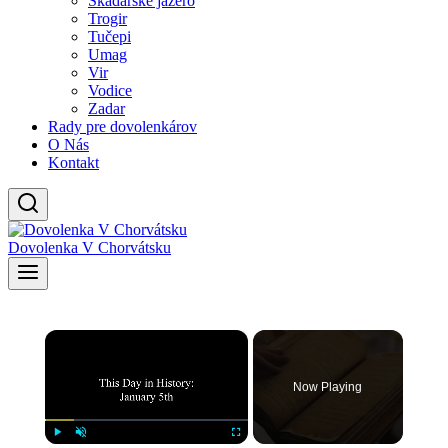
Skadarské jazero
Trogir
Tučepi
Umag
Vir
Vodice
Zadar
Rady pre dovolenkárov
O Nás
Kontakt
Dovolenka V Chorvátsku
×
Now Playing