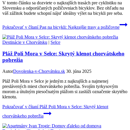
V tomto článku sa dozviete o najkrajších trasách pre cyklistiku na
Slovensku a odporúčaných požičovniach bicyklov. Bez ohľadu na
váš zážitok budete schopní nájsť ideálny výlet na bicykli pre seba.
Pokračovať v čítaní
Pag na bicykli: Najkrajšie trasy a požičovne
Destinácie v Chorvátsku
|
Selce
Pláž Poli Mora v Selce: Skrytý klenot chorvátskeho
pobrežia
Autor
Dovolenka-v-Chorvátsku.sk
30. júna 2025
Pláž Poli Mora v Selce je jedným z najkrajších a najmenej
preslávených miest chorvátskeho pobrežia. Svojím tyrkysovým
morom a útulným piesočnatým plážom si zaslúži označenie skrytého
klenotu.
Pokračovať v čítaní
Pláž Poli Mora v Selce: Skrytý klenot
chorvátskeho pobrežia