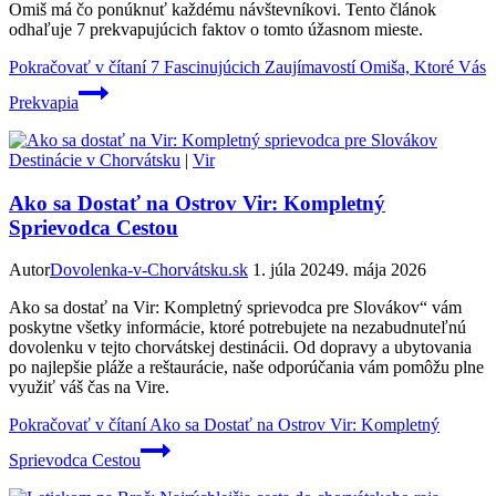
Omiš má čo ponúknuť každému návštevníkovi. Tento článok
odhaľuje 7 prekvapujúcich faktov o tomto úžasnom mieste.
Pokračovať v čítaní
7 Fascinujúcich Zaujímavostí Omiša, Ktoré Vás
Prekvapia
Destinácie v Chorvátsku
|
Vir
Ako sa Dostať na Ostrov Vir: Kompletný
Sprievodca Cestou
Autor
Dovolenka-v-Chorvátsku.sk
1. júla 2024
9. mája 2026
Ako sa dostať na Vir: Kompletný sprievodca pre Slovákov“ vám
poskytne všetky informácie, ktoré potrebujete na nezabudnuteľnú
dovolenku v tejto chorvátskej destinácii. Od dopravy a ubytovania
po najlepšie pláže a reštaurácie, naše odporúčania vám pomôžu plne
využiť váš čas na Vire.
Pokračovať v čítaní
Ako sa Dostať na Ostrov Vir: Kompletný
Sprievodca Cestou