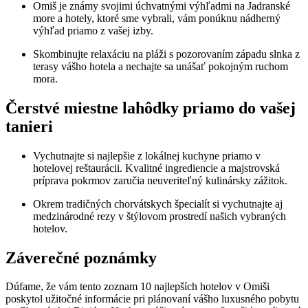
Omiš je známy svojimi úchvatnými výhľadmi na Jadranské
more a hotely, ktoré sme vybrali, vám ponúknu nádherný
výhľad priamo z vašej izby.
Skombinujte relaxáciu na pláži s pozorovaním západu slnka z
terasy vášho hotela a nechajte sa unášať pokojným ruchom
mora.
Čerstvé miestne lahôdky priamo do vašej
tanieri
Vychutnajte si najlepšie z lokálnej kuchyne priamo v
hotelovej reštaurácii. Kvalitné ingrediencie a majstrovská
príprava pokrmov zaručia neuveriteľný kulinársky zážitok.
Okrem tradičných chorvátskych špecialít si vychutnajte aj
medzinárodné rezy v štýlovom prostredí našich vybraných
hotelov.
Záverečné poznámky
Dúfame, že vám tento zoznam 10 najlepších hotelov v Omiši
poskytol užitočné informácie pri plánovaní vášho luxusného pobytu