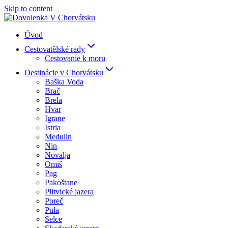
Skip to content
Úvod
Cestovatělské rady
Cestovanie k moru
Destinácie v Chorvátsku
Baška Voda
Brač
Brela
Hvar
Igrane
Istria
Medulin
Nin
Novalja
Omiš
Pag
Pakoštane
Plitvické jazera
Poreč
Pula
Selce