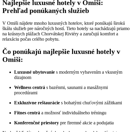
Najlepšie luxusné hotely v Omiši:
Prehľad ponúkaných služieb
V Omiši nájdete mnoho luxusných hotelov, ktoré ponúkajú širokú
škálu služieb pre náročných hostí. Tieto hotely sa nachádzajú priamo
na krásnych plážach Chorvátskej Riviéry a zaručujú komfort a
relaxáciu počas celého pobytu.
Čo ponúkajú najlepšie luxusné hotely v
Omiši:
Luxusné ubytovanie
s moderným vybavením a vkusným
dizajnom
Wellness centrá
s bazénmi, saunami a masážnymi
procedúrami
Exkluzívne reštaurácie
s bohatými chuťovými zážitkami
Fitnes centrá
a možnosť individuálneho tréningu
Konferenčné priestory
pre firemné akcie a podujatia