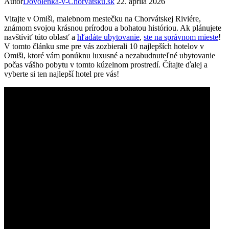
Autor
Dovolenka-v-Chorvátsku.sk
22. apríla 2026
Vitajte v Omiši, malebnom mestečku na Chorvátskej Riviére,
známom svojou krásnou prírodou a bohatou históriou. Ak plánujete
navštíviť túto oblasť a
hľadáte ubytovanie
,
ste na správnom mieste
!
V tomto článku sme pre vás zozbierali 10 najlepších hotelov v
Omiši, ktoré vám ponúknu luxusné a nezabudnuteľné ubytovanie
počas vášho pobytu v tomto kúzelnom prostredí. Čítajte ďalej a
vyberte si ten najlepší hotel pre vás!