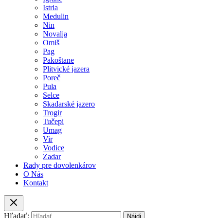
Istria
Medulin
Nin
Novalja
Omiš
Pag
Pakoštane
Plitvické jazera
Poreč
Pula
Selce
Skadarské jazero
Trogir
Tučepi
Umag
Vir
Vodice
Zadar
Rady pre dovolenkárov
O Nás
Kontakt
Hľadať: