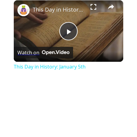
×
Play
Unmute
Fullscreen
This Day in History: January 5th
Play
Watch on
Video
This Day in History: January 5th