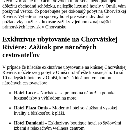
Nech už hľadáte relaxačnú dovolenku pre seba alebo plánujete
dôležitú obchodnú schôdzku, najlepšie luxusné hotely v Omiši vám
poskytnú všetko, čo potrebujete pre dokonalý pobyt na Chorvátskej
Riviére. Vyberte si ten správny hotel pre vaše individuálne
požiadavky a užite si luxusné zážitky v jednom z najkrajších
prímorských letovísk v Chorvátsku.
Exkluzívne ubytovanie na Chorvátskej
Riviére: Zážitok pre náročných
cestovateľov
V prípade že hľadáte exkluzívne ubytovanie na krásnej Chorvátskej
Riviére, môžete svoj pobyt v Omiši urobiť ešte luxusnejším. Tu sú
10 najlepších hotelov v Omiši, ktoré sú ideálnou voľbou pre
náročných cestovateľov:
Hotel Luxe
– Nachádza sa priamo na nábreží a ponúka
luxusné izby s výhľadom na more.
Hotel Plaza Omis
– Moderný hotel so službami vysokej
kvality a blízkosťou k pláži.
Hotel Damianii
– Exkluzívny boutique hotel so štýlovými
izbami a relaxačným wellness centrom.