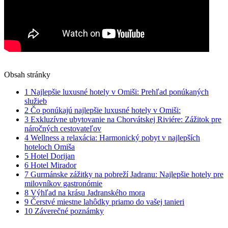
Obsah stránky
1
Najlepšie luxusné hotely v Omiši: Prehľad ponúkaných
služieb
2
Čo ponúkajú najlepšie luxusné hotely v Omiši:
3
Exkluzívne ubytovanie na Chorvátskej Riviére: Zážitok pre
náročných cestovateľov
4
Wellness a relaxácia: Harmonický pobyt v najlepších
hoteloch Omiša
5
Hotel Dorijan
6
Hotel Mirador
7
Gurmánske zážitky na pobreží Jadranu: Najlepšie hotely pre
milovníkov gastronómie
8
Výhľad na krásu Jadranského mora
9
Čerstvé miestne lahôdky priamo do vašej tanieri
10
Záverečné poznámky