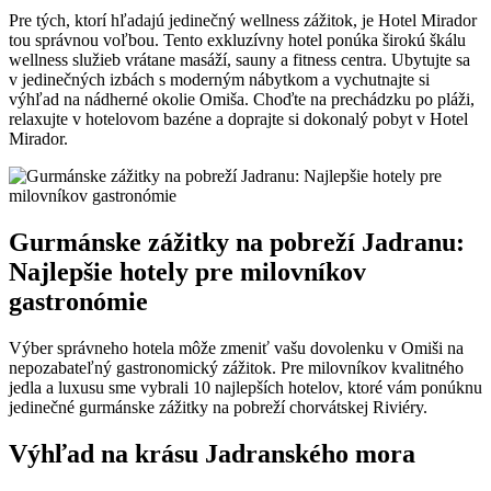
Pre tých, ktorí hľadajú jedinečný wellness zážitok, je Hotel Mirador
tou správnou voľbou. Tento exkluzívny hotel ponúka širokú škálu
wellness služieb vrátane masáží, sauny a fitness centra. Ubytujte sa
v jedinečných izbách s moderným nábytkom a vychutnajte si
výhľad na nádherné okolie Omiša. Choďte na prechádzku po pláži,
relaxujte v hotelovom bazéne a doprajte si dokonalý pobyt v Hotel
Mirador.
Gurmánske zážitky na pobreží Jadranu:
Najlepšie hotely pre milovníkov
gastronómie
Výber správneho hotela môže zmeniť vašu dovolenku v Omiši na
nepozabateľný gastronomický zážitok. Pre milovníkov kvalitného
jedla a luxusu sme vybrali 10 najlepších hotelov, ktoré vám ponúknu
jedinečné gurmánske zážitky na pobreží chorvátskej Riviéry.
Výhľad na krásu Jadranského mora