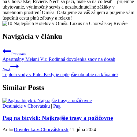
na Chorvátskej Riviére. Nech sa páči, máte sa na čo tešiť – príjemné
ubytovanie, výnimočný servis a nezabudnuteľné zážitky v
malebnom prostredí Omiša. Ďakujeme za váš záujem a prajeme vám
úspešnú cestu plnú zábavy a relaxu!
Navigácia v článku
Previous
Apartmány Melani Vir: Rodinná dovolenka snov na dosah
Next
Teplota vody v Pule: Kedy je najlepšie obdobie na kúpanie?
Similar Posts
Destinácie v Chorvátsku
|
Pag
Pag na bicykli: Najkrajšie trasy a požičovne
Autor
Dovolenka-v-Chorvátsku.sk
11. júna 2024