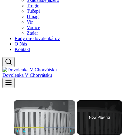
Skadarské jazero
Trogir
Tučepi
Umag
Vir
Vodice
Zadar
Rady pre dovolenkárov
O Nás
Kontakt
Dovolenka V Chorvátsku
×
Now Playing