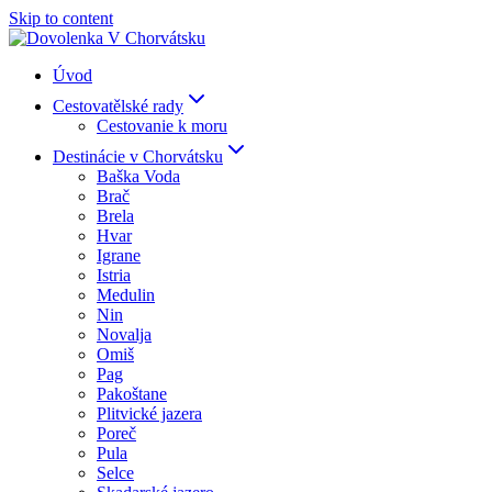
Skip to content
Úvod
Cestovatělské rady
Cestovanie k moru
Destinácie v Chorvátsku
Baška Voda
Brač
Brela
Hvar
Igrane
Istria
Medulin
Nin
Novalja
Omiš
Pag
Pakoštane
Plitvické jazera
Poreč
Pula
Selce