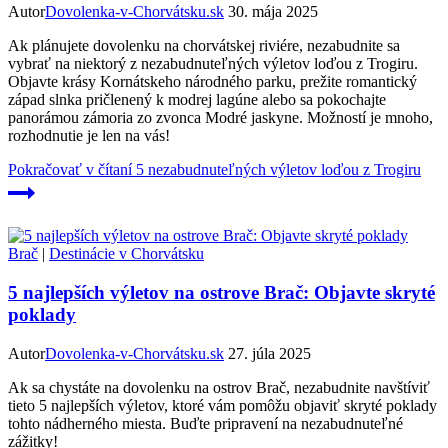
Autor
Dovolenka-v-Chorvátsku.sk
30. mája 2025
Ak plánujete dovolenku na chorvátskej riviére, nezabudnite sa
vybrať na niektorý z nezabudnuteľných výletov loďou z Trogiru.
Objavte krásy Kornátskeho národného parku, prežite romantický
západ slnka pričlenený k modrej lagúne alebo sa pokochajte
panorámou zámoria zo zvonca Modré jaskyne. Možností je mnoho,
rozhodnutie je len na vás!
Pokračovať v čítaní
5 nezabudnuteľných výletov loďou z Trogiru
Brač
|
Destinácie v Chorvátsku
5 najlepších výletov na ostrove Brač: Objavte skryté
poklady
Autor
Dovolenka-v-Chorvátsku.sk
27. júla 2025
Ak sa chystáte na dovolenku na ostrov Brač, nezabudnite navštíviť
tieto 5 najlepších výletov, ktoré vám pomôžu objaviť skryté poklady
tohto nádherného miesta. Buďte pripravení na nezabudnuteľné
zážitky!