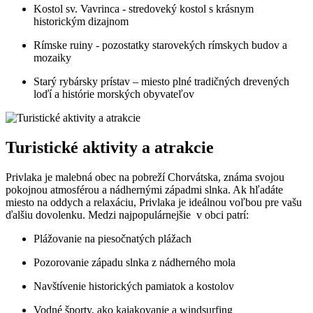
Kostol sv. Vavrinca -‍ stredoveký kostol ‍s krásnym
historickým dizajnom
Rímske ruiny -‌ pozostatky starovekých rímskych budov a
mozaiky
Starý rybársky prístav⁢ – ⁢miesto plné tradičných ‌drevených
loďí ⁣a histórie morských obyvateľov
Turistické aktivity a atrakcie
Privlaka​ je ⁢malebná obec‍ na pobreží‍ Chorvátska, známa⁢ svojou
pokojnou atmosférou a nádhernými západmi slnka. Ak hľadáte
miesto na oddych ​a relaxáciu,⁣ Privlaka je ideálnou voľbou pre‌ vašu
ďalšiu dovolenku. Medzi najpopulárnejšie ⁣ v obci patrí:
Plážovanie na​ piesočnatých plážach
Pozorovanie západu slnka z‍ nádherného mola
Navštívenie historických⁤ pamiatok a kostolov
Vodné športy, ako kajakovanie ‌a windsurfing