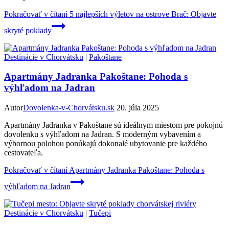
Pokračovať v čítaní
5 najlepších výletov na ostrove Brač: Objavte
skryté poklady
Destinácie v Chorvátsku
|
Pakoštane
Apartmány Jadranka Pakoštane: Pohoda s
výhľadom na Jadran
Autor
Dovolenka-v-Chorvátsku.sk
20. júla 2025
Apartmány Jadranka v Pakoštane sú ideálnym miestom pre pokojnú
dovolenku s výhľadom na Jadran. S moderným vybavením a
výbornou polohou ponúkajú dokonalé ubytovanie pre každého
cestovateľa.
Pokračovať v čítaní
Apartmány Jadranka Pakoštane: Pohoda s
výhľadom na Jadran
Destinácie v Chorvátsku
|
Tučepi