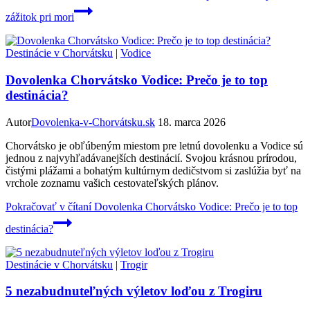
zážitok pri mori
Destinácie v Chorvátsku
|
Vodice
Dovolenka Chorvátsko Vodice: Prečo je to top
destinácia?
Autor
Dovolenka-v-Chorvátsku.sk
18. marca 2026
Chorvátsko je obľúbeným miestom pre letnú dovolenku a Vodice sú
jednou z najvyhľadávanejších destinácií. Svojou krásnou prírodou,
čistými plážami a bohatým kultúrnym dedičstvom si zaslúžia byť na
vrchole zoznamu vašich cestovateľských plánov.
Pokračovať v čítaní
Dovolenka Chorvátsko Vodice: Prečo je to top
destinácia?
Destinácie v Chorvátsku
|
Trogir
5 nezabudnuteľných výletov loďou z Trogiru