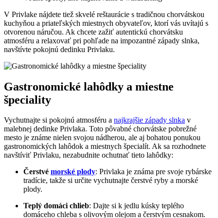
V Privlake nájdete tiež skvelé reštaurácie s tradičnou chorvátskou
kuchyňou‌ a ‌priateľských miestnych obyvateľov, ktorí vás uvítajú s
otvorenou náručou. Ak chcete ​zažiť autentickú ⁤chorvátsku​
atmosféru a relaxovať pri⁢ pohľade na impozantné západy ‍slnka,‌
navštívte pokojnú dedinku Privlaku.
Gastronomické lahôdky a miestne
špeciality
Vychutnajte si pokojnú atmosféru a⁢
najkrajšie západy slnka
v
‌malebnej dedinke Privlaka. Toto pôvabné chorvátske pobrežné
mesto je známe nielen svojou nádherou, ale aj bohatou ponukou
gastronomických‍ lahôdok a miestnych⁤ špecialít. Ak sa ‍rozhodnete
navštíviť Privlaku,⁤ nezabudnite ochutnať tieto lahôdky:
Čerstvé
morské plody
: Privlaka je‌ známa pre svoje rybárske
tradície, takže si určite vychutnajte čerstvé ryby a morské
plody.
Teplý⁢ domáci chlieb
: Dajte ​si k ​jedlu kúsky teplého
domáceho chleba s olivovým olejom a čerstvým cesnakom.