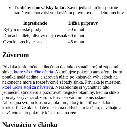
Tradičný chorvátsky koláč
: Záver jedla si určite spestríte
tradičným chorvátskym koláčom plným ovocia alebo orechov.
Ingrediencie
Dĺžka prípravy
Ryby ​a morské plody
30 minút
Domáci chlieb, olivový olej, cesnak
60 minút
Ovocie, orechy,⁣ cesto
45 minút
Záverom
Privlaka je skutočne jedinečnou dedinkou⁢ s nádhernými západmi
slnka,
ktoré vás určite očaria
. Ak ⁢milujete pokojnú atmosféru, ktorú
ponúka malá dedina, a zároveň túžite po krásnych výhľadoch na
nekonečné more a rozprávkové⁣ západy slnka, Privlaka je miestom,
ktoré určite stojí za návštevu
. Nezabudnite si vychutnať túto
jedinečnú ​atmosféru a pozorovať magické​ okamihy, keď sa ‌slnko
pomaly skrýva za obzorom. Privlaka vám určite nezostane
ľahostajná svojou krásou a⁣ pokojom, ktorý ⁣tu cítiť na každom
‍kroku. Takže ak hľadáte miesto ‍na oddych a relaxáciu, neváhajte a
navštívte tento pokojný kúsok raja na zemi.
Navigácia v článku