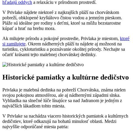
hľadajú oddych
a relaxáciu v prírodnom prostredí.
V Privlake nájdete niektoré z najkrajších pláží⁤ na chorvátskom
⁣pobreží, obklopené kryštálovo ⁣čistou vodou a jemným pieskom.
Pláže ​sú‍ ideálne ‍pre rodiny s deťmi, ktoré sa môžu bezstarostne
kúpať a⁣ hrať na ‍brehu mora.
Ak ‍milujete prírodu a pokojné prostredie, Privlaka​ je miestom, ‍
ktoré
si zamilujete
.‌ Okrem nádherných pláží tu nájdete ⁤aj možnosti na​
turistiku, cykloturistiku ‌a⁤ poznávanie okolitej prírody. Nechajte sa
očariť krásami tejto ‌malebnej chorvátskej dedinky.
Historické pamiatky a kultúrne dedičstvo
Privlaka je malebná dedinka na pobreží Chorvátska, známa nielen
svojou pokojnou atmosférou, ale ⁣aj nádhernými ⁣západmi slnka.
Vyhliadka na slnečné lúče línajúce ⁤sa nad⁣ Jadranom je jedným z
najväčších lákadlom tohto miesta.
V Privlake sa nachádza viacero ⁢historických pamiatok a kultúrnych
dedičstiev, ktoré odkazujú na bohatú minulosť oblasti. Medzi
najvyššie odporúčané miesta patria: