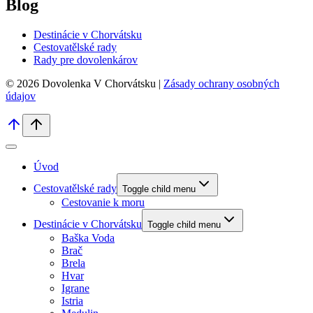
Blog
Destinácie v Chorvátsku
Cestovatělské rady
Rady pre dovolenkárov
© 2026 Dovolenka V Chorvátsku |
Zásady ochrany osobných
údajov
Úvod
Cestovatělské rady
Toggle child menu
Cestovanie k moru
Destinácie v Chorvátsku
Toggle child menu
Baška Voda
Brač
Brela
Hvar
Igrane
Istria