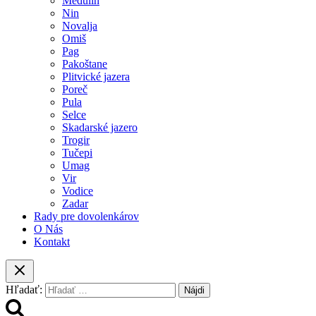
Medulin
Nin
Novalja
Omiš
Pag
Pakoštane
Plitvické jazera
Poreč
Pula
Selce
Skadarské jazero
Trogir
Tučepi
Umag
Vir
Vodice
Zadar
Rady pre dovolenkárov
O Nás
Kontakt
Hľadať: