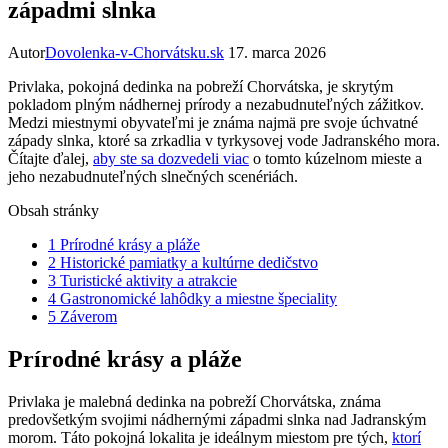
západmi slnka
Autor
Dovolenka-v-Chorvátsku.sk
17. marca 2026
Privlaka, pokojná dedinka na pobreží ⁢Chorvátska, je skrytým
pokladom plným nádhernej prírody a nezabudnuteľných zážitkov.
Medzi miestnymi‌ obyvateľmi je známa najmä pre svoje úchvatné
západy slnka, ktoré⁢ sa zrkadlia v tyrkysovej vode Jadranského mora.
Čítajte ďalej,
aby ste sa dozvedeli viac
⁣ o tomto kúzelnom mieste a
jeho nezabudnuteľných slnečných scenériách.
Obsah stránky
1
Prírodné krásy a pláže
2
Historické pamiatky a kultúrne dedičstvo
3
Turistické aktivity a atrakcie
4
Gastronomické lahôdky a miestne špeciality
5
Záverom
Prírodné krásy a pláže
Privlaka je malebná dedinka na pobreží Chorvátska, známa
predovšetkým‍ svojimi nádhernými západmi slnka nad⁣ Jadranským
morom. Táto pokojná ‌lokalita je ideálnym‌ miestom pre‍ tých,
ktorí