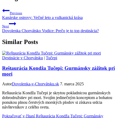
Previous
Kanárske ostrovy: Večné leto a vulkanická krása
Next
Dovolenka Chorvátsko Vodice: Prečo je to top destinácia?
Similar Posts
Destinácie v Chorvátsku
|
Tučepi
Reštaurácia Kondža Tučepi: Gurmánsky zážitok pri
mori
Autor
Dovolenka-v-Chorvátsku.sk
7. marca 2025
Reštaurácia Kondža Tučepi je skrytou pokladnicou gurmánskych
dobrodružstiev pri mori. Svojím jedinečným konceptom a bohatou
ponukou plnou čerstvých morských plodov si získava srdcia
návštevníkov z celého sveta.
Pokračovať v čítaní
Reštaurácia Kondža Tučepi: Gurmánsky