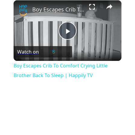
×
Play
Unmute
Fullscreen
Boy Escapes Crib To Comfort Crying Little Brother Back To Sleep | Happily TV
Play
Watch on
Video
Boy Escapes Crib To Comfort Crying Little
Brother Back To Sleep | Happily TV