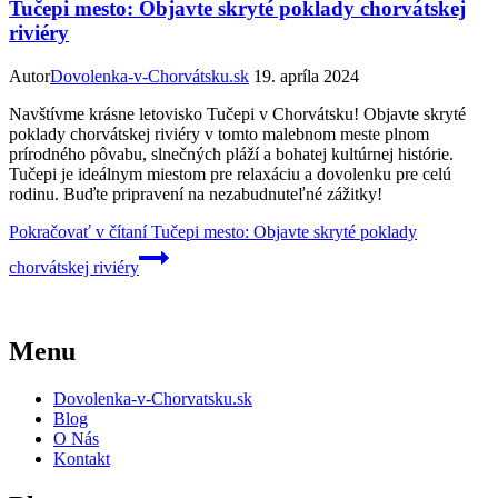
Tučepi mesto: Objavte skryté poklady chorvátskej
riviéry
Autor
Dovolenka-v-Chorvátsku.sk
19. apríla 2024
Navštívme krásne letovisko Tučepi v Chorvátsku! Objavte skryté
poklady chorvátskej riviéry v tomto malebnom meste plnom
prírodného pôvabu, slnečných pláží a bohatej kultúrnej histórie.
Tučepi je ideálnym miestom pre relaxáciu a dovolenku pre celú
rodinu. Buďte pripravení na nezabudnuteľné zážitky!
Pokračovať v čítaní
Tučepi mesto: Objavte skryté poklady
chorvátskej riviéry
Menu
Dovolenka-v-Chorvatsku.sk
Blog
O Nás
Kontakt